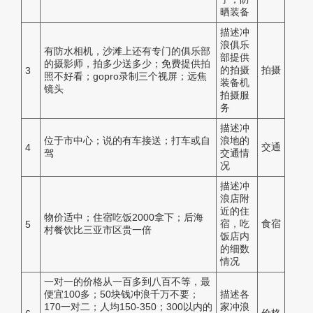
晒装备
描述冲
浪俱乐
有防水相机，沙滩上还有专门的俱乐部
部提供
的摄影师，拍多少送多少；免费提供拍
的拍摄
拍摄
3
照不好看；gopro录制三个视屏；远焦
装备机
镜头
拍摄服
务
描述冲
位于市中心；说的有车接送；打车或自
浪地的
交通
4
驾
交通情
况
描述冲
浪店附
近的住
物价适中；住宿吃饭2000拿下；后海
宿，吃
食宿
5
村餐饮比三亚市区贵一倍
饭店内
的细数
情况
一对一的价格从一百多到八百不等，最
便宜100多；50块钱冲浪千万不要；
描述各
170一对二；人均150-350；300以内的
家冲浪