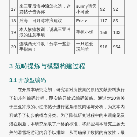
来三亚后海冲浪怎么选，这
sunny晴天
17
92
92
篇帖子告诉你
小可爱
后海、日月湾冲浪建议
18
Eric z
117
85
本人惨痛教训，说说三亚冲
手抓小饼
19
158
133
浪的注意事项
连续两天冲浪！分享一些新
一只超爱
20
916
954
手指南！
玩的羊
3 范畴提炼与模型构建过程
3.1 开放型编码
在开展本研究之初，研究者对所搜集的原始文献资料执行
了初步的编码过程，即实施开放式编码策略。通过对20篇关
于三亚冲浪的小红书帖子进行逐条细致阅读与分析，为文本内
容赋予了初步的概念分类。为了降低研究过程中的主观偏见及
潜在误差，本研究采取了严格的标准，将那些与本研究主题无
关的滑雪场游记内容予以排除，从而确保了数据的有效性，最