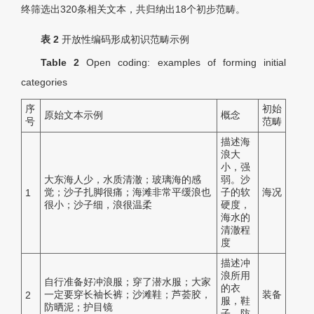
终筛选出320条相关文本，共归纳出18个初步范畴。
表
2
开放性编码形成初识范畴示例
Table 2
Open coding: examples of forming initial
categories
序
初始
原始文本示例
概念
号
范畴
描述海
浪大
小，强
大东海人少，水质清澈；玻璃海的感
弱。沙
觉；沙子扎脚很痛；海滩非常平缓浪也
子的软
海况
1
很小；沙子细，浪很温柔
硬度，
海水的
清澈程
度
描述冲
浪所用
自行准备好冲浪服；穿了潜水服；大家
的衣
一定要穿长袖长裤；沙滩鞋；芦荟胶，
装备
2
服，鞋
防晒泥；护目镜
子，防