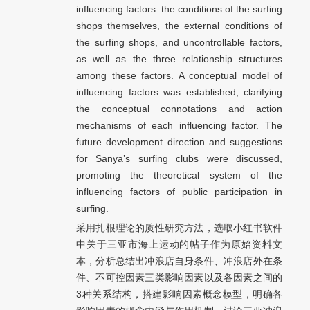
influencing factors: the conditions of the surfing
shops themselves, the external conditions of
the surfing shops, and uncontrollable factors,
as well as the three relationship structures
among these factors. A conceptual model of
influencing factors was established, clarifying
the conceptual connotations and action
mechanisms of each influencing factor. The
future development direction and suggestions
for Sanya’s surfing clubs were discussed,
promoting the theoretical system of the
influencing factors of public participation in
surfing.
采用扎根理论的质性研究方法，选取小红书软件
中关于三亚市海上运动的帖子作为原始资料文
本，分析总结出冲浪店自身条件、冲浪店外在条
件、不可控因素三类影响因素以及各因素之间的
3种关系结构，搭建影响因素概念模型，明确各