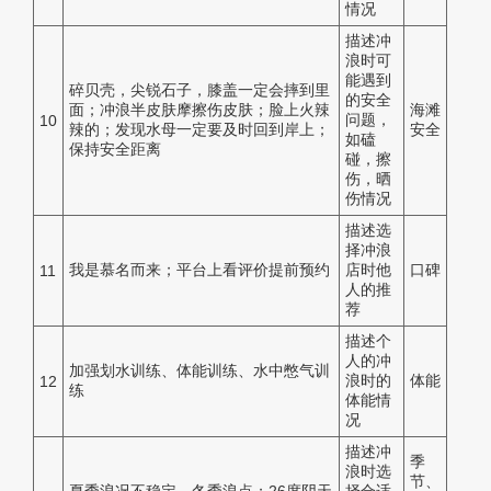
情况
描述冲
浪时可
能遇到
碎贝壳，尖锐石子，膝盖一定会摔到里
的安全
面；冲浪半皮肤摩擦伤皮肤；脸上火辣
海滩
问题，
10
辣的；发现水母一定要及时回到岸上；
安全
如磕
保持安全距离
碰，擦
伤，晒
伤情况
描述选
择冲浪
我是慕名而来；平台上看评价提前预约
店时他
口碑
11
人的推
荐
描述个
人的冲
加强划水训练、体能训练、水中憋气训
浪时的
体能
12
练
体能情
况
描述冲
季
浪时选
节、