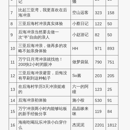
记
懒
比起三亚湾，我更喜欢在后
空山远客
7
323
158
海冲浪
三亚后海村冲浪真实体验
小蔡日记
8
122
50
后海冲浪当然要去做一
小赵游记
9
82
50
次“半”自由的浪人
三亚后海冲浪，做再多的攻
10
HH
971
893
略不如亲身体验
万宁日月湾冲浪就找他！
做梦袋鼠
11
790
751
200快2小时闭眼冲
三亚后海冲浪避雷，后悔没
So酱
12
203
205
有早刷到这种帖子
在后海村学历3天冲浪挺难
六一的阿
13
123
25
的
瞳
后海冲浪初体验
施小桉
14
530
91
万宁冲浪两小时内能够站板
晶晶哆来
15
119
84
的新手经验分享
咪
海南吃喝玩乐冲浪小白穿什
杰泥泥
16
2201
1812
么