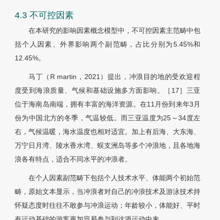
4.3 不可控因素
在本研究的影响因素概念模型中，不可控因素主范畴中包
括个人因素、外界影响两个副范畴，占比分别为5.45%和
12.45%。
马丁（R martin，2021）提出，冲浪目的地的受欢迎程
度受到海浪质量、气候和基础设施多方面影响。［17］三亚
位于海南岛南端，拥有丰富的海洋资源。在11月份到来年3月
份为中国北方的冬季，气温较低。而三亚温度为25～34度左
右，气候温暖，海水温度也相对适宜。加上有后海、大东海、
万宁日月湾、陵水香水湾、蜈支洲岛等多个冲浪地，且各地海
浪各有特点，适合不同水平的冲浪者。
在个人因素副范畴下包括个人技术水平、体能两个初始范
畴，原始文本显示，当冲浪者对自己的冲浪技术及游泳技术持
怀疑态度时往往不敢参与冲浪运动；年龄较小，体能好、平时
有运动基础的游客更加容易参与到这项运动中来。