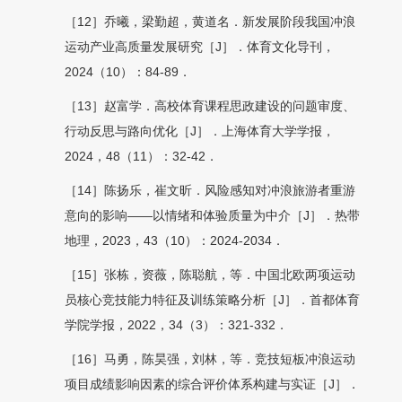
［12］乔曦，梁勤超，黄道名．新发展阶段我国冲浪
运动产业高质量发展研究［J］．体育文化导刊，
2024（10）：84-89．
［13］赵富学．高校体育课程思政建设的问题审度、
行动反思与路向优化［J］．上海体育大学学报，
2024，48（11）：32-42．
［14］陈扬乐，崔文昕．风险感知对冲浪旅游者重游
意向的影响——以情绪和体验质量为中介［J］．热带
地理，2023，43（10）：2024-2034．
［15］张栋，资薇，陈聪航，等．中国北欧两项运动
员核心竞技能力特征及训练策略分析［J］．首都体育
学院学报，2022，34（3）：321-332．
［16］马勇，陈昊强，刘林，等．竞技短板冲浪运动
项目成绩影响因素的综合评价体系构建与实证［J］．