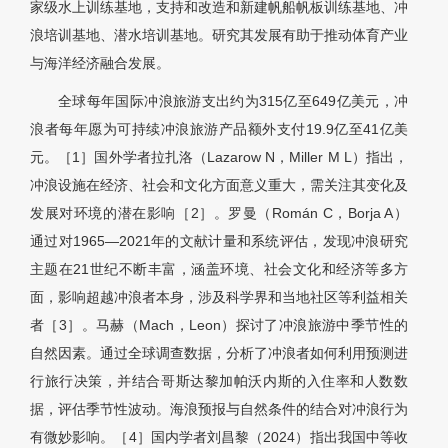
家级水上训练基地，支持和改造和新建帆船帆板训练基地、冲
浪培训基地、潜水培训基地。研究其发展有助于推动体育产业
与海洋经济融合发展。
全球每年国际冲浪旅游支出约为315亿至649亿美元，冲
浪者每年愿为可持续冲浪旅游产品额外支付19.9亿至41亿美
元。［1］国外学者拉扎洛（Lazarow N，Miller M L）指出，
冲浪设施在经济、社会和文化方面意义重大，需关注其变化及
发展对环境的潜在影响［2］。罗曼（Román C，Borja A）
通过对1965—2021年的文献计量和系统评估，发现冲浪研究
主题在21世纪不断丰富，涵盖环境、社会文化和经济等多方
面，影响超越冲浪者本身，涉及科学界和当地社区等利益相关
者［3］。马赫（Mach，Leon）探讨了冲浪旅游中季节性的
自然因素。通过全球调查数据，分析了冲浪者如何利用预测进
行旅行决策，并结合哥斯达黎加帕沃内斯的入住率和人数数
据，评估季节性波动。海浪预报与自然条件的结合对冲浪行为
有微妙影响。［4］国内学者刘昌黎（2024）指出我国中等收