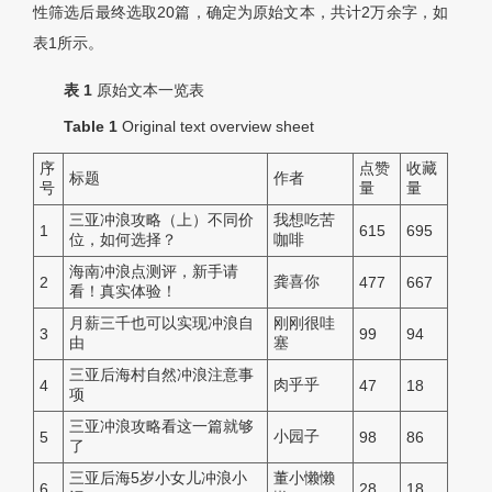
性筛选后最终选取20篇，确定为原始文本，共计2万余字，如
表1所示。
表 1
原始文本一览表
Table 1
Original text overview sheet
序
点赞
收藏
标题
作者
号
量
量
三亚冲浪攻略（上）不同价
我想吃苦
1
615
695
位，如何选择？
咖啡
海南冲浪点测评，新手请
龚喜你
2
477
667
看！真实体验！
月薪三千也可以实现冲浪自
刚刚很哇
3
99
94
由
塞
三亚后海村自然冲浪注意事
肉乎乎
4
47
18
项
三亚冲浪攻略看这一篇就够
小园子
5
98
86
了
三亚后海5岁小女儿冲浪小
董小懒懒
6
28
18