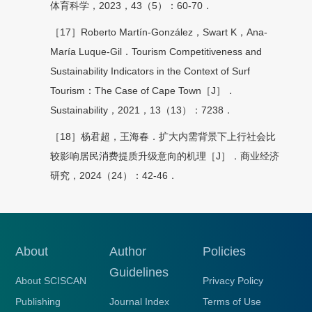
体育科学，2023，43（5）：60-70．
［17］Roberto Martín-González，Swart K，Ana-
María Luque-Gil．Tourism Competitiveness and
Sustainability Indicators in the Context of Surf
Tourism：The Case of Cape Town［J］．
Sustainability，2021，13（13）：7238．
［18］杨君超，王海春．扩大内需背景下上行社会比
较影响居民消费提质升级意向的机理［J］．商业经济
研究，2024（24）：42-46．
About
Author
Policies
Guidelines
About SCISCAN
Privacy Policy
Publishing
Journal Index
Terms of Use