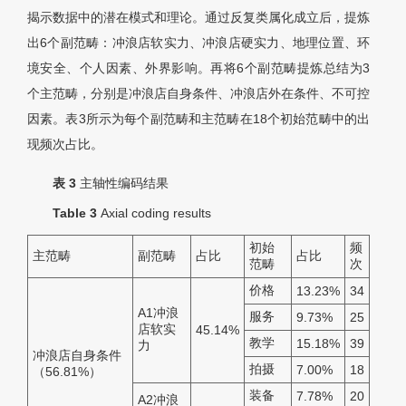
揭示数据中的潜在模式和理论。通过反复类属化成立后，提炼
出6个副范畴：冲浪店软实力、冲浪店硬实力、地理位置、环
境安全、个人因素、外界影响。再将6个副范畴提炼总结为3
个主范畴，分别是冲浪店自身条件、冲浪店外在条件、不可控
因素。表3所示为每个副范畴和主范畴在18个初始范畴中的出
现频次占比。
表 3
主轴性编码结果
Table 3
Axial coding results
初始
频
主范畴
副范畴
占比
占比
范畴
次
价格
13.23%
34
A1冲浪
服务
9.73%
25
店软实
45.14%
教学
15.18%
39
力
冲浪店自身条件
拍摄
7.00%
18
（56.81%）
装备
7.78%
20
A2冲浪