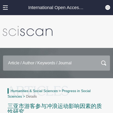
International Open Access Journal Platform
Humanities & Social Sciences
>
Progress in Social
Sciences
>
Details
三亚市游客参与冲浪运动影响因素的质
性研究