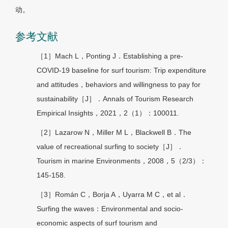
动。
参考文献
［1］Mach L，Ponting J．Establishing a pre-
COVID-19 baseline for surf tourism: Trip expenditure
and attitudes，behaviors and willingness to pay for
sustainability［J］．Annals of Tourism Research
Empirical Insights，2021，2（1）：100011.
［2］Lazarow N，Miller M L，Blackwell B．The
value of recreational surfing to society［J］．
Tourism in marine Environments，2008，5（2/3）：
145-158.
［3］Román C，Borja A，Uyarra M C，et al．
Surfing the waves：Environmental and socio-
economic aspects of surf tourism and