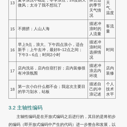
夏季浪况不稳定，冬季浪点；26度阴天
择合适
天
13
微风；太冷了我不想玩了
的季节
气、
天气情
温度
况
描述冲
客流
不拥挤；人山人海
浪时的
15
量
人流量
描述冲
早上9点，浪大。下午四点浪小，适合
浪时间
新手；上午去冲，最好8~12点之间；
时间
16
选择情
下午3～6点；时间2小时
况
描述冲
店内洗浴，店内住宿打折；店内装修很
店内
浪店内
17
有冲浪氛围
装修
环境
描述自
个人
第一次小白什么都不会；我这次主要目
己的冲
技术
18
的学习划水，站板
浪记述
水平
3.2 主轴性编码
主轴性编码是在开放式编码之后进行的，其目的是将初步
的编码（即开放式编码中产生的代码）进一步整合和发展，以