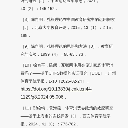
研究进展［J］．中国运动医学杂志，2021，
40（2）：145-152．
［8］陈向明．扎根理论在中国教育研究中的运用探索
［J］．北京大学教育评论，2015，13（1）：2-15，
188．
［9］陈向明．扎根理论的思路和方法［J］．教育研
究与实验，1999（4）：58-63，73．
［10］徐泰平，陈颇．互联网使用会促进家庭体育消
费吗？——基于CHFS数据的实证研究［J/OL］．广州
体育学院学报，1-10［2025-02-24］．
https://doi.org/10.13830/j.cnki.cn44-
1129/g8.2024.05.0
06
．
［11］邵绘锦，黄海燕．体育消费券政策的效应研究
——基于上海市的实践探索［J］．西安体育学院学
报，2024，41（6）：773-782．