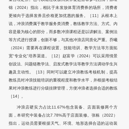
锦（2024）指出，相比于未发放体育消费券的场所，消费者
更倾向于选择发券且价格更加优惠的服务。［11］从根本上
说，冲浪消费属于教学服务类消费，教练教学方法、方式、内
容是最为核心的部分，而多数冲浪课程还是以讲解法、案例法
等方式进行授课，创新不够，与其他冲浪店同质化严重。乔曦
（2024）需要再在课程设置、技能培训、教学方法等方面拓
宽“专业化”培养渠道。［12］赵富学（2024）可以采用情景
创设法、问题链教学法、启发式教学法等教学方法调动学生兴
趣及主动性。［13］同时可以建立冲浪教练考核机制，提高
教练员对冲浪技能培训的重视程度和教学水平，并根据考核结
果对冲浪教练进行分级挂牌管理，方便冲浪者选择合适的教练
［
14］
。
冲浪店硬实力占比11.67%包含装备、店面装修两个方
面，本研究中装备占比7.78%高于店面装修。张栋（2022）
指出，运动员需要根据天气、环境、地形选择合适的运动装