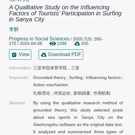
A Qualitative Study on the Influencing
Factors of Tourists’ Participation in Surfing
in Sanya City
李辉
Progress in Social Sciences
/
2025,7(3): 265-
270 / 2025-04-08
1398
835
View
Download PDF
Information:
三亚学院体育学院，三亚
Keywords:
Grounded theory
;
Surfing
;
Influencing factors
;
Action mechanism
扎根理论
;
冲浪运动
;
影响因素
;
作用机制
Abstract:
By using the qualitative research method of
grounded theory, this study selected posts
about sea sports in Sanya City on the
Xiaohongshu software as the original data text.
It analyzed and summarized three types of