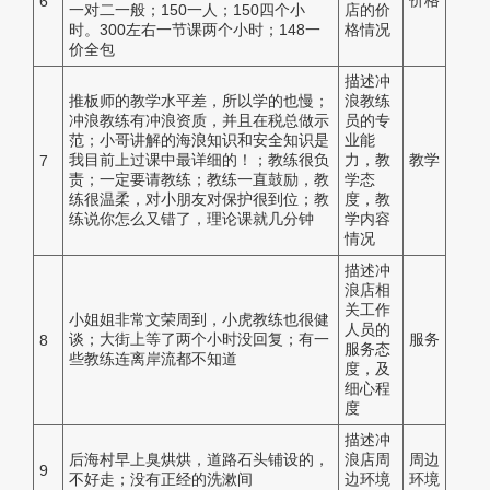
价格
6
一对二一般；150一人；150四个小
店的价
时。300左右一节课两个小时；148一
格情况
价全包
描述冲
推板师的教学水平差，所以学的也慢；
浪教练
冲浪教练有冲浪资质，并且在税总做示
员的专
范；小哥讲解的海浪知识和安全知识是
业能
我目前上过课中最详细的！；教练很负
力，教
教学
7
责；一定要请教练；教练一直鼓励，教
学态
练很温柔，对小朋友对保护很到位；教
度，教
练说你怎么又错了，理论课就几分钟
学内容
情况
描述冲
浪店相
关工作
小姐姐非常文荣周到，小虎教练也很健
人员的
谈；大街上等了两个小时没回复；有一
服务
8
服务态
些教练连离岸流都不知道
度，及
细心程
度
描述冲
后海村早上臭烘烘，道路石头铺设的，
浪店周
周边
9
不好走；没有正经的洗漱间
边环境
环境