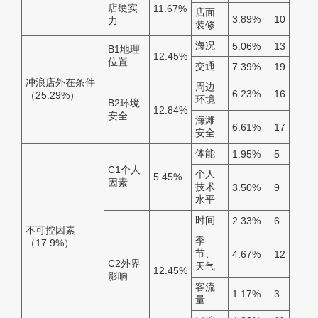
店硬实
11.67%
店面
3.89%
10
力
装修
海况
5.06%
13
B1地理
12.45%
位置
交通
7.39%
19
冲浪店外在条件
周边
6.23%
16
（25.29%）
环境
B2环境
12.84%
安全
海滩
6.61%
17
安全
体能
1.95%
5
C1个人
个人
5.45%
因素
技术
3.50%
9
水平
时间
2.33%
6
不可控因素
季
（17.9%）
节、
4.67%
12
C2外界
天气
12.45%
影响
客流
1.17%
3
量