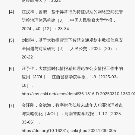
财经政法大学，2022．
[4]
江汉祥，曾鹏．基于异常行为特征识别的网络空间犯罪
防控治理体系构建［J］．中国人民警察大学学报，
2024，40（12）：28-34．
[5]
刘娅琳．基于大数据背景下智慧交通规划中数据信息安
全问题与对策研究［J］．人民公交，2024（20）：
20-22．
[6]
汪予佳．大数据时代情报感知理论在公安情报工作中的
应用［J/OL］．江西警察学院学报，1-9［2025-03-
18］．
http://kns.cnki.net/kcms/detail/36.1316.D.20250310.1350.0
[7]
金泽刚，金斌海．数字时代低龄未成年人犯罪治理难点
与策略优化［J/OL］．河南警察学院报，1-12［2025-
03-06］．
https://doi.org/10.16231/j.cnki.jhpc.20241230.0
05.