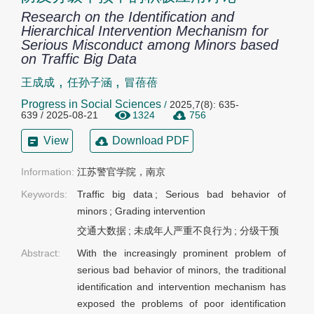
Research on the Identification and
Hierarchical Intervention Mechanism for
Serious Misconduct among Minors based
on Traffic Big Data
,
,
王成成
任孙子涵
冒蓓蓓
Progress in Social Sciences
/
2025,7(8): 635-
639 / 2025-08-21
1324
756
View
Download PDF
Information:
江苏警官学院，南京
Keywords:
Traffic big data
;
Serious bad behavior of
minors
;
Grading intervention
交通大数据
;
未成年人严重不良行为
;
分级干预
Abstract:
With the increasingly prominent problem of
serious bad behavior of minors, the traditional
identification and intervention mechanism has
exposed the problems of poor identification