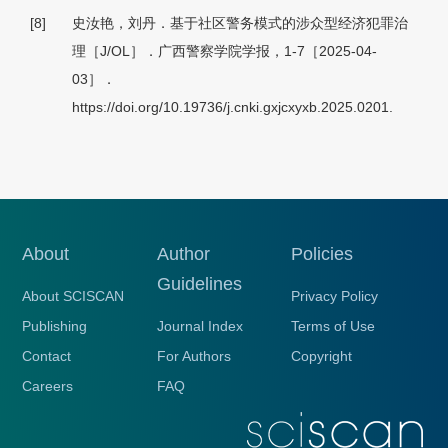
[8]
史汝艳，刘丹．基于社区警务模式的涉众型经济犯罪治
理［J/OL］．广西警察学院学报，1-7［2025-04-
03］．
https://doi.org/10.19736/j.cnki.gxjcxyxb.2025.0201.
About
Author
Policies
Guidelines
About SCISCAN
Privacy Policy
Publishing
Journal Index
Terms of Use
Contact
For Authors
Copyright
Careers
FAQ