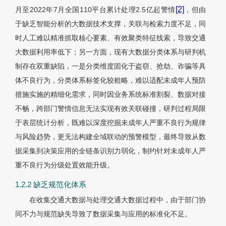
[2]
月至2022年7月全国110平台累计处理2.5亿起警情
，但由
于缺乏智能分析的大数据技术支撑，关联与检索力度不足，同
时人工难以精准抓取核心要素、有效聚类特征线索，导致交通
大数据利用率低下；另一方面，现有大数据分类体系与研判机
制存在双重缺陷，一是分类维度固化于盗窃、抢劫、诈骗等具
体不良行为，分类体系标签化较粗略，难以适配未成年人预防
措施实施的精细化需求，同时因业务系统标准割裂、数据对接
不畅，跨部门警情信息无法实现有效关联碰撞，研判过程局限
于表层统计分析，既难以深度挖掘未成年人严重不良行为规律
与风险趋势，更无法构建全域联动的预警模型，最终导致从数
据采集到决策应用的全链条识别力弱化，制约针对未成年人严
重不良行为分级处置效能升级。
1.2.2 缺乏规范化体系
在收集交通大数据与处理交通大数据过程中，由于部门协
同不力与规范缺失导致了数据采集与应用的标准化不足。