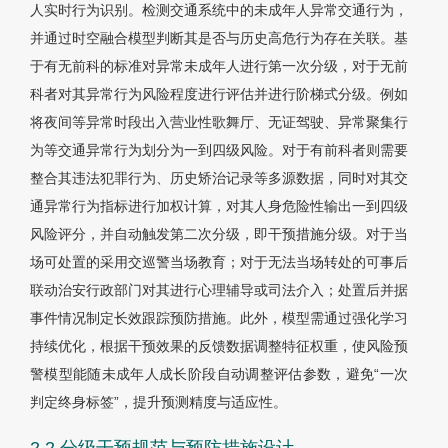
人实时行为识别。检测交通系统中的未成年人异常交通行为，
并通过时空融合模型判断其是否与历史高危行为存在关联。基
于有无前科的标准对异常未成年人进行第一次分级，对于无前
科者对其异常行为风险程度进行评估并进行阶梯式分级。例如
将夜间等异常时段出入营业性歌舞厅、无证驾驶、异常聚集行
为等交通异常行为划分为一到四级风险。对于有前科者则需要
整合其违法犯罪行为、历史矫治记录等多源数据，同时对其交
通异常行为指标进行加权计算，对其人身危险性输出一到四级
风险评分，并自动触发第二次分级，即干预措施分级。对于当
场可处置的采用交巡警当场教育；对于无法当场转处的可事后
联动治安行政部门对其进行心理辅导或司法介入；处置后并据
事件情况制定长效跟踪预防措施。此外，模型需通过强化学习
持续优化，根据干预效果的反馈数据调整特征权重，使风险预
警模型能随未成年人成长阶段自动调整评估参数，避免“一次
判定终身标签”，提升预测精度与适应性。