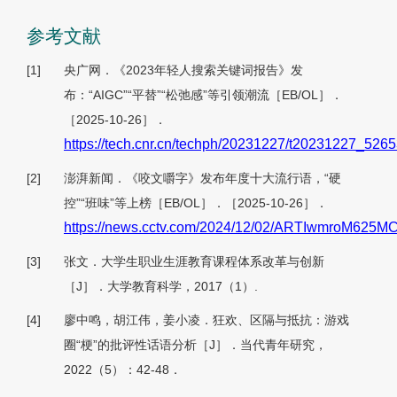
参考文献
[1]
央广网．《2023年轻人搜索关键词报告》发
布：“AIGC”“平替”“松弛感”等引领潮流［EB/OL］．
［2025-10-26］．
https://tech.cnr.cn/techph/20231227/t20231227_526
[2]
澎湃新闻．《咬文嚼字》发布年度十大流行语，“硬
控”“班味”等上榜［EB/OL］．［2025-10-26］．
https://news.cctv.com/2024/12/02/ARTIwmroM625M
[3]
张文．大学生职业生涯教育课程体系改革与创新
［J］．大学教育科学，2017（1）.
[4]
廖中鸣，胡江伟，姜小凌．狂欢、区隔与抵抗：游戏
圈“梗”的批评性话语分析［J］．当代青年研究，
2022（5）：42-48．