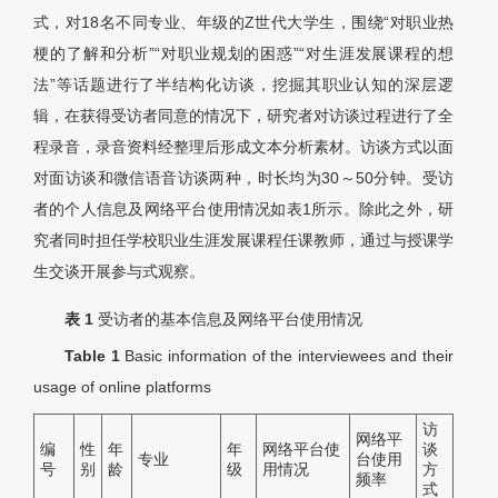
式，对18名不同专业、年级的Z世代大学生，围绕“对职业热
梗的了解和分析”“对职业规划的困惑”“对生涯发展课程的想
法”等话题进行了半结构化访谈，挖掘其职业认知的深层逻
辑，在获得受访者同意的情况下，研究者对访谈过程进行了全
程录音，录音资料经整理后形成文本分析素材。访谈方式以面
对面访谈和微信语音访谈两种，时长均为30～50分钟。受访
者的个人信息及网络平台使用情况如表1所示。除此之外，研
究者同时担任学校职业生涯发展课程任课教师，通过与授课学
生交谈开展参与式观察。
表 1
受访者的基本信息及网络平台使用情况
Table 1
Basic information of the interviewees and their
usage of online platforms
访
网络平
编
性
年
年
网络平台使
谈
专业
台使用
号
别
龄
级
用情况
方
频率
式