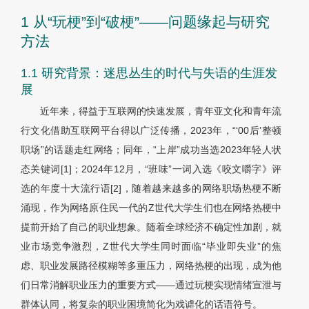
1 从“玩梗”到“破梗”——问题缘起与研究
方法
1.1 研究背景：迷思丛生的时代与失语的生涯发
展
近年来，得益于互联网的快速发展，青年亚文化和青年流
行文化借助互联网平台得以广泛传播，2023年，“‘00后’整顿
职场”的话题走红网络；同年，“上岸”成功当选2023年轻人状
态关键词[1]；2024年12月，“班味”一词入选《咬文嚼字》评
选的年度十大流行语[2]，随着越来越多的网络职场热梗不断
涌现，作为网络原住民一代的Z世代大学生们也在网络热梗中
提前开始了自己的职业想象。随着全球经济不确定性加剧，就
业市场竞争激烈，Z世代大学生同时面临“毕业即失业”的焦
虑、职业发展路径模糊等多重压力，网络热梗的出现，成为他
们日常消解职业压力的重要方式——通过玩梗实现情绪宣泄与
群体认同，将复杂的职业困境简化为戏谑化的话语符号。