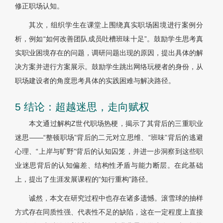
修正职场认知。
其次，组织学生在课堂上围绕真实职场困境进行案例分
析，例如“如何改善团队成员吐槽班味十足”。鼓励学生思考真
实职业困境存在的问题，调研问题出现的原因，提出具体的解
决方案并进行方案展示。鼓励学生跳出网络玩梗者的身份，从
职场建设者的角度思考具体的实践困难与解决路径。
5 结论：超越迷思，走向赋权
本文通过解构Z世代职场热梗，揭示了其背后的三重职业
迷思——“整顿职场”背后的二元对立思维、“班味”背后的逃避
心理、“上岸与旷野”背后的认知囚笼，并进一步洞察到这些职
业迷思背后的认知偏差、结构性矛盾与能力断层。在此基础
上，提出了生涯发展课程的“知行重构”路径。
诚然，本文在研究过程中也存在诸多遗憾。滚雪球的抽样
方式存在同质性强、代表性不足的缺陷，这在一定程度上直接