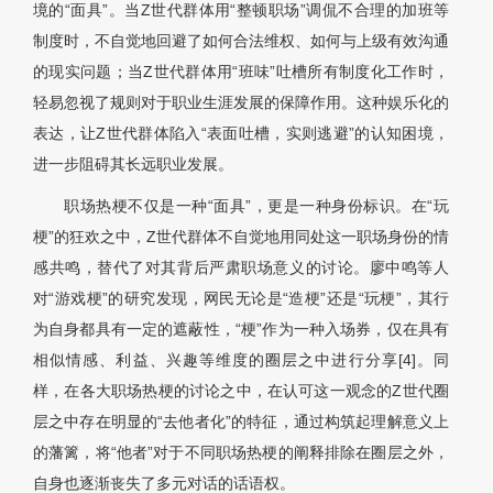
境的“面具”。当Z世代群体用“整顿职场”调侃不合理的加班等
制度时，不自觉地回避了如何合法维权、如何与上级有效沟通
的现实问题；当Z世代群体用“班味”吐槽所有制度化工作时，
轻易忽视了规则对于职业生涯发展的保障作用。这种娱乐化的
表达，让Z世代群体陷入“表面吐槽，实则逃避”的认知困境，
进一步阻碍其长远职业发展。
职场热梗不仅是一种“面具”，更是一种身份标识。在“玩
梗”的狂欢之中，Z世代群体不自觉地用同处这一职场身份的情
感共鸣，替代了对其背后严肃职场意义的讨论。廖中鸣等人
对“游戏梗”的研究发现，网民无论是“造梗”还是“玩梗”，其行
为自身都具有一定的遮蔽性，“梗”作为一种入场券，仅在具有
相似情感、利益、兴趣等维度的圈层之中进行分享[4]。同
样，在各大职场热梗的讨论之中，在认可这一观念的Z世代圈
层之中存在明显的“去他者化”的特征，通过构筑起理解意义上
的藩篱，将“他者”对于不同职场热梗的阐释排除在圈层之外，
自身也逐渐丧失了多元对话的话语权。