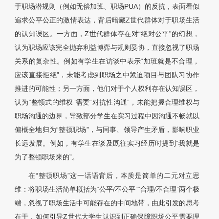
于职场潜规则（例如无偿加班、职场PUA）的反抗，表面看似
追求公平公正的激情表达，背后暗藏Z世代群体对于职场生活
的认知误区。一方面，Z世代群体存在对“绝对公平”的幻想，
认为职场应该完全抛弃利益博弈与规则妥协，直接忽视了职场
关系的复杂性。例如有学生在访谈中表示“加班就是不合理，
应该直接拒绝”，未能考虑到职场之中紧迫项目与团队习协作
推进的可能性；另一方面，他们对于个人权利存在认知误区，
认为“整顿式的维权”需要“对抗性沟通”，未能把握合理维权与
职场沟通的边界，导致部分学生在实习过程中因沟通不畅就以
偏概全地归为“整顿职场”，与同事、领导产生矛盾，影响职业
长远发展。例如，有学生在谈及既往实习经历时提到“我就是
为了整顿职场来的”。
在“整顿职场”这一话语背后，本质是简单的二元对立思
维：将职场生活简单概括为“公平/不公平”“合理/不合理”两个极
端，忽视了职场生活中可能存在的中间地带，由此引发的思考
在于，如何引导Z世代大学生认识到正确保障职场公平需要理