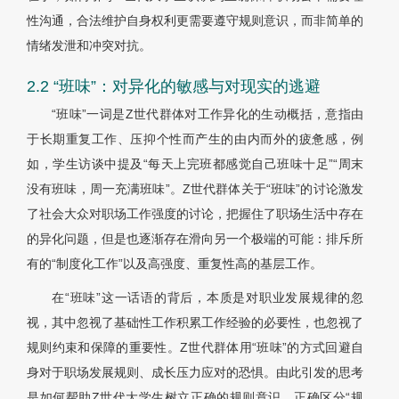
性沟通，合法维护自身权利更需要遵守规则意识，而非简单的
情绪发泄和冲突对抗。
2.2 “班味”：对异化的敏感与对现实的逃避
“班味”一词是Z世代群体对工作异化的生动概括，意指由
于长期重复工作、压抑个性而产生的由内而外的疲惫感，例
如，学生访谈中提及“每天上完班都感觉自己班味十足”“周末
没有班味，周一充满班味”。Z世代群体关于“班味”的讨论激发
了社会大众对职场工作强度的讨论，把握住了职场生活中存在
的异化问题，但是也逐渐存在滑向另一个极端的可能：排斥所
有的“制度化工作”以及高强度、重复性高的基层工作。
在“班味”这一话语的背后，本质是对职业发展规律的忽
视，其中忽视了基础性工作积累工作经验的必要性，也忽视了
规则约束和保障的重要性。Z世代群体用“班味”的方式回避自
身对于职场发展规则、成长压力应对的恐惧。由此引发的思考
是如何帮助Z世代大学生树立正确的规则意识，正确区分“规