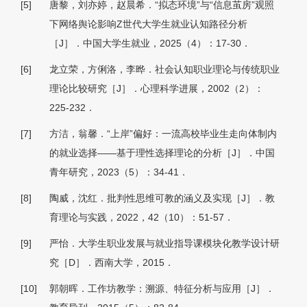
[5]
唐黎，刘亦婷，赵晨希．“拟态环境”与“信息茧房”观照
下网络舆论影响Z世代大学生就业认知路径分析
［J］．中国大学生就业，2025（4）：17-30．
[6]
龙立荣，方俐洛，李晔．社会认知职业理论与传统职业
理论比较研究［J］．心理科学进展，2002（2）：
225-232．
[7]
方洁，翁馨．“上岸”偏好：一流高校毕业生走向体制内
的就业选择——基于理性选择理论的分析［J］．中国
青年研究，2023（5）：34-41．
[8]
陶威，沈红．批判性思维可教的涵义及实现［J］．教
育理论与实践，2022，42（10）：51-57．
[9]
严怡．大学生职业发展与就业指导课模块化教学设计研
究［D］．西南大学，2015．
[10]
郭朝晖．工作坊教学：溯源、特征分析与应用［J］．