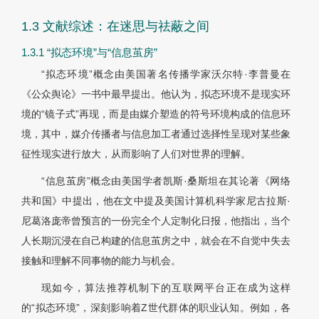
1.3 文献综述：在迷思与祛蔽之间
1.3.1 “拟态环境”与“信息茧房”
“拟态环境”概念由美国著名传播学家沃尔特·李普曼在
《公众舆论》一书中最早提出。他认为，拟态环境不是现实环
境的“镜子式”再现，而是由媒介塑造的符号环境构成的信息环
境，其中，媒介传播者与信息加工者通过选择性呈现对某些象
征性现实进行放大，从而影响了人们对世界的理解。
“信息茧房”概念由美国学者凯斯·桑斯坦在其论著《网络
共和国》中提出，他在文中提及美国计算机科学家尼古拉斯·
尼葛洛庞帝曾预言的一份完全个人定制化日报，他指出，当个
人长期沉浸在自己构建的信息茧房之中，就会在不自觉中失去
接触和理解不同事物的能力与机会。
现如今，算法推荐机制下的互联网平台正在成为这样
的“拟态环境”，深刻影响着Z世代群体的职业认知。例如，各