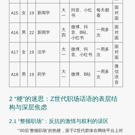
面
大
抖音、小红
每天都
女
新闻学
对
A15
19
一
书
看
面
微博、抖
面
大
一周多
男
新闻学
音、B站、
对
A16
22
四
次
小红书
面
面
大
微博、抖
一周多
女
法学
对
A17
19
一
音、小红书
次
面
微
大
一周多
信
男
药学
微博、B站
A18
19
一
次
语
音
2 “梗”的迷思：Z世代职场话语的表层结
构与深层焦虑
2.1 “整顿职场”：反抗的激情与权利的误区
“‘00后’整顿职场”的热梗，源于Z世代群体在网络平台上对