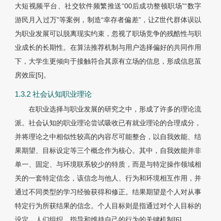
大短视频平台、社交软件频繁推送“00后成功整顿职场”“数字
游民月入过万”等案例，制造“幸存者偏差”，让Z世代群体误以
为职业发展可以脱离现实约束，忽视了职场竞争的残酷性与职
业成长的长期性。在算法推荐机制与用户选择偏好的共同作用
下，大学生更倾向于接触符合其原有立场的信息，形成信息茧
房效应
[5]
。
1.3.2 社会认知职业理论
在职业选择与职业发展的研究之中，形成了许多的理论流
派。社会认知的职业理论尝试吸收已有就业理论的合理成分，
并将理论之中相似性较高的内容尽可能整合，以自我效能、结
果期望、目标设定等三个概念作为核心。其中，自我效能并非
单一、固定、与环境联系较少的特质，而是与特定操作领域相
关的一套特定信念，该信念与他人、行为和环境相互作用，并
通过不同类型的学习经验获得和修正。结果期望是个人对从事
特定行为所获结果的信念。个人目标则是指通过对个人目标的
设定，人们组织、指导和维持自己的行为的关键机制
[6]
。