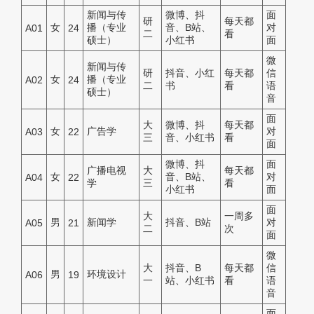
新闻与传
微博、抖
面
研
每天都
女
播（专业
音、B站、
对
A01
24
二
看
硕士）
小红书
面
微
新闻与传
研
抖音、小红
每天都
信
女
播（专业
A02
24
二
书
看
语
硕士）
音
面
大
微博、抖
每天都
女
广告学
对
A03
22
三
音、小红书
看
面
微博、抖
面
广播电视
大
每天都
女
音、B站、
对
A04
22
学
三
看
小红书
面
面
大
一周多
男
新闻学
抖音、B站
对
A05
21
二
次
面
微
大
抖音、B
每天都
信
男
环境设计
A06
19
一
站、小红书
看
语
音
面