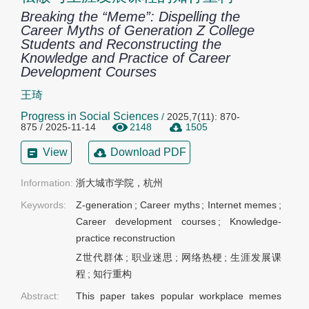
Breaking the “Meme”: Dispelling the
Career Myths of Generation Z College
Students and Reconstructing the
Knowledge and Practice of Career
Development Courses
王琦
Progress in Social Sciences
/
2025,7(11): 870-
875 / 2025-11-14
2148
1505
View
Download PDF
Information:
浙大城市学院，杭州
Keywords:
Z-generation
;
Career myths
;
Internet memes
;
Career development courses
;
Knowledge-
practice reconstruction
Z世代群体
;
职业迷思
;
网络热梗
;
生涯发展课
程
;
知行重构
Abstract:
This paper takes popular workplace memes