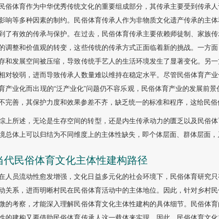
民俗体育作为中华优秀传统文化的重要组成部分，其传承主要受到传承人
影响等多种因素的制约。民俗体育传承人作为非物质文化遗产传承的主体
到了有效的传承与保护。在过去，民俗体育传承主要依赖师徒制、家族传
的调整和价值观的转变，这些传统的传承方式正面临着新的挑战。一方面
存和发展空间被压缩，导致传统手艺人的生活环境发生了显著变化。另一
相对较弱，进而导致传承人数量难以维持在稳定水平。尽管民俗体育产业
育产业化而出现的“泛产业化”问题仍不容乐观，民俗体育产业的发展前景
不完善，其保护力度和效果参差不齐，缺乏统一的标准和程序，这给民俗
综上所述，无论是生存空间的转型，还是内生传承动力的匮乏以及民俗体
境总体上可以归结为不同维度上的主体性缺失，即个体层面、群体层面，
 当代民俗体育文化主体性建构路径
在人员流动性愈发增强，文化日益多元化的社会环境下，民俗体育研究只
动关系，进而明晰村民在民俗体育活动中的主体地位。因此，针对乡村民
微的考察，才能深入理解民俗体育文化主体性建构的具体细节。民俗体育
性的建构又要借助民俗体育传承人这一载体来实现。因此，民俗体育文化