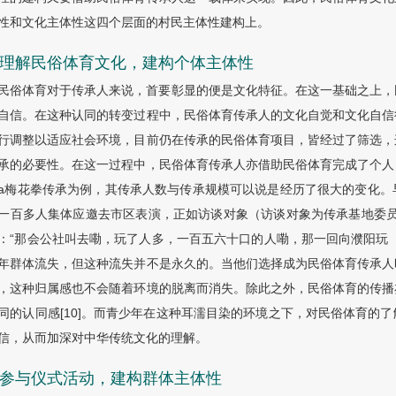
性和文化主体性这四个层面的村民主体性建构上。
.1 理解民俗体育文化，建构个体主体性
民俗体育对于传承人来说，首要彰显的便是文化特征。在这一基础之上，
自信。在这种认同的转变过程中，民俗体育传承人的文化自觉和文化自信
行调整以适应社会环境，目前仍在传承的民俗体育项目，皆经过了筛选，
承的必要性。在这一过程中，民俗体育传承人亦借助民俗体育完成了个人
a梅花拳传承为例，其传承人数与传承规模可以说是经历了很大的变化。
一百多人集体应邀去市区表演，正如访谈对象（访谈对象为传承基地委员会
：“那会公社叫去嘞，玩了人多，一百五六十口的人嘞，那一回向濮阳玩
年群体流失，但这种流失并不是永久的。当他们选择成为民俗体育传承人
，这种归属感也不会随着环境的脱离而消失。除此之外，民俗体育的传播
同的认同感[10]。而青少年在这种耳濡目染的环境之下，对民俗体育的
信，从而加深对中华传统文化的理解。
.2 参与仪式活动，建构群体主体性