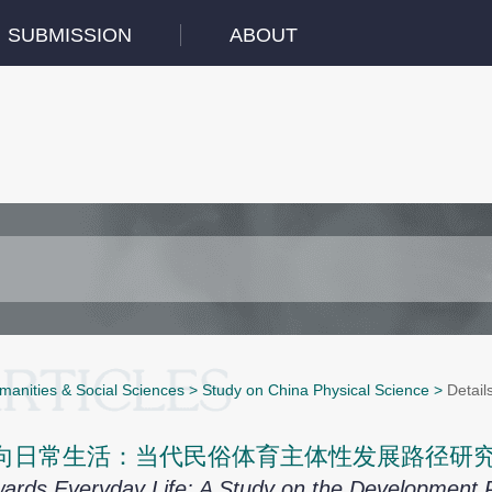
SUBMISSION
ABOUT
manities & Social Sciences
>
Study on China Physical Science
>
Detail
向日常生活：当代民俗体育主体性发展路径研
ards Everyday Life: A Study on the Development Pa