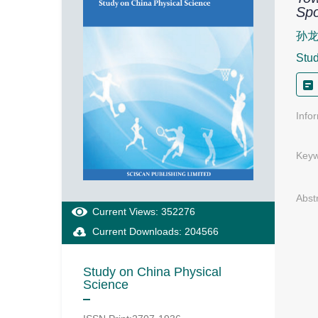
Spo
孙龙
Stud
Info
Keyw
Abst
Current Views: 352276
Current Downloads: 204566
Study on China Physical
Science