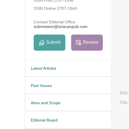
ISSN Print:2707-1936
ISSN Online:2707-1944
Contact Editorial Office
submission@sciscanpub.com
Submit
Review
Latest Articles
Past Issues
DOI:
Cite:
Aims and Scope
Editorial Board