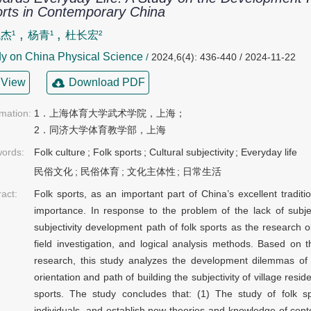
rts in Contemporary China
,
,
杰¹
杨青¹
杜长宏²
y on China Physical Science
/
2024,6(4): 436-440 / 2024-11-22
View
Download PDF
rmation:
1．上海体育大学武术学院，上海；

2．同济大学体育教学部，上海
ords:
Folk culture
;
Folk sports
;
Cultural subjectivity
;
Everyday life
民俗文化
;
民俗体育
;
文化主体性
;
日常生活
ract:
Folk sports, as an important part of China’s excellent tradition
importance. In response to the problem of the lack of subject
subjectivity development path of folk sports as the research o
field investigation, and logical analysis methods. Based on t
research, this study analyzes the development dilemmas of f
orientation and path of building the subjectivity of village resi
sports. The study concludes that: (1) The study of folk sp
individuals, and establish new theories and knowledge of con