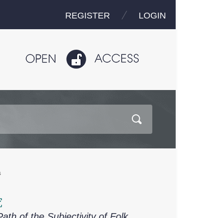
REGISTER
LOGIN
s
究
th of the Subjectivity of Folk