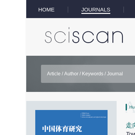
HOME
JOURNALS
Hu
走
Tow