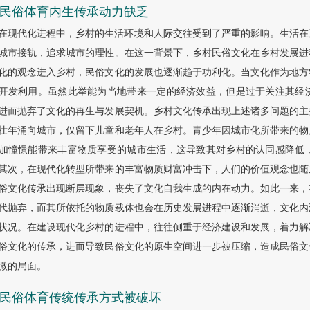
2 民俗体育内生传承动力缺乏
在现代化进程中，乡村的生活环境和人际交往受到了严重的影响。生活在
城市接轨，追求城市的理性。在这一背景下，乡村民俗文化在乡村发展进
化的观念进入乡村，民俗文化的发展也逐渐趋于功利化。当文化作为地方
开发利用。虽然此举能为当地带来一定的经济效益，但是过于关注其经
进而抛弃了文化的再生与发展契机。乡村文化传承出现上述诸多问题的主
壮年涌向城市，仅留下儿童和老年人在乡村。青少年因城市化所带来的物
加憧憬能带来丰富物质享受的城市生活，这导致其对乡村的认同感降低
其次，在现代化转型所带来的丰富物质财富冲击下，人们的价值观念也随
俗文化传承出现断层现象，丧失了文化自我生成的内在动力。如此一来，
代抛弃，而其所依托的物质载体也会在历史发展进程中逐渐消逝，文化内
状况。在建设现代化乡村的进程中，往往侧重于经济建设和发展，着力解
俗文化的传承，进而导致民俗文化的原生空间进一步被压缩，造成民俗文
微的局面。
.3 民俗体育传统传承方式被破坏