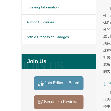
Indexing Information
性、
Author Guidelines
体性
性的
域，
Article Processing Charges
地位
建构
析民
Join Us
发展
的民
Join Editorial Board
1
且具
Become a Reviewer
俗事