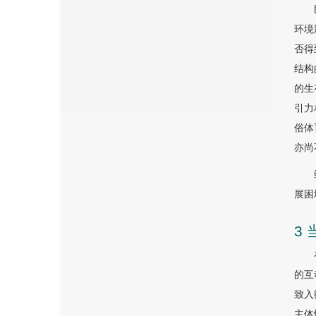
环境
否得
结构
的生
引力
俗体
亦尚
展困
3
的互
致入
主体