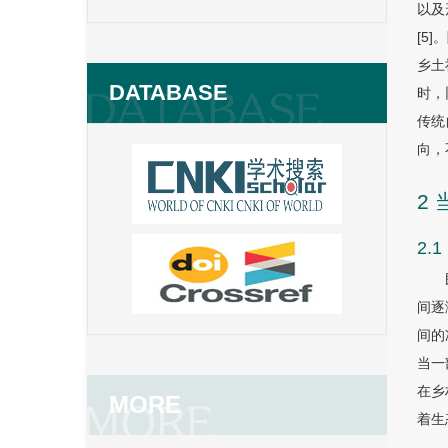
以及
[5
乡土
DATABASE
时，
传统
向，
2
2
间逐
间的
当一
在乡
MORE
着生