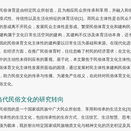
民俗体育是由特定民众所创造，且为相应民众所传承和享用，并融入和
模式性、传统性以及生活化特征的体育活动[1]。而民众主体性是在民众
的形成离不开民众，发展民众主体性是形成、繁荣民俗体育文化和建构民
建构属于文化日常生活空间的建构，其建构不仅涉及体育活动本身，还
因此民俗体育文化主体性的建构要以日常生活为基础和来源。在现代化进
。在经济方面，在推广民俗体育时，往往忽略了村民的经济需求；在文化
中的主动性未得到应有的重视。基于此，本文聚焦于民俗体育文化主体性
俗体育文化主体性发展所面临的困境，通过发展村民主体性来建构民俗体
，助力民俗文化的传承与传播。为避免产生歧义，在此特对民俗体育文化
俗文化。
 当代民俗文化的研究转向
民俗指的是一个国家或民族中广大民众所创造、享用和传承的生活文化[3
传承性的生活文化，包括传承性的生存方式、生活技艺、生活智慧、思考原
项为载体，既折射出特定国家或民族物质文化与精神文化的历史积淀及其