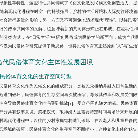
形象性等特性，这些特性共同铸就了民俗文化激发民族文化创造活力、提
]。随着现代化进程在时空上的持续拓展，乡村的生活环境和人际交往环境
社会运行逻辑的影响，另一方面又不可避免地追求现代“理性”。以往民俗
旧的传承共同体的瓦解，也意味着新的共同体形式正在形成。在流动性和
的分类方式，在“日常生活”中研究民俗成为民俗学的新面向，成为当代
不仅为民俗体育研究提供了新思路，也将民俗体育真正还原到“人”与“生
 当代民俗体育文化主体性发展困境
.1 民俗体育文化的生存空间转型
民俗体育文化作为民俗文化的组成部分，是被民众接纳并融入日常生活的
渐遭到破坏，民俗体育的生存空间再次被压缩，导致其传承和发展受到限
冲突导致民俗体育文化内涵受到挑战[7]、受众范围也随之缩减。民俗体
部分具有叙事意境、祭祀仪式、敬神娱人且需要特定时间与场所来开展的民
村现代化进程中，以往的乡村家庭结构遭到破坏，在以老人和儿童居多的
态场域的破坏，民俗体育文化的生存空间不断缩小，这种文化主体的缺失