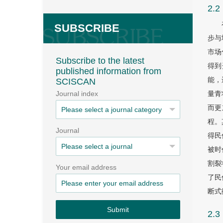
2.
SUBSCRIBE
步与
市场
Subscribe to the latest
得到
published information from
能，
SCISCAN
Journal index
量青
而更
程。
Journal
得民
被时
割裂
Your email address
了民
断式
Submit
2