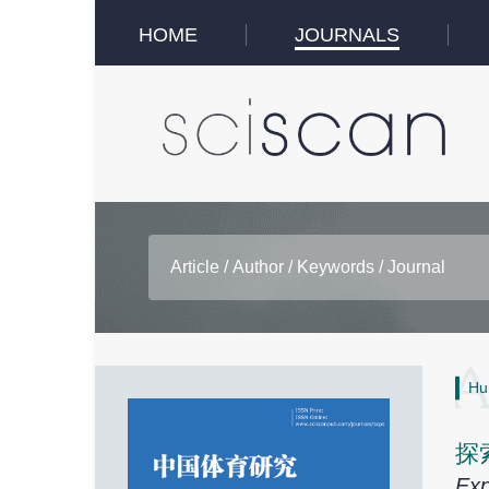
HOME
JOURNALS
Hu
探
Exp