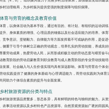
共生［4，5］。组织振兴致力于完善乡村治理体系，加强基层党组织建
乡村治理格局，为乡村振兴提供坚强的制度保障与组织保障。
.2 体育与劳育的概念及教育价值
体育，以身体活动为基本手段，通过有目的、有计划、有组织的运动训练
提升、身体素质的增强、心理品质的锤炼以及社会适应能力的培养。体育
、竞争意识、坚韧毅力、自律能力等方面发挥着不可或缺的作用，是促进个
，侧重于引导个体树立正确的劳动观念，培养扎实的劳动技能，养成良好
尊重劳动成果，热爱劳动人民，从而形成积极主动的劳动态度与艰苦奋斗的
础教育阶段的劳动启蒙教育到职业教育与成人教育阶段的专业劳动技能培
业发展、社会融入与人生价值实现均具有深远影响。体育与劳育在个体全
劳动实践提供了健康的身体基础与心理调适能力，而劳动实践则为体育
共同助力个体综合素质的提升与全面发展。
3 乡村旅游资源的分类与特点
乡村旅游资源品类繁多，形态各异，具有鲜明的特色与独特的魅力。从资
、农事活动资源以及乡村特色产品资源等。自然景观资源如广袤的田园风