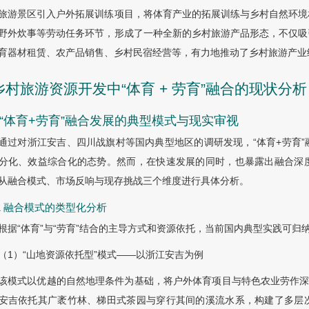
旅游景区引入户外拓展训练项目，将体育产业的拓展训练与乡村自然环境
野外炊事等劳动任务环节，形成了一种全新的乡村旅游产品形态，不仅吸
育器材租赁、农产品销售、乡村民宿经营等，有力地推动了乡村旅游产业
 乡村旅游资源开发中“体育 + 劳育”融合的现状分析
1 “体育+劳育”融合发展的典型模式与现实审视
通过对浙江安吉、四川战旗村等国内典型地区的调研发现，“体育+劳育
分化、效益综合化的态势。然而，在快速发展的同时，也暴露出融合深
从融合模式、市场反响与现存挑战三个维度进行具体分析。
1.1 融合模式的类型化分析
根据“体育”与“劳育”结合的主导方式和资源依托，当前国内典型实践可归
（1）“山地资源依托型”模式——以浙江安吉为例
该模式以优越的自然地理条件为基础，将户外体育项目与特色农业劳作深
安吉依托其广袤竹林、梯田式茶园与穿行其间的溪流水系，构建了多层