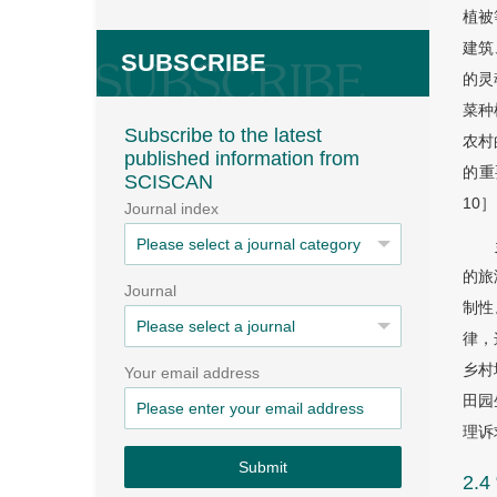
植被
建筑
SUBSCRIBE
的灵
菜种
Subscribe to the latest
农村
published information from
的重
SCISCAN
10］
Journal index
的旅
Journal
制性
律，
乡村
Your email address
田园
理诉
Submit
2.