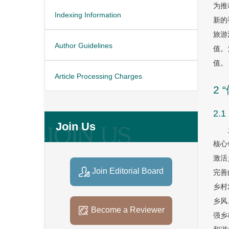
为推
Indexing Information
新的
旅游
Author Guidelines
值。
值。
Article Processing Charges
2
2.
Join Us
核心
激活
Join Editorial Board
完善
乡村
乡风
Become a Reviewer
强乡