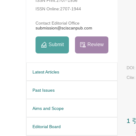
ISSN Print:2707-1936
ISSN Online:2707-1944
Contact Editorial Office
submission@sciscanpub.com
Submit
Review
DOI:
Latest Articles
Cite:
Past Issues
Aims and Scope
1 
Editorial Board