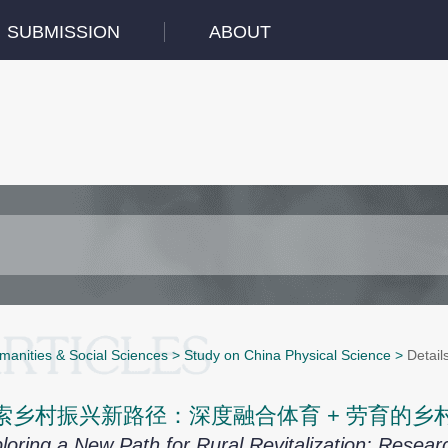
SUBMISSION
ABOUT
manities & Social Sciences
>
Study on China Physical Science
>
Detail
索乡村振兴新路径：深度融合体育 + 劳育的
loring a New Path for Rural Revitalization: Resea