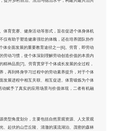
设，提升乡村自治、法治与德治水平，构建共建共治共
、体育竞赛、健身活动等形式，旨在促进个体身体机
不仅有助于塑造健康强壮的体魄，还在培养团队协作
体全面发展的重要教育途径之一[6]。劳育，即劳动
的劳动习惯，使个体深刻理解劳动创造价值的本质内
精神品质[7]。劳育贯穿于个体成长发展的全过程，
养，再到终身学习过程中的劳动素养提升，对于个体
面发展进程中相互关联、相互促进。体育锻炼为个体
活动赋予了真实的应用场景与价值体现，二者有机融
源类型角度划分，主要包括自然景观资源、人文景观
光、起伏的山峦丘陵、清澈的溪流湖泊、茂密的森林