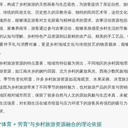
等，构成了乡村旅游的天然画卷与生态底色，为游客提供了亲近自然、放松
、传统的民俗文化、历史悠久的宗教寺庙、独特的民间艺术等，这些文化
魂所在，能够满足游客对文化探索与精神追求的需求。农事活动资源包括
植、家禽养殖等，游客通过参与农事活动，能够亲身感受乡村生活的节奏
的认知与理解。乡村特色产品资源则以新鲜的农产品、精美的手工艺品、
要伴手礼与消费对象，更是乡村地域文化与传统技艺的物质载体，能
。
乡村旅游资源的特点显著，地域性特征极为突出，不同地区的乡村因地理
游资源，如江南水乡的婉约田园、北方乡村的豪放风光、西南少数民族地
。季节性变化明显，许多乡村旅游资源如花海观赏、水果采摘、冰雪旅
这既为乡村旅游带来了不同季节的独特魅力，也对旅游产品的开发与营销
地区相对城市而言，保留了较多自然与人文的原始风貌与生态本真，未被
生活场景，对长期生活在城市喧嚣与压力环境下的游客具有强烈的吸引力
求。
4 “体育 + 劳育”与乡村旅游资源融合的理论依据