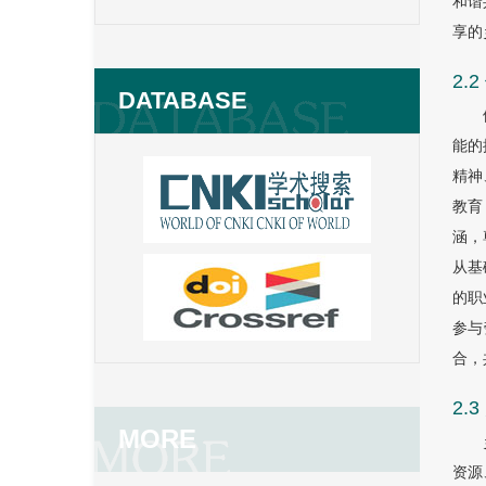
和谐
享的
2
DATABASE
能的
精神
教育
涵，
从基
的职
参与
合，
2.
MORE
资源