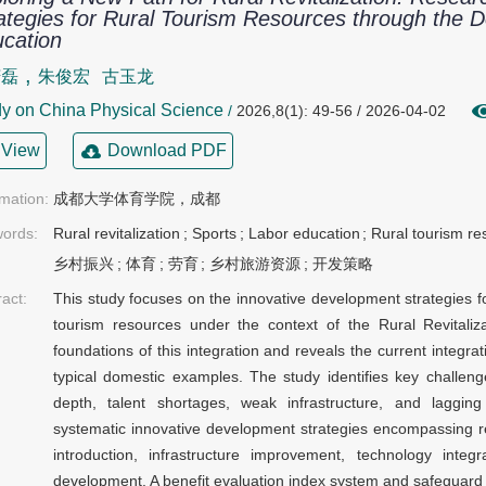
ategies for Rural Tourism Resources through the D
cation
,
庆磊
朱俊宏
古玉龙
y on China Physical Science
/
2026,8(1): 49-56 / 2026-04-02
View
Download PDF
rmation:
成都大学体育学院，成都
ords:
Rural revitalization
;
Sports
;
Labor education
;
Rural tourism r
乡村振兴
;
体育
;
劳育
;
乡村旅游资源
;
开发策略
ract:
This study focuses on the innovative development strategies fo
tourism resources under the context of the Rural Revitaliza
foundations of this integration and reveals the current integra
typical domestic examples. The study identifies key challenge
depth, talent shortages, weak infrastructure, and laggi
systematic innovative development strategies encompassing res
introduction, infrastructure improvement, technology int
development. A benefit evaluation index system and safeguard