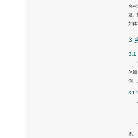
乡村
篷、
如体
3
3.
体细
例，
3.
系。