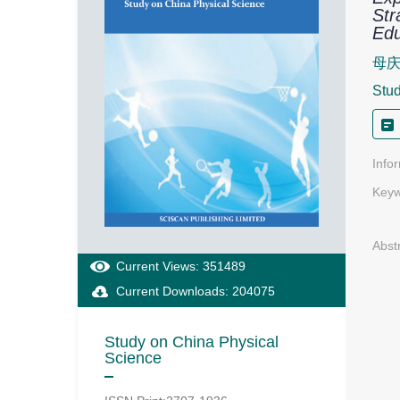
Str
Edu
母
Stud
Info
Keyw
Abst
Current Views: 351489
Current Downloads: 204075
Study on China Physical
Science