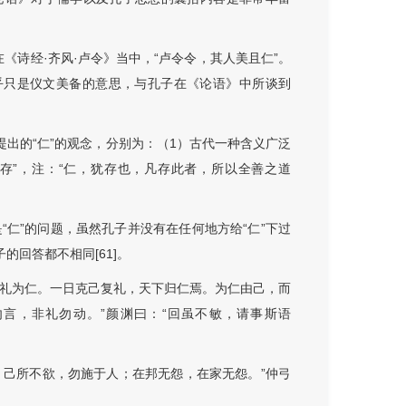
《诗经·齐风·卢令》当中，“卢令令，其人美且仁”。
似乎只是仪文美备的意思，与孔子在《论语》中所谈到
提出的“仁”的观念，分别为：（1）古代一种含义广泛
“存”，注：“仁，犹存也，凡存此者，所以全善之道
仁”的问题，虽然孔子并没有在任何地方给“仁”下过
的回答都不相同[61]。
复礼为仁。一日克己复礼，天下归仁焉。为仁由己，而
勿言，非礼勿动。”颜渊曰：“回虽不敏，请事斯语
；己所不欲，勿施于人；在邦无怨，在家无怨。”仲弓