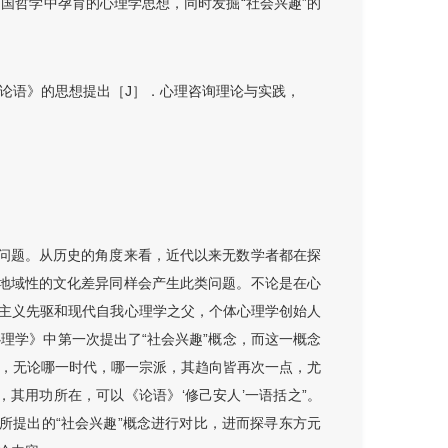
中国哲学中孕育的心理学思想，同时发掘“社会兴趣”的
《论语》的思想提出［J］．心理咨询理论与实践，
的问题。从历史的角度来看，近代以来无数学者都在探
，地域性的文化差异同样会产生此类问题。不论是在心
主义先驱和现代自我心理学之父，个体心理学创始人
主义与心理学》中第一次提出了“社会兴趣”概念，而这一概念
问，无论哪一时代，哪一宗派，其趋向皆再次一点，尤
，其用功所在，可以《论语》‘修己安人’一语括之”。
所提出的“社会兴趣”概念进行对比，进而探寻东方元