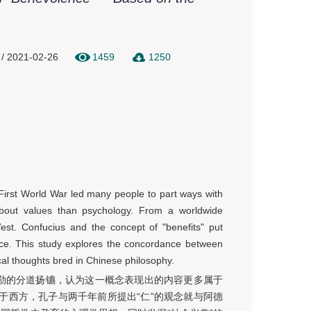
 / 2021-02-26
1459
1250
e First World War led many people to part ways with
 about values than psychology. From a worldwide
West. Confucius and the concept of "benefits" put
nce. This study explores the concordance between
cal thoughts bred in Chinese philosophy.
德勒的分道扬镳，认为这一概念表现出的内容更多属于
于西方，孔子与两千年前所提出“仁”的观念就与阿德