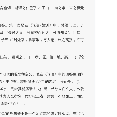
其言也讱，斯谓之仁已乎？”子曰：“为之难，言之得无
回答。第一次是在《论语·颜渊》中，樊迟问仁。子
子曰：“务民之义，敬鬼神而远之，可谓知矣”。问仁，
。子曰：“居处恭，执事敬，与人忠。虽之夷狄，不可
仁矣”。请问之，曰：“恭、宽、信、敏、惠。”（《论
一个明确的观念和定义。他在《论语》中的回答更倾向
语》中也有比较明确谈论“仁”的内容，分别是：（1）
也圣乎！尧舜其犹病诸！夫仁者，己欲立而立人，己欲
“其为人也孝悌，而好犯上者，鲜矣；不好犯上，而好
论语·学而》）。
“仁”的思想并不是一个定义式的确定性观点。在《论