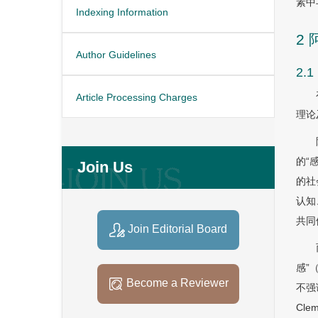
素中
Indexing Information
2
Author Guidelines
2.
Article Processing Charges
理论
的“
Join Us
的社
认知
共同
Join Editorial Board
感”
Become a Reviewer
不强
Cl