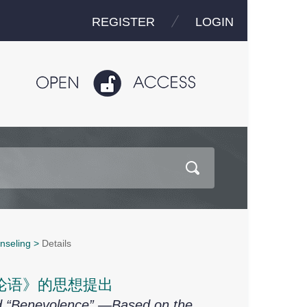
REGISTER
LOGIN
nseling
>
Details
《论语》的思想提出
and “Benevolence” —Based on the