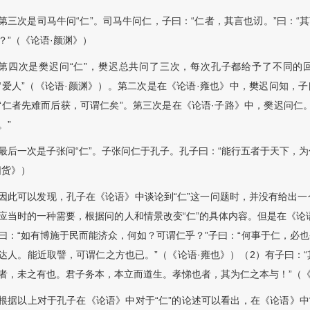
第三次是司马牛问“仁”。司马牛问仁，子曰：“仁者，其言也讱。”曰：“
？”（《论语·颜渊》）
第四次是樊迟问“仁”，樊迟总共问了三次，每次孔子都给予了不同的
“爱人”（《论语·颜渊》）。第二次是在《论语·雍也》中，樊迟问知，
“仁者先难而后获，可谓仁矣”。第三次是在《论语·子路》中，樊迟问仁
。”
最后一次是子张问“仁”。子张问仁于孔子。孔子曰：“能行五者于天下，为
阳货》）
因此可以发现，孔子在《论语》中谈论到“仁”这一问题时，并没有给出
应当时的一种需要，根据问的人和情景改变“仁”的具体内容。但是在《论
曰：“如有博施于民而能济众，何如？可谓仁乎？”子曰：“何事于仁，必
达人。能近取譬，可谓仁之方也已。”（《论语·雍也》）（2）有子曰：
者，未之有也。君子务本，本立而道生。孝悌也者，其为仁之本与！”（《
根据以上对于孔子在《论语》中对于“仁”的论述可以看出，在《论语》中