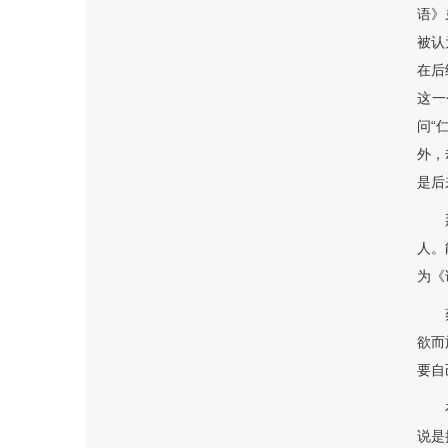
语》
被认
在后
这一
问“
外，
是后
人。
为《
欲而
要自
说是