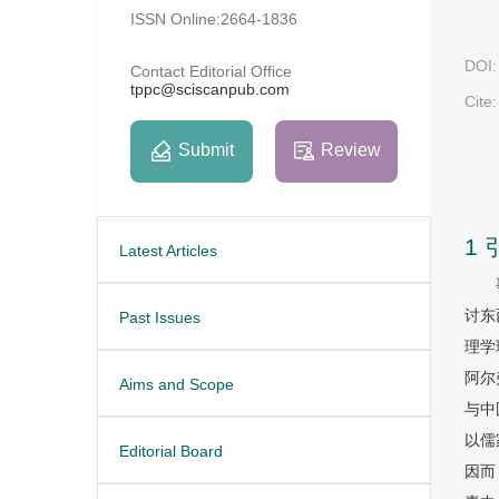
ISSN Online:2664-1836
DOI:
Contact Editorial Office
tppc@sciscanpub.com
Cite:
Submit
Review
1 
Latest Articles
讨东
Past Issues
理学
阿尔
Aims and Scope
与中
以儒
Editorial Board
因而