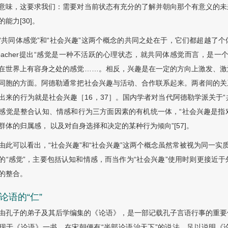
意味，这要求我们：需要对当前状态有充分的了解并朝向那个有意义的未
的能力[30]。
“共同体感觉”和“社会兴趣”这两个概念的共同之处在于，它们都超越了
sbacher提出“感觉是一种不活跃的心理状态，就共同体感觉而言，
在世界上有容身之处的感觉……。相反，兴趣是在一定的方向上激发、激
同胞的方面。阿德勒通常把社会兴趣与活动、合作联系起来。两者间的关
出来的行为就是社会兴趣［16，37］。国内学者对当代阿德勒学派关于“
感觉是整合认知、情感和行为三方面因素的有机统一体，“社会兴趣是指
群体的归属感， 以及对自身选择和决定的某种行为倾向”[57]。
由此可以看出，“社会兴趣”和“社会兴趣”这两个概念虽然常被视为同一实
的“感觉”，主要包括认知和情感，而当作为“社会兴趣”使用时则更接近
的整合。
2 论语的“仁”
由孔子的弟子及其后学编集的《论语》，是一部记载孔子言语行事的重要
现于《论语》一书。在宋朝便有“半部论语治天下”的说法，足以说明《