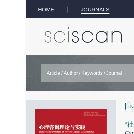
HOME
JOURNALS
Hu
“
Exp