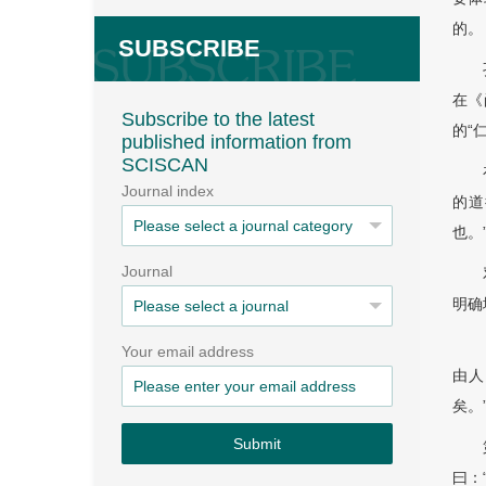
的。
SUBSCRIBE
在《
Subscribe to the latest
的“
published information from
SCISCAN
Journal index
的道
也。”
Journal
明确
Your email address
由人
矣。
Submit
曰：