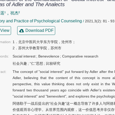
as of Adler and The Analects
,
遥¹
祝杰²
ry and Practice of Psychological Counseling
/
2021,3(2): 81 - 93
View
Download PDF
rmation:
1．北京中医药大学东方学院，沧州市；

2．苏州大学教育学院，苏州市
ords:
Social interest
;
Benevolence
;
Comparative research
社会兴趣
;
“仁”思想
;
比较研究
ract:
The concept of "social interest" put forward by Adler after th
Adler, believing that the content of this concept is more
perspective, this value thinking does not only exist in the 
forward two thousand years ago coincide with Adler's existe
"social interest" and "benevolent", and explores the psychologi
阿德勒于一战后提出的“社会兴趣”这一概念导致了许多人与阿
价值观而非心理学。从世界范围内观察，这一价值思考并非仅存