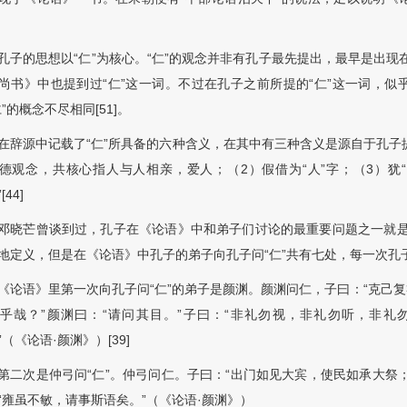
孔子的思想以“仁”为核心。“仁”的观念并非有孔子最先提出，最早是出现在
尚书》中也提到过“仁”这一词。不过在孔子之前所提的“仁”这一词，
仁”的概念不尽相同[51]。
在辞源中记载了“仁”所具备的六种含义，在其中有三种含义是源自于孔子
德观念，共核心指人与人相亲，爱人；（2）假借为“人”字；（3）犹
[44]
邓晓芒曾谈到过，孔子在《论语》中和弟子们讨论的最重要问题之一就是“
地定义，但是在《论语》中孔子的弟子向孔子问“仁”共有七处，每一次孔子
《论语》里第一次向孔子问“仁”的弟子是颜渊。颜渊问仁，子曰：“克己
乎哉？”颜渊曰：“请问其目。”子曰：“非礼勿视，非礼勿听，非礼
”（《论语·颜渊》）[39]
第二次是仲弓问“仁”。仲弓问仁。子曰：“出门如见大宾，使民如承大祭
“雍虽不敏，请事斯语矣。”（《论语·颜渊》）