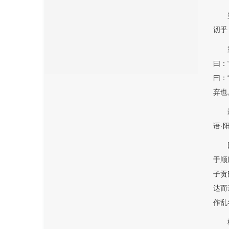
讱乎
曰：
曰：
弃也
语·
于顺
子贡
达而
作乱