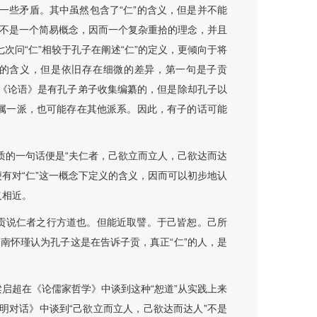
一些矛盾。其中虽然包含了“仁”的含义，但是并不能
”并不是一个简易概念，因而一个复杂重拾的理念，并且
次问“仁”相较于孔子在阐述“仁”的定义，更倾向于将
”的含义，但是依旧存在细微的差异，第一句是子贡
，《论语》是有孔子弟子收集编纂的，但是除却孔子以
只属一派，也可能存在其他派系。因此，有子的话可能
质的一句话便是“夫仁者，己欲立而立人，己欲达而达
便有对“仁”这一概念下定义的含义，因而可以初步地认
义相近。
贡说仁者之行方道也。但能近取譬。于己皆恕。己所
，南怀瑾认为孔子这是在告诉子贡，真正“仁”的人，是
梁启超在《论儒家哲学》中谈到这种“恕道”从实践上来
文明对话》中谈到“己欲立而立人，己欲达而达人”不是