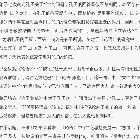
弟子七次询问孔子关于“仁”的问题，孔子的回答看似不禁相同，甚至存在
为是“仁”的定义。在孔子的教育观念中，“因材施教”是重要的观点，“仁
续的两千年甚至时至今日，“仁”的理念都依旧发挥着重要的作用。因此，七
个理念教授给自己的弟子。而后两次问“仁”，虽然其语法上在表达“仁
仁”之后孔子的回应，而第二句则是有子所说。在对于《论语》的研究中
却出现了“曾子曰”以及“有子曰”。可见，在孔子之后，其儒家思想并非
来有子为代表的儒家学派对“仁”的解读。
那么纵观《论语》中所谈“仁”这一思想，由孔子自己谈到并且具有概念性
能近取譬，可谓仁之方也已”（《论语·雍也》）。这一句话中，“夫仁者”
论语》中“仁”的思想核心与“己欲立而立人，己欲达而达人”这一句话的含
蔡元培在《诸子集成》中对于孔子这一句话做出了注释，“孔曰：更为子
施之于人。”[39]南怀瑾在《论语别裁》中同样谈论到了孔子的这一句话
己站起来，但是要顾虑到别人的利益，使别人也站起来[49]。
在梁启超、杜维明等学者看来，《论语》中“仁”之思想更是一种“恕道”，
推己及人；从智识的方面来说是以心度物[46]。杜维明在《儒家传统与