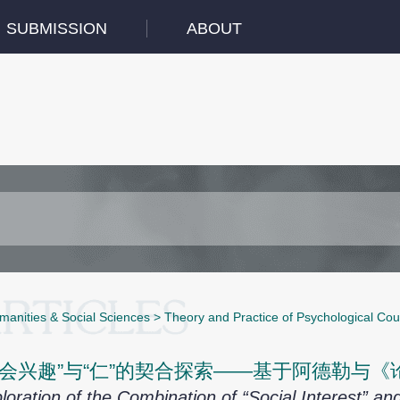
SUBMISSION
ABOUT
manities & Social Sciences
>
Theory and Practice of Psychological Cou
社会兴趣”与“仁”的契合探索——基于阿德勒与
loration of the Combination of “Social Interest” 