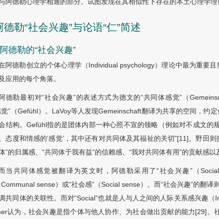
与阿德勒心理学相通的部分。试图发现在其相似性下存在的本土心理学理
 阿德勒“社会兴趣”与论语“仁”简述
1 阿德勒的“社会兴趣”
在阿德勒创立的个体心理学（Individual psychology）理论中
及应用的每个角落。
阿德勒最初对“社会兴趣”的表述方式为德文的“共同体感觉”（Gemeinschafts
感觉”（Gefühl）。LaVoy等人发现Gemeinschaft翻译为共享的
会结构。Gefühl指的是团体内部一种心照不宣的领略（例如对不成文的规定和
、态度和情感的‘感觉’，其中还有对共同体及其福祉的关切”[11]。野田
体”的归属感、“共同体于我有益”的信赖感、“我对共同体有用”的贡献感以及
而当共同体感觉被翻译为英文时，阿德勒采用了“社会兴趣”（Social 
（Communal sense）或“社会感“（Social sense）。而“社会兴
调共同体的关联性。而对“Social”也就是人与人之间的人际关系感兴趣（Inter
emer认为，社会兴趣是指个体与他人协作、为社会做出贡献的能力[29]。社会兴