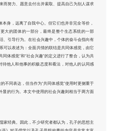
来而努力、愿意去付出并索取、提高自己为别人谋求
个体本身，远离了自我中心。但它们也并非完全等价，
是一个更大的团体的一部分，最终是整个生态系统的一部
活、引导行为。在社会兴趣中，个体的奋斗会指向有
系可以表述为：全面共情的联结是共同体感觉，由它
共同体感觉”和“社会兴趣”的定义进行了整合，认为共
对待他人和他事的积极态度和看法，对他人的认同感
质的不同表达，但当作为“共同体感觉”使用时更侧重于
于外显的行为。本文中使用的社会兴趣则相当于两方面
儒家经典。因此，不少研究者都认为，孔子的思想主
论语》对于儒学以及孔子思想的囊括内容是非常丰富