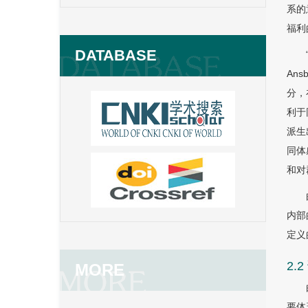
系的
福利
DATABASE
An
分，
利于
派生
同体
和对
内部
定义
2.
MORE
要体