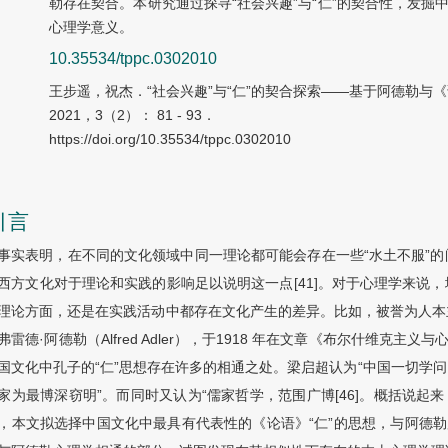
勒存在契合。本研究通过探寻“社会兴趣”与“仁”的契合性，发掘
心理学意义。
10.35534/tppc.0302010
王步遥，祝杰．“社会兴趣”与“仁”的契合探索——基于阿德勒与
2021，3（2）： 81 - 93．
https://doi.org/10.35534/tppc.0302010
引言
事实表明，在不同的文化领域中同一理论都可能会存在一些“水土不服”
西方文化对于理论和实践的影响足以说明这一点[41]。对于心理学来说
理论方面，还是在实践活动中都存在文化产生的差异。比如，被誉为人本
弗雷德·阿德勒（Alfred Adler），于1918 年在文章《布尔什维克
国文化中孔子的“仁”思想存在许多的相通之处。梁启超认为“中国一切学
家为最博深窃明”。而同时又认为“儒家哲学，范围广博[46]。概括说起来
，本文拟选择中国文化中最具有代表性的《论语》“仁”的思想，与阿德勒