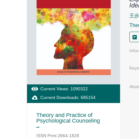
Ide
王步
Theo
Info
Keyw
Abst
Current Views: 1090322
Current Downloads: 685154
Theory and Practice of
Psychological Counseling
ISSN Print:2664-1828