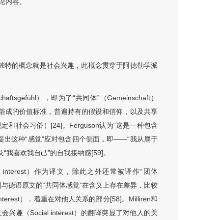
论内容。
最为重要且独特的概念就是社会兴趣，此概念贯穿于阿德勒学派
gefühl），即为了“共同体”（Gemeinschaft）
空间，约定俗成的价值标准，普遍持有的假设和信仰，以及共享
社会习俗）[24]。Ferguson认为“这是一种包含
则提出这种“感觉”应对包含四个侧面，即——“我从属于
“我喜欢我自己”的自我接纳感[59]。
interest）作为译文，除此之外还常被译作“团体
趣”的翻译则与德语原文的“共同体感觉”在含义上存在差异，比较
est），着重在对他人关系的部分[58]。Milliren和
趣（Social interest）的翻译突显了对他人的关