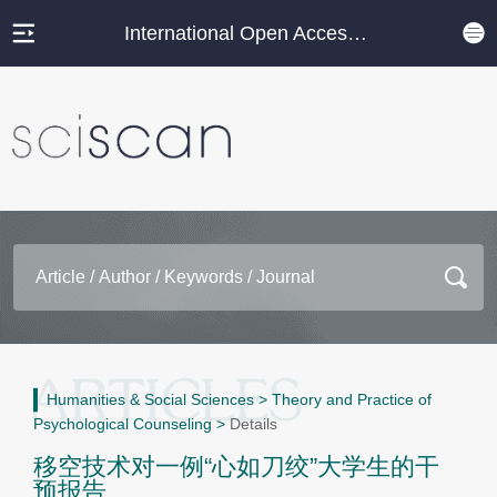
International Open Access Journal Platform
Humanities & Social Sciences
>
Theory and Practice of
Psychological Counseling
>
Details
移空技术对一例“心如刀绞”大学生的干
预报告