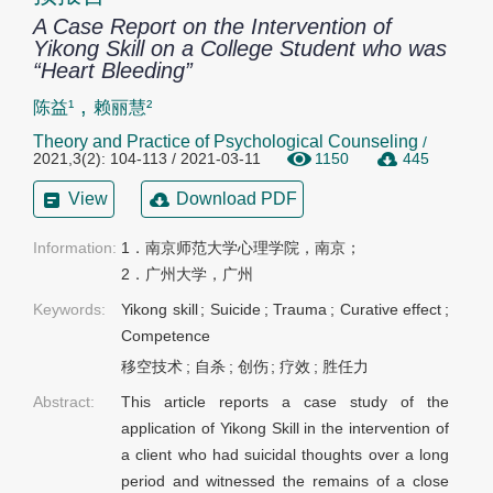
A Case Report on the Intervention of
Yikong Skill on a College Student who was
“Heart Bleeding”
,
陈益¹
赖丽慧²
Theory and Practice of Psychological Counseling
/
2021,3(2): 104-113 / 2021-03-11
1150
445
View
Download PDF
Information:
1．南京师范大学心理学院，南京；

2．广州大学，广州
Keywords:
Yikong skill
;
Suicide
;
Trauma
;
Curative effect
;
Competence
移空技术
;
自杀
;
创伤
;
疗效
;
胜任力
Abstract:
This article reports a case study of the
application of Yikong Skill in the intervention of
a client who had suicidal thoughts over a long
period and witnessed the remains of a close