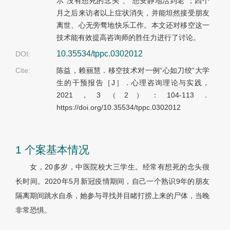
示“没有想死的念头”、“想安静地活到老”；四个
月之后来访者以上症状消失，并能坦然接受朋友
离世、心无旁骛地快乐工作。本文还对移空这一
技术能有效提高咨询师的胜任力进行了讨论。
10.35534/tppc.0302012
DOI:
Cite:
陈益，赖丽慧．移空技术对一例“心如刀绞”大学
生的干预报告［J］．心理咨询理论与实践，
2021，3（2）：104-113．
https://doi.org/10.35534/tppc.0302012
1 个案基本情况
女，20多岁，中医院校大三学生。经常有想死的念头很
长时间。2020年5月新冠疫情期间，自己一个熟识9年的朋友
隔离期间跳水自杀，她参与寻找并目睹打捞上来的尸体，当晚
非常恐惧。