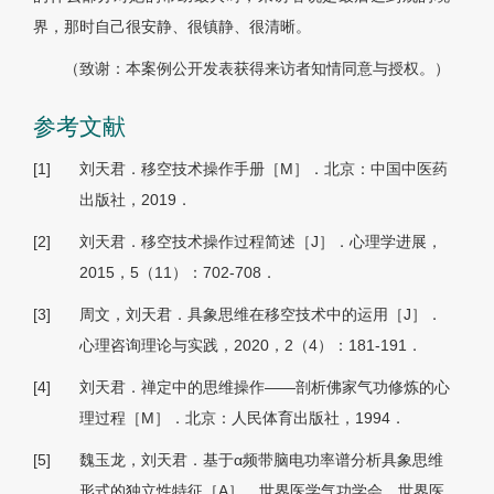
界，那时自己很安静、很镇静、很清晰。
（致谢：本案例公开发表获得来访者知情同意与授权。）
参考文献
[1]
刘天君．移空技术操作手册［M］．北京：中国中医药
出版社，2019．
[2]
刘天君．移空技术操作过程简述［J］．心理学进展，
2015，5（11）：702-708．
[3]
周文，刘天君．具象思维在移空技术中的运用［J］．
心理咨询理论与实践，2020，2（4）：181-191．
[4]
刘天君．禅定中的思维操作——剖析佛家气功修炼的心
理过程［M］．北京：人民体育出版社，1994．
[5]
魏玉龙，刘天君．基于α频带脑电功率谱分析具象思维
形式的独立性特征［A］．世界医学气功学会．世界医