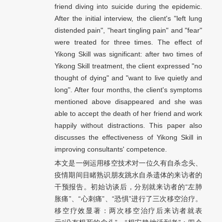
friend diving into suicide during the epidemic.
After the initial interview, the client's "left lung
distended pain", "heart tingling pain" and "fear"
were treated for three times. The effect of
Yikong Skill was significant: after two times of
Yikong Skill treatment, the client expressed "no
thought of dying" and "want to live quietly and
long". After four months, the client's symptoms
mentioned above disappeared and she was
able to accept the death of her friend and work
happily without distractions. This paper also
discusses the effectiveness of Yikong Skill in
improving consultants' competence.
本文是一例运用移空技术对一位久有自杀念头、
疫情期间目睹熟识朋友跳水自杀遗体的来访者的
干预报告。初始访谈后，分别就来访者的“左肺
胀痛”、“心刺痛”、“恐惧”进行了三次移空治疗。
移空疗效显著：两次移空治疗后来访者就表