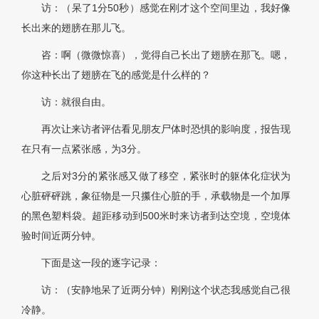
访：（呆了1分50秒）感觉在刚才这个空间里边，我好像
长出来的翅膀在那儿飞。
咨：啊（微微惊喜），觉得自己长出了翅膀在那飞。嗯，
你这种长出了翅膀在飞的感觉是什么样的？
访：就很自由。
再次让来访者评估看见朋友尸体时恐惧的影响度，报告现
在只有一点紧张感，为3分。
之后对3分的紧张感又做了移空，紧张时的躯体化症状为
心脏砰砰跳，象征物是一只攥住心脏的手，承载物是一个加厚
的黑色塑料袋。超距移动到500米时来访者到达空境，空境体
验时间近两分钟。
下面是这一段的逐字记录：
访：（安静地呆了近两分钟）刚刚这个状态我感觉自己很
冷静。