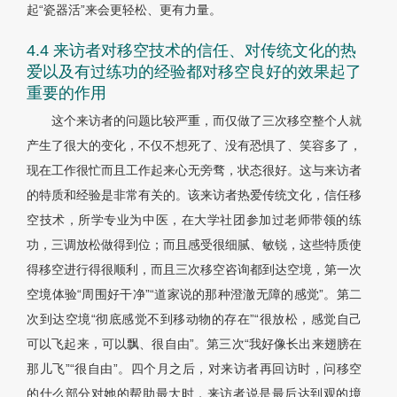
起“瓷器活”来会更轻松、更有力量。
4.4 来访者对移空技术的信任、对传统文化的热
爱以及有过练功的经验都对移空良好的效果起了
重要的作用
这个来访者的问题比较严重，而仅做了三次移空整个人就
产生了很大的变化，不仅不想死了、没有恐惧了、笑容多了，
现在工作很忙而且工作起来心无旁骛，状态很好。这与来访者
的特质和经验是非常有关的。该来访者热爱传统文化，信任移
空技术，所学专业为中医，在大学社团参加过老师带领的练
功，三调放松做得到位；而且感受很细腻、敏锐，这些特质使
得移空进行得很顺利，而且三次移空咨询都到达空境，第一次
空境体验“周围好干净”“道家说的那种澄澈无障的感觉”。第二
次到达空境“彻底感觉不到移动物的存在”“很放松，感觉自己
可以飞起来，可以飘、很自由”。第三次“我好像长出来翅膀在
那儿飞”“很自由”。四个月之后，对来访者再回访时，问移空
的什么部分对她的帮助最大时，来访者说是最后达到观的境