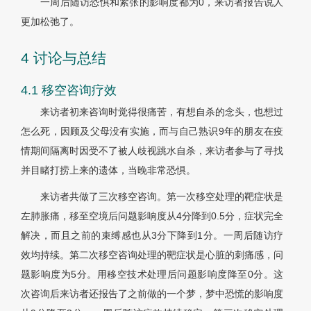
一周后随访恐惧和紧张的影响度都为0，来访者报告说人
更加松弛了。
4 讨论与总结
4.1 移空咨询疗效
来访者初来咨询时觉得很痛苦，有想自杀的念头，也想过
怎么死，因顾及父母没有实施，而与自己熟识9年的朋友在疫
情期间隔离时因受不了被人歧视跳水自杀，来访者参与了寻找
并目睹打捞上来的遗体，当晚非常恐惧。
来访者共做了三次移空咨询。第一次移空处理的靶症状是
左肺胀痛，移至空境后问题影响度从4分降到0.5分，症状完全
解决，而且之前的束缚感也从3分下降到1分。一周后随访疗
效均持续。第二次移空咨询处理的靶症状是心脏的刺痛感，问
题影响度为5分。用移空技术处理后问题影响度降至0分。这
次咨询后来访者还报告了之前做的一个梦，梦中恐慌的影响度