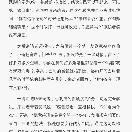
题影响度为0分，并感觉“很放松，感觉自己可以飞起来，可以
飘、很自由”。咨询师请来访者记住这个感觉并且不失时机地
问：“你有这个感觉的时候还想死吗？”来访者说不想。咨询师
继续确定：“这个时候打一针就可以死，你愿意吗？”来访者笑
说不愿意。
之后来访者还报告，之前做过一个梦：梦到家被小偷偷
了，小偷把窗户，门全都打破，但只带走了一些财物，留下了
好多好多的蛋糕。小偷在房间好多角落里都贴着一个写着“我
有新冠病毒”的字条，当时的感觉就很恐慌。咨询师问当时看
见字条时恐慌的影响度有几分，来访者回答，当时有9分，现
在只有3分。
一周后随访来访者，心刺痛的影响度为0分，问题完全解
决。来访者带着笑意说：“感觉最近一直很愉快，不知道为什
么” 。还说：“我觉得现在是完全的一个好转，彻底没有想要结
束自己生命的想法，就是想要安静的活到老。通过这两次移
空，感觉这些所谓的什么痛苦的感觉呀，都是一种可以被拿走