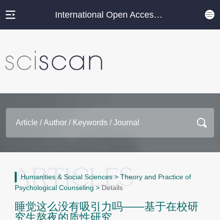
International Open Access Journal Platform
Humanities & Social Sciences
>
Theory and Practice of
Psychological Counseling
>
Details
睡觉这么没有吸引力吗——基于在校研
究生熬夜的质性研究