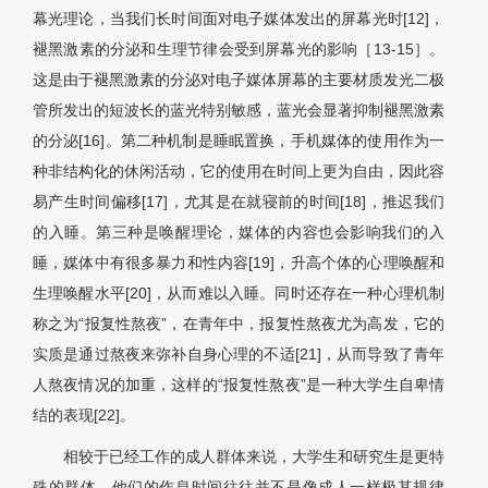
幕光理论，当我们长时间面对电子媒体发出的屏幕光时[12]，
褪黑激素的分泌和生理节律会受到屏幕光的影响［13-15］。
这是由于褪黑激素的分泌对电子媒体屏幕的主要材质发光二极
管所发出的短波长的蓝光特别敏感，蓝光会显著抑制褪黑激素
的分泌[16]。第二种机制是睡眠置换，手机媒体的使用作为一
种非结构化的休闲活动，它的使用在时间上更为自由，因此容
易产生时间偏移[17]，尤其是在就寝前的时间[18]，推迟我们
的入睡。第三种是唤醒理论，媒体的内容也会影响我们的入
睡，媒体中有很多暴力和性内容[19]，升高个体的心理唤醒和
生理唤醒水平[20]，从而难以入睡。同时还存在一种心理机制
称之为“报复性熬夜”，在青年中，报复性熬夜尤为高发，它的
实质是通过熬夜来弥补自身心理的不适[21]，从而导致了青年
人熬夜情况的加重，这样的“报复性熬夜”是一种大学生自卑情
结的表现[22]。
相较于已经工作的成人群体来说，大学生和研究生是更特
殊的群体，他们的作息时间往往并不是像成人一样极其规律