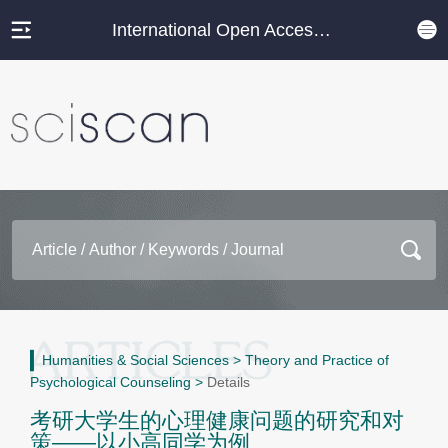
International Open Access Journal Platform
Humanities & Social Sciences
>
Theory and Practice of
Psychological Counseling
>
Details
考研大学生的心理健康问题的研究和对
策——以小高同学为例