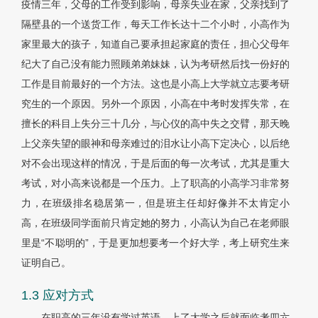
疫情三年，父母的工作受到影响，母亲失业在家，父亲找到了
隔壁县的一个送货工作，每天工作长达十二个小时，小高作为
家里最大的孩子，知道自己要承担起家庭的责任，担心父母年
纪大了自己没有能力照顾弟弟妹妹，认为考研然后找一份好的
工作是目前最好的一个方法。这也是小高上大学就立志要考研
究生的一个原因。另外一个原因，小高在中考时发挥失常，在
擅长的科目上失分三十几分，与心仪的高中失之交臂，那天晚
上父亲失望的眼神和母亲难过的泪水让小高下定决心，以后绝
对不会出现这样的情况，于是后面的每一次考试，尤其是重大
考试，对小高来说都是一个压力。上了职高的小高学习非常努
力，在班级排名稳居第一，但是班主任却好像并不太肯定小
高，在班级同学面前只肯定她的努力，小高认为自己在老师眼
里是“不聪明的”，于是更加想要考一个好大学，考上研究生来
证明自己。
1.3 应对方式
在职高的三年没有学过英语，上了大学之后就面临考四六