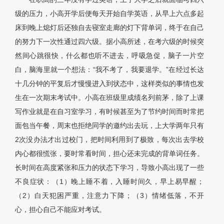
级的压力，小高开学后便每天开始自学英语，从早上六点多起
床到晚上熄灯后还独自去寝室走廊的灯下背单词，终于在自己
的努力下一次性通过四六级。据小高所述，在考六级的时候突
然间心跳很快，什么都也听不进去，呼吸急促，脑子一片空
白，脑海里就一个想法：“我不考了，我要退学。”在经过长达
十几分钟的平复后才慢慢进入到状态中，这样类似的事情也发
生在一次期末考试中。小高在班级里成绩名列前茅，除了上课
写作业就是在自习室学习，有时候甚至为了节约时间而时常把
面包当午餐，周末也拒绝同学的邀约出去玩，上大学两年只有
2次没办法才出过校门，把时间利用到了极致，每次出去学校
内心都很慌张，要时常看时间，担心还未完成的背单词任务。
长时间在高度紧张和压力的状态下学习，导致小高出现了一些
不良症状：（1）晚上睡不着，入睡时间久，早上易早醒；
（2）白天犯困严重，注意力下降；（3）情绪低落，不开
心，担心自己不能应对考试。