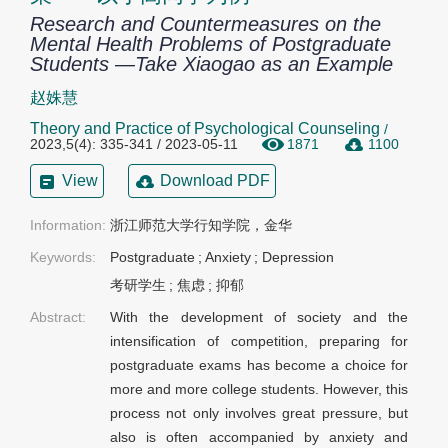
Research and Countermeasures on the
Mental Health Problems of Postgraduate
Students —Take Xiaogao as an Example
赵姝慧
Theory and Practice of Psychological Counseling
/
2023,5(4): 335-341 / 2023-05-11
1871
1100
View
Download PDF
Information:
浙江师范大学行知学院，金华
Keywords:
Postgraduate
;
Anxiety
;
Depression
考研学生
;
焦虑
;
抑郁
Abstract:
With the development of society and the
intensification of competition, preparing for
postgraduate exams has become a choice for
more and more college students. However, this
process not only involves great pressure, but
also is often accompanied by anxiety and