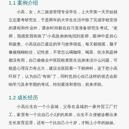
1.1 案例介绍
小高，女，大二旅游管理专业学生，上大学第一天开始就
立志要考研究生，于是两年的大学生生活中除了完成学校安排
的课程和作业外，课余时间都在自习室准备研究生考试。“老
师，我感觉我有病了”小高急匆匆地找到老师，眼神中是担心
和疲惫。小高说自己最近的学习效率很低，每天都很困，脑子
像被糨糊粘住，记性差，不管怎么喝咖啡、喝茶、吹冷风提神
都没有用，自己偷偷去中医院检查医生说身体没什么问题，可
能是心理压力有点大，建议去医院看一下精神科，这下把小高
吓坏了，认为自己“有病”了，同时也担心自己这样的状态会影
响学习及本学期的考试，特别紧张和害怕，前来求助。
1.2 成长经历
小高出生在一个小县城，父母在县城的一家外贸工厂打
工，家里有一个比自己小2岁的弟弟，出生不久便被诊断出来
生长发育迟滞，还有一个比自己小十岁，才刚上小学的妹妹。