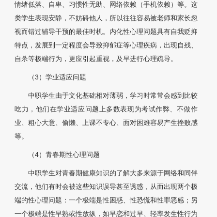
情绪低落、自卑、习惯性无助、网络依赖（手机依赖）等。这
类学生表现安静，不妨碍他人，所以往往容易被老师和家长忽
视而错过辅导干预的最佳时机。内化性心理问题具有自我贬抑
特点，发展到一定程度会导致抑郁症等心理疾病，出现自残、
自杀等极端行为，更应引起重视，及早进行心理疏导。
（3）学业适应问题
中职学生由于文化基础相对薄弱，学习时常常会感到比较
吃力，他们在学业适应问题上多数表现为考试作弊、不做作
业、粗心大意、偷懒、上课不专心、面对困难容易产生挫败感
等。
（4）青春期性心理问题
中职学生对青春期健康知识的了解大多来源于网络和同伴
交流，他们有时会被这些知识误导甚至诱惑，从而出现两个极
端的性心理问题：一个极端是性困惑、性恐慌和性罪恶感；另
一个极端是性早熟或性放纵，如早恋和过早、轻率发生性行为