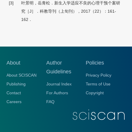
[3]
叶景明，岳青松．新生入学适应不良的心理干预个案研
究［J］．科教导刊（上旬刊），2017（22）：161-
162．
About
Author
Policies
Guidelines
About SCISCAN
Privacy Policy
Publishing
Journal Index
Terms of Use
Contact
For Authors
Copyright
Careers
FAQ