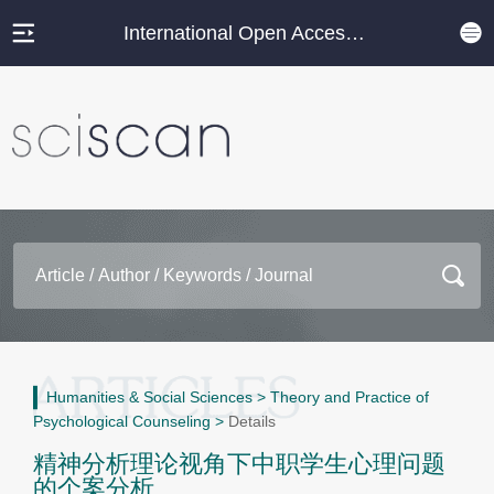
International Open Access Journal Platform
Humanities & Social Sciences
>
Theory and Practice of
Psychological Counseling
>
Details
精神分析理论视角下中职学生心理问题
的个案分析