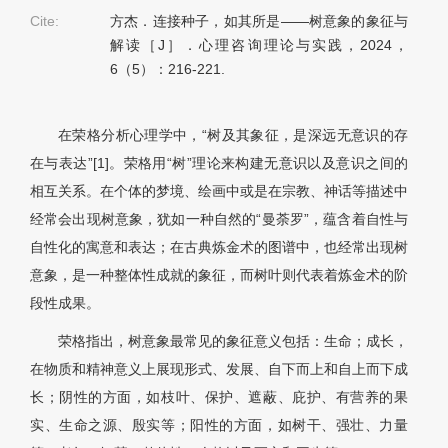
Cite:
方杰．连接种子，如其所是——树意象的象征与
解读［J］．心理咨询理论与实践，2024，
6（5）：216-221.
在荣格分析心理学中，“树及其象征，是深远无意识的存
在与表达”[1]。荣格用“树”理论来构建无意识以及意识之间的
相互关系。在个体的梦境、绘画中或是在宗教、神话等描述中
经常会出现树意象，犹如一种自然的“曼荼罗”，蕴含着自性与
自性化的寓意和表达；在古典炼金术的图谱中，也经常出现树
意象，是一种整体性成就的象征，而树叶则代表着炼金术的阶
段性成果。
荣格指出，树意象最常见的象征意义包括：生命；成长，
在物质和精神意义上展现形式、发展、自下而上和自上而下成
长；阴性的方面，如枝叶、保护、遮蔽、庇护、有营养的果
实、生命之源、殷实等；阳性的方面，如树干、强壮、力量