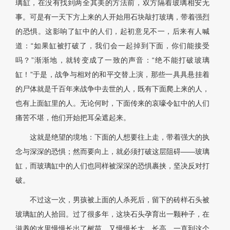
璃缸，在没有找到两全其美的方法前，双方隔着玻璃相安无
事。可是有一天下方上来的人开始用石块敲打玻璃，带着强烈
的恐惧。这影响了缸中的人们，起初意见不一，后来有人喊
道：“如果缸被打破了，我们会一起掉到下面，你们能接受
吗？”渐渐地，就转变成了一致的声音：“绝不能打破玻璃
缸！”于是，战争与相对的和平交替上演，那些一具具悬挂着
的尸体就是千百年来战争中去世的人，既有下面爬上来的人，
也有上面缸里的人。无论何时，下面传来的哀嚎令缸中的人们
痛苦不堪，他们开始把耳朵遮起来。
这就是绝望的境地：下面的人想要往上走，带着强大的执
念与深深的恐惧；然而要向上，就必须打破这层阻碍——玻璃
缸，而玻璃缸中的人们也同样被深深的恐惧裹挟，坚决反对打
破。
不过这一次，男孩被上面的人杀死后，留下的砖样石头被
玻璃缸的人拾回。过了很多年，这块石头孕育出一颗种子，在
滋养的水里慢慢长出了树苗，又慢慢长大，长高，一直到这个