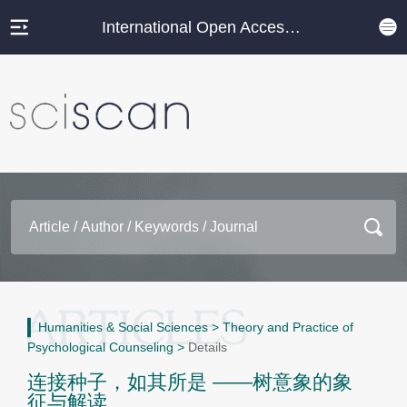
International Open Access Journal Platform
Humanities & Social Sciences
>
Theory and Practice of
Psychological Counseling
>
Details
连接种子，如其所是 ——树意象的象
征与解读