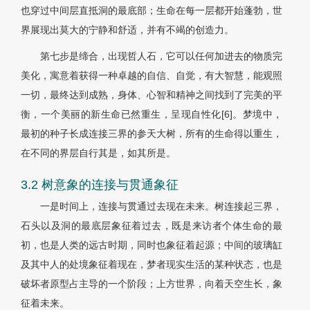
也穿过中间层直抵洞的最底部；生命在每一层都开始蓬勃，世
界展现出莫大的宁静和舒适，并有不竭的创造力。
第七步是缔合，出现哲人石，它可以任何加进去的物质完
美化，寓意着获得一种卓越的自信、自觉，有大智慧，能观照
一切，最终达到成熟，身体、心智和精神之间找到了完美的平
衡，一个美丽的新生命已然重生，呈现自性化[6]。梦境中，
最初的种子长成连接三界的参天大树，所有的生命得以重生，
在不同的界层自行其是，如其所是。
3.2 树意象的连接与贯通象征
一是时间上，连接与贯通过去现在未来。树连接起三界，
石头以及洞的最底层象征着过去，既是来访者个体生命的最
初，也是人类的远古时期，同时也象征着起源；中间的玻璃缸
及其中人的处境象征着现在，梦者现实生活的某种状态，也是
破坏者原型占主导的一个阶段；上方世界，向着天空生长，象
征着未来。