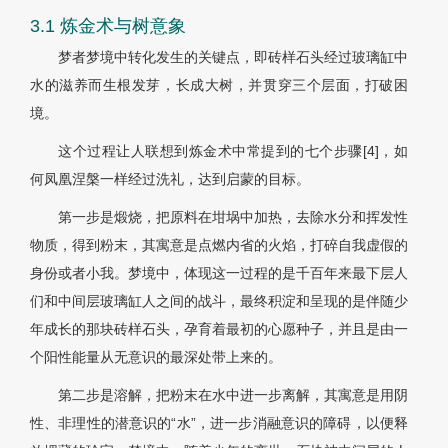
3.1 炼金术与树意象
梦者梦境中转化发生的关键点，即砖样石头经过玻璃缸中
水的滋养而生根发芽，长成大树，并贯穿三个层面，打破困
境。
这个过程让人联想到炼金术中常提到的七个步骤[4]，如
何凤凰涅槃一样经过洗礼，达到启蒙的目标。
第一步是煅烧，把原料在坩埚中加热，去除水分和挥发性
物质，得到粉末，其寓意是点燃内省的火焰，打碎自我虚假的
身份或者小我。梦境中，体现这一过程的是千百年来最下层人
们和中间层玻璃缸人之间的战斗，最终积淀和呈现的是伴随少
年成长的那块砖样石头，孕育着最初的心愿种子，并且是由一
个阳性能量从无意识的最深处带上来的。
第二步是溶解，把粉末在水中进一步离解，其寓意是用阴
性、非理性的潜意识的“水”，进一步消融意识的障碍，以便释