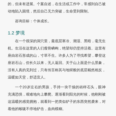
的，但未有进展。个案自述，在生活或工作中，常感到自己被
动地陷入困境，然后自己无力突破，生命受到限制。
咨询目标：个体成长。
1.2 梦境
在一个很深的洞穴里，最底层寒冷、潮湿、黑暗，毫无生
机。生活在这里的人们瘦骨嶙峋，绝望却仍坚持活着。这里有
座由岩石形成的山，寸草不生。许多人为了寻找希望，攀登这
座岩石山，但长久以来，无人返回。关于山上面是什么景象，
没有人真的见到过，只有传言称其与地狱般的底层截然相反，
温暖如天堂，舒适宜人。
一个20岁左右的男孩，手持一块干燥的砖样石头，眼神
充满恐惧，艰难地向上攀爬。逐渐看到阳光的时候，他刚刚被
这温暖的感觉拥抱，就看到一把类似铲子的东西突然袭来，对
着他的喉咙不停地铲击，血肉模糊。