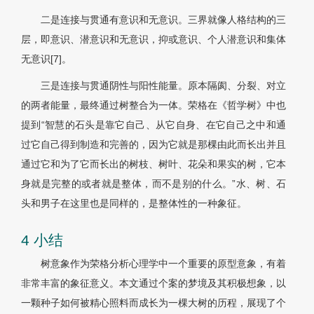
二是连接与贯通有意识和无意识。三界就像人格结构的三
层，即意识、潜意识和无意识，抑或意识、个人潜意识和集体
无意识[7]。
三是连接与贯通阴性与阳性能量。原本隔阂、分裂、对立
的两者能量，最终通过树整合为一体。荣格在《哲学树》中也
提到“智慧的石头是靠它自己、从它自身、在它自己之中和通
过它自己得到制造和完善的，因为它就是那棵由此而长出并且
通过它和为了它而长出的树枝、树叶、花朵和果实的树，它本
身就是完整的或者就是整体，而不是别的什么。”水、树、石
头和男子在这里也是同样的，是整体性的一种象征。
4 小结
树意象作为荣格分析心理学中一个重要的原型意象，有着
非常丰富的象征意义。本文通过个案的梦境及其积极想象，以
一颗种子如何被精心照料而成长为一棵大树的历程，展现了个