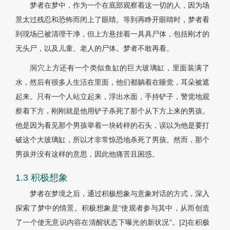
梦者在梦中，作为一个在底部观察着这一切的人，因为场
景太过残忍和恐怖而闭上了眼睛。等到再睁开眼睛时，梦者看
到现场已被清理干净，但上方悬挂着一具具尸体，包括刚才的
无头尸，以及儿童、老人的尸体。梦者不敢再看。
洞穴上方还有一个类似鱼缸的巨大玻璃缸，里面装满了
水，然后有很多人生活在里面，他们都躺着在睡觉，耳朵被遮
起来。只有一个人站立起来，浮出水面，手持铲子，警觉地观
察着下方，刚刚就是他用铲子杀死了那个从下方上来的男孩。
他是因为看见那个男孩举着一块砖样的石头，误以为他是要打
破这个大玻璃缸，所以才非常惊恐地杀死了男孩。然而，那个
男孩并没有这样的意思，因此他痛苦且困惑。
1.3 积极想象
梦者在梦境之后，通过积极想象与意象对话的方式，深入
探索了梦中的情景。积极想象是“使观者参与其中，从而创造
了一个使无意识内容在清醒状态下曝光的新状况”。[2]在积极