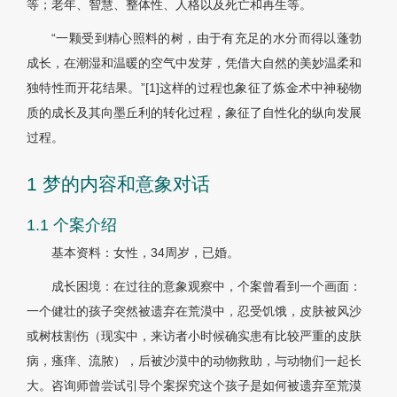
等；老年、智慧、整体性、人格以及死亡和再生等。
“一颗受到精心照料的树，由于有充足的水分而得以蓬勃
成长，在潮湿和温暖的空气中发芽，凭借大自然的美妙温柔和
独特性而开花结果。”[1]这样的过程也象征了炼金术中神秘物
质的成长及其向墨丘利的转化过程，象征了自性化的纵向发展
过程。
1 梦的内容和意象对话
1.1 个案介绍
基本资料：女性，34周岁，已婚。
成长困境：在过往的意象观察中，个案曾看到一个画面：
一个健壮的孩子突然被遗弃在荒漠中，忍受饥饿，皮肤被风沙
或树枝割伤（现实中，来访者小时候确实患有比较严重的皮肤
病，瘙痒、流脓），后被沙漠中的动物救助，与动物们一起长
大。咨询师曾尝试引导个案探究这个孩子是如何被遗弃至荒漠