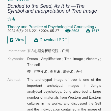
Bonded to the Seed, As It Is —The
Symbol and Interpretation of Tree Image
方杰
Theory and Practice of Psychological Counseling
/
2024,6(5): 216-221 / 2024-05-27
2603
1617
View
Download PDF
Information:
东方心理分析研究院，广州
Keywords:
Dream
;
Ampliffcation
;
Tree image
;
Alchemy
;
The self
梦
;
扩充技术
;
树意象
;
炼金术
;
自性
Abstract:
The archetypal image of tree is one of the
important archetypal images in Jung’s
analytical psychology. Jung absorbed a large
number of materials from Western and Eastern
cultures in his works, and discussed the Self
and the Individuation contained in the image of