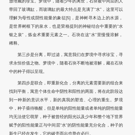
放埋藏的珍宝。梦境中，随着少年的离世，石块被中间层的人
带回了玻璃缸，而玻璃缸的最大特点是充满了“水”，这里可以
理解为母性或阴性能量的象征[5]，是神树寻木边上的水源，
是世界树根下的泉水，也是荣格提到的神秘结合中重要的“水
银之泉”，炼金术重要元素之一。石块在这“水”里慢慢溶解，
稀释。
第三步是分离，即过滤，寓意我们在梦境中寻求珍宝，寻
求永恒价值之物。梦境中，随着石块不断地被溶解，藏在石块
中的种子得以呈现。
第四步是联合，即重新化合，分离的元素需要新的组合来
找到平衡，寓意个体生命中阴性和阳性的两面，将在此阶段达
到一种新的意识水平，新的真我的塑造、心理的重生。梦境
中，种子亟待唤醒，但是单纯的阳性能量或者单纯的阴性能量
均无法使它萌芽，种子被曾经的阳光以及少年和整个地下世界
赋予的阳性能量正与中间层“水”的阴性能量充分化合，种子的
新生已经在发生，它的破壳而出也势在必行。