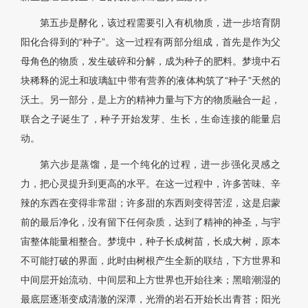
第五步是酵化，该过程需要引入有机物质，进一步培育阴
阳化合得到的“种子”。这一过程有两部分组成，首先是作为父
母角色的物质，发生破碎和分解，成为种子的肥料。梦境中石
块稀释的泥土和玻璃缸中带有营养的液体构筑了“种子”天然的
沃土。另一部分，是上方的精神力量与下方的物质融合一起，
联合之子诞生了，种子开始发芽、生长，生命连接的能量启
动。
第六步是蒸馏，是一个纯化的过程，进一步强化灵感之
力，把心灵提升到更高的水平。在这一过程中，许多苦味、辛
辣的东西在变得非常甜；许多甜的东西则变得苦涩，这是启蒙
前的最后净化，没有留下任何杂质，达到了精神的神圣，与宇
宙整体能量相整合。梦境中，种子长成树苗，长成大树，原本
不可能打破的界面，此时由树根产生全新的联结，下方世界和
中间层开始流动、中间层和上方世界也开始往来；黑暗潮湿的
最底层逐渐变成清澈的深潭，光滑的岩石开始长出青苔；阳光