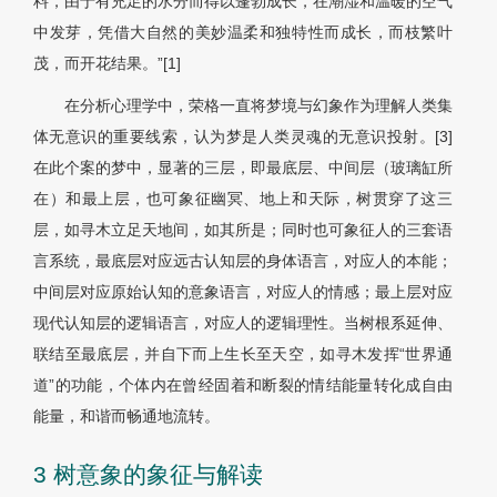
料，由于有充足的水分而得以蓬勃成长，在潮湿和温暖的空气
中发芽，凭借大自然的美妙温柔和独特性而成长，而枝繁叶
茂，而开花结果。”[1]
在分析心理学中，荣格一直将梦境与幻象作为理解人类集
体无意识的重要线索，认为梦是人类灵魂的无意识投射。[3]
在此个案的梦中，显著的三层，即最底层、中间层（玻璃缸所
在）和最上层，也可象征幽冥、地上和天际，树贯穿了这三
层，如寻木立足天地间，如其所是；同时也可象征人的三套语
言系统，最底层对应远古认知层的身体语言，对应人的本能；
中间层对应原始认知的意象语言，对应人的情感；最上层对应
现代认知层的逻辑语言，对应人的逻辑理性。当树根系延伸、
联结至最底层，并自下而上生长至天空，如寻木发挥“世界通
道”的功能，个体内在曾经固着和断裂的情结能量转化成自由
能量，和谐而畅通地流转。
3 树意象的象征与解读