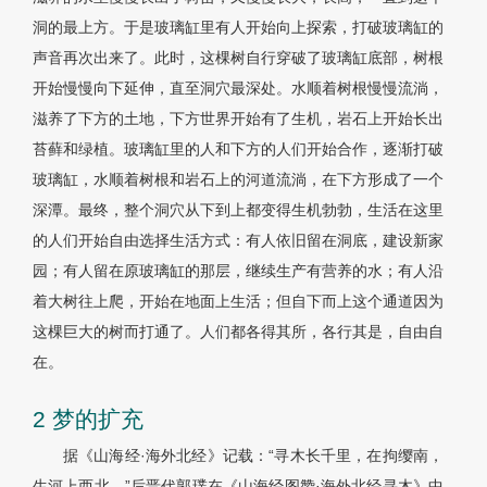
洞的最上方。于是玻璃缸里有人开始向上探索，打破玻璃缸的
声音再次出来了。此时，这棵树自行穿破了玻璃缸底部，树根
开始慢慢向下延伸，直至洞穴最深处。水顺着树根慢慢流淌，
滋养了下方的土地，下方世界开始有了生机，岩石上开始长出
苔藓和绿植。玻璃缸里的人和下方的人们开始合作，逐渐打破
玻璃缸，水顺着树根和岩石上的河道流淌，在下方形成了一个
深潭。最终，整个洞穴从下到上都变得生机勃勃，生活在这里
的人们开始自由选择生活方式：有人依旧留在洞底，建设新家
园；有人留在原玻璃缸的那层，继续生产有营养的水；有人沿
着大树往上爬，开始在地面上生活；但自下而上这个通道因为
这棵巨大的树而打通了。人们都各得其所，各行其是，自由自
在。
2 梦的扩充
据《山海经·海外北经》记载：“寻木长千里，在拘缨南，
生河上西北。”后晋代郭璞在《山海经图赞·海外北经寻木》中