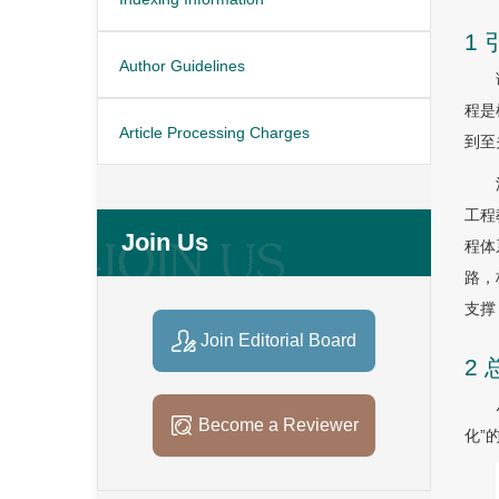
1 
Author Guidelines
程是
Article Processing Charges
到至
工程
Join Us
程体
路，
支撑
Join Editorial Board
2
Become a Reviewer
化”