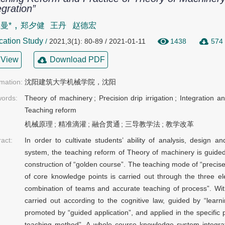
egration”
,
曼*
郑夕健
王丹
赵德宏
cation Study
/
2021,3(1): 80-89 / 2021-01-11
1438
574
View
Download PDF
rmation:
沈阳建筑大学机械学院，沈阳
ords:
Theory of machinery
;
Precision drip irrigation
;
Integration a
Teaching reform
机械原理
;
精准滴灌
;
融合贯通
;
三导教学法
;
教学改革
ract:
In order to cultivate students’ ability of analysis, design
system, the teaching reform of Theory of machinery is guided 
construction of “golden course”. The teaching mode of “precise
of core knowledge points is carried out through the three el
combination of teams and accurate teaching of process”. With
carried out according to the cognitive law, guided by “learn
promoted by “guided application”, and applied in the specific 
teaching method”. A whole course knowledge system integrati