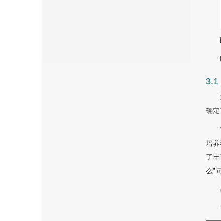
3.
确定
培养
了丰
么”