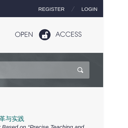
REGISTER
LOGIN
改革与实践
y Based on “Precise Teaching and