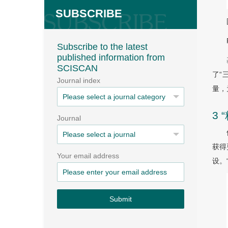
SUBSCRIBE
Subscribe to the latest
published information from
SCISCAN
了“
Journal index
量，
3
Journal
获得
Your email address
设。
Submit