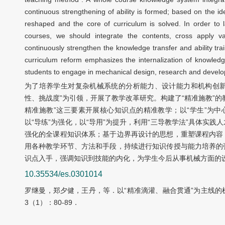
continuous strengthening of ability is formed; based on the id
reshaped and the core of curriculum is solved. In order to la
courses, we should integrate the contents, cross apply 
continuously strengthen the knowledge transfer and ability tra
curriculum reform emphasizes the internalization of knowledge
students to engage in mechanical design, research and develop
为了培养学生对复杂机械系统的分析能力、设计能力和机构创新
性、挑战度”为引领，开展了教学改革研究。构建了“精准施教”
精准施教”这三要素开展核心知识点的精准教学；以“学生”为中
以“导练”为强化，以“导用”为提升，利用“三导教学法”具体实
强化的全课程知识体系；基于边界再设计的思想，重塑课程内容
用各种教学环节、方法和手段，持续进行知识传授与能力培养的
识点入手，强调知识到技能的内化，为学生今后从事机械方面的
10.35534/es.0301014
罗继曼，郑夕健，王丹，等．以“精准滴灌、融合贯通”为主线的机
3（1）：80-89．