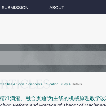
SUBMISSION
ABOUT
manities & Social Sciences
>
Education Study
>
Details
“精准滴灌、融合贯通”为主线的机械原理教学
ching Reform and Practice of Theory of Machiner