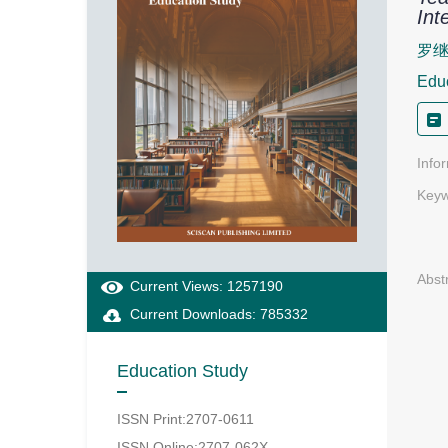
Int
罗继
Edu
Info
Keyw
Abst
Current Views: 1257190
Current Downloads: 785332
Education Study
ISSN Print:2707-0611
ISSN Online:2707-062X