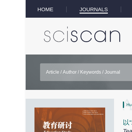
HOME
JOURNALS
Hu
以
Tea