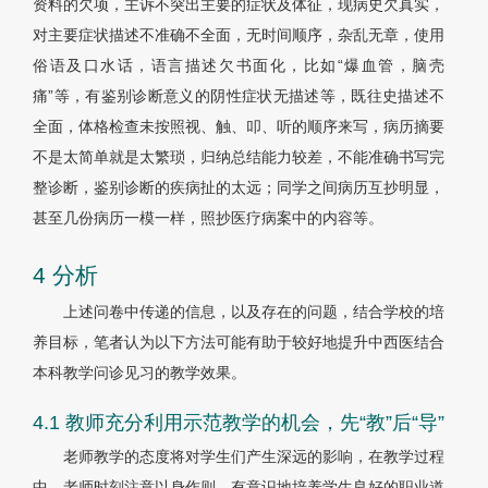
资料的欠项，主诉不突出主要的症状及体征，现病史欠真实，
对主要症状描述不准确不全面，无时间顺序，杂乱无章，使用
俗语及口水话，语言描述欠书面化，比如“爆血管，脑壳
痛”等，有鉴别诊断意义的阴性症状无描述等，既往史描述不
全面，体格检查未按照视、触、叩、听的顺序来写，病历摘要
不是太简单就是太繁琐，归纳总结能力较差，不能准确书写完
整诊断，鉴别诊断的疾病扯的太远；同学之间病历互抄明显，
甚至几份病历一模一样，照抄医疗病案中的内容等。
4 分析
上述问卷中传递的信息，以及存在的问题，结合学校的培
养目标，笔者认为以下方法可能有助于较好地提升中西医结合
本科教学问诊见习的教学效果。
4.1 教师充分利用示范教学的机会，先“教”后“导”
老师教学的态度将对学生们产生深远的影响，在教学过程
中，老师时刻注意以身作则，有意识地培养学生良好的职业道