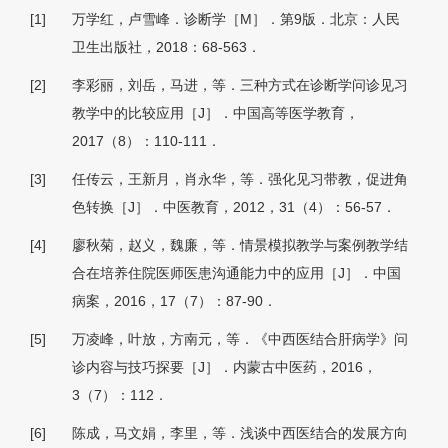
[1]
万学红，卢雪峰．诊断学［M］．第9版．北京：人民
卫生出版社，2018：68-563．
[2]
李彩丽，刘岳，马进，等．三种方式在诊断学问诊见习
教学中的比较应用［J］．中国高等医学教育，
2017（8）：110-111．
[3]
任传云，王新月，肖永华，等．强化见习带教，促进角
色转换［J］．中医教育，2012，31（4）：56-57．
[4]
廖秋菊，赵义，魏廉，等．情景模拟教学与案例教学结
合在培养住院医师医患沟通能力中的应用［J］．中国
病案，2016，17（7）：87-90．
[5]
万凌峰，叶放，方南元，等．《中西医结合肝病学》问
诊内容与技巧探要［J］．内蒙古中医药，2016，
3（7）：112．
[6]
陈成，马文娟，李里，等．浅谈中西医结合的发展方向