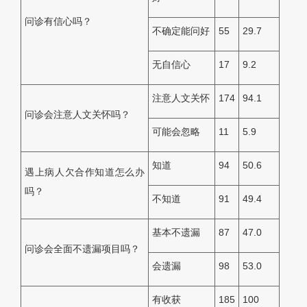
问诊有信心吗？
不确定能问好
55
29.7
无自信心
17
9.2
注意人文关怀
174
94.1
问诊会注意人文关怀吗？
可能会忽略
11
5.9
知道
94
50.6
遇上病人欠合作知道怎么办
吗？
不知道
91
49.4
基本不遗漏
87
47.0
问诊会全面不遗漏项目吗？
会遗漏
98
53.0
有收获
185
100