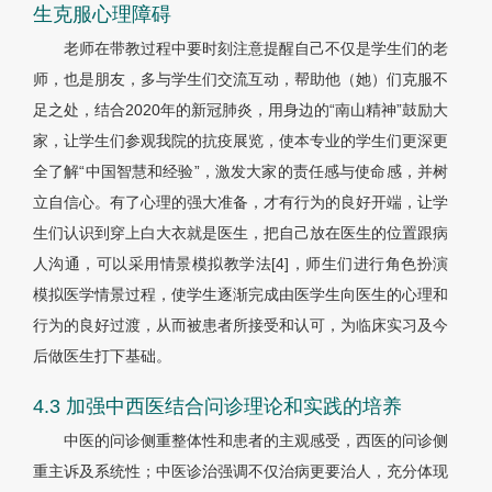
生克服心理障碍
老师在带教过程中要时刻注意提醒自己不仅是学生们的老
师，也是朋友，多与学生们交流互动，帮助他（她）们克服不
足之处，结合2020年的新冠肺炎，用身边的“南山精神”鼓励大
家，让学生们参观我院的抗疫展览，使本专业的学生们更深更
全了解“中国智慧和经验”，激发大家的责任感与使命感，并树
立自信心。有了心理的强大准备，才有行为的良好开端，让学
生们认识到穿上白大衣就是医生，把自己放在医生的位置跟病
人沟通，可以采用情景模拟教学法[4]，师生们进行角色扮演
模拟医学情景过程，使学生逐渐完成由医学生向医生的心理和
行为的良好过渡，从而被患者所接受和认可，为临床实习及今
后做医生打下基础。
4.3 加强中西医结合问诊理论和实践的培养
中医的问诊侧重整体性和患者的主观感受，西医的问诊侧
重主诉及系统性；中医诊治强调不仅治病更要治人，充分体现