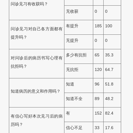
问诊见习有收获吗？
无收获
0
0
有提升
185
100
问诊见习对自己各方面都有
提升吗？
无提升
0
0
多少有抗拒
65
35.3
对问诊后的病历书写心理有
抗拒吗？
无抗拒
120
64.7
知道
96
51.8
知道病历的意义和作用吗？
知道不全
89
48.2
有
152
82.4
有信心写好本次见习后的病
历吗？
信心不足
33
17.6