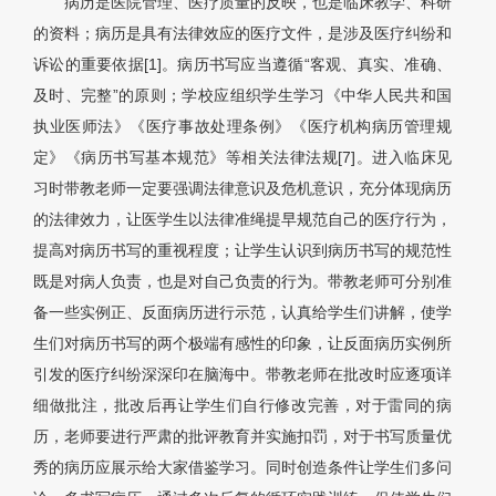
病历是医院管理、医疗质量的反映，也是临床教学、科研
的资料；病历是具有法律效应的医疗文件，是涉及医疗纠纷和
诉讼的重要依据[1]。病历书写应当遵循“客观、真实、准确、
及时、完整”的原则；学校应组织学生学习《中华人民共和国
执业医师法》《医疗事故处理条例》《医疗机构病历管理规
定》《病历书写基本规范》等相关法律法规[7]。进入临床见
习时带教老师一定要强调法律意识及危机意识，充分体现病历
的法律效力，让医学生以法律准绳提早规范自己的医疗行为，
提高对病历书写的重视程度；让学生认识到病历书写的规范性
既是对病人负责，也是对自己负责的行为。带教老师可分别准
备一些实例正、反面病历进行示范，认真给学生们讲解，使学
生们对病历书写的两个极端有感性的印象，让反面病历实例所
引发的医疗纠纷深深印在脑海中。带教老师在批改时应逐项详
细做批注，批改后再让学生们自行修改完善，对于雷同的病
历，老师要进行严肃的批评教育并实施扣罚，对于书写质量优
秀的病历应展示给大家借鉴学习。同时创造条件让学生们多问