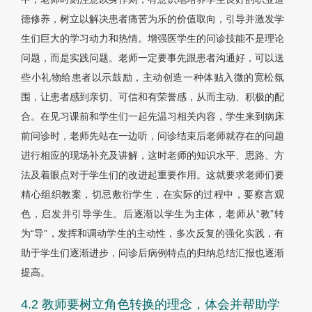
德修养，树立以解决患者痛苦为乐的价值取向，引导并激发学
生们巨大的学习动力和热情。增强医学生的问诊技能不是理论
问题，而是实践问题。老师一定要事先跟患者沟通好，可以送
些小礼物给患者以示鼓励，主动创造一种体贴入微的宽松氛
围，让患者感到亲切、可信和有荣誉感，从而主动、积极的配
合。在见习课前和学生们一起先温习相关内容，学生来到病床
前问诊时，老师先站在一边听，问诊结束后老师就存在的问题
进行相应的现场补充及讲解，这时老师的知识水平、思路、方
法及着眼点对于学生们的改进起重要作用。这就要求老师们要
精心组织教案，切忌敷衍学生，在实际的过程中，要察言观
色，启发并引导学生。后逐渐以学生为主体，老师从“教”转
为“导”，发挥和调动学生的主动性，多次反复的强化实践，有
助于学生们逐渐进步，问诊后病例特点的归纳总结汇报也逐渐
提高。
4.2 教师要树立角色转换的理念，体会并帮助学