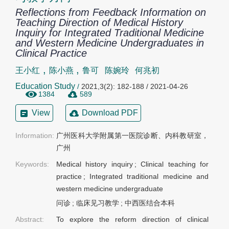
Reflections from Feedback Information on
Teaching Direction of Medical History
Inquiry for Integrated Traditional Medicine
and Western Medicine Undergraduates in
Clinical Practice
,
,
王小红
陈小燕
鲁可
陈婉玲
何兆初
Education Study
/
2021,3(2): 182-188 / 2021-04-26
1384
589
View
Download PDF
Information:
广州医科大学附属第一医院诊断、内科教研室，
广州
Keywords:
Medical history inquiry
;
Clinical teaching for
practice
;
Integrated traditional medicine and
western medicine undergraduate
问诊
;
临床见习教学
;
中西医结合本科
Abstract:
To explore the reform direction of clinical