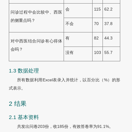
会
115
62.2
问诊过程中会比较中、西医
的侧重点吗？
不会
70
37.8
有
82
44.3
对中西医结合问诊有心得体
会吗？
没有
103
55.7
1.3 数据处理
所有数据利用Excel表录入并统计，以百分比（%）的形
式表示。
2 结果
2.1 基本资料
共发出问卷203份，收185份，有效答卷率为91.1%。