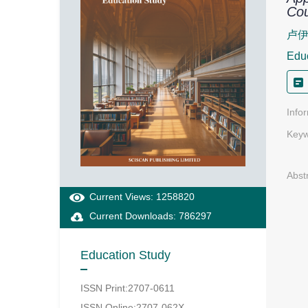
Co
卢
Edu
Info
Keyw
Abst
Current Views: 1258820
Current Downloads: 786297
Education Study
ISSN Print:2707-0611
ISSN Online:2707-062X