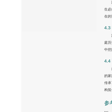
生必
在的
4
庭历
中挖
4
的家
传承
构筑
参