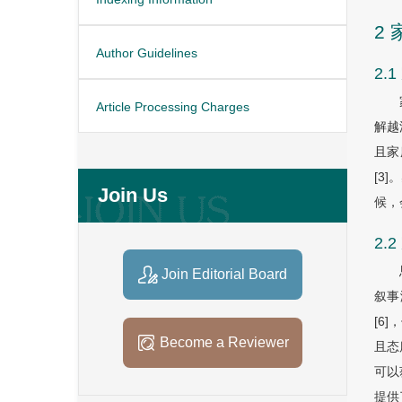
2
Author Guidelines
2
Article Processing Charges
解越
且家
[3
Join Us
候，
2
Join Editorial Board
叙事
[6
Become a Reviewer
且态
可以
提供