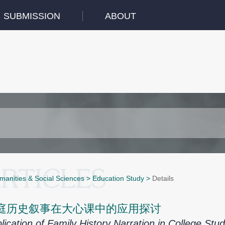
SUBMISSION
ABOUT
manities & Social Sciences
>
Education Study
>
Details
庭历史叙事在大心课中的应用探讨
lication of Family History Narration in College Stu