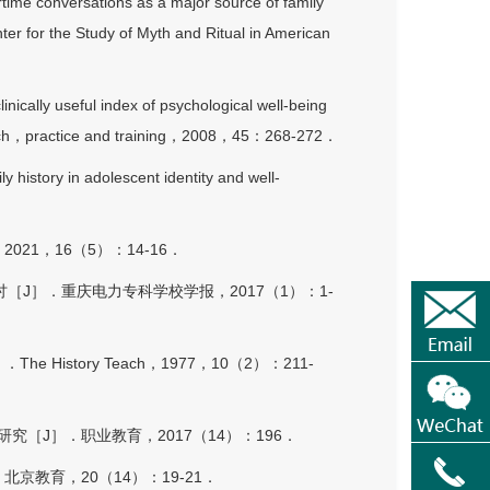
e conversations as a major source of family
for the Study of Myth and Ritual in American
cally useful index of psychological well-being
rch，practice and training，2008，45：268-272．
story in adolescent identity and well-
1，16（5）：14-16．
J］．重庆电力专科学校学报，2017（1）：1-
［J］．The History Teach，1977，10（2）：211-
［J］．职业教育，2017（14）：196．
教育，20（14）：19-21．