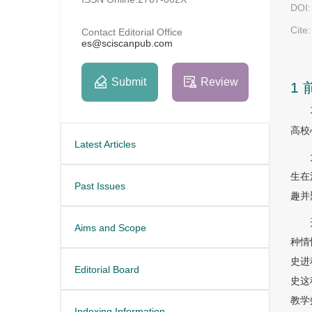
DOI:
Cite:
Contact Editorial Office
es@sciscanpub.com
Submit
Review
1 
高校
Latest Articles
生在
Past Issues
趣并
Aims and Scope
种情
史进
Editorial Board
史这
教学
Indexing Information