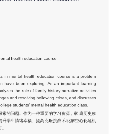
mental health education course
s in mental health education course is a problem
ion have been exploring. As an important learning
alyzes the role of family history narrative activities
nges and resolving hollowing crises, and discusses
 college students’ mental health education class.
探索的问题。作为一种重要的学习资源，家 庭历史叙
提升学生情绪幸福、提高克服挑战 和化解空心化危机
讨。