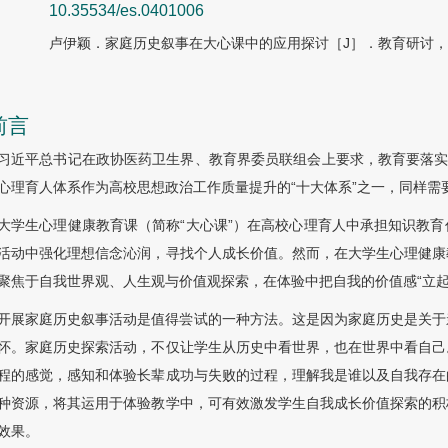
10.35534/es.0401006
卢伊颖．家庭历史叙事在大心课中的应用探讨［J］．教育研讨，202
前言
习近平总书记在政协医药卫生界、教育界委员联组会上要求，教育要落实
心理育人体系作为高校思想政治工作质量提升的“十大体系”之一，同样需
大学生心理健康教育课（简称“大心课”）在高校心理育人中承担知识教
活动中强化理想信念沁润，寻找个人成长价值。然而，在大学生心理健康
聚焦于自我世界观、人生观与价值观探索，在体验中把自我的价值感“立起
开展家庭历史叙事活动是值得尝试的一种方法。这是因为家庭历史是关于
怀。家庭历史探索活动，不仅让学生从历史中看世界，也在世界中看自己
程的感觉，感知和体验长辈成功与失败的过程，理解我是谁以及自我存在
种资源，将其运用于体验教学中，可有效激发学生自我成长价值探索的积
效果。