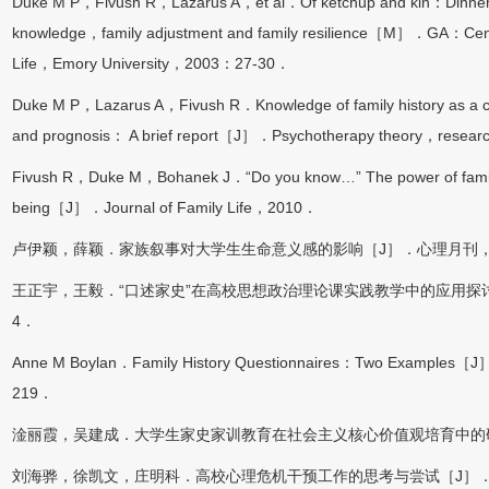
Duke M P，Fivush R，Lazarus A，et al．Of ketchup and kin：Dinnertim
knowledge，family adjustment and family resilience［M］．GA：Center 
Life，Emory University，2003：27-30．
Duke M P，Lazarus A，Fivush R．Knowledge of family history as a clini
and prognosis： A brief report［J］．Psychotherapy theory，resea
Fivush R，Duke M，Bohanek J．“Do you know…” The power of family hi
being［J］．Journal of Family Life，2010．
卢伊颖，薛颖．家族叙事对大学生生命意义感的影响［J］．心理月刊，202
王正宇，王毅．“口述家史”在高校思想政治理论课实践教学中的应用探讨［
4．
Anne M Boylan．Family History Questionnaires：Two Examples
219．
淦丽霞，吴建成．大学生家史家训教育在社会主义核心价值观培育中的研究
刘海骅，徐凯文，庄明科．高校心理危机干预工作的思考与尝试［J］．北京