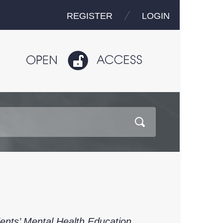
REGISTER
LOGIN
dents’ Mental Health Education