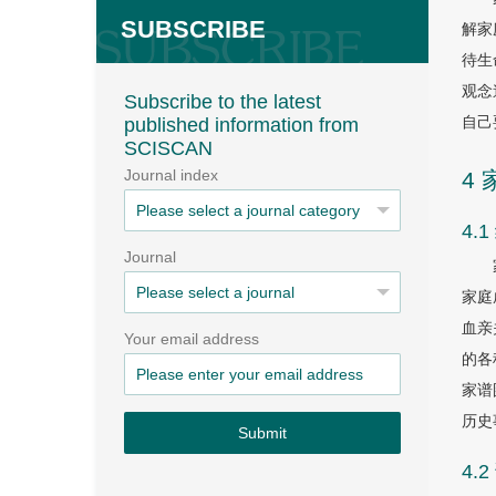
SUBSCRIBE
解家
待生
观念
Subscribe to the latest
自己
published information from
SCISCAN
Journal index
4
4
Journal
家庭
血亲
Your email address
的各
家谱
历史
Submit
4