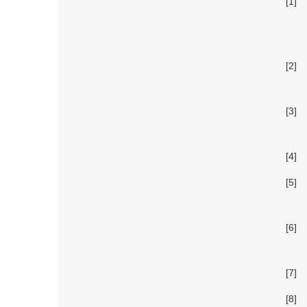
[1]
[2]
[3]
[4]
[5]
[6]
[7]
[8]