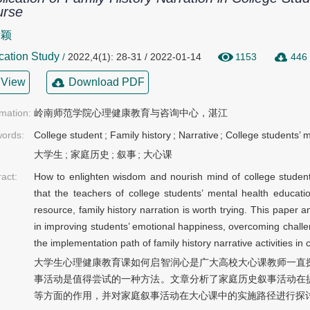
urse
伊颖
cation Study
/
2022,4(1): 28-31 / 2022-01-14
1153
446
View
Download PDF
rmation:
岭南师范学院心理健康教育与咨询中心，湛江
ords:
College student
;
Family history
;
Narrative
;
College students’ 
大学生
;
家庭历史
;
叙事
;
大心课
ract:
How to enlighten wisdom and nourish mind of college student
that the teachers of college students’ mental health educat
resource, family history narration is worth trying. This paper an
in improving students’ emotional happiness, overcoming challe
the implementation path of family history narrative activities in
大学生心理健康教育课如何启智润心是广大高校大心课教师一直
事活动是值得尝试的一种方法。文章分析了家庭历史叙事活动在
等方面的作用，并对家庭叙事活动在大心课中的实施路径进行探