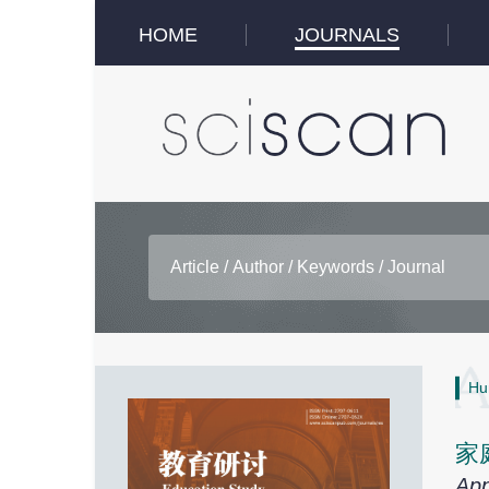
HOME
JOURNALS
Hu
家
App