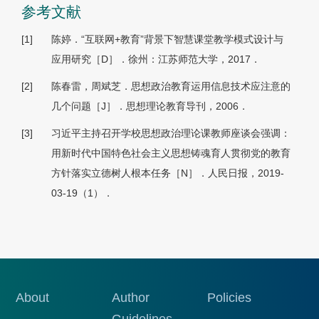
参考文献
[1]
陈婷．“互联网+教育”背景下智慧课堂教学模式设计与
应用研究［D］．徐州：江苏师范大学，2017．
[2]
陈春雷，周斌芝．思想政治教育运用信息技术应注意的
几个问题［J］．思想理论教育导刊，2006．
[3]
习近平主持召开学校思想政治理论课教师座谈会强调：
用新时代中国特色社会主义思想铸魂育人贯彻党的教育
方针落实立德树人根本任务［N］．人民日报，2019-
03-19（1）．
About
Author
Policies