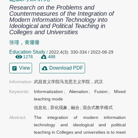
Research on the Problems and
Countermeasures of the Integration of
Modern Information Technology into
Ideological and Political Teaching in
Colleges and Universities
,
张瑾
黄珊珊
Education Study
/
2022,4(3): 330-334 / 2022-08-29
1276
488
View
Download PDF
Information:
武昌首义学院马克思主义学院，武汉
Keywords:
Informatization
;
Alienation
;
Fusion
;
Mixed
teaching mode
信息化
;
异化现象
;
融合
;
混合式教学模式
Abstract:
The integration of modern information
technology and ideological and political
teaching in Colleges and universities is to meet