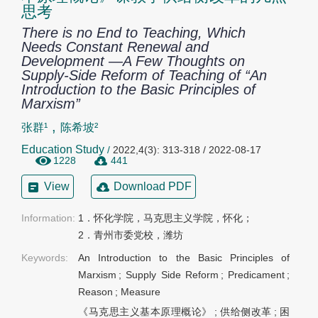
思考
There is no End to Teaching, Which
Needs Constant Renewal and
Development —A Few Thoughts on
Supply-Side Reform of Teaching of “An
Introduction to the Basic Principles of
Marxism”
,
张群¹
陈希坡²
Education Study
/
2022,4(3): 313-318 / 2022-08-17
1228
441
View
Download PDF
Information:
1．怀化学院，马克思主义学院，怀化； 

2．青州市委党校，潍坊
Keywords:
An Introduction to the Basic Principles of
Marxism
;
Supply Side Reform
;
Predicament
;
Reason
;
Measure
《马克思主义基本原理概论》
;
供给侧改革
;
困