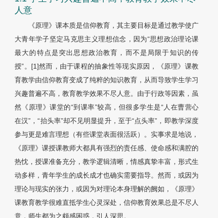
人意
《原理》课本质是信仰教育，其主要目标是通过教学使广
大青年学子坚定马克思主义理想信念，因为“思想政治理论课
最大的特点是突出思想政治教育，而不是局限于知识的传
授”。[1]然而，由于课程的抽象性等现实原因，《原理》课教
育教学由信仰教育变成了纯粹的知识教育，从而导致学生学习
兴趣普遍不高，教育教学效果不尽人意。由于行政等因素，虽
然《原理》课堂的“到课率”较高，但很多学生是“人在曹营心
在汉”，“抬头率”却不见明显提升，至于“点头率”，即教学深度
参与更是难言理想（有些课堂表面很活跃）。实事求是地说，
《原理》课授课教师大都具有强烈的责任感、使命感和满腔的
热忱，授课准备充分，教学逻辑清晰，情感真挚丰富，形式生
动多样，青年学生的成长成才也确实需要指导。然而，或因为
理论与现实的张力，或因为对理论本身理解的阙如，《原理》
课教育教学很难直抵学生心灵深处，信仰教育效果总是不尽人
意，师生都为之颇感困惑，引人深思。