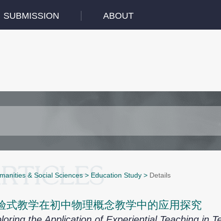
SUBMISSION
ABOUT
manities & Social Sciences
>
Education Study
>
Details
验式教学在初中物理概念教学中的应用探究
loring the Application of Experiential Teaching in 