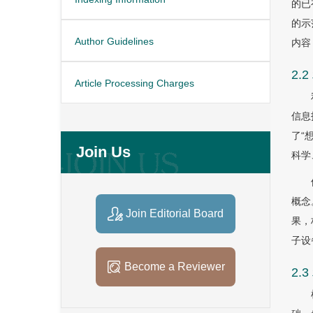
的已
的示
Author Guidelines
内容
2
Article Processing Charges
信息
了“
Join Us
科学
概念
Join Editorial Board
果，
子设
Become a Reviewer
2