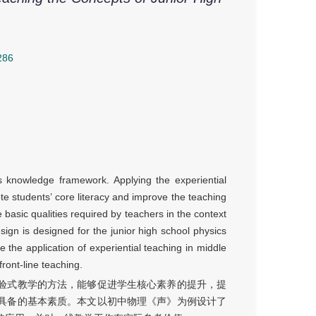
286
s knowledge framework. Applying the experiential
e students’ core literacy and improve the teaching
e basic qualities required by teachers in the context
esign is designed for the junior high school physics
 the application of experiential teaching in middle
ront-line teaching.
验式教学的方法，能够促进学生核心素养的提升，提
具备的基本素质。本文以初中物理《声》为例设计了