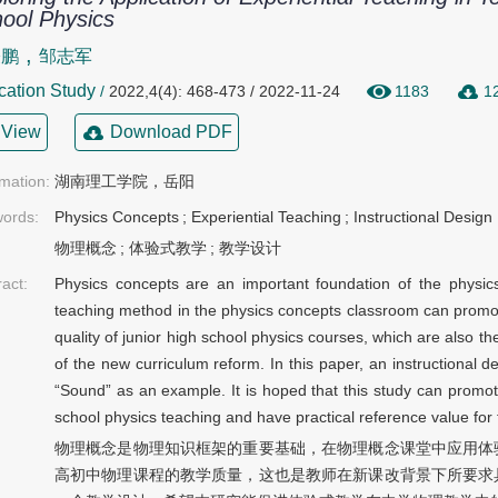
ool Physics
,
骏鹏
邹志军
cation Study
/
2022,4(4): 468-473 / 2022-11-24
1183
1
View
Download PDF
rmation:
湖南理工学院，岳阳
ords:
Physics Concepts
;
Experiential Teaching
;
Instructional Design
物理概念
;
体验式教学
;
教学设计
ract:
Physics concepts are an important foundation of the physic
teaching method in the physics concepts classroom can promot
quality of junior high school physics courses, which are also th
of the new curriculum reform. In this paper, an instructional d
“Sound” as an example. It is hoped that this study can promote
school physics teaching and have practical reference value for f
物理概念是物理知识框架的重要基础，在物理概念课堂中应用体
高初中物理课程的教学质量，这也是教师在新课改背景下所要求