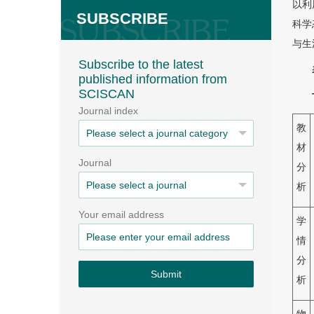
以利
SUBSCRIBE
科学
与生
Subscribe to the latest
published information from
SCISCAN
Journal index
教
材
Journal
分
析
Your email address
学
情
分
Submit
析