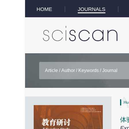
HOME
JOURNALS
Hu
体
Exp