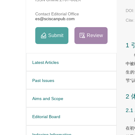
DOI:
Contact Editorial Office
es@sciscanpub.com
Cite:
Submit
Review
1 
Latest Articles
中被
生的
节“
Past Issues
2
Aims and Scope
2
Editorial Board
在初
Indexing Information