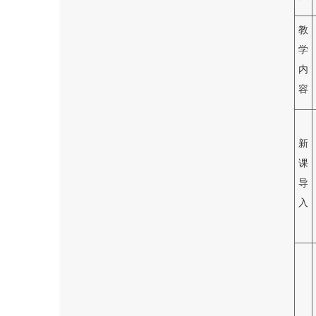
教
学
内
容
新
课
导
入