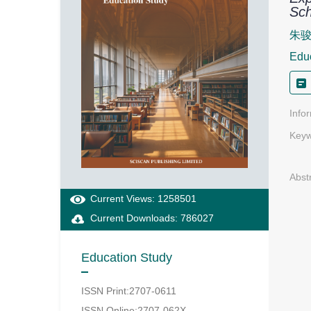
Sch
朱
Edu
Info
Keyw
Abst
Current Views: 1258501
Current Downloads: 786027
Education Study
ISSN Print:2707-0611
ISSN Online:2707-062X