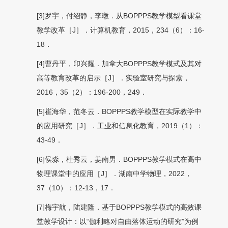
[3]罗宇，付绍静，李暾．从BOPPPS教学模型看课堂
教学改革［J］．计算机教育，2015，234（6）：16-
18．
[4]曹丹平，印兴耀．加拿大BOPPPS教学模式及其对
高等教育改革的启示［J］．实验室研究与探索，
2016，35（2）：196-200，249．
[5]崔海华，范冬云．BOPPPS教学模型在实际教学中
的应用研究［J］．工业和信息化教育，2019（1）：
43-49．
[6]侯淼，杜秀云，姜南男．BOPPPS教学模式在高中
物理课堂中的应用［J］．湖南中学物理，2022，
37（10）：12-13，17．
[7]梅宇航，陆建隆．基于BOPPPS教学模式的高效课
堂教学设计：以“伽利略对自由落体运动的研究”为例