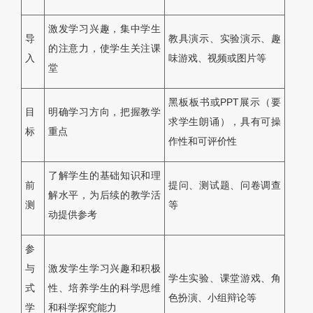
激发学习兴趣，集中学生
导
教具演示、实验演示、趣
的注意力，使学生关注课
入
味游戏、视频或图片等
堂
黑板板书或PPT展示（要
目
明确学习方向，把握教学
求学生朗诵），具有可操
标
重点
作性和可评价性
了解学生的基础知识和理
前
提问、测试题、问卷调查
解水平，为后续的教学活
测
等
动提供参考
参
与
激发学生学习兴趣和积极
学生实验、课堂游戏、角
式
性、培养学生的科学思维
色扮演、小组辩论等
学
和科学探究能力