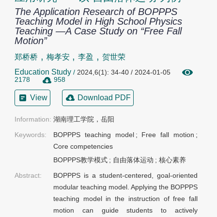
The Application Research of BOPPPS
Teaching Model in High School Physics
Teaching —A Case Study on “Free Fall
Motion”
,
,
,
郑桥桥
梅孝安
李盈
贺世荣
Education Study
/
2024,6(1): 34-40 / 2024-01-05
2178
958
View
Download PDF
Information:
湖南理工学院，岳阳
Keywords:
BOPPPS teaching model
;
Free fall motion
;
Core competencies
BOPPPS教学模式
;
自由落体运动
;
核心素养
Abstract:
BOPPPS is a student-centered, goal-oriented
modular teaching model. Applying the BOPPPS
teaching model in the instruction of free fall
motion can guide students to actively