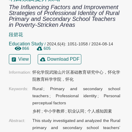
The Influencing Factors and Improvement
Strategies of Professional Identity of Rural
Primary and Secondary School Teachers
in Poverty-Stricken Areas
段碧花
Education Study
/
2024,6(4): 1051-1058 / 2024-08-14
866
605
View
Download PDF
Information:
怀化学院武陵山片区基础教育研究中心，怀化学
院教育科学学院，怀化
Keywords:
Rural
;
Primary and secondary school
teachers
;
Professional identity
;
Personal
perceptual factors
乡村
;
中小学教师
;
职业认同
;
个人感知因素
Abstract:
This study investigated and analyzed the Rural
primary and secondary school teachers’