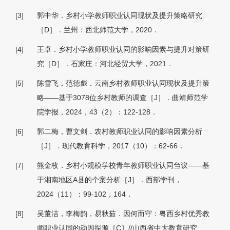
[3]
郭中华．乡村小学教师职业认同现状及提升策略研究
［D］．兰州：西北师范大学，2020．
[4]
王卓．乡村小学教师职业认同的影响因素与提升对策研
究［D］．石家庄：河北经贸大学，2021．
[5]
陈雪飞，范德彪．云南乡村教师职业认同现状及提升策
略——基于3078位乡村教师的调查［J］．曲靖师范学
院学报，2024，43（2）：122-128．
[6]
郭二梅，曹文剑．农村教师职业认同的影响因素分析
［J］．现代教育科学，2017（10）：62-66．
[7]
熊金枚．乡村小规模学校青年教师职业认同刍议——基
于湘南地区A县的个案分析［J］．西部学刊，
2024（11）：99-102，164．
[8]
吴董洁，李梅韵，易秋茹．因何而守：粤西乡村优秀教
师职业认同的动因探源［C］//山西省中大教育研究