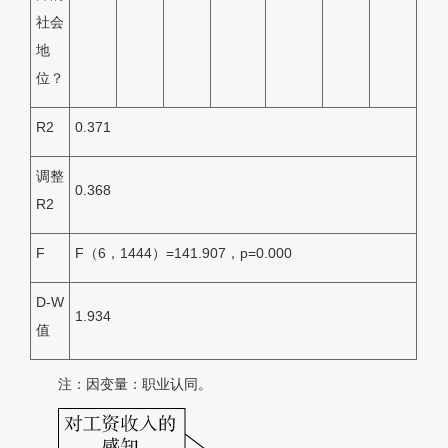
社会
地
位？
R
2
0.371
调整
0.368
R
2
F
F
（6，1444）=141.907，
p
=0.000
D-W
1.934
值
注：因变量：职业认同。