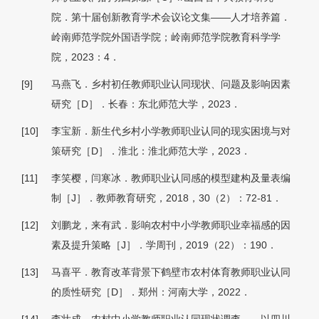
院．第十届创新教育学术会议论文集——人才培养篇．
岭南师范学院外国语学院；岭南师范学院教育科学学
院，2023：4．
[9]
马燕飞．乡村初任教师职业认同现状、问题及影响因素
研究［D］．长春：东北师范大学，2023．
[10]
李宝新．新生代乡村小学教师职业认同的现实困境与对
策研究［D］．淮北：淮北师范大学，2023．
[11]
李笑樱，闫寒冰．教师职业认同感的模型建构及量表编
制［J］．教师教育研究，2018，30（2）：72-81．
[12]
刘鹏龙，来有武．影响农村中小学教师职业幸福感的因
素及提升策略［J］．学周刊，2019（22）：190．
[13]
马喜平．教育改革背景下鹤壁市农村体育教师职业认同
的质性研究［D］．郑州：河南大学，2022．