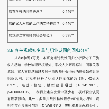
您在学校的同事关系？
0.446
**
您的家人对您的工作的支持程度？
0.446
**
您觉得当前教师的社会地位？
0.395
**
3.8 各主观感知变量与职业认同的回归分析
从
表8
和
图1
可见，本研究通过线性回归分析探讨了工资
收入感知、学校物理环境感知、学校人文环境感知、同事关系
感知、家人支持感知以及对当前教师社会地位的感知如何影响
职业认同。此模型解释了职业认同变化的37.1%，
R
2值为
0.371。经过
F
检验，模型显著通过（
F
=141.907，
p
=0.000<0.05），表明上述自变量中至少有一项对职业认同
有显著影响。此外，多重共线性检验显示VIF值均小于5，说
明不存在共线性问题；D-W值接近2，表明模型无自相关性，