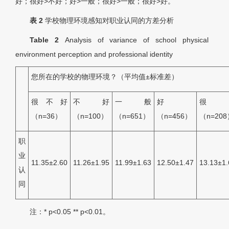
好；很好>不好；好>一般；很好>一般；很好>好。
表 2
学校物理环境感知对职业认同的方差分析
Table 2
Analysis of variance of school physical
environment perception and professional identity
您所在的学校的物理环境？（平均值±标准差）
很不好
不好
一般
好
很
（
n
=36）
（
n
=100）
（
n
=651）
（
n
=456）
（
n
=20
职
业
11.35±2.60
11.26±1.95
11.99±1.63
12.50±1.47
13.13±1.
认
同
注：* p<0.05 ** p<0.01。