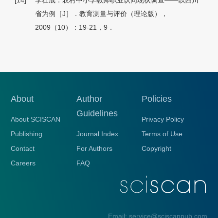
[14]
李壮成．农村中小学教师职业认同现状调查——以四川
省为例［J］．教育测量与评价（理论版），
2009（10）：19-21，9．
About
Author
Policies
Guidelines
About SCISCAN
Privacy Policy
Publishing
Journal Index
Terms of Use
Contact
For Authors
Copyright
Careers
FAQ
Email: service@sciscanpub.com