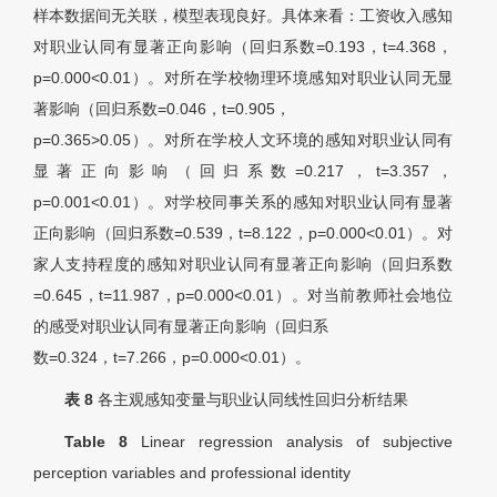
样本数据间无关联，模型表现良好。具体来看：工资收入感知
对职业认同有显著正向影响（回归系数=0.193，
t
=4.368，
p
=0.000<0.01）。对所在学校物理环境感知对职业认同无显
著影响（回归系数=0.046，
t
=0.905，
p
=0.365>0.05）。对所在学校人文环境的感知对职业认同有
显著正向影响（回归系数=0.217，
t
=3.357，
p
=0.001<0.01）。对学校同事关系的感知对职业认同有显著
正向影响（回归系数=0.539，
t
=8.122，
p
=0.000<0.01）。对
家人支持程度的感知对职业认同有显著正向影响（回归系数
=0.645，
t
=11.987，
p
=0.000<0.01）。对当前教师社会地位
的感受对职业认同有显著正向影响（回归系
数=0.324，
t
=7.266，
p
=0.000<0.01）。
表 8
各主观感知变量与职业认同线性回归分析结果
Table 8
Linear regression analysis of subjective
perception variables and professional identity