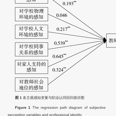
图 1
各主观感知变量与职业认同回归路径图
Figure 1
The regression path diagram of subjective
perception variables and professional identity