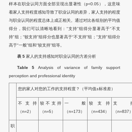
样本在职业认同方面全部呈现出显著性（
p
<0.05），这意味
着家人支持程度感知导致了职业认同的差异，家人支持的程度
与职业认同的程度总体上成正相关。通过对比各组别的平均值
得分，我们可以清晰地看到：“支持”组得分显著高于“不支
持”组；“较支持”组得分也显著高于“不支持”组；“支持”组得分
高于“一般”组和“较支持”组等。
表 5
家人的支持感知对职业认同的方差分析
Table 5
Analysis of variance of family support
perception and professional identity
您的家人对您的工作的支持程度？（平均值±标准差）
不支持
较不支持
一般
较支持
支
（
n
=2）
（
n
=5）
（
n
=173）
（
n
=434）
（
n
=837
职