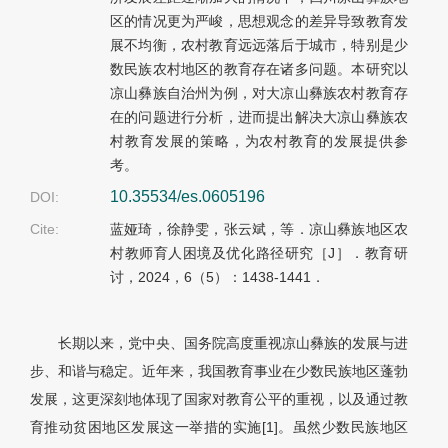
区的情况更为严峻，思想观念的差异导致教育发
展不均衡，农村教育远远落后于城市，特别是少
数民族农村地区的教育存在诸多问题。本研究以
凉山彝族自治州为例，对大凉山彝族农村教育存
在的问题进行分析，进而提出解决大凉山彝族农
村教育发展的策略，为农村教育的发展提供参
考。
10.35534/es.0605196
DOI:
Cite:
蓝娅琦，徐静雯，张云斌，等．凉山彝族地区农
村教师育人困境及优化路径研究［J］．教育研
讨，2024，6（5）：1438-1441．
长期以来，党中央、国务院高度重视凉山彝族的发展与进
步、和谐与稳定。近年来，我国教育事业在少数民族地区蓬勃
发展，这更深刻地体现了国家对教育公平的重视，以及通过教
育推动贫困地区发展这一举措的实施[1]。虽然少数民族地区