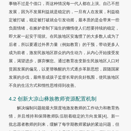
事物不过是个借口，而这种情况每一代人都在上演。自己不想
发展，因为不发展利益就是稳定的，一旦有人在发展，利益稳
定被打破，稳定被打破就会引发动摇，最本质的是会带来一些
负面情绪，在嫉妒牵制下滋生的懒惰使人们想要持续的稳定，
即大家一起安于现状。在民族地区安逸惯了的大多数人成为了
后者，所以要通过外界力量（例如教育）的干预，带动更多人
成为前者，激发民族地区群众的内生动力，从内心开始接受发
展，渴望进步，摒弃懈怠。通过教育改变新生民族地区人口对
贫困发展的偏见，以更替唤醒的方式逐步革新思想，跟随国家
发展的步伐，最终形成孩子监督长辈的良好氛围，使民族地区
不良的生活方式和惰性思维得到改善。
4.2 创新大凉山彝族教师资源配置机制
解决编制问题能最大限度地激发教师的工作动力和教育热
情，并且维持和保障教师队伍朝着稳定的方向发展[4]。新一
批志愿者教师的到来，缓解了每学期教师紧缺的紧迫问题，但