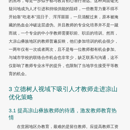
的黑布，每走一步似乎都与教育初心渐行渐远。这种局面毫无
疑问地成为人才引进和持续供能的阻碍，一些教育力量不得不
开始靠“吃老本”混日子、浑浑噩噩，一旦清醒过来，原本被掩
藏的热血会冲破这层虚伪。并且教师的专业化培养并不是一蹴
而就，一个专业的中小学教师需要职前、职后的培训。然而，
大凉山彝族地区的教师普遍反映，他们参加培训的机会很少，
一两年仅有一次或者两次，且不是每一位教师都有机会参加。
与城市学校的联络合作机会也非常少，缺乏联系与沟通，这不
仅影响了教师专业水平的提升，也限制了当地学生接受平等教
育的机会。
3 立德树人视域下吸引人才教师走进凉山
优化策略
3.1 提高凉山彝族教师的待遇，激发教师教育热
情
在贫困地区办教育，最难的是留住教师。应提高教师工资