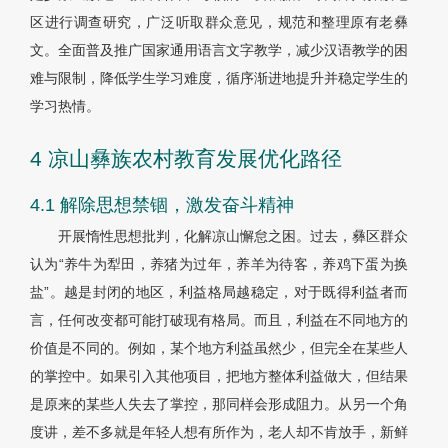
区进行调查研究，广泛听取群众意见，规范和整理原有老彝
文。全面普及推广国家通用语言文字教学，减少汉语教学的困
难与限制，降低学生学习难度，循序渐进地提升并稳定学生的
学习热情。
4 凉山彝族农村教育发展优化路径
4.1 解除思想禁锢，激发奋斗精神
开展惰性思想批判，化解凉山懈怠之困。过去，彝区群众
认为“养牛为犁田，养猪为过年，养羊为待客，养鸡下蛋为换
盐”。越是封闭的地区，利益格局越稳定，对于既得利益者而
言，任何改变都可能打破现有格局。而且，利益在不同地方的
价值是不同的。例如，某个地方利益虽然少，但完全在某些人
的掌控中。如果引入其他项目，把地方整体利益做大，但结果
是原来的某些人失去了掌控，那同样会形成阻力。从另一个角
度讲，差不多就是年轻人想有所作为，老人却不肯放手，新鲜