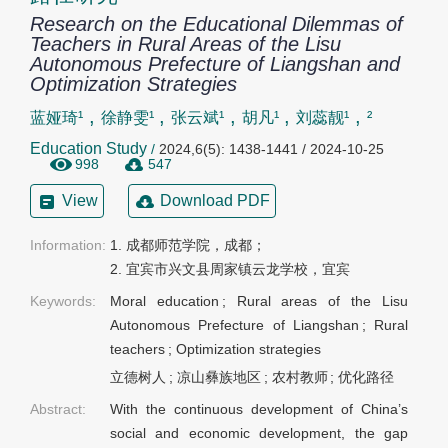
Research on the Educational Dilemmas of
Teachers in Rural Areas of the Lisu
Autonomous Prefecture of Liangshan and
Optimization Strategies
,
,
,
,
,
蓝娅琦¹
徐静雯¹
张云斌¹
胡凡¹
刘蕊靓¹
²
Education Study
/
2024,6(5): 1438-1441 / 2024-10-25
998
547
View
Download PDF
Information:
1. 成都师范学院，成都；

2. 宜宾市兴文县周家镇云龙学校，宜宾
Keywords:
Moral education
;
Rural areas of the Lisu
Autonomous Prefecture of Liangshan
;
Rural
teachers
;
Optimization strategies
立德树人
;
凉山彝族地区
;
农村教师
;
优化路径
Abstract:
With the continuous development of China’s
social and economic development, the gap