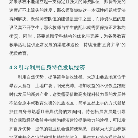
如果学校不能建立起一支稳定且强大的师资队伍，师资补充的
速度赶不上流失的速度，那么师资短缺这一本源性问题就无法
得到解决。既然师资队伍的建设是重中之重，而师资队伍的建
设又离不开学生，那么教师与学生的配比就需要保持正常和均
衡[5]。同时，还要兼顾学科结构的优化与完善，为各类教育
教学活动提供正常发展的渠道和途径，持续推进“五育并举”的
优质教育。
4.3 引导利用自身特色发展经济
利用自然优势，提供简单创收途径。大凉山彝族地区位于
攀西大裂谷，土地广袤，阳光充沛。增加收益的不仅仅是跟随
时代发展的新兴产业，这类需要借助高尖端科技力量的发展并
不适合原本就教育失衡的民族地区，简单且易上手的方式就是
抓住自身最熟悉且最具优势的方面[6]。特色拓展发展是引导
群众获取经济收益并持续为经济建设提供动力的途径，可以发
挥自身优势，提供的就业机会也简便熟悉，能够为大凉山彝族
地区的整个产业结构增加持续的收入。民生文化特色通过包装