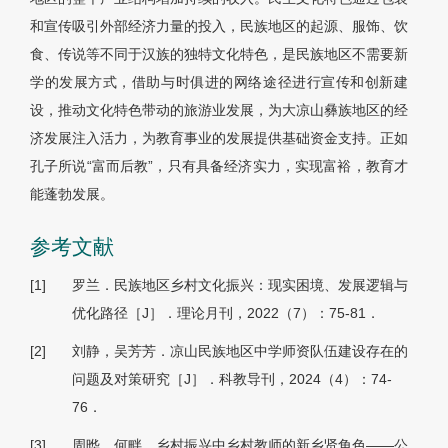
和宣传吸引外部经济力量的投入，民族地区的起源、服饰、饮
食、传说等不同于汉族的独特文化特色，是民族地区不需要新
学的发展方式，借助与时俱进的网络途径进行宣传和创新建
设，推动文化特色带动的旅游业发展，为大凉山彝族地区的经
济发展注入活力，为教育事业的发展提供基础资金支持。正如
孔子所说“富而后教”，只有具备经济实力，实现富裕，教育才
能蓬勃发展。
参考文献
[1]
罗兰．民族地区乡村文化振兴：现实困境、发展逻辑与
优化路径［J］．理论月刊，2022（7）：75-81．
[2]
刘静，吴芳芳．凉山民族地区中学师资队伍建设存在的
问题及对策研究［J］．科教导刊，2024（4）：74-
76．
[3]
周晔，何畔．乡村振兴中乡村教师的新乡贤角色——公