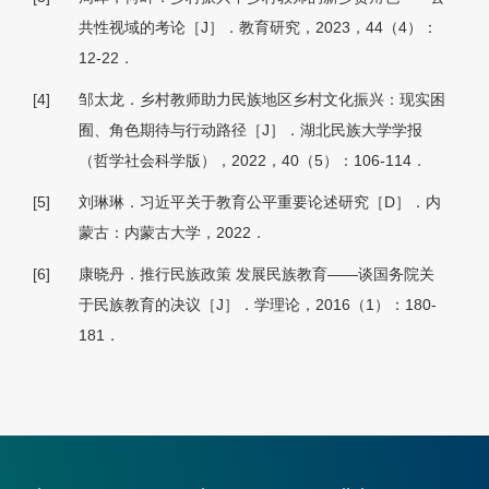
共性视域的考论［J］．教育研究，2023，44（4）：
12-22．
[4]
邹太龙．乡村教师助力民族地区乡村文化振兴：现实困
囿、角色期待与行动路径［J］．湖北民族大学学报
（哲学社会科学版），2022，40（5）：106-114．
[5]
刘琳琳．习近平关于教育公平重要论述研究［D］．内
蒙古：内蒙古大学，2022．
[6]
康晓丹．推行民族政策 发展民族教育——谈国务院关
于民族教育的决议［J］．学理论，2016（1）：180-
181．