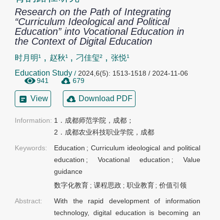
Research on the Path of Integrating
“Curriculum Ideological and Political
Education” into Vocational Education in
the Context of Digital Education
,
,
,
时月明¹
赵秋¹
刁佳玺²
张悦¹
Education Study
/
2024,6(5): 1513-1518 / 2024-11-06
941
679
View
Download PDF
Information:
1．成都师范学院，成都；

2．成都农业科技职业学院，成都
Keywords:
Education
;
Curriculum ideological and political
education
;
Vocational education
;
Value
guidance
数字化教育
;
课程思政
;
职业教育
;
价值引领
Abstract:
With the rapid development of information
technology, digital education is becoming an