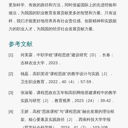
更加科学、有效的路径和方法，同时借鉴国际上的先进经验和
做法，为我国的职业教育发展贡献更多的智慧和力量。只有这
样，我们才能更好地培养具有社会责任感、创新精神和实践能
力的职业人才，为我国的经济社会发展贡献力量。
参考文献
[1]
何美霖．中职学校“课程思政”建设研究［D］．长春：
吉林农业大学，2023．
[2]
钱磊．高职英语“课程思政”的教学设计与实践［J］．
卫生职业教育，2022，40（4）：57-59．
[3]
张淑菊．课程思政在五年制高职网络搭建课程中的教学
实践与研究［J］．教育视界，2023（24）：39-42．
[4]
王娇．高校“思政课程”与“课程思政”融合发展的理论框
架、核心要素及实践路径［J］．西南科技大学学报
（哲学社会科学版），2024，41（2）：103-108．