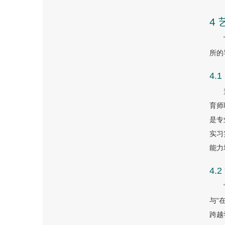
4
所的
4
育师
是专
实习
能力
4
与“
跨越