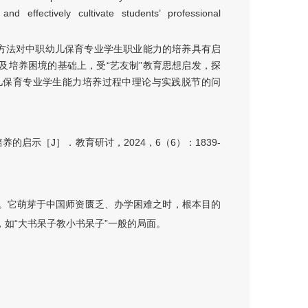
nd effectively cultivate students’ professional
本方法对中职幼儿保育专业学生职业能力的培养具有启
及培养困境的基础上，受“艺友制”教育思想启发，探
儿保育专业学生能力培养过程中理论与实践脱节的问
启示［J］．教育研讨，2024，6（6）：1839-
案。它萌芽于中国师资匮乏、办学困难之时，根本目的
，如“大书呆子教小书呆子”一般的局面。