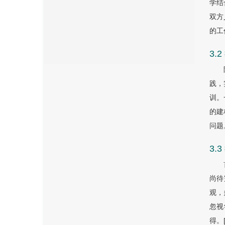
学结
双方
的工
3
践，
训。
的建
问题
3
尚待
观，
忽视
得。