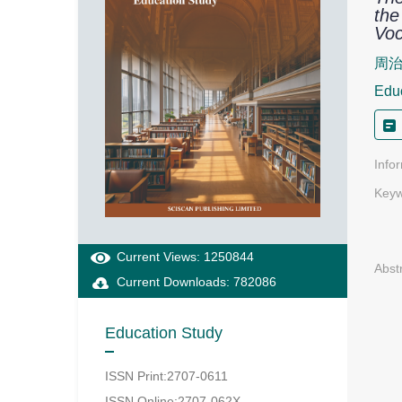
the
Voc
周
Edu
Info
Keyw
Current Views: 1250844
Abst
Current Downloads: 782086
Education Study
ISSN Print:2707-0611
ISSN Online:2707-062X