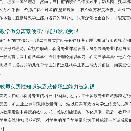
合、理实一体的理念。然而，在目前的校企合作实践中，幼儿园、托幼机
义务不平衡、资源占有不对等的“壁炉现象”，校企双方权责模糊、企业
作体验，直接导致学生能力培养的碎片化。只有深化校企合作，才能完善
.2 教学做分离致使职业能力发展受限
陶行知“教学做合一”理念的最大贡献是有效解决了理论知识与实践脱节
实践形成理论。审视中职幼儿保育专业课程设置，虽然兼顾专业课程与实
一般而言，高中前两年学生专注于理论知识学习，在高三学年集中进入托
构规律，必要的幼儿保育专业知识是建构学生职业能力的前提，而实践性
。
.3 教师实践性知识缺乏致使职业能力被忽视
首先，在幼儿保育专业的培养目标修订之后，由于多数专业课教师缺乏托
完善，加之企业兼职教师数量有限，难以切实有效地向学生传授幼儿保
多数采用集中讲授的教学方式，难以创建理实一体化课堂。最后，教师评
学生实践性知识的积累，对学生的评价简单量化为平时成绩与考试成绩
[7]