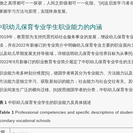
物之真理都可一一探获，人间之阶级都可一一化除。”[4]这启发学习
掌握学习方法与原理，实现终身发展。
 中职幼儿保育专业学生职业能力的内涵
2019年，教育部为支持托育托幼社会服务事业的发展，增设幼儿保育专业，
续，并在2022年新修订的专业简介中明确幼儿保育专业主要的职业面
以及幼儿早期发展支持等领域，详细说明幼儿保育专业培养目标为从事托
2022年9月新修订的职业教育专业简介规定了中职幼儿保育专业学生的主
职业能力有多种划分维度[5]，德国学者将其分为专业能力、方法能力以
方法能力是独立学习、获取新知识的能力；社会能力与社会交往有关。其
职业间发生广泛的横向迁移。[6]按照德国学者的分类，中职幼儿保育专
表 1
中职幼儿保育专业学生的职业能力及具体描述
Table 1
Professional competencies and specific descriptions of stude
econdary vocational schools
业能