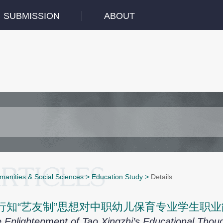
SUBMISSION
ABOUT
manities & Social Sciences
>
Education Study
>
Details
行知“艺友制”思想对中职幼儿保育专业学生职
 Enlightenment of Tao Xingzhi’s Educational Thoug