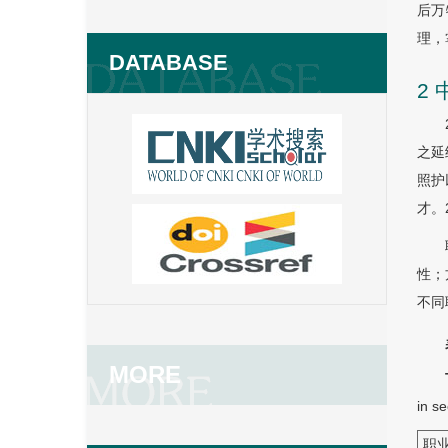
后万
理，
DATABASE
2
之延
照护
才。
性；
不同
MORE
in s
职