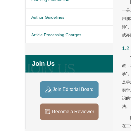
一是
Author Guidelines
用朋
师”
成亦
Article Processing Charges
1.
Join Us
教，
学”
是学
Join Editorial Board
实学
识的
法。
Become a Reviewer
在工