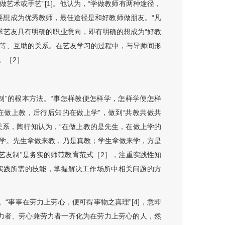
学做艺术或手艺”[1]。他认为，“学做教师有两种途径，
]要想成为优秀教师，最佳途径是和好教师做朋友。“凡
先要求艺友具有明确的职业意向，即有明确的想成为“好教
平等、互助的关系。在艺友学习的过程中，与导师间形
。
［
2］
制”的根本方法。“事怎样教便怎样学，怎样学便怎样
的在做上教，后行后知的在做上学”，做到“共教共做共
证关系，陶行知认为，“在做上教的是先生，在做上学的
学。先生拿做来教，乃是真教；学生拿做来学，方是
明“艺友制”是务实的师范教育范式［2］，注重实践性知
实践所需的技能，掌握解决工作场所中相关问题的方
。“事事在劳力上劳心，便可得事物之真理”[4]，意即
力者、劳心兼劳力者一齐化为在劳力上劳心的人，然