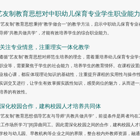
 艺友制教育思想对中职幼儿保育专业学生职业能
“艺友制”教育思想秉持“教学做合一”的教学方法，启示中职幼儿保育专
导师“共教共做共学”，才能有效培养学生的综合职业能力。
.1 关注专业情意，注重理实一体化教学
遵循“艺友制”教育思想对师范生培养的理念，需着重培养幼儿保育专业
职业等，需要聚焦于学生的社会能力，培养学生的教育情怀。在课程设置
业核心课，都应体现理论知识的基础性，注重提升课程的实用性与操作性，
实训交叉进行，让学生有效掌握实践性知识，感受岗位的魅力，从而进一
培养的有效性。
.2 深化校园合作，建构校园人才培养共同体
“艺友制”教育思想倡导艺友与导师“共教共做共学”，前提条件是两者均
在工作场所学习”[8]异曲同工。因此需深化校园之间的合作，建构校园
学校与幼儿园、早教机构等企业之间的界限，整合校内外教师资源，融通