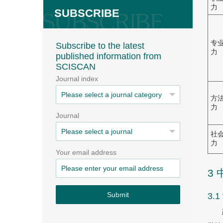
力
SUBSCRIBE
专
Subscribe to the latest
力
published information from
SCISCAN
Journal index
方
力
Journal
社
力
Your email address
3
Submit
3.