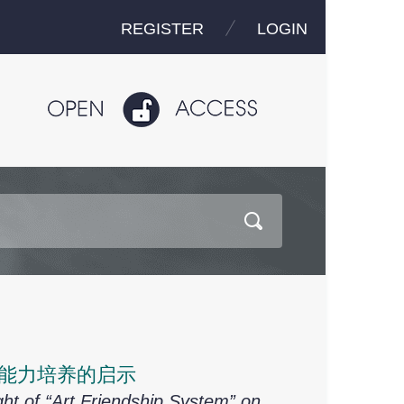
REGISTER
LOGIN
业能力培养的启示
ht of “Art Friendship System” on