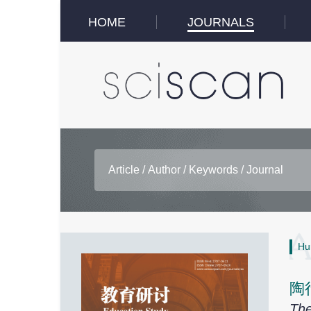
HOME
JOURNALS
Hu
陶
The