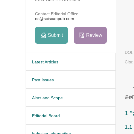
Contact Editorial Office
es@sciscanpub.com
Submit
Review
DOI:
Cite:
Latest Articles
Past Issues
是纠
Aims and Scope
1
Editorial Board
1.
Indexing Information