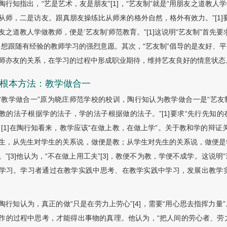
陶行知指出，“艺是艺术，友是朋友”[1]，“艺友制”就是“用朋友之道教人
从师，二是访友。跟真朋友操练比从师来的格外自然，格外有效力。”[1
友之道教人学做教师，便是‘艺友制’师范教育。”[1]这说明“艺友制”首
、想跟随有经验的教师学习的强烈意愿。其次，“艺友制”倡导的是友好、
师亦友的关系，在学习的过程中形成职业期待，维持艺友良好的情意状态
2 根本方法：教学做合一
“教学做合一”原为晓庄师范学校的校训，陶行知认为教学做合一是“艺友
教的法子根据学的法子，学的法子根据做的法子。”[1]要求“先行先知
。[1]在陶行知看来，教学应该“在做上教，在做上学”。关于教和学的辩
生，从先生对学生的关系说，做便是教；从学生对先生的关系说，做便是
。”[3]他认为，“不在做上用工夫”[3]，教便不为教，学便不成学。这说
学习。学习者通过在教学实践中思考、在教学实践中学习，发展出教学
陶行知认为，真正的做“只是在劳力上劳心”[4]，需要“用心思去指挥力量”
作的过程中思考，才能得出事物的真理。他认为，“把人间的劳心者、劳