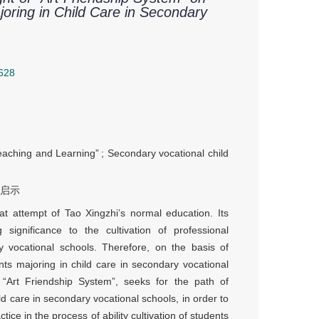
oring in Child Care in Secondary
628
Teaching and Learning”
;
Secondary vocational child
;
启示
at attempt of Tao Xingzhi’s normal education. Its
ignificance to the cultivation of professional
 vocational schools. Therefore, on the basis of
nts majoring in child care in secondary vocational
f “Art Friendship System”, seeks for the path of
ld care in secondary vocational schools, in order to
ce in the process of ability cultivation of students