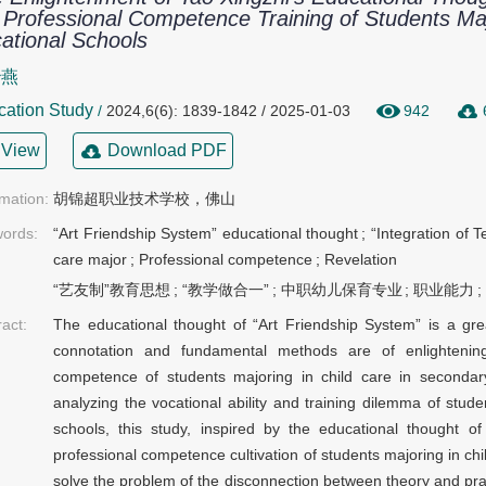
 Professional Competence Training of Students Maj
ational Schools
治燕
cation Study
/
2024,6(6): 1839-1842 / 2025-01-03
942
View
Download PDF
rmation:
胡锦超职业技术学校，佛山
ords:
“Art Friendship System” educational thought
;
“Integration of 
care major
;
Professional competence
;
Revelation
“艺友制”教育思想
;
“教学做合一”
;
中职幼儿保育专业
;
职业能力
ract:
The educational thought of “Art Friendship System” is a gre
connotation and fundamental methods are of enlightening s
competence of students majoring in child care in secondary
analyzing the vocational ability and training dilemma of stude
schools, this study, inspired by the educational thought o
professional competence cultivation of students majoring in chi
solve the problem of the disconnection between theory and practi