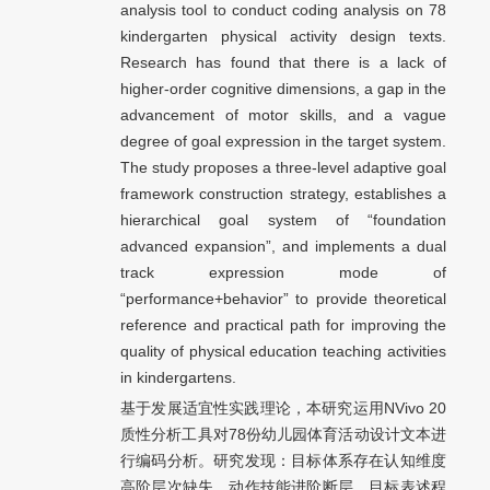
analysis tool to conduct coding analysis on 78
kindergarten physical activity design texts.
Research has found that there is a lack of
higher-order cognitive dimensions, a gap in the
advancement of motor skills, and a vague
degree of goal expression in the target system.
The study proposes a three-level adaptive goal
framework construction strategy, establishes a
hierarchical goal system of “foundation
advanced expansion”, and implements a dual
track expression mode of
“performance+behavior” to provide theoretical
reference and practical path for improving the
quality of physical education teaching activities
in kindergartens.
基于发展适宜性实践理论，本研究运用NVivo 20
质性分析工具对78份幼儿园体育活动设计文本进
行编码分析。研究发现：目标体系存在认知维度
高阶层次缺失、动作技能进阶断层、目标表述程