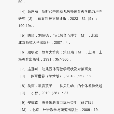
50．
［4］顾恩丽．新时代中国幼儿教师体育教学能力培养
研究［J］．体育科技文献通报，2023，31（9）：
190-194．
［5］陈琦，刘儒德．当代教育心理学［M］．北京：
北京师范大学出版社，2007：4．
［6］顾明远．教育大辞典：第11卷［M］．上海：上
海教育出版社，1991：357-360．
［7］连远斌．幼儿园体育教学现状及对策研究
［J］．体育世界（学术版），2018（12）：2．
［8］吴蕾．教育孩子——从关注幼儿的个体差异做起
［J］．才智，2019（28）：37．
［9］安德森．布鲁姆教育目标分类学（修订版）
［M］．北京：外语教学与研究出版社，2009：19-