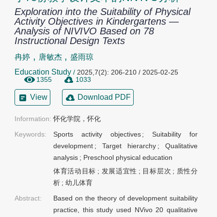
Exploration into the Suitability of Physical
Activity Objectives in Kindergartens —
Analysis of NIVIVO Based on 78
Instructional Design Texts
,
,
冉婷
唐敏杰
盛雨琼
Education Study
/
2025,7(2): 206-210 / 2025-02-25
1355
1033
View
Download PDF
Information:
怀化学院，怀化
Keywords:
Sports activity objectives
;
Suitability for
development
;
Target hierarchy
;
Qualitative
analysis
;
Preschool physical education
体育活动目标
;
发展适宜性
;
目标层次
;
质性分
析
;
幼儿体育
Abstract:
Based on the theory of development suitability
practice, this study used NVivo 20 qualitative