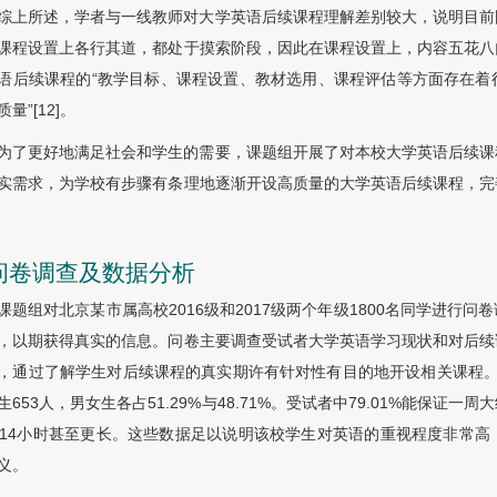
综上所述，学者与一线教师对大学英语后续课程理解差别较大，说明目前
课程设置上各行其道，都处于摸索阶段，因此在课程设置上，内容五花八
语后续课程的“教学目标、课程设置、教材选用、课程评估等方面存在着
量”[12]。
为了更好地满足社会和学生的需要，课题组开展了对本校大学英语后续课
实需求，为学校有步骤有条理地逐渐开设高质量的大学英语后续课程，完
 问卷调查及数据分析
课题组对北京某市属高校2016级和2017级两个年级1800名同学进行
，以期获得真实的信息。问卷主要调查受试者大学英语学习现状和对后续
，通过了解学生对后续课程的真实期许有针对性有目的地开设相关课程。共
生653人，男女生各占51.29%与48.71%。受试者中79.01%能保
~14小时甚至更长。这些数据足以说明该校学生对英语的重视程度非常
义。