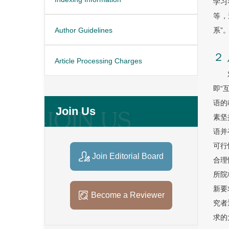
学习
等，
系”
Author Guidelines
２
Article Processing Charges
即“互
语的
Join Us
素坚
语并
可行
Join Editorial Board
合理
所院
新要
Become a Reviewer
究者
求的