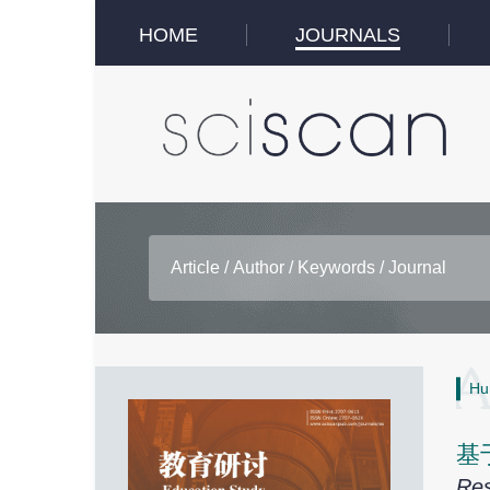
HOME
JOURNALS
Hu
基
Res