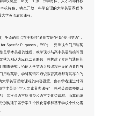
据学校类型、层次、生源、办学定位、人才培养目标
映本校特色、动态开放、科学合理的大学英语课程体
置大学英语后续课程。
）争论的焦点在于坚持“通用英语”还是“专用英语”，
 Specific Purposes，ESP），要重视专门用途英
特别是学术英语的性质、教学现状与高中英语衔接等因
文秋芳则认为应该二者兼顾，并构建了专用与通用英
列调查研究，论证大学英语后续课程开设的必要性与
门用途英语、学科英语和通识教育英语都有其存在的
，EAP）作为大学英语后续课程的内容设置。也有学者通过对四
学术英语”与“人文素养类课程”，并对英语教师提出
烈，其次是语言应用类和语言文化类课程。而其他研
分别构建了基于学生个性化需求和基于学校个性化需
。