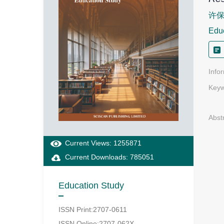
许
Edu
Info
Keyw
Abst
Current Views: 1255871
Current Downloads: 785051
Education Study
ISSN Print:2707-0611
ISSN Online:2707-062X