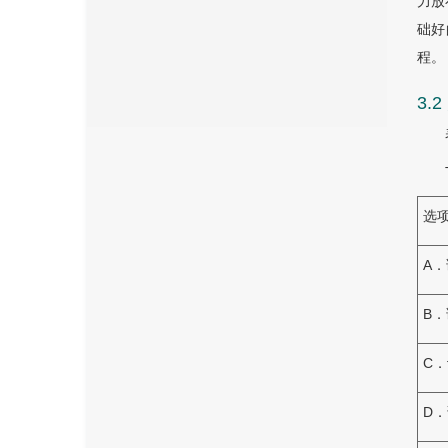
力放
础好
程。
3
选
A
B
C
D