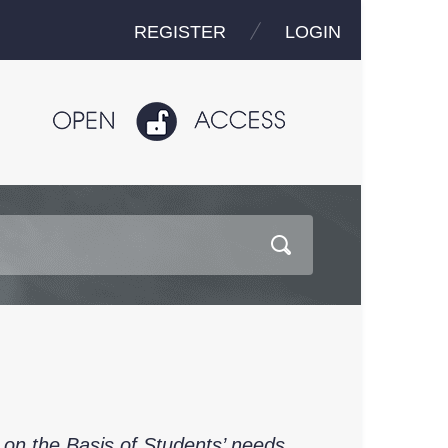
REGISTER
LOGIN
 on the Basis of Students’ needs