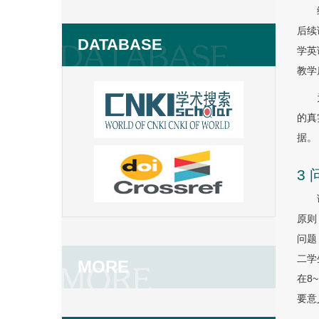
后续
DATABASE
学英
教学质
的真
据。
3
原则
问题
二学
MORE
在8
要意