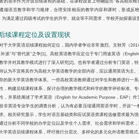
者的需求作为开设后续课程的基础，在课程设置上明确提出“各高校应根
遵循语言教学和学习规律，合理安排相应的教学内容和课时，形成反
。 为满足通过四级考试的学生的升学、就业等不同需求，学校开始探索设
 后续课程定位及设置现状
对于大学英语后续课程如何定位，国内学者争论非常激烈。文秋芳（2014
补派”与“替代派”之争[1]。高校英语教学应定位于专门用途英语（English for
教学并对其教学模式进行了深入研究[2]。也有学者通过分析专门英语，
持认为不宜将其作为高校大学英语教学的全部内容，应以通用英语为主。
存的新大学英语教学体系。一些高校英语教师通过对学生和教师进行一系
性，构建后续课程体系，探讨合理的教学模式和科学的教学评价标准。专
性，并系统阐述了学术英语（English for Academic Purpose
校非英语专业学生的调查分析，认为有必要压缩通用英语学时，开设“一般
求。相关研究显示，学生对语言基础类和应试英语类课程选修需求最为强
通过分析不同学校的办学定位以及学生个人需求、社会需求和学科需求，
大学英语后续课程体系，呼吁推行分层次、多样化的多元化外语教育模式