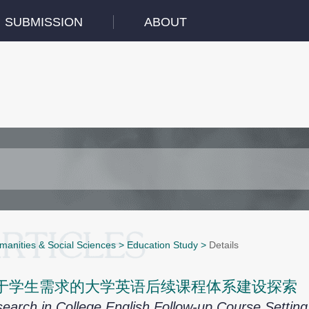
SUBMISSION
ABOUT
manities & Social Sciences
>
Education Study
>
Details
于学生需求的大学英语后续课程体系建设探索
earch in College English Follow-up Course Setting