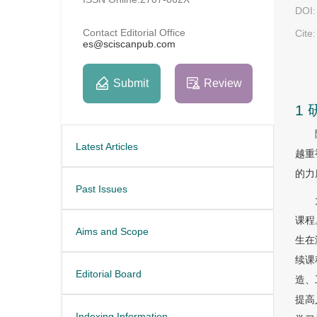
DOI:
Contact Editorial Office
Cite:
es@sciscanpub.com
Submit
Review
1
Latest Articles
越重
的力
Past Issues
课程
Aims and Scope
生在
续课
Editorial Board
造、
提高
Indexing Information