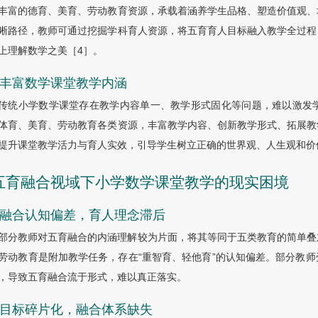
丰富的德育、美育、劳动教育资源，承载着涵养学生品格、塑造价值观、
晰路径，教师可通过挖掘学科育人资源，将五育育人目标融入教学全过程
上理解数学之美
［4
］
。
4 丰富数学课堂教学内涵
传统小学数学课堂存在教学内容单一、教学形式固化等问题，难以激发
体育、美育、劳动教育各类资源，丰富教学内容、创新教学形式、拓展教
提升课堂教学活力与育人实效，引导学生树立正确的世界观、人生观和价
 五育融合视域下小学数学课堂教学的现实困境
.1 融合认知偏差，育人理念滞后
部分教师对五育融合的内涵理解较为片面，将其等同于五类教育的简单叠
劳动教育是附加教学任务，存在“重智育、轻他育”的认知偏差。部分教
，导致五育融合流于形式，难以真正落实。
2 目标碎片化，融合体系缺失