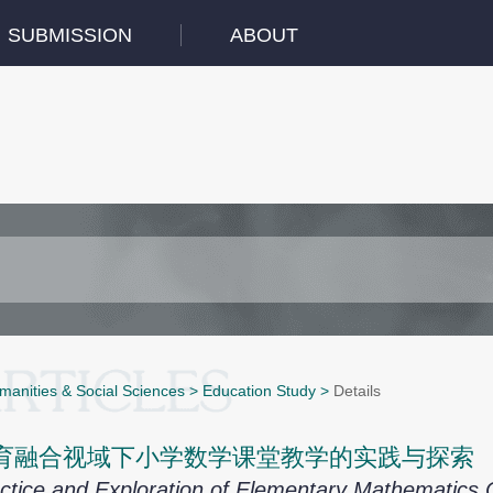
SUBMISSION
ABOUT
manities & Social Sciences
>
Education Study
>
Details
育融合视域下小学数学课堂教学的实践与探索
ctice and Exploration of Elementary Mathematics 