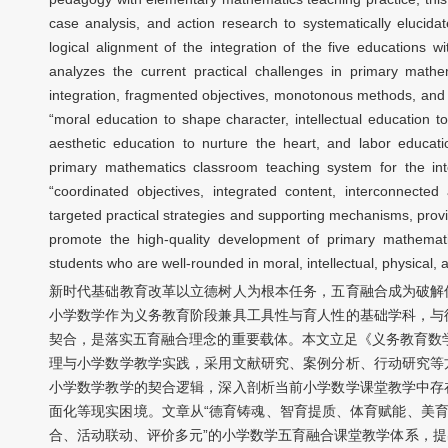
case analysis, and action research to systematically elucida
logical alignment of the integration of the five educations 
analyzes the current practical challenges in primary mathem
integration, fragmented objectives, monotonous methods, and 
“moral education to shape character, intellectual education 
aesthetic education to nurture the heart, and labor educati
primary mathematics classroom teaching system for the inte
“coordinated objectives, integrated content, interconnected
targeted practical strategies and supporting mechanisms, provi
promote the high-quality development of primary mathemati
students who are well-rounded in moral, intellectual, physical, 
新时代基础教育改革以立德树人为根本任务，五育融合成为破解
小学数学作为义务教育阶段兼具工具性与育人性的基础学科，与
契合，是落实五育融合理念的重要载体。本文立足《义务教育数学
理与小学数学教学实践，采用文献研究、案例分析、行动研究等
小学数学教学的契合逻辑，深入剖析当前小学数学课堂教学中存
面化等现实困境。文章从“德育铸魂、智育提质、体育赋能、美育
合、活动联动、评价多元”的小学数学五育融合课堂教学体系，