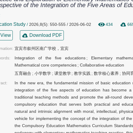
spective of the Integration of the Five Areas of Ed
毅
cation Study
/
2026,8(5): 550-555 / 2026-06-02
434
66
View
Download PDF
rmation:
宜宾市叙州区南广学校，宜宾
ords:
Integration of the five educations
;
Elementary mathema
Mathematical core competencies
;
Collaborative education
五育融合
;
小学数学
;
课堂教学
;
教学实践
;
数学核心素养
;
协同
ract:
In the new era, the fundamental mission of basic education re
integration of the five aspects of education has become a
traditional teaching methods and promote the all-round deve
compulsory education that serves both practical and educ
natural and intrinsic alignment with moral, intellectual, physic
vehicle for implementing the concept of the integration of th
the Compulsory Education Mathematics Curriculum Standards (
pedagogy with elementary mathematics teaching practice, this