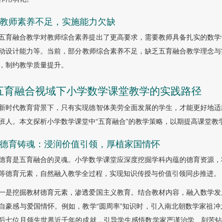
.6 教师素养不足，实施能力欠缺
五育融合教学对教师综合素养提出了更高要求，需要教师具备扎实的数学
动设计能力等。当前，部分教师综合素养不足，缺乏五育融合教学理念与
，制约教学质量提升。
 五育融合视域下小学数学课堂教学的实践路径
新时代教育背景下，只有实现德智体美劳全面发展的学生，才能更好地适
班人。本文探析小学数学课堂中“五育融合”的教学策略，以期提高课堂教
.1 德育铸魂：浸润价值引领，厚植家国情怀
德育是五育融合的灵魂。小学数学课堂应深度挖掘学科内蕴的德育资源，
等德育元素，自然融入教学全过程，实现知识传授与价值引领同步推进。
一是挖掘教材德育元素，渗透爱国主义教育。结合教材内容，融入数学发
自豪感与爱国情怀。例如，教学“圆周率”知识时，引入南北朝数学家祖
后七位且领先世界近千年的成就，引导学生感悟数学家严谨治学、刻苦钻