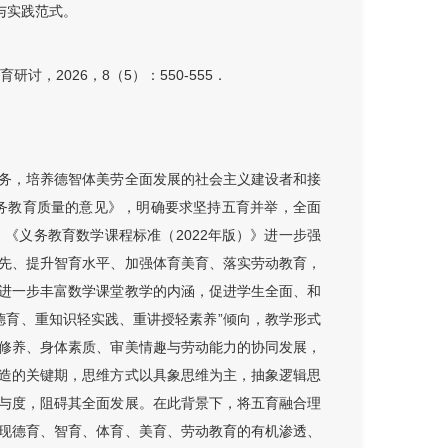
与实践范式。
，2026，8（5）：550-555．
务，培养德智体美劳全面发展的社会主义建设者和接
义务教育质量的意见》，明确要求坚持五育并举，全面
。《义务教育数学课程标准（2022年版）》进一步强
先、提升智育水平、加强体育美育、落实劳动教育，
进一步丰富数学课堂教学的内涵，促进学生全面、和
轻德育、重知识轻实践、重讲授轻素养”倾向，教学形式
修养、身体素质、审美情趣与劳动能力的协同发展，
造的关键期，思维方式以具象思维为主，抽象逻辑思
与度，阻碍其全面发展。在此背景下，将五育融合理
现德育、智育、体育、美育、劳动教育的有机渗透、