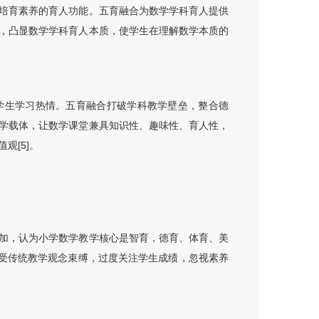
培育素养的育人功能。五育融合为数学学科育人提供
，凸显数学学科育人本质，使学生在理解数学本质的
学生学习热情。五育融合打破学科教学壁垒，整合德
学载体，让数学课堂兼具知识性、趣味性、育人性，
值观
[5]
。
加，认为小学数学教学核心是智育，德育、体育、美
师受传统教学观念束缚，过度关注学生成绩，忽视素养