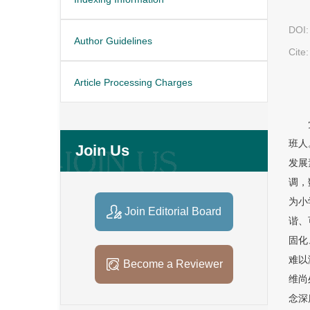
DOI:
Author Guidelines
Cite:
Article Processing Charges
班人
Join Us
发展
调，
为小
Join Editorial Board
谐、
固化
难以
Become a Reviewer
维尚
念深