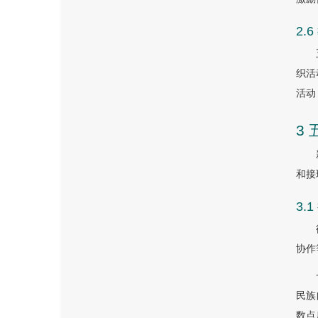
2
织活
活动
3
和接
3
协作
民族
数点