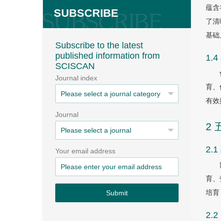
蕴含
SUBSCRIBE
了清
基础
Subscribe to the latest
published information from
1.
SCISCAN
Journal index
育、
有效
Journal
2
2
Your email address
育、
培育
Submit
2.