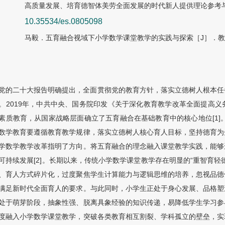
高质量发展、培育德智体美劳全面发展的时代新人提供理论参考
10.35534/es.0805098
马毅．五育融合视域下小学数学课堂教学的实践与探索［J］．教育研讨
党的二十大报告明确提出，全面贯彻党的教育方针，落实立德树人根本任
。2019年，中共中央、国务院印发《关于深化教育教学改革全面提高
素质教育，从国家战略层面确立了五育融合在基础教育中的核心地位[1]
数学教育要遵循教育教学规律，落实立德树人核心育人目标，坚持德育为
学数学教学改革指明了方向。将五育融合的理念融入课堂教学实践，能够
可持续发展[2]。长期以来，传统小学数学课堂教学存在明显的“重智育
、育人方式碎片化，过度聚焦学生计算能力与逻辑思维的培养，忽视品德
满足新时代全面育人的要求。与此同时，小学生正处于身心发展、品格塑
处于萌芽阶段，抽象性强、脱离具象经验的知识传递，易降低学生学习参
度融入小学数学课堂教学，突破各类教育相互割裂、学科孤立的壁垒，实