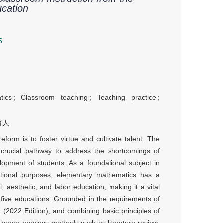
ucation
5
tics
;
Classroom teaching
;
Teaching practice
;
育人
form is to foster virtue and cultivate talent. The
 crucial pathway to address the shortcomings of
lopment of students. As a foundational subject in
ational purposes, elementary mathematics has a
al, aesthetic, and labor education, making it a vital
e five educations. Grounded in the requirements of
2022 Edition), and combining basic principles of
 paper employs methods such as literature review,