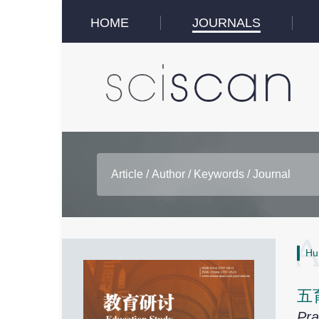
HOME
JOURNALS
Hu
五
Pra