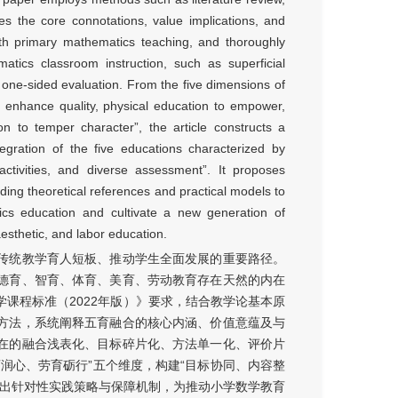
tes the core connotations, value implications, and
with primary mathematics teaching, and thoroughly
atics classroom instruction, such as superficial
one-sided evaluation. From the five dimensions of
to enhance quality, physical education to empower,
on to temper character”, the article constructs a
gration of the five educations characterized by
 activities, and diverse assessment”. It proposes
ding theoretical references and practical models to
cs education and cultivate a new generation of
aesthetic, and labor education.
传统教学育人短板、推动学生全面发展的重要路径。
德育、智育、体育、美育、劳动教育存在天然的内在
课程标准（2022年版）》要求，结合教学论基本原
方法，系统阐释五育融合的核心内涵、价值意蕴及与
在的融合浅表化、目标碎片化、方法单一化、评价片
润心、劳育砺行”五个维度，构建“目标协同、内容整
提出针对性实践策略与保障机制，为推动小学数学教育