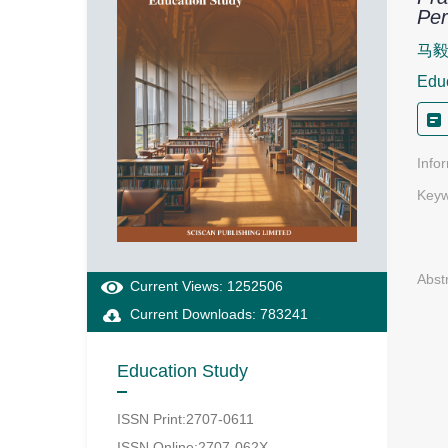
Per
马
Edu
Info
Keyw
Abst
Current Views: 1252506
Current Downloads: 783241
Education Study
ISSN Print:2707-0611
ISSN Online:2707-062X