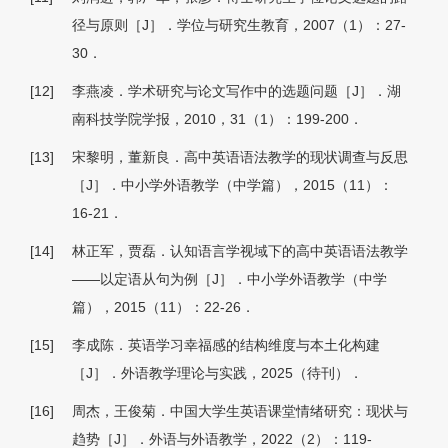
径与原则［J］．学位与研究生教育，2007（1）：27-
30．
[12]
李燕凌．学术研究与论文写作中的选题问题［J］．湖
南科技学院学报，2010，31（1）：199-200．
[13]
宋黎明，董新良．高中英语语法教学的现状调查与反思
［J］．中小学外语教学（中学篇），2015（11）：
16-21．
[14]
林正军，贾磊．认知语言学视域下的高中英语语法教学
——以定语从句为例［J］．中小学外语教学（中学
篇），2015（11）：22-26．
[15]
李成陈．英语学习幸福感的结构维度与本土化构建
［J］．外语教学理论与实践，2025（待刊）．
[16]
周杰，王俊菊．中国大学生英语课堂情绪研究：现状与
趋势［J］．外语与外语教学，2022（2）：119-