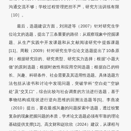
沟通交流不够；学校过程管理把控不严，研究方法训练有限
［
10］
。
最后，选题建议方面，刘润进等（2007）针对研究生学
位论文的选题，提出了三条重要的路径：从观察现象中挖掘课
题、从生产实践中开发课题和从文献阅读研究中提炼课题
[11]。周毅（2009）针对研究生学位论文选题提出了10条原
则：根据研究目的、研究类型、研究实力选择；根据“小题大
做”的原则选题；根据时效性和应用空间选题；根据自己的特
长、兴趣、科研条件、社会需要及其适用性选题。具体选题方
法包括从读书和讨论中发现问题，突破学科“空白处”“空缺
处”及“交叉口”，综合比较与社会调查的方法进行选题，基于
事物结构或现状进行逆向思维的回溯法选题等[5]。李燕凌
（2010）提出，要在最感兴趣的问题探索中选题，透过纷繁
复杂的现象把握问题的本质，学术论文选题必须有牢靠的理论
基础提供支撑[12]。高文财和赵欣欣（2024）建议，从课程与