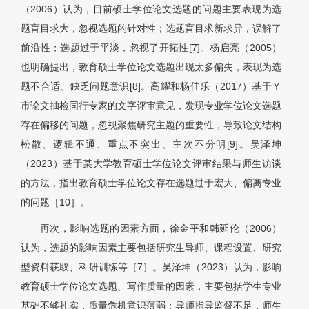
（2006）认为，目前硕士学位论文选题的问题主要表现为选
题盲目求大，忽视选题的针对性；选题盲目求新求异，误解了
前沿性；选题过于平淡，忽视了开拓性[7]。杨启亮（2005）
也明确提出，教育硕士学位论文选题出现太多偏失，表现为选
题不合适、缺乏问题意识[8]。高耀和杨佳乐（2017）基于Ｙ
市论文抽检同行专家的文字评审意见，发现专业学位论文选题
存在偏移的问题，忽视聚焦研究主题的重要性，导致论文结构
松散、逻辑不通、重点不突出、主次不分明[9]。吴泽坤
（2023）基于某大学教育硕士学位论文评审结果与师生访谈
的方法，指出教育硕士学位论文存在选题过于宏大、偏离专业
的问题［
10］
。
再次，影响选题的因素方面，徐金平和韩延伦（2006）
认为，选题的影响因素主要包括研究生导师、课程设置、研究
型资料获取、科研训练等［7］。吴泽坤（2023）认为，影响
教育硕士学位论文选题、写作质量的因素，主要包括学生专业
基础不够扎实，质量危机意识薄弱；导师指导监督不足，师生