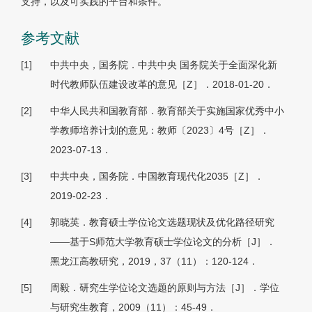
支持，以及可实践的平台和条件。
参考文献
[1]
中共中央，国务院．中共中央 国务院关于全面深化新
时代教师队伍建设改革的意见［Z］．2018-01-20．
[2]
中华人民共和国教育部．教育部关于实施国家优秀中小
学教师培养计划的意见：教师〔2023〕4号［Z］．
2023-07-13．
[3]
中共中央，国务院．中国教育现代化2035［Z］．
2019-02-23．
[4]
郭晓英．教育硕士学位论文选题现状及优化路径研究
——基于S师范大学教育硕士学位论文的分析［J］．
黑龙江高教研究，2019，37（11）：120-124．
[5]
周毅．研究生学位论文选题的原则与方法［J］．学位
与研究生教育，2009（11）：45-49．