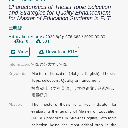
Characteristics of Thesis Topic Selection
and Strategies for Quality Enhancement
for Master of Education Students in ELT
王晓娜
Education Study
/
2026,8(6): 678-683 / 2026-06-30
248
334
View
Download PDF
Information:
沈阳师范大学，沈阳
Keywords:
Master of Education (Subject English)
;
Thesis
;
Topic selection
;
Quality enhancement
教育硕士（学科英语）
;
学位论文
;
选题特点
;
质量提升
Abstract:
The master’s thesis is a key indicator for
evaluating the quality of Master of Education
(M.Ed.) programs in Subject English, with topic
selection being the most critical step in the