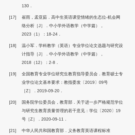
130．
[17]
崔雨，孟亚茹．高中生英语课堂情绪的生态位-机会网
络分析［J］．中小学外语教学（中学篇），
2023（1）：18-24．
[18]
温小军．学科教学（英语）专业学位论文选题与研究设
计指导［J］．中小学外语教学（中学篇），
2018（12）：2-8．
[19]
全国教育专业学位研究生教育指导委员会．教育硕士专
业学位论文基本要求：教指委发〔2019〕09号
［Z］．2019-09-20．
[20]
国务院学位委员会，教育部．关于进一步严格规范学位
与研究生教育质量管理的若干意见：学位〔2020〕19
号［Z］．2020-09-11．
[21]
中华人民共和国教育部．义务教育英语课程标准