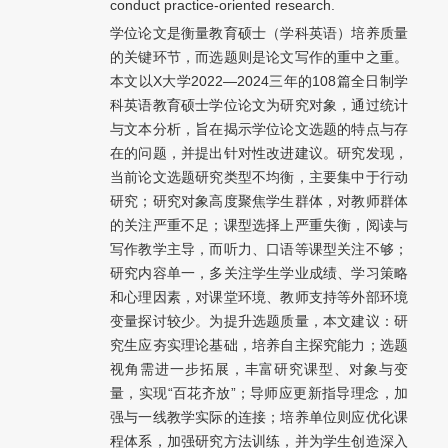
conduct practice-oriented research.
学位论文是衡量教育硕士（学科英语）培养质量
的关键环节，而选题则是论文写作的重中之重。
本文以X大学2022—2024三年的108篇全日制学
科英语教育硕士学位论文为研究对象，通过统计
与文本分析，旨在揭示学位论文选题的特点与存
在的问题，并提出针对性改进建议。研究发现，
当前论文选题研究类型不均衡，主要集中于行动
研究；研究对象高度聚焦学生群体，对教师群体
的关注严重不足；课型选择上严重失衡，阅读与
写作教学主导，而听力、口语等课型关注不够；
研究内容单一，多关注学生学业成绩、学习策略
和心理因素，对课堂环境、教师支持等外部环境
变量探讨较少。为提升选题质量，本文建议：研
究生应夯实理论基础，培养自主探究能力；选题
视角需进一步拓展，丰富研究课型、对象与变
量，实现“百花齐放”；导师应更新指导理念，加
强与一线教学实际的连接；培养单位则应优化课
程体系，加强研究方法训练，并为学生创造深入