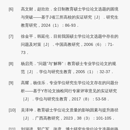
[6]
高文财，赵欣欣．全日制教育硕士学位论文选题的困境
与突破——基于J省三所高校的实证研究［J］．研究生
教育研究，2024（1）：86-93．
[7]
徐金平，韩延伦．目前我国硕士学位论文选题中存在的
问题及对策［J］．中国高教研究，2006（6）：71-
73．
[8]
杨启亮．“问题”与“解释”：教育硕士专业学位论文的规
范［J］．学位与研究生教育，2005（1）：32-37．
[9]
高耀，杨佳乐．专业学位研究生学位论文存在的问题分
析——基于Y市论文抽检同行专家评审意见的实证研究
［J］．学位与研究生教育，2017（8）：53-58．
[10]
吴泽坤．教育硕士学位论文质量的影响因素与提升路径
［J］．广西高教研究，2023，38（3）：101-105．
[11]
刘润进，郭广军，张彦．博士研究生学位论文选题的路