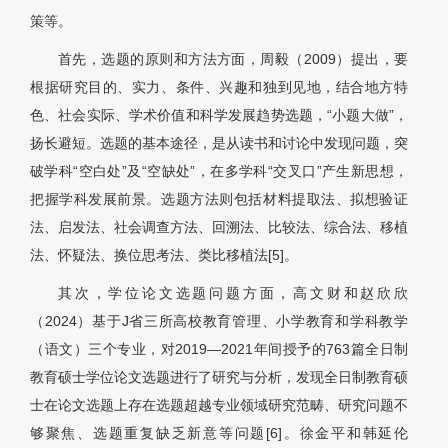
策等。
首先，选题的原则和方法方面，周毅（2009）提出，要
根据研究目的、实力、条件、兴趣和独到见地，结合地方特
色、社会实际、学术价值和科学发展趋势选题，“小题大做”，
扬长避短。选题的基本途径，是从读书和讨论中发现问题，突
破学科“空白处”及“空缺处”，在多学科“交叉口”产生新思想，
把握学科发展前景。选题方法则包括材料提取法、拟想验证
法、启发法、社会调查方法、回溯法、比较法、综合法、移植
法、怀疑法、换位思考法、类比移植法
[5]
。
其次，学位论文选题问题方面，高文财和赵欣欣
（2024）基于J省三所高校教育管理、小学教育和学科教学
（语文）三个专业，对2019—2021年间授予的763篇全日制
教育硕士学位论文选题进行了研究与分析，发现全日制教育硕
士在论文选题上存在选题超越专业领域研究范畴、研究问题不
够聚焦、选题重复缺乏新意等问题[6]。徐金平和韩延伦