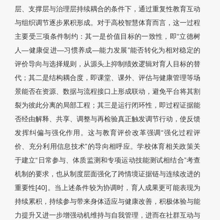
层、支撑层与治理层持续耦合的条件下，通过重复性教育互动
与组织调节逐步累积形成。对于高校智慧体育而言，这一过程
主要受三项条件制约：其一是价值目标的一致性，即“立德树
人—健康促进—习惯养成—能力发展”能否转化为相对稳定的
评价导向与选择规则，从源头上抑制绩效逻辑对育人目标的替
代；其二是结构耦合度，即课堂、课外、评估与健康管理等场
景能否在资源、数据与流程接口上形成联动，避免平台将其割
裂为彼此分离的局部工程；其三是运行闭环性，即过程证据能
否经由解释、共享、调整与再检验真正触发调节行动，使反馈
发挥纠偏与强化作用。这与教育评价改革强调“强化过程评
价、充分利用信息技术”的导向相呼应。学校体育相关政策关
于建立“日常参与、体质监测和专项运动技能测试相结合”考查
机制的要求，也从制度层面强化了跨情境证据链与连续改进的
重要性[40]。当上述条件较为协调时，育人成果更可能表现为
持续累积，持续参与带来身体适应与健康改善，积极体验与能
力提升又进一步增强动机维持与自我管理，进而在社群互动与