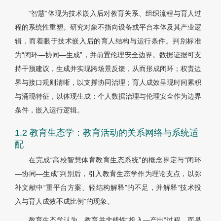
“智慧”体现为技术嵌入后对教育关系、组织流程与育人过
程的系统性重塑。研究对象不指向设备或平台本体及其产业逻
辑，而着眼于技术嵌入后的育人结构与运行条件。判别标准
为“闭环—协同—生成”，并前置伦理安全边界。数据证据可支
持干预建议，生成并实现跨场景反馈，从而形成闭环；权责边
界与接口规则清晰，以支撑协同治理；育人成效呈现时间累积
与涌现特征，以体现生成；个人数据治理与伦理安全作为边界
条件，嵌入运行逻辑。
1.2 教育生态学：教育活动的关系网络与系统适
配
在完成“高校智慧体育教育生态系统”的概念界定与“闭环
—协同—生成”判别后，引入教育生态学作为理论支点，以弥
补文献中“重平台方案、轻结构解释”的不足，并解释“技术投
入与育人成效不成比例”的现象。
教育生态学认为，教育并非线性“投入—产出”过程，而是