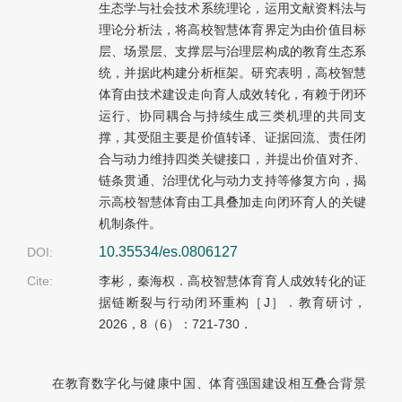
生态学与社会技术系统理论，运用文献资料法与
理论分析法，将高校智慧体育界定为由价值目标
层、场景层、支撑层与治理层构成的教育生态系
统，并据此构建分析框架。研究表明，高校智慧
体育由技术建设走向育人成效转化，有赖于闭环
运行、协同耦合与持续生成三类机理的共同支
撑，其受阻主要是价值转译、证据回流、责任闭
合与动力维持四类关键接口，并提出价值对齐、
链条贯通、治理优化与动力支持等修复方向，揭
示高校智慧体育由工具叠加走向闭环育人的关键
机制条件。
10.35534/es.0806127
DOI:
Cite:
李彬，秦海权．高校智慧体育育人成效转化的证
据链断裂与行动闭环重构［J］．教育研讨，
2026，8（6）：721-730．
在教育数字化与健康中国、体育强国建设相互叠合背景