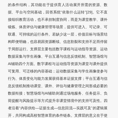
的条件结构，其功能在于提供育人活动展开所需的资源、数
据、平台与空间基础，回答系统“依靠什么运转”[29]。它不直
接组织教育活动，也不承担制度协同，而是为课堂教学、课外
锻炼、体质评估与健康管理等场景，提供可进入、可记录、可
联通、可持续的运行条件。若缺少这一层，价值目标与场景结
构即便明确，也容易因资源断续、信息割裂和支持不足而停留
于局部运行。支撑层主要包括数字课程与运动指导资源、运动
数据采集与学生画像、平台互通与信息反馈机制、智慧场馆与
AI辅助四个方面。数字课程与运动指导资源为课堂与课外提供
可复用、可迁移的内容基础；运动数据采集与学生画像使参与
行为、体质变化与能力发展获得基本证据支撑；平台互通与信
息反馈机制推动课堂、课外、评估与健康管理之间形成必要的
数据衔接；智慧场馆与AI辅助则通过场地服务、任务提示、负
荷提醒与风险提示等方式提升非课堂情境中的支持可及性。四
者沿着“内容供给—证据生成—信息回流—实践可及”的逻辑展
开，共同构成高校智慧体育的条件链条。支撑层的意义在于使