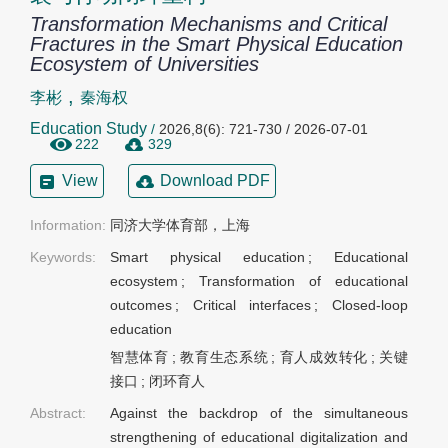
Transformation Mechanisms and Critical
Fractures in the Smart Physical Education
Ecosystem of Universities
,
李彬
秦海权
Education Study
/
2026,8(6): 721-730 / 2026-07-01
222
329
View
Download PDF
Information:
同济大学体育部，上海
Keywords:
Smart physical education
;
Educational
ecosystem
;
Transformation of educational
outcomes
;
Critical interfaces
;
Closed-loop
education
智慧体育
;
教育生态系统
;
育人成效转化
;
关键
接口
;
闭环育人
Abstract:
Against the backdrop of the simultaneous
strengthening of educational digitalization and