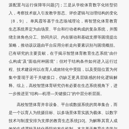
源配置与运行保障等问题[7]；三是从学校体育数字化转型切
入，考察技术嵌入引发教学形态、评价逻辑与治理结构的变化
［8，9］。单凤霞等基于生态场域理论，将智慧化体育教育
生态系统界定为由场景、平台和行动者构成的复杂系统，并围
绕主体角色分工、协同共识、内在驱动和基础支撑等困境提出
策略，推动该议题由平台应用分析走向要素识别与困境概括。
已有研究的主要贡献，在于揭示智慧体育教育生态系统“由什
么构成”及“面临何种困境”；但对于结构条件如何进入运行过
程、技术建设何以在育人成效转化中受阻，以及受阻位置为何
集中显现于若干关键接口，仍缺乏更具层级感的转化逻辑解
释。综上，高校智慧体育研究仍有必要在生态系统视角下，进
一步推进至“结构—机理—关键接口”的中层分析层面。
高校智慧体育并非设备、平台或数据系统的简单集合，而
是一个以育人为统摄目标、以多场景体育实践为载体、以数字
技术与制度安排为支撑的教育生态系统[10]。为解释其育人成
效的生成逻辑及转化受阻的发生机制，本文基于教育生态学与