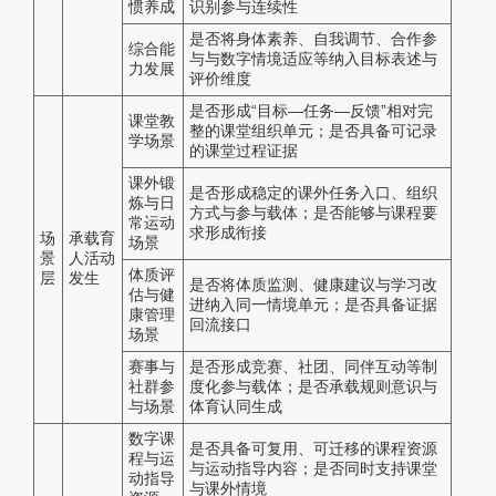
惯养成
识别参与连续性
是否将身体素养、自我调节、合作参
综合能
与与数字情境适应等纳入目标表述与
力发展
评价维度
是否形成“目标—任务—反馈”相对完
课堂教
整的课堂组织单元；是否具备可记录
学场景
的课堂过程证据
课外锻
是否形成稳定的课外任务入口、组织
炼与日
方式与参与载体；是否能够与课程要
常运动
求形成衔接
场
承载育
场景
景
人活动
体质评
层
发生
是否将体质监测、健康建议与学习改
估与健
进纳入同一情境单元；是否具备证据
康管理
回流接口
场景
赛事与
是否形成竞赛、社团、同伴互动等制
社群参
度化参与载体；是否承载规则意识与
与场景
体育认同生成
数字课
是否具备可复用、可迁移的课程资源
程与运
与运动指导内容；是否同时支持课堂
动指导
与课外情境