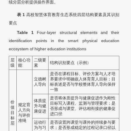
续分层分析提供操作界面。
表 1
高校智慧体育教育生态系统四层结构要素及其识别
要点
Table 1
Four-layer structural elements and their
identification points in the smart physical education
ecosystem of higher education institutions
层
核心功
二级要
结构识别要点（示例）
级
能
素
是否在课程目标、评价方案与人才培
立德树
养要求中明确嵌入体育育人目标；目
人导向
标表述是否与学校整体育人导向保持
一致
是否将体质提升与健康促进作为刚性
体质提
价
目标写入课程、监测与管理要求；是
规定育
升与健
值
否形成与课堂、评估相衔接的健康促
人方向
康促进
目
进口径
与评价
标
准绳
运动行
是否设置跨课堂与课外的持续参与要
层
为与习
求；是否形成稳定的过程记录口径以