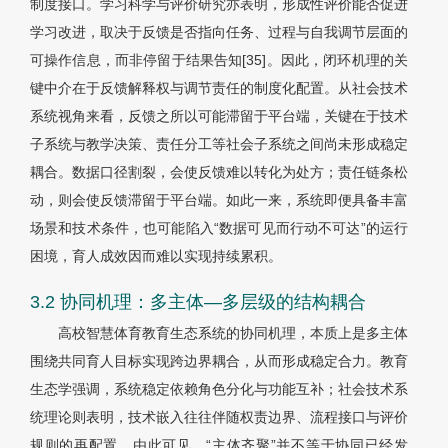
制度接口。学习科学与评价研究亦表明，形成性评价能否促进
学习改进，取决于反馈是否指向任务、过程与自我调节层面的
可操作信息，而非停留于结果告知[35]。因此，闭环机理的关
键中介在于反馈解释权与调节责任的制度化配置。从社会技术
系统视角来看，反馈之所以可能滞留于平台端，关键在于技术
子系统与教学决策、责任分工等社会子系统之间尚未形成稳定
耦合。数据口径割裂，会使反馈难以转化为处方；责任链条松
动，则会使反馈滞留于平台端。如此一来，系统即便具备丰富
场景和技术条件，也可能陷入“数据可见而行动不可达”的运行
困境，育人成效因而难以实现持续累积。
3.2 协同机理：多主体—多层级的结构耦合
高校智慧体育教育生态系统的协同机理，本质上是多主体
围绕共同育人目标实现跨边界耦合，从而形成稳定合力。教育
生态学强调，系统稳定依赖角色分化与功能互补；社会技术系
统理论则表明，技术嵌入往往伴随权责边界、流程接口与评价
规则的再配置。由此可见，“主体齐聚”并不等于协同已经发