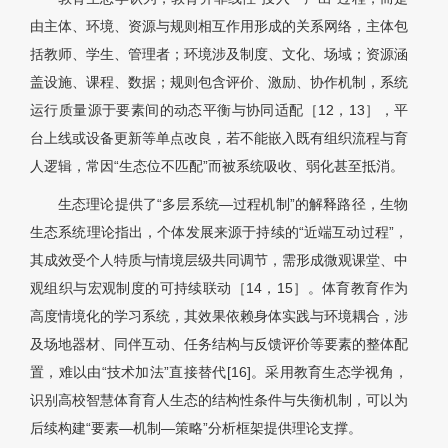
由主体、环境、资源与规则相互作用形成的关系网络，主体包
括教师、学生、管理者；环境涉及制度、文化、场域；资源涵
盖设施、课程、数据；规则包含评价、激励、协作机制，系统
运行质量源于要素间的动态平衡与协同适配［12，13］，平
台上线或设备更新等单点改良，若不能嵌入既有组织流程与育
人逻辑，常因“生态位不匹配”而被系统吸收、弱化甚至抵消。
生态理论提供了“多层系统—过程机制”的解释路径，生物
生态系统理论指出，个体发展来源于持续的“近端互动过程”，
其成效受个人特质与情境层级共同调节，需形成微观课堂、中
观组织与宏观制度的可持续联动［14，15］。体育教育作为
高度情境化的学习系统，其效果依赖身体实践与环境耦合，涉
及场地器材、同伴互动、任务结构与反馈评价等要素的整体配
置，难以由“技术加法”直接替代[16]。采用教育生态学视角，
识别高校智慧体育育人生态的结构性条件与失衡机制，可以为
后续构建“要素—机制—策略”分析框架提供理论支撑。