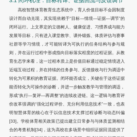
3.1 闭环机理：目标转译、证据回流与反馈调节
高校智慧体育教育生态系统中，育人价值目标不会因制度
设计而自动兑现，其实现依赖于“目标—情境—证据—调节”的
闭环运行。上文界定的立德树人、健康促进、习惯养成与能力
发展等目标，只有进入课堂教学、课外锻炼、体质评估与赛事
社群等学习情境，才可能转译为可执行的任务结构与参与规
则，并在运行过程中形成指向目标落实程度的过程证据。从教
育生态学来看，这一过程本质上是价值目标通过稳定情境进入
近端互动过程，并在持续的任务参与、反馈接收与行为调适中
转化为可累积的教育证据。闭环能否成立，关键在于这些证据
能否转化为可操作的诊断，并进一步触发教学与管理的调适，
形成“执行—复评—再调整”的连续改进链。这一逻辑与教育评
价改革强调的“强化过程评价、充分利用信息技术”一致，也表
明智慧体育的核心在于以信息技术支撑过程诊断与动态纠偏
[33]。学校体育相关政策已提出建立日常参与与体质监测相结
合的考查机制[34]，这为高校在多场景中组织证据回流提供了