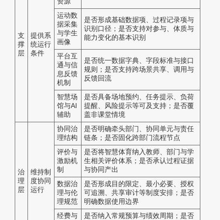
资源
运动数
是否形成基础数据项、过程记录项与
据采集
识别口径；是否支持对参与、体质与
与学生
支
提供系
能力变化的基本识别
画像
撑
统运行
层
条件
平台互
是否统一数据字典、字段标准与接口
通与信
规则；是否支持跨场景共享、调用与
息反馈
反馈回流
机制
智慧场
是否具备场地预约、任务提示、负荷
馆与AI
提醒、风险提示等可及支持；是否覆
辅助
盖非课堂情境
协同治
是否明确牵头部门、协同单元与责任
理结构
链条；是否固化跨部门流程节点
评价与
是否将智慧体育纳入教师、部门与学
激励机
生相关评价体系；是否承认过程证据
制
与协同产出
治
维持制
理
度协同
数据治
是否形成目的限定、最小必要、授权
层
运行
理与伦
可追溯、共享审计等制度安排；是否
理规范
明确数据使用边界
经费与
是否纳入常规预算与绩效周期；是否