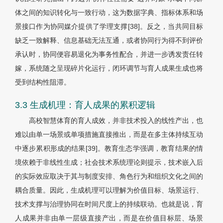
体之间的知识转化与一致行动，这为数据字典、指标体系和场
景接口作为协同媒介提供了学理支撑[38]。反之，当共同目标
缺乏一致解释、信息基础无法互通，或者协同行为得不到评价
承认时，协同便容易退化为事务性配合，并进一步诱发责任转
嫁，系统随之呈现碎片化运行，闭环调节与育人成果生成也将
受到结构性阻滞。
3.3 生成机理：育人成果的累积逻辑
高校智慧体育的育人成效，并非技术投入的线性产出，也
难以由单一场景或单项措施直接推出，而是在多主体持续互动
中逐步累积形成的结果[39]。教育生态学强调，教育结果的情
境依赖于非线性生成；社会技术系统理论则提示，技术嵌入后
的实际效应取决于其与制度安排、角色行为和组织文化之间的
耦合质量。因此，生成机理可以理解为价值目标、场景运行、
技术支撑与治理协同在时间尺度上的持续联动。也就是说，育
人成果并非由单一层级直接产出，而是在价值目标层、场景