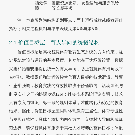
绩效保
覆盖资源更新、设备运维与服务供给
障
等长期事项
注：本表所列为结构识别要点，而非运行成效或绩效评价
指标；相关过程机制与结果表现见第4章与第5章。
2.1 价值目标层：育人导向的统摄结构
价值目标层是高校智慧体育教育生态系统的方向约束，规
定系统建设与运行的基本尺度。其功能在于为场景设置、数据
采集和治理安排提供统一的育人导向，防止智慧体育滑向以平
台扩张、数据累积和过程管控替代育人目标的技术逻辑。教育
生态学强调，教育实践的有效性取决于价值取向、活动组织与
制度安排之间的协调状况[26]；社会技术系统理论表明，技术
只有嵌入与组织目标一致的规则体系，才能转化为稳定的教育
结果。据此，价值目标层应同时体现教育正当性、体育专业性
与发展连续性，具体可概括为四个方面：立德树人导向构成规
范边界，确保智慧体育服务于高校人才培养的整体目标；体质