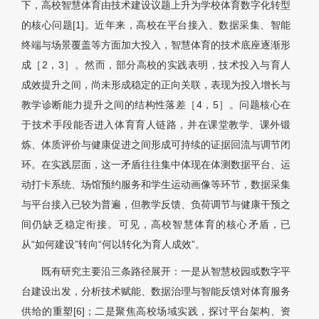
下，高校智慧体育由技术建设议题上升为学校体育数字化转型
的核心问题[1]。近年来，高校在平台接入、数据采集、智能
终端与场景覆盖等方面加大投入，智慧体育的技术底座逐渐形
成［2，3］。然而，部分高校的实践表明，技术投入与育人
成效提升之间，尚未形成稳定的正向关联，表现为投入增长与
教学诊断能力提升之间的结构性落差［4，5］。问题核心在
于技术手段能否进入体育育人链路，并在课堂教学、课外锻
炼、体质评价与健康促进之间形成可持续的证据回流与调节闭
环。在实践层面，这一矛盾往往集中体现在体测数据平台、运
动打卡系统、场馆预约服务和学生运动画像等环节，数据采集
与平台接入已较为普遍，但教学反馈、负荷调节与健康干预之
间仍缺乏稳定衔接。可见，高校智慧体育的核心矛盾，已
从“如何建设”转向“何以转化为育人成效”。
既有研究主要沿三条路径展开：一是从智慧校园或数字平
台建设出发，分析技术赋能、数据治理与智能反馈对体育服务
供给的重塑[6]；二是聚焦高校场域实践，探讨平台架构、资