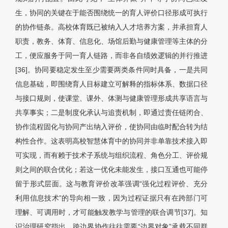
生，协同的关键在于能否围绕统一的育人评价口径形成可执行
的协作链条。高校体育既已被纳入人才培养方案，并承担育人
职责，教务、体育、信息化、场馆后勤与健康管理等主体的分
工，便应服务于同一育人链路，而非各自绩效逻辑的并行推进
[36]。协同要稳定发生至少需要两类条件同时具备，一是共同
信息基础，即围绕育人目标建立可解释的指标体系、数据口径
与接口规则，使课堂、课外、体测与健康管理形成共享语言与
共享事实；二是制度化承认与追责机制，即通过责任链闭合、
协作流程固化与协同产出纳入评价，使协同由临时配合转为结
构性合作。这表明高校智慧体育中的协同并非单靠技术接入即
可实现，而有赖于技术子系统与组织流程、角色分工、评价规
则之间的联合优化；若这一优化未能发生，接口互通也可能停
留于形式层面。这与教育评价改革强调“强化过程评价、充分
利用信息技术”的导向相一致，因为过程证据只有在跨部门可
理解、可调用时，才可能触发教学与管理的联合调节[37]。知
识治理研究指出，跨边界协作往往需要“边界对象”承载不同群