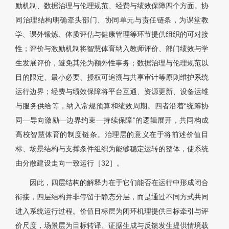
励机制、数据治理与伦理规范、经费与绩效保障四个方面。协
同治理结构明确牵头部门、协同单元与责任链条，为课堂教
学、课外锻炼、体质评估与健康管理等环节提供组织的可对接
性；评价与激励机制将智慧体育纳入教师评价、部门绩效与学
生发展评价，避免其沦为额外性事务；数据治理与伦理规范以
目的限定、最小必要、授权可追溯与共享审计等原则维护系统
运行边界；经费与绩效保障将平台互通、资源更新、设备运维
与服务供给等，纳入常规预算和绩效周期。四者沿着“统筹协
同—导向激励—边界约束—持续保障”的逻辑展开，共同构成
高校智慧体育的制度链条。治理层的意义在于将前述价值目
标、场景结构与支撑条件组织为能够稳定运转的整体，使系统
由分散建设走向一致运行［
32］
。
因此，四层结构的解释力在于它们能否在运行中形成闭合
衔接，四层结构并非停留于静态分层，而是通过不同方式共同
进入系统运行过程。价值目标层为闭环机理提供目标牵引与评
价尺度，场景层为目标转译、证据生成与反馈发生提供情境载