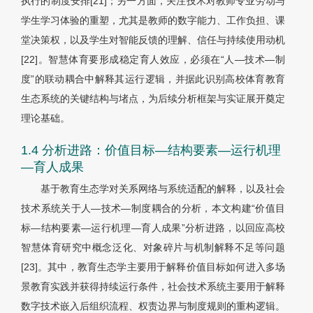
执行的制度安排[21]；另一方面，关注技术对教师专业劳动与
学生学习体验的重塑，尤其是教师的数字能力、工作负担、课
堂决策权，以及学生对智能反馈的理解、信任与持续使用动机
[22]。智慧体育要形成稳定育人效应，必须在“人—技术—制
度”的联动耦合中解释其运行逻辑，并据此识别高校体育教育
生态系统的关键结构与堵点，为后续分析框架与实证展开奠定
理论基础。
1.4 分析进路：价值目标—结构要素—运行机理
—育人成果
基于教育生态学对关系网络与系统适配的解释，以及社会
技术系统关于人—技术—制度耦合的分析，本文构建“价值目
标—结构要素—运行机理—育人成果”分析进路，以回应高校
智慧体育研究中概念泛化、对象碎片与机制解释不足等问题
[23]。其中，教育生态学主要用于解释价值目标如何进入多场
景教育实践并获得持续运行条件，社会技术系统主要用于解释
数字技术嵌入后组织流程、权责边界与制度规则的重构逻辑。