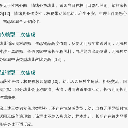
多见于性格外向、情绪外放幼儿。返园当日在校门口剧烈哭闹、紧抓家长
为[12]；情绪具备传染性，极易带动其他幼儿产生不安。生理上伴随恶
、留恋家庭全天候陪伴。
2 依赖型二次焦虑
幼儿适应期对教师、依恋物品高度依附，反复询问放学接送时间，无法独
寸步不离教师。长假居家被家长全程照料，自理能力出现倒退，无法独立
办家庭中该类型幼儿占比更高［
13］
。
3 退缩型二次焦虑
隐蔽性最强，极易被教师忽略[10]。幼儿入园后独坐角落、拒绝交流，
期沉默，部分幼儿会谎称腹痛、头痛，进而逃避集体活动。长假期间长期
严重缺失。
除上述三类独立焦虑类型外，还存在情绪感染型：幼儿自身无明显抵触情
返园班级普遍现象，该群体不纳入焦虑幼儿样本统计。长期存在较为严重
降等身体不适反应。