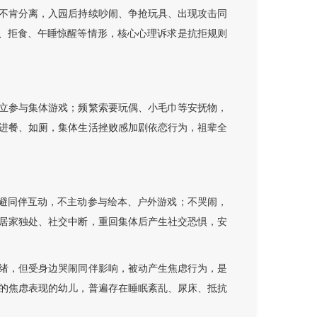
不肯分离，入园后持续吵闹、争抢玩具、出现攻击同
心、拒食、午睡惊醒等情形，核心心理诉求是抗拒规则
立参与集体游戏；频繁索要玩偶、小毛巾等安抚物，
进餐、如厕，集体生活挫败感加剧依恋行为，祖辈全
回避同伴互动，不主动参与绘本、户外游戏；不哭闹，
居家独处、社交中断，重回集体后产生社交恐惧，安
绪，但受身边哭闹同伴影响，被动产生焦虑行为，是
的焦虑表现的幼儿，普遍存在睡眠紊乱、尿床、抵抗