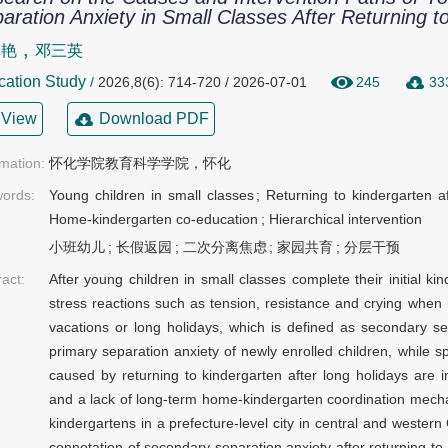
aration Anxiety in Small Classes After Returning 
,
林艳
邓三英
cation Study
/
2026,8(6): 714-720 / 2026-07-01
245
33
View
Download PDF
rmation:
怀化学院教育科学学院，怀化
ords:
Young children in small classes
;
Returning to kindergarten af
Home-kindergarten co-education
;
Hierarchical intervention
小班幼儿
;
长假返园
;
二次分离焦虑
;
家园共育
;
分层干预
ract:
After young children in small classes complete their initial k
stress reactions such as tension, resistance and crying when
vacations or long holidays, which is defined as secondary se
primary separation anxiety of newly enrolled children, while 
caused by returning to kindergarten after long holidays are in
and a lack of long-term home-kindergarten coordination mechan
kindergartens in a prefecture-level city in central and wester
connotation of secondary separation anxiety after returning to 