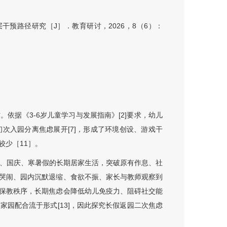
预路径研究［J］．教育研讨，2026，8（6）：
依据《3-6岁儿童学习与发展指南》[2]要求，幼儿
次入园分离焦虑展开[7]，形成了环境创设、游戏干
较少［
11］
。
节、国庆、寒暑假的长期居家生活，突破原有作息、社
哭闹、园内沉默退缩、食欲不振、家长与教师观察到
保教秩序，长期焦虑会降低幼儿免疫力、阻碍社交能
园配合流于形式[13]，因此探究长假返园二次焦虑