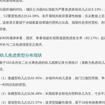
无明显情绪波动。
分园所编码对比：城区公办园A出现较为严重焦虑表现幼儿占比5.13%；乡
1、C2重度焦虑占比14.39%。未开展组间差异显著性检验，仅从数值
，该差异主要源于乡镇家庭祖辈隔代照料占比高、假期作息管控宽松、村
导致。
从时间规律来看，国庆、寒暑假超长假期返园焦虑发生率（82.17%）远高
时长与二次焦虑强度呈正相关。
2 幼儿焦虑类型分布现状
基于153名存在二次分离焦虑的幼儿观察记录分类统计（基数为焦虑幼儿
况。
（1）激越型幼儿占比42.45%：乡镇外向幼儿居多，校门口激烈哭闹
一时间识别的类型。
（2）依赖型幼儿占比36.48%：长期祖辈全程包办照料幼儿为主，寸步
（3）退缩型幼儿占比21.07%：该类型隐蔽性最强，基于18份有效教师