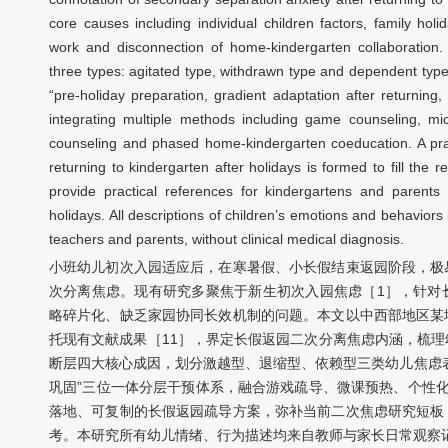
core causes including individual children factors, family holi
work and disconnection of home-kindergarten collaboration. It
three types: agitated type, withdrawn type and dependent type.
“pre-holiday preparation, gradient adaptation after returning,
integrating multiple methods including game counseling, mic
counseling and phased home-kindergarten coeducation. A prac
returning to kindergarten after holidays is formed to fill the
provide practical references for kindergartens and parents 
holidays. All descriptions of children’s emotions and behaviors 
teachers and parents, without clinical medical diagnosis.
小班幼儿初次入园适应后，在寒暑假、小长假结束返园阶段，极
次分离焦虑。现有研究多聚焦于新生初次入园焦虑［1］，针对
略碎片化、缺乏家园协同长效机制的问题。本文以中西部地区某
托现有文献成果［11］，界定长假返园二次分离焦虑内涵，梳
断层四大核心成因，划分激越型、退缩型、依赖型三类幼儿焦虑
巩固”三位一体分层干预体系，融合游戏疏导、微课预热、个性
落地、可复制的长假返园疏导方案，弥补当前二次焦虑研究短板
考。本研究所有幼儿情绪、行为描述均来自教师与家长日常观察