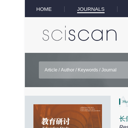
HOME
JOURNALS
Hu
长
Res