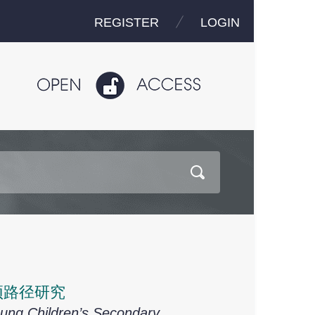
REGISTER
LOGIN
预路径研究
oung Children’s Secondary