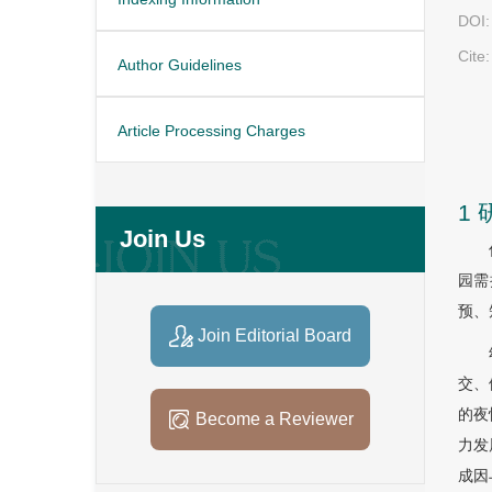
DOI:
Cite:
Author Guidelines
Article Processing Charges
1
Join Us
园需
预、
Join Editorial Board
交、
的夜
Become a Reviewer
力发
成因