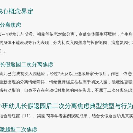
 核心概念界定
1 分离焦虑
3～4岁幼儿与父母、祖辈等依恋对象分离，身处集体陌生环境时，产生
的身体不适表现等行为表现，分为初次入园焦虑与长假返园、病愈复园引发
8］
。
2 长假返园二次分离焦虑
幼儿已完成初次入园适应，经过7天及以上连续居家长假后，作息、依恋
重新出现的分离情绪障碍，情绪反弹强度往往高于初次入园，隐蔽性更强
绪被动影响，自身不存在主动抵触集体的内在焦虑，不属于二次分离焦虑
 小班幼儿长假返园后二次分离焦虑典型类型与行
结合滑红霞［11］、梁圆[5]等学者案例观察成果，结合长假返园幼儿
1 激越型二次焦虑