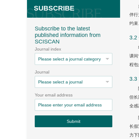
SUBSCRIBE
伴行
约束
Subscribe to the latest
published information from
3.
SCISCAN
Journal index
课间
程包
Journal
3.
Your email address
但长
全感
Submit
长假
力下