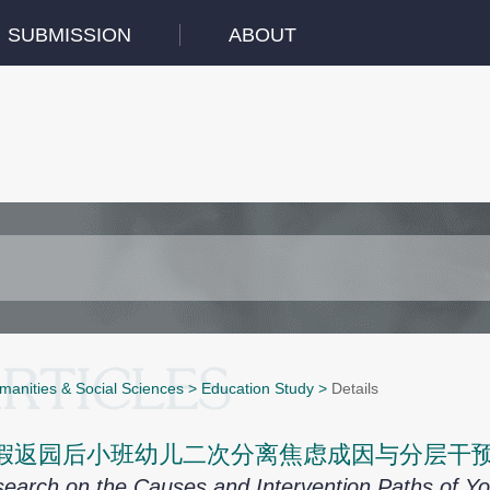
SUBMISSION
ABOUT
manities & Social Sciences
>
Education Study
>
Details
假返园后小班幼儿二次分离焦虑成因与分层干
earch on the Causes and Intervention Paths of Y