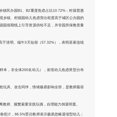
镇民办园B1、B2重度焦虑占比10.72%；村级普惠
上呈现乡镇、村级园幼儿焦虑突出程度高于城区公办园的
级园假期线上引导资源供给不足，并非园所保教质量
于清明、端午3天短假（57.32%），表明居家连续
样本，非全体200名幼儿），发现幼儿焦虑类型分布
、争抢玩具、攻击同伴，情绪极易影响全班，是教师最容
不离教师、频繁索要安抚玩偶，自理能力倒退明显。
问卷统计，86.5%受访教师表示极易忽略退缩型幼儿；