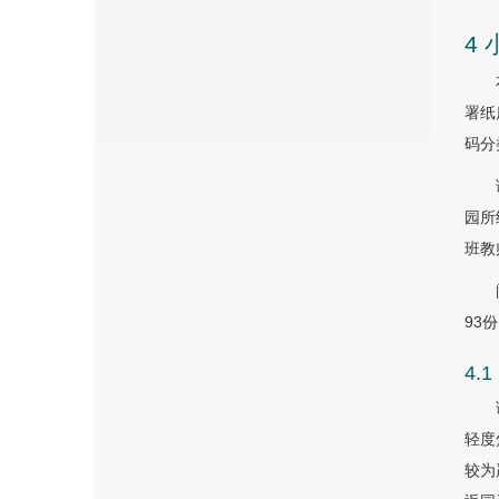
4
署纸
码分
园所
班教
93
4
轻度
较为