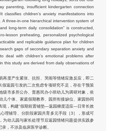
day parenting, insufficient kindergarten connection
 classifies children’s anxiety manifestations into
 A three-in-one hierarchical intervention system of
 and long-term daily consolidation” is constructed,
ro-lesson preheating, personalized psychological
ticable and replicable guidance plan for children
 research gaps of secondary separation anxiety and
to deal with children’s emotional problems after
in this study are derived from daily observations of
易再度产生紧张、抗拒、哭闹等情绪应激反应，即二
长假返园引发的二次焦虑专项研究不足，存在干预策
地级市多所公办、普惠民办小班幼儿为调研对象，依
理幼儿个体、家庭假期教养、园所衔接缺位、家园协同
表现，构建“假期前置铺垫—返园梯度适应—日常长效
化心理辅导、分阶段家园共育多元手段［3］，形成可
，为幼儿园与家长处理节后返园情绪问题提供实践参
记录，不涉及临床医学诊断。