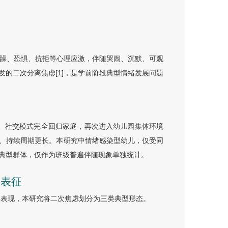
焦躁、恐惧、抗拒等心理应激，伴随哭闹、沉默、可观
的二次分离焦虑[1]，是学前阶段典型情绪发展问题
、社交模式完全回归家庭，再次进入幼儿园集体环境
、持续周期更长。本研究中情绪感染型幼儿，仅受同
典型群体，仅作为班级普遍伴随现象单独统计。
为表征
真实表现，本研究将二次焦虑划分为三类典型形态。