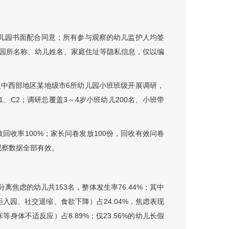
儿园书面配合同意；所有参与观察的幼儿监护人均签
园所名称、幼儿姓名、家庭住址等隐私信息，仅以编
中西部地区某地级市6所幼儿园小班班级开展调研，
1、C2；调研总覆盖3～4岁小班幼儿200名、小班带
回收率100%；家长问卷发放100份，回收有效问卷
观察数据全部有效。
焦虑的幼儿共153名，整体发生率76.44%；其中
拒入园、社交退缩、食欲下降）占24.04%，焦虑表现
体不适反应）占8.89%；仅23.56%的幼儿长假