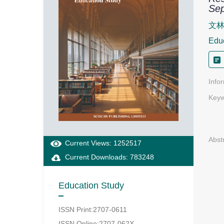
Sep
文
Edu
Info
Keyw
Abst
Current Views: 1252517
Current Downloads: 783248
Education Study
ISSN Print:2707-0611
ISSN Online:2707-062X