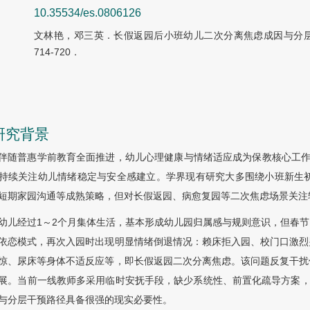
10.35534/es.0806126
文林艳，邓三英．长假返园后小班幼儿二次分离焦虑成因与分层干
714-720．
 研究背景
伴随普惠学前教育全面推进，幼儿心理健康与情绪适应成为保教核心工作。
持续关注幼儿情绪稳定与安全感建立。学界现有研究大多围绕小班新生初
短期家园沟通等成熟策略，但对长假返园、病愈复园等二次焦虑场景关注
幼儿经过1～2个月集体生活，基本形成幼儿园归属感与规则意识，但春
依恋模式，再次入园时出现明显情绪倒退情况：赖床拒入园、校门口激烈
惊、尿床等身体不适反应等，即长假返园二次分离焦虑。该问题反复干扰
展。当前一线教师多采用临时安抚手段，缺少系统性、前置化疏导方案，家
与分层干预路径具备很强的现实必要性。