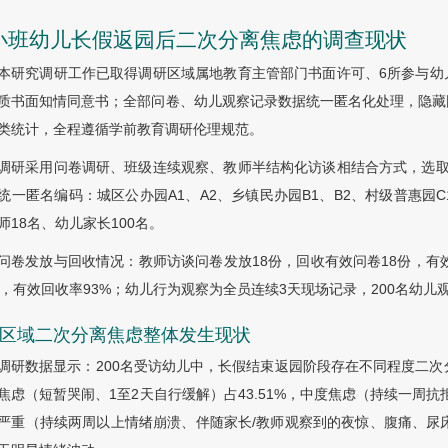
 小班幼儿长假返园后二次分离焦虑的调查现状
本研究调研工作已取得调研区域属地教育主管部门书面许可、6所参与幼
质书面知情同意书；全部问卷、幼儿观察记录数据统一匿名化处理，隐藏
类统计，全程遵循学前教育调研伦理规范。
调研采用问卷调研、班级连续观察、教师半结构化访谈相结合方式，选取
统一匿名编码：城区公办园A1、A2、乡镇民办园B1、B2、村级普惠园C
师18名、幼儿家长100名。
问卷发放与回收情况：教师访谈问卷发放18份，回收有效问卷18份，有效
份，有效回收率93%；幼儿行为观察为全员连续3天现场记录，200名幼儿
.1 区域二次分离焦虑整体发生现状
调研数据显示：200名受访幼儿中，长假结束返园阶段存在不同程度二次分离
焦虑（短暂哭闹、1至2天自行缓解）占43.51%，中度焦虑（持续一周抗
严重（持续两周以上情绪崩溃、伴随家长/教师观察到的夜惊、腹痛、尿床等身