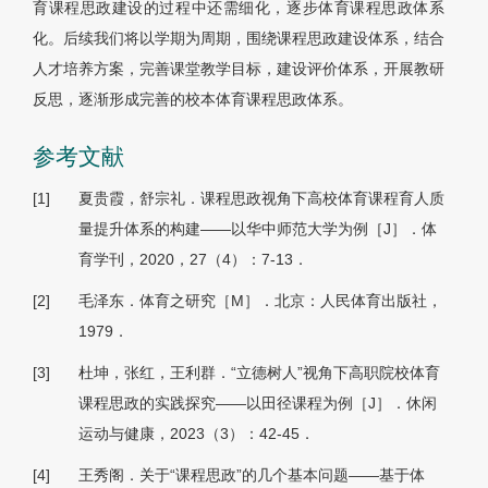
育课程思政建设的过程中还需细化，逐步体育课程思政体系
化。后续我们将以学期为周期，围绕课程思政建设体系，结合
人才培养方案，完善课堂教学目标，建设评价体系，开展教研
反思，逐渐形成完善的校本体育课程思政体系。
参考文献
[1]
夏贵霞，舒宗礼．课程思政视角下高校体育课程育人质
量提升体系的构建——以华中师范大学为例［J］．体
育学刊，2020，27（4）：7-13．
[2]
毛泽东．体育之研究［M］．北京：人民体育出版社，
1979．
[3]
杜坤，张红，王利群．“立德树人”视角下高职院校体育
课程思政的实践探究——以田径课程为例［J］．休闲
运动与健康，2023（3）：42-45．
[4]
王秀阁．关于“课程思政”的几个基本问题——基于体