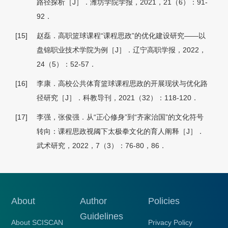
路径探析［J］．潍坊学院学报，2021，21（6）：91-
92．
[15]
赵磊．高职篮球课程“课程思政”的优化建设研究——以
盘锦职业技术学院为例［J］．辽宁高职学报，2022，
24（5）：52-57．
[16]
李康．高校公共体育篮球课程思政的开展现状与优化路
径研究［J］．科教导刊，2021（32）：118-120．
[17]
李强，张俊强．从“正心修身”到“齐家治国”的文化符号
转向：课程思政视阈下太极拳文化的育人阐释［J］．
武术研究，2022，7（3）：76-80，86．
About
Author
Policies
Guidelines
About SCISCAN
Privacy Policy