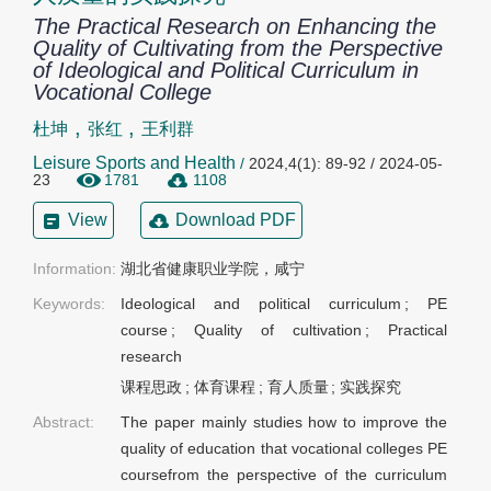
The Practical Research on Enhancing the
Quality of Cultivating from the Perspective
of Ideological and Political Curriculum in
Vocational College
,
,
杜坤
张红
王利群
Leisure Sports and Health
/
2024,4(1): 89-92 / 2024-05-
23
1781
1108
View
Download PDF
Information:
湖北省健康职业学院，咸宁
Keywords:
Ideological and political curriculum
;
PE
course
;
Quality of cultivation
;
Practical
research
课程思政
;
体育课程
;
育人质量
;
实践探究
Abstract:
The paper mainly studies how to improve the
quality of education that vocational colleges PE
coursefrom the perspective of the curriculum