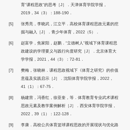
育“课程思政”的思考［J］．天津体育学院学报，
2019，34（3）：188-190．
[5]
张秀亮，李晓武，江立平．高校体育课程思政元素的挖
掘与融入［J］．青少年体育，2022（5）．
[6]
赵富学，焦家阳，赵鹏．“立德树人”视域下体育课程思
政建设的学理要义与践行向度研究［J］．北京体育大
学学报，2021，44（3）：72-81．
[7]
樊梅，张晓林．课程思政视域下《体育之研究》的价值
意蕴及实践启示［J］．沈阳体育学院学报，2022，
41（1）：67-75．
[8]
杨建营，冯香红，徐亚奎，等．体育教育专业武术课程
思政元素及教学案例解析［J］．西安体育学院学报，
2022，39（1）：122-128．
[9]
李康．高校公共体育篮球课程思政的开展现状与优化路