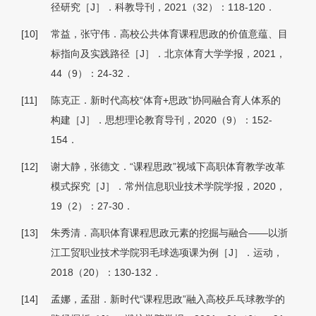
径研究［J］．科教导刊，2021（32）：118-120．
[10]
常益，张守伟．高校公共体育课程思政的价值意蕴、目
标指向及实践路径［J］．北京体育大学学报，2021，
44（9）：24-32．
[11]
陈克正．新时代高校“体育+思政”协同融合育人体系的
构建［J］．思想理论教育导刊，2020（9）：152-
154．
[12]
谢大静，张德文．“课程思政”视域下高职体育教学改革
模式探究［J］．常州信息职业技术学院学报，2020，
19（2）：27-30．
[13]
朱秀清．高职体育课程思政元素的挖掘与融合——以浙
江工贸职业技术学院羽毛球选项课为例［J］．运动，
2018（20）：130-132．
[14]
孟娜，孟甜．新时代“课程思政”融入高校乒乓球教学的