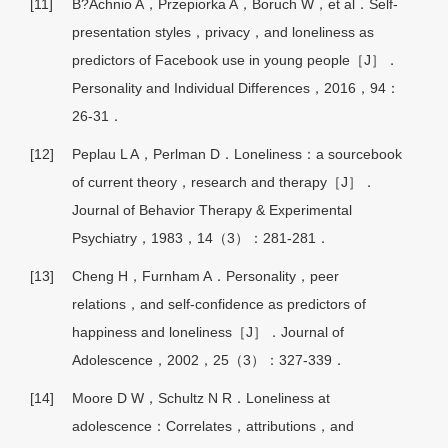
[11]
B?Achnio A，Przepiorka A，Boruch W，et al．Self-
presentation styles，privacy，and loneliness as
predictors of Facebook use in young people［J］．
Personality and Individual Differences，2016，94：
26-31．
[12]
Peplau L A，Perlman D．Loneliness：a sourcebook
of current theory，research and therapy［J］．
Journal of Behavior Therapy & Experimental
Psychiatry，1983，14（3）：281-281．
[13]
Cheng H，Furnham A．Personality，peer
relations，and self-confidence as predictors of
happiness and loneliness［J］．Journal of
Adolescence，2002，25（3）：327-339．
[14]
Moore D W，Schultz N R．Loneliness at
adolescence：Correlates，attributions，and