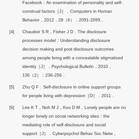
Facebook：An examination of personality and self-
construal factors［J］．Computers in Human
Behavior，2012，28（6）：2091-2099．
[4]
Chaudoir S R，Fisher J D．The disclosure
processes model：Understanding disclosure
decision making and post disclosure outcomes
among people living with a concealable stigmatized
identity［J］．Psychological Bulletin，2010，
136（2）：236-256．
[5]
Zhu Q F．Self-disclosure in online support groups
for people living with depression［D］．2011．
[6]
Lee K T，Noh M J，Koo D M．Lonely people are no
longer lonely on social networking sites：the
mediating role of self-disclosure and social
support［J］．Cyberpsychol Behav Soc Netw，