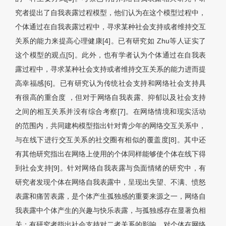
究者提出了自我表露过程模型，他们认为在这个模型过程中，
个体通过在自我表露过程中，寻求某种社会支持或者维持交互
关系的能力来提高心理健康[4]。已有研究如 Zhu等人证实了
这个模型的观点[5]。此外，也有学者认为个体通过在自我表
露过程中，寻求某种社会支持或者维持交互关系的能力进而提
高幸福感[6]。已有研究认为传统社会支持和网络社会支持具
有很高的重合度 ，但对于网络自我表露、抑郁以及社会支持
之间的相互关系并没有综合考察[7]。在网络情境和现实活动
的范围内，共同建构模型指出针对青少年的网络交互关系中，
与在线下进行交互关系的社交圈有相似的覆盖度[8]。其中还
有其他研究指出在网络上使用的个体同样能够使个体在线下得
到社会支持[9]。针对网络自我表露与负面情绪的研究中，有
研究者发现个体在网络自我表露中，呈现出失望、不满、愤怒
表露和痛苦表露，是个体产生孤独感的重要来源之一，网络自
我表露中个体产生的兴趣与快乐表露，与孤独感存在显著负相
关；有研究者指出社会支持对二者关系的影响，对个体在网络