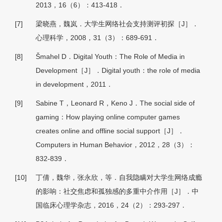
2013，16（6）：413-418．
[7]
梁晓燕，魏岚．大学生网络社会支持测评初探［J］．
心理科学，2008，31（3）：689-691．
[8]
Šmahel D．Digital Youth：The Role of Media in
Development［J］．Digital youth：the role of media
in development，2011．
[9]
Sabine T，Leonard R，Keno J．The social side of
gaming：How playing online computer games
creates online and offline social support［J］．
Computers in Human Behavior，2012，28（3）：
832-839．
[10]
丁倩，魏华，张永欣，等．自我隐瞒对大学生网络成瘾
的影响：社交焦虑和孤独感的多重中介作用［J］．中
国临床心理学杂志，2016，24（2）：293-297．