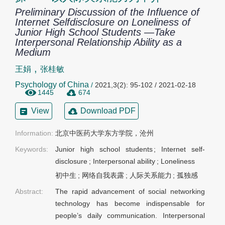
Preliminary Discussion of the Influence of
Internet Selfdisclosure on Loneliness of
Junior High School Students —Take
Interpersonal Relationship Ability as a
Medium
,
王娟
张桂敏
Psychology of China
/
2021,3(2): 95-102 / 2021-02-18
1445
674
View
Download PDF
Information:
北京中医药大学东方学院，沧州
Keywords:
Junior high school students
;
Internet self-
disclosure
;
Interpersonal ability
;
Loneliness
初中生
;
网络自我表露
;
人际关系能力
;
孤独感
Abstract:
The rapid advancement of social networking
technology has become indispensable for
people’s daily communication. Interpersonal