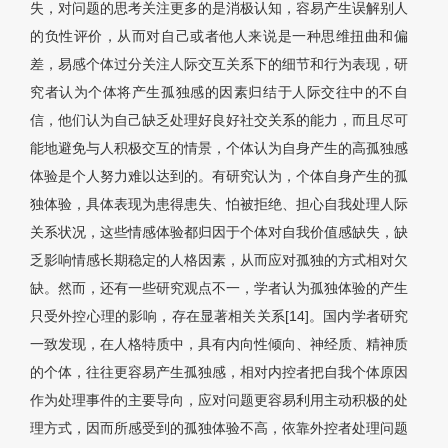
失，对问题的思考关注更多的是消极认知，容易产生误解别人
的负性评价，从而对自己或者他人来说是一种思维扭曲和偏
差，易感个体过分关注人际交互关系下的细节和行为表现，研
究者认为个体将产生孤独感的因素归结于人际交往中的不自
信，他们认为自己缺乏处理好良好社交关系的能力，而且尽可
能地避免与人积极交互的情景，个体认为自身产生的高孤独感
体验是个人努力难以达到的。有研究认为，个体自身产生的孤
独体验，具体表现为患得患失、怕被拒绝、担心自我处理人际
关系状况，这些情感体验都归因于个体对自我价值感缺失，缺
乏影响情感长期稳定的人格因素，从而应对孤独的方式相对欠
缺。然而，还有一些研究观点不一，学者认为孤独体验的产生
只受外控心理的影响，存在显著相关关系[14]。国内学者研究
一致发现，在人格特质中，具有内向性倾向、神经质、精神质
的个体，往往更容易产生孤独感，相对内控者把自我个体原因
作为处理事件的主要导向，应对问题更容易利用主动积极的处
理方式，因而所感受到的孤独体验不高，依靠外控者处理问题