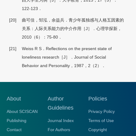
西大学生为例［J］．大学教育，2013，17（5）：
122-123．
[20]
曲可佳，邹泓，余益兵．青少年孤独感与人格五因素的
关系：人际关系能力的中介作用［J］．心理学探新，
2010（6）：75-80．
[21]
Weiss R S．Reflections on the present state of
loneliness research［J］．Journal of Social
Behavior and Personality，1987，2（2）．
About
Author
Policies
Guidelines
About SCISCAN
Privacy Policy
Publishing
Journal Index
Terms of Use
Contact
For Authors
Copyright