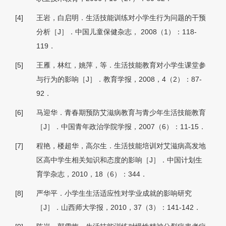
[4]
王岩，白启明．生活技能训练对小学生行为问题的干预
分析［J］．中国儿童保健杂志， 2008（1）：118-
119．
[5]
王雁，林红，姚萍，等．生活技能教育对小学生课堂参
与行为的影响［J］．教育学报，2008，4（2）：87-
92．
[6]
马迎华．青春期预防艾滋病教育与青少年生活技能教育
［J］．中国青年政治学院学报，2007（6）：11-15．
[7]
程艳，楼超华，高尔生．生活技能培训对艾滋病高发地
区高中学生相关知识和态度的影响［J］．中国计划生
育学杂志，2010，18（6）：344．
[8]
严华平．小学生生活适应性对学业成就的影响研究
［J］．山西师大学报，2010，37（3）：141-142．