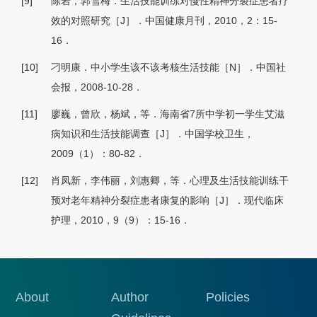
[9]
陈岩，郭雪梅．生活技能训练对慢性精神分裂症患者疗
效的对照研究［J］．中国健康月刊，2010，2：15-
16．
[10]
刁明康．中小学生该不该考核生活技能［N］．中国社
会报，2008-10-28．
[11]
廖巍，曾欣，杨斌，等．海南省7所中学初一学生艾滋
病知识和生活技能调查［J］．中国学校卫生，
2009（1）：80-82．
[12]
肖凤新，李伟丽，刘惠卿，等．心理及生活技能训练干
预对老年精神分裂症患者康复的影响［J］．现代临床
护理，2010，9（9）：15-16．
About
Author
Policies