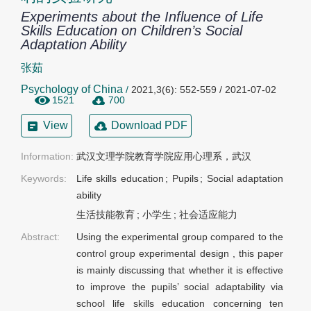
Experiments about the Influence of Life
Skills Education on Children’s Social
Adaptation Ability
张茹
Psychology of China
/
2021,3(6): 552-559 / 2021-07-02
1521
700
View
Download PDF
Information:
武汉文理学院教育学院应用心理系，武汉
Keywords:
Life skills education
;
Pupils
;
Social adaptation
ability
生活技能教育
;
小学生
;
社会适应能力
Abstract:
Using the experimental group compared to the
control group experimental design , this paper
is mainly discussing that whether it is effective
to improve the pupils’ social adaptability via
school life skills education concerning ten