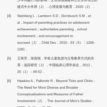
少年问题行为的影响：父母情感温暖和公正世界信念的
链式中介作用［J］．心理发展与教育，2020（2）．
[4]
Steinberg L，Lamborn S D，Dornbusch S M，et
al．Impact of parenting practices on adolescent
achievement：authoritative parenting，school
involvement，and encouragement to
succeed［J］．Child Dev，2010，63（5）：1266-
1281．
[5]
王美芳，张燕翎．学前儿童焦虑与父母教养方式的关
系：追踪研究［J］．中国临床心理学杂志，2012，
20（1）：49-52．
[6]
Hawkins A，Palkovitz R．Beyond Ticks and Clicks：
The Need for More Diverse and Broader
Conceptualizations and Measures of Father
Involvement［J］．The Journal of Men’s Studies，