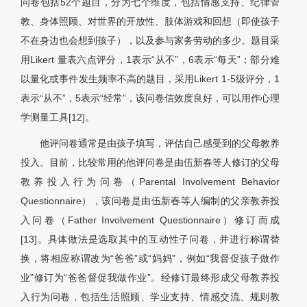
问卷包括52个题目，分为七个维度，包括情感支持、纪律管
教、身体照顾、对世界的开放性、肢体游戏和回想（即使孩子
不在身边也会想到孩子），以及参与家务劳动的多少。题目采
用Likert 量表六点评分，1表示“从不”，6表示“每天”；部分难
以量化或事件发生频率不高的题目，采用Likert 1-5级评分，1
表示“从不”，5表示“经常”，该问卷信效度良好，可以用作心理
学测量工具[12]。
他评问卷通常是由孩子填写，评估自己感受到的父母教养
投入。目前，比较常用的他评问卷是由伍新春等人修订的父母
教养投入行为问卷（Parental Involvement Behavior
Questionnaire），该问卷是由伍新春等人编制的父亲教养投
入问卷（Father Involvement Questionnaire）修订而成
[13]。具体做法是选取其中的互动性子问卷，并进行称谓替
换，将相应称谓改为“爸爸”或“妈妈”，例如“我督促孩子做作
业”修订为“爸爸督促我做作业”。经修订最终形成父母教养投
入行为问卷，包括生活照顾、学业支持、情感交流、规则教