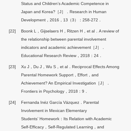
Status and Children’s Academic Competence in
Japan and Korea?［J］．Research in Human
Development，2016，13（3）：258-272．
[22]
Boonk L，Gijselaers H，Ritzen H，et al．A review of
the relationship between parental involvement
indicators and academic achievement［J］．
Educational Research Review，2018：24．
[23]
Xu J，Du J，Wu S，et al．Reciprocal Effects Among
Parental Homework Support，Effort，and
Achievement? An Empirical Investigation［J］．
Frontiers in Psychology，2018：9．
[24]
Fernanda Inéz García Vázquez．Parental
Involvement in Mexican Elementary
Students’ Homework：Its Relation with Academic
Self-Efficacy，Self-Regulated Learning，and