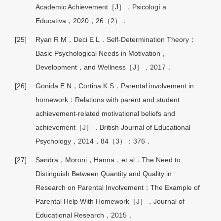
Academic Achievement［J］．Psicologí a
Educativa，2020，26（2）．
[25]
Ryan R M，Deci E L．Self-Determination Theory：
Basic Psychological Needs in Motivation，
Development，and Wellness［J］．2017．
[26]
Gonida E N，Cortina K S．Parental involvement in
homework：Relations with parent and student
achievement-related motivational beliefs and
achievement［J］．British Journal of Educational
Psychology，2014，84（3）：376．
[27]
Sandra，Moroni，Hanna，et al．The Need to
Distinguish Between Quantity and Quality in
Research on Parental Involvement：The Example of
Parental Help With Homework［J］．Journal of
Educational Research，2015．