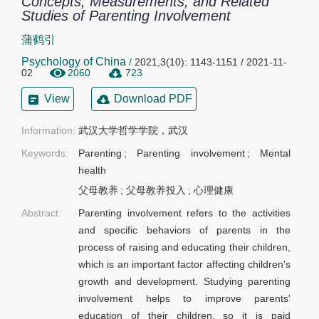
Concepts, Measurements, and Related
Studies of Parenting Involvement
蒲鹤引
Psychology of China
/
2021,3(10): 1143-1151 / 2021-11-
02
2060
723
View
Download PDF
Information:
武汉大学哲学学院，武汉
Keywords:
Parenting
;
Parenting involvement
;
Mental
health
父母教养
;
父母教养投入
;
心理健康
Abstract:
Parenting involvement refers to the activities
and specific behaviors of parents in the
process of raising and educating their children,
which is an important factor affecting children's
growth and development. Studying parenting
involvement helps to improve parents'
education of their children, so it is paid