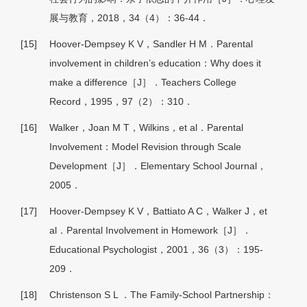
展与教育，2018，34（4）：36-44．
[15]
Hoover-Dempsey K V，Sandler H M．Parental
involvement in children’s education：Why does it
make a difference［J］．Teachers College
Record，1995，97（2）：310．
[16]
Walker，Joan M T，Wilkins，et al．Parental
Involvement：Model Revision through Scale
Development［J］．Elementary School Journal，
2005．
[17]
Hoover-Dempsey K V，Battiato A C，Walker J，et
al．Parental Involvement in Homework［J］．
Educational Psychologist，2001，36（3）：195-
209．
[18]
Christenson S L ．The Family-School Partnership：