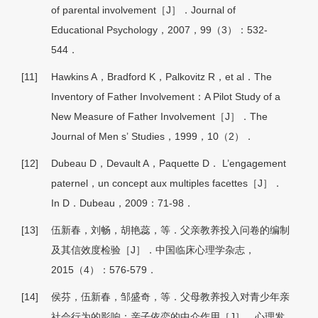
of parental involvement［J］．Journal of
Educational Psychology，2007，99（3）：532-
544．
[11]
Hawkins A，Bradford K，Palkovitz R，et al．The
Inventory of Father Involvement：A Pilot Study of a
New Measure of Father Involvement［J］．The
Journal of Men s’ Studies，1999，10（2）．
[12]
Dubeau D，Devault A，Paquette D． L’engagement
paternel，un concept aux multiples facettes［J］．
In D．Dubeau，2009：71-98．
[13]
伍新春，刘畅，胡艳蕊，等．父亲教养投入问卷的编制
及其信效度检验［J］．中国临床心理学杂志，
2015（4）：576-579．
[14]
侯芬，伍新春，邹盛奇，等．父母教养投入对青少年亲
社会行为的影响：亲子依恋的中介作用［J］．心理发