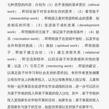
七种类型的内容，分别为（1）合乎道德的基本责任（ethical
work），即回应孩子对安全和生存的需求；（2）看管孩子
（stewardship work），即根据儿童对资源和机会的需要，创
造相应的环境；（3）促进孩子成长发展（development
work），即照顾和关注孩子，保证孩子的食宿条件；（4）娱
乐（recreation work），即帮助孩子在游戏中放松，以及学会
合作和面对挑战；（5）激励（spiritual work），即鼓励孩
子，帮孩子建立自信；（6）建立亲密关系（relational
work），即交流和陪伴，以回应孩子对亲密感和共情的需
要；以及（7）引导工作（mentoring work），即提供建议，
以满足孩子对学习和社会支持的需求[6]。有些学者更加侧重
父母在学业上的教养投入，认为父母教养投入指父母、儿童和
学校一起开展旨在促进学生学业成绩的活动，进一步可以区分
为基于学校的投入和基于家庭的投入[10]。其中，基于学校的
投入是指家长在学校开展的活动，如家长会；基于家庭的投入
是指家长与孩子的互动，如提供资源以支持孩子在家学习。