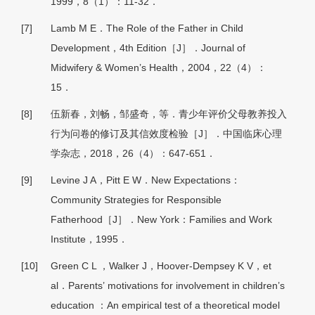
1999，8（1）：11-32．
[7]
Lamb M E．The Role of the Father in Child
Development，4th Edition［J］．Journal of
Midwifery & Women’s Health，2004，22（4）：
15．
[8]
伍新春，刘畅，邹盛奇，等．青少年评价父母教养投入
行为问卷的修订及其信效度检验［J］．中国临床心理
学杂志，2018，26（4）：647-651．
[9]
Levine J A，Pitt E W．New Expectations：
Community Strategies for Responsible
Fatherhood［J］．New York：Families and Work
Institute，1995．
[10]
Green C L ，Walker J，Hoover-Dempsey K V，et
al．Parents’ motivations for involvement in children’s
education ：An empirical test of a theoretical model