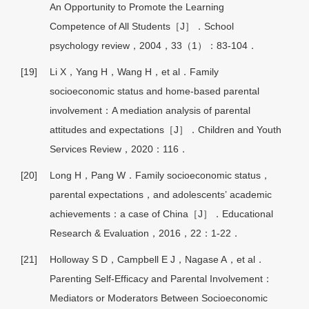
An Opportunity to Promote the Learning
Competence of All Students［J］．School
psychology review，2004，33（1）：83-104．
[19]
Li X，Yang H，Wang H，et al．Family
socioeconomic status and home-based parental
involvement：A mediation analysis of parental
attitudes and expectations［J］．Children and Youth
Services Review，2020：116．
[20]
Long H，Pang W．Family socioeconomic status，
parental expectations，and adolescents’ academic
achievements：a case of China［J］．Educational
Research & Evaluation，2016，22：1-22．
[21]
Holloway S D，Campbell E J，Nagase A，et al．
Parenting Self-Efficacy and Parental Involvement：
Mediators or Moderators Between Socioeconomic