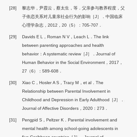
[28]
黎志华，尹霞云，蔡太生，等．父亲参与教养程度，父
子依恋关系对儿童亲社会行为的影响［J］．中国临床
心理学杂志，2012，20（5）：705-707．
[29]
Davids E L，Roman N V，Leach L．The link
between parenting approaches and health
behavior：A systematic review［J］．Journal of
Human Behavior in the Social Environment，2017，
27（6）：589-608．
[30]
Xiao C，Hosler A S，Tracy M，et al．The
Relationship between Parental Involvement in
Childhood and Depression in Early Adulthood［J］．
Journal of Affective Disorders，2020：273．
[31]
Pengpid S，Peltzer K．Parental involvement and
mental health among school-going adolescents in