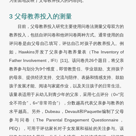
为全面地反映了父母教养投入的内容[8]。
3 父母教养投入的测量
目前，父母教养投入研究主要使用问卷法测量父母双方的
教养投入，包括自评问卷和他评问卷两种方式。通常使用的自
评问卷是由父母自己填写，评估自己对孩子的教养投入。例
如，Hawkins开发了父亲参与教养量表（The Inventory of
Father Involvement，IFI）[11]。该问卷共26个题目，将父亲
教养参与划分为9个维度，即管教责任、学业鼓励、支持孩子
的母亲、提供经济支持、交流与陪伴、表扬和情感支持、鼓励
孩子发展才能、阅读与家庭作业，以及关注孩子的日常生活。
该量表适用于从幼儿到青少年的父亲，采用七点评分（0=“完
全不符合”，6=“非常符合”），分数越高代表父亲参与教养的
水平越高。另外，Dubeau，Devault和Paquette编制了父母
参与问卷（The Parental Engagement Questionnaire，
PEQ），可用于评估家长对子女发展和福祉的关注参与。该