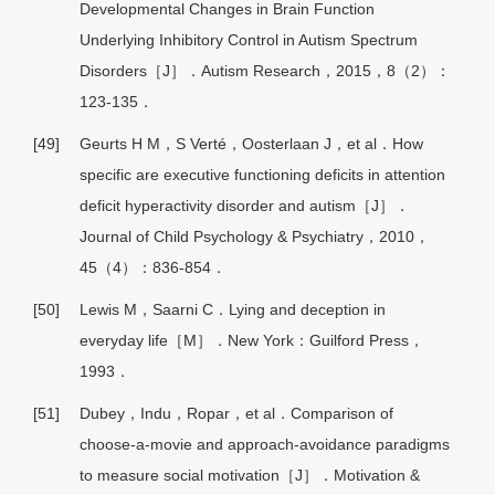
Developmental Changes in Brain Function
Underlying Inhibitory Control in Autism Spectrum
Disorders［J］．Autism Research，2015，8（2）：
123-135．
[49]
Geurts H M，S Verté，Oosterlaan J，et al．How
specific are executive functioning deficits in attention
deficit hyperactivity disorder and autism［J］．
Journal of Child Psychology & Psychiatry，2010，
45（4）：836-854．
[50]
Lewis M，Saarni C．Lying and deception in
everyday life［M］．New York：Guilford Press，
1993．
[51]
Dubey，Indu，Ropar，et al．Comparison of
choose-a-movie and approach-avoidance paradigms
to measure social motivation［J］．Motivation &