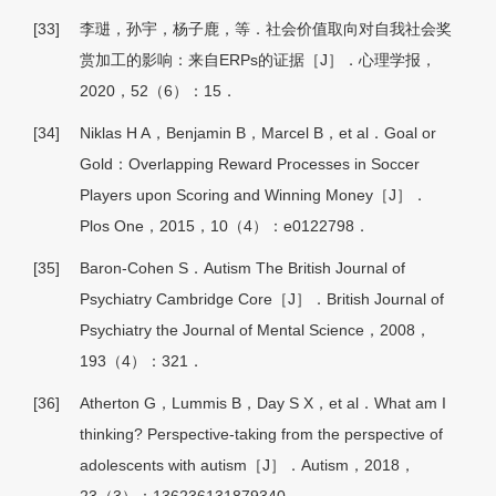
[33]
李琎，孙宇，杨子鹿，等．社会价值取向对自我社会奖
赏加工的影响：来自ERPs的证据［J］．心理学报，
2020，52（6）：15．
[34]
Niklas H A，Benjamin B，Marcel B，et al．Goal or
Gold：Overlapping Reward Processes in Soccer
Players upon Scoring and Winning Money［J］．
Plos One，2015，10（4）：e0122798．
[35]
Baron-Cohen S．Autism The British Journal of
Psychiatry Cambridge Core［J］．British Journal of
Psychiatry the Journal of Mental Science，2008，
193（4）：321．
[36]
Atherton G，Lummis B，Day S X，et al．What am I
thinking? Perspective-taking from the perspective of
adolescents with autism［J］．Autism，2018，