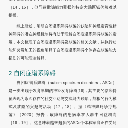
［14，15］，但导致欺骗能力受损的特定大脑区域仍然难以
捉摸。
综上所述，阐明自闭谱系障碍欺骗的缺陷和神经发育性精
神障碍的潜在神经机制将有助于理解自闭症谱系障碍欺骗的发
展，本文梳理了自闭症谱系障碍及欺骗的相关文献，从执行功
能和奖赏加工的视角阐释了自闭症谱系障碍个体存在欺骗能力
损伤的可能理论解释。
2 自闭症谱系障碍
自闭症谱系障碍（autism spectrum disorders，ASDs）
是一类出现于发育早期的神经发育障碍[16]，其主要的临床特
征表现为永久存在的社交互动与交流能力缺陷，刻板的行为模
式及狭隘的兴趣与活动［17，18］。据《精神障碍诊疗规
范》（2020）报告，该障碍的患病率在人群中日益增高
［16，19］。这意味着越来越多的ASDs个体和家庭正在受到