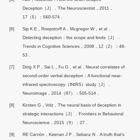
Deception［J］．The Neuroscientist，2011，
17（5）：560-574．
[6]
Sip K E，Roepstorff A，Mcgregor W，et al．
Detecting deception：the scope and limits［J］．
Trends in Cognitive Sciences，2008，12（2）：48-
53．
[7]
Ding X P，Sai L，Fu G，et al．Neural correlates of
second-order verbal deception：A functional near-
infrared spectroscopy（fNIRS）study［J］．
Neuroimage，2014（87）：505-514．
[8]
Kirsten G，Volz．The neural basis of deception in
strategic interactions［J］．Frontiers in Behavioral
Neuroscience，2015（9）：27．
[9]
RE Carrión，Keenan J P，Sebanz N．A truth that’s