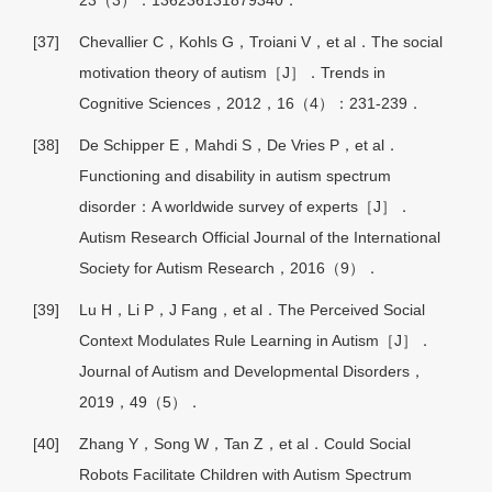
23（3）：136236131879340．
[37]
Chevallier C，Kohls G，Troiani V，et al．The social
motivation theory of autism［J］．Trends in
Cognitive Sciences，2012，16（4）：231-239．
[38]
De Schipper E，Mahdi S，De Vries P，et al．
Functioning and disability in autism spectrum
disorder：A worldwide survey of experts［J］．
Autism Research Official Journal of the International
Society for Autism Research，2016（9）．
[39]
Lu H，Li P，J Fang，et al．The Perceived Social
Context Modulates Rule Learning in Autism［J］．
Journal of Autism and Developmental Disorders，
2019，49（5）．
[40]
Zhang Y，Song W，Tan Z，et al．Could Social
Robots Facilitate Children with Autism Spectrum