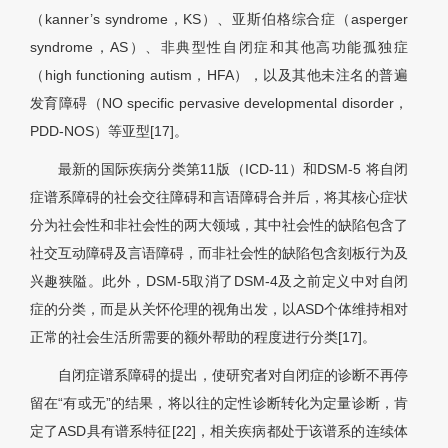
（kanner’s syndrome，KS）、亚斯伯格综合症（asperger
syndrome，AS）、非典型性自闭症和其他高功能孤独症
（high functioning autism，HFA），以及其他未注名的普遍
发育障碍（NO specific pervasive developmental disorder，
PDD-NOS）等亚型[17]。
最新的国际疾病分类第11版（ICD-11）和DSM-5 将自闭
症谱系障碍的社会交往障碍和言语障碍合并后，将其核心症状
分为社会性和非社会性的两大领域，其中社会性的缺陷包含了
社交互动障碍及言语障碍，而非社会性的缺陷包含刻板行为及
兴趣狭隘。此外，DSM-5取消了DSM-4及之前定义中对自闭
症的分类，而是从关怀伦理的视角出发，以ASD个体维持相对
正常的社会生活所需要的额外帮助的程度进行分类[17]。
自闭症谱系障碍的提出，使研究者对自闭症的诊断不再停
留在“有或无”的结果，将以往的定性诊断转化为定量诊断，肯
定了ASD具有谱系特征[22]，相关疾病都处于该谱系的连续体