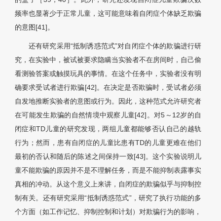
频率也显著少于正常儿童，这可能意味着自闭症个体缺乏欺骗
的意图[41]。
还有研究采用“抵制诱惑范式”对自闭症个体的欺骗进行研
究，在实验中，被试被要求隐瞒当实验者不在房间时，自己偷
看测验答案或触摸玩具的事情。在这个任务中，实验者没有明
确要求受试者进行欺骗[42]。在决定是否欺骗时，受试者必须
自发地推断实验者的意图或行为。因此，这种范式允许研究者
在可能发生欺骗的自然情境中观察儿童[42]。对5～12岁的自
闭症和TD儿童的研究发现，两组儿童都能够否认自己的越轨
行为；然而，患有自闭症的儿童比患有TD的儿童更难在他们
最初的否认和随后的陈述之间保持一致[43]。这个实验说明儿
童不能欺骗的原因并不是不理解任务，而是不能抑制表露事实
真相的冲动。从这个意义上来讲，自闭症的欺骗似乎与抑制控
制有关。还有研究采用“抵制诱惑范式”，研究了执行功能的多
个方面（如工作记忆、抑制控制和计划）对欺骗行为的影响，