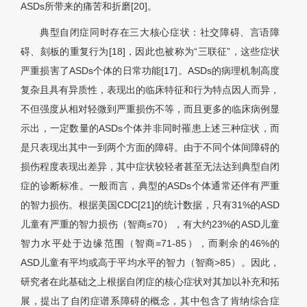
ASDs所带来的痛苦和折磨[20]。
典型自闭症同时存在三大核心症状：社交障碍、言语障
碍、刻板的重复行为[18]，因此也被称为“三联征”，这些症状
严重损害了ASDs个体的日常功能[17]。ASDs的病理机制高度
复杂且具有异质性，表现出的临床特征和行为特点因人而异，
不但强度从相对轻微到严重损伤不等，而且更多的临床病例显
示出，一定数量的ASDs个体并非同时罹患上述三种症状，而
是只表现出其中一到两个方面的障碍。由于不同个体间障碍的
损伤程度表现出差异，其中症状较轻者甚至无法达到典型自闭
症的诊断标准。一般而言，典型的ASDs个体通常还伴有严重
的智力损伤。根据美国CDC[21]的统计数据，只有31%的ASD
儿童有严重的智力损伤（智商≤70），有大约23%的ASD儿童
智力水平处于边缘范围（智商=71-85），而剩余的46%的
ASD儿童有平均或高于平均水平的智力（智商>85）。因此，
研究者在此基础之上根据自闭症的核心症状对其加以补充和拓
展，提出了自闭症谱系障碍的概念，其中包含了肯纳综合症