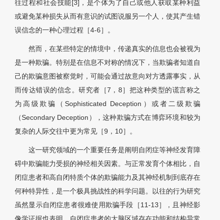
往过程和社会技能[3]，是个体为了自己或他人获取某种利益
或避免某种损失从而有意识的试图说服另一个人，使其产生错
误信念的一种心理过程［4-6］。
然而，在某些特定的情境中，传递真实的信息也会被视为
是一种欺骗。特别是在信息不对称的情况下，当欺骗者知道自
己的欺骗意图被察觉时，可能会通过故意向对方透露事实，从
而传达错误的信念。研究者［7，8］把这种类型的谎言称之
为高级欺骗（Sophisticated Deception）或者二级欺骗
（Secondary Deception），这种欺骗方式在博弈环境和较为
复杂的人际交往中更为常见［9，10］。
这一研究领域的一个重要任务是阐明自闭症等神经发育障
碍中欺骗能力受损的神经相关因素。与正常发育个体相比，自
闭症患者和高自闭特质个体的欺骗能力及其神经机制到底存在
何种特异性，是一个极具挑战性的科学问题。以往的行为研究
虽然显示自闭症患者很难使用欺骗手段［11-13］，且神经影
像学证据也表明，自闭症患者的大脑区域存在功能和结构异常