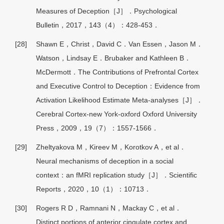
Measures of Deception［J］．Psychological
Bulletin，2017，143（4）：428-453．
[28]
Shawn E，Christ，David C．Van Essen，Jason M．
Watson，Lindsay E．Brubaker and Kathleen B．
McDermott．The Contributions of Prefrontal Cortex
and Executive Control to Deception：Evidence from
Activation Likelihood Estimate Meta-analyses［J］．
Cerebral Cortex-new York-oxford Oxford University
Press，2009，19（7）：1557-1566．
[29]
Zheltyakova M，Kireev M，Korotkov A，et al．
Neural mechanisms of deception in a social
context：an fMRI replication study［J］．Scientific
Reports，2020，10（1）：10713．
[30]
Rogers R D，Ramnani N，Mackay C，et al．
Distinct portions of anterior cingulate cortex and