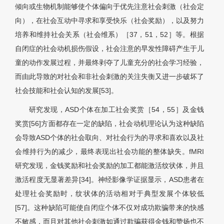
倾向或生物机制能够使个体偏向于优先注意社会刺激（社会定
向），在社会互动中寻求和享受快乐（社会奖励），以及努力
培养和维持社会关系（社会维系）［37，51，52］等。根据
自闭症的社会动机损伤假设，社会注意的早发性障碍产生于儿
童的动作发展过程，并最终剥夺了儿童充分的社会学习经验，
而由此导致的对社会和非社会刺激的关注失衡又进一步破坏了
社会技能和社会认知的发展[53]。
研究发现，ASD个体在加工社会奖赏［54，55］及金钱
奖赏[56]方面都存在一定的缺陷，社会动机理论认为这种缺陷
会导致ASD个体的社会取向、对社会行为的寻求和喜欢以及社
会维持行为的减少，最终表现出社会功能的整体缺失。fMRI
研究发现，金钱奖励和社会奖励的加工都能激活纹状体，并且
激活程度无显著差异[34]。神经影像学证据显示，ASD患者在
处理社会奖励时，纹状体的活动相对于典型发展个体较低
[57]。这种缺陷可能使自闭症个体不仅对成功欺骗带来的快感
不敏感，而且对其他社会刺激如通过欺骗获得金钱和赞扬也不