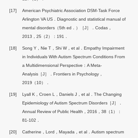
[17]
American Psychiatric Association DSM-Task Force
Arlington VA US．Diagnostic and statistical manual of
mental disorders（5th ed．）［J］．Codas，
2013，25（2）：191．
[18]
Song Y，Nie T，Shi W，et al．Empathy Impairment
in Individuals With Autism Spectrum Conditions From
a Multidimensional Perspective：A Meta-
Analysis［J］．Frontiers in Psychology，
2019（10）．
[19]
Lyall K，Croen L，Daniels J，et al．The Changing
Epidemiology of Autism Spectrum Disorders［J］．
Annual Review of Public Health，2016，38（1）：
81-102．
[20]
Catherine，Lord，Mayada，et al．Autism spectrum