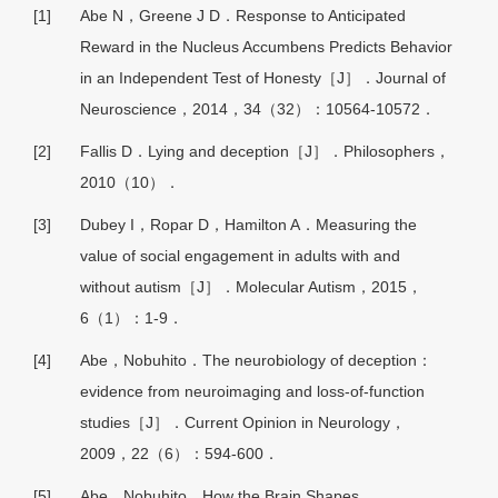
[1]
Abe N，Greene J D．Response to Anticipated
Reward in the Nucleus Accumbens Predicts Behavior
in an Independent Test of Honesty［J］．Journal of
Neuroscience，2014，34（32）：10564-10572．
[2]
Fallis D．Lying and deception［J］．Philosophers，
2010（10）．
[3]
Dubey I，Ropar D，Hamilton A．Measuring the
value of social engagement in adults with and
without autism［J］．Molecular Autism，2015，
6（1）：1-9．
[4]
Abe，Nobuhito．The neurobiology of deception：
evidence from neuroimaging and loss-of-function
studies［J］．Current Opinion in Neurology，
2009，22（6）：594-600．
[5]
Abe，Nobuhito．How the Brain Shapes