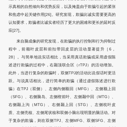
示真相的自然倾向和优势反应，以及掩盖由于欺骗引起的紧张
和焦虑中起关键作用[26]。研究发现，欺骗比诚实需要更高的
认知要求，欺骗者比诚实者经历了更大的困难和更长的延时反
应[27]。
来自脑成像的研究发现，在欺骗的执行控制和行为抑制过
程中，前额叶皮层和前扣带回皮层的活动显著提升［6，
28］。与简单地说实话相比，当采用真话欺骗或采用虚假陈
述进行欺骗的过程中，右颞顶联合区（rTPJ）的活动增加。
此外，当进行复杂的欺骗时，双侧TPJ的活动比说假话时更活
跃。与说真话相比，进行简单的欺骗（通过虚假陈述进行欺
骗）在TPJ（双侧）、左侧内侧额回（MFG）、左侧额上回
（SFG）、右侧脑岛、左侧楔前叶、左侧颞中回（MTG）、
右侧颞上沟（MTG）、右侧颞上回（STG）、左侧枕叶皮
质、左侧壳核、左侧尾状核和双侧小脑出现明显的脑活动。对
于复杂的欺骗，则在双侧TPJ、左侧MFG、双侧SFG、左侧