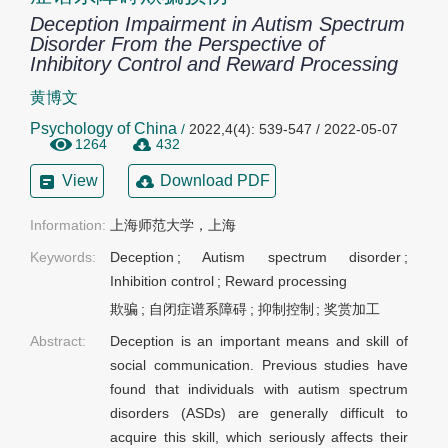
Deception Impairment in Autism Spectrum
Disorder From the Perspective of
Inhibitory Control and Reward Processing
黄博文
Psychology of China
/
2022,4(4): 539-547 / 2022-05-07
1264
432
View
Download PDF
Information:
上海师范大学，上海
Keywords:
Deception
;
Autism spectrum disorder
;
Inhibition control
;
Reward processing
欺骗
;
自闭症谱系障碍
;
抑制控制
;
奖赏加工
Abstract:
Deception is an important means and skill of
social communication. Previous studies have
found that individuals with autism spectrum
disorders (ASDs) are generally difficult to
acquire this skill, which seriously affects their