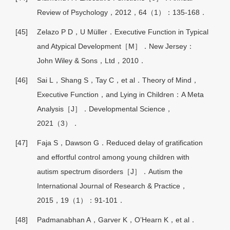
Review of Psychology，2012，64（1）：135-168．
[45]
Zelazo P D，U Müller．Executive Function in Typical
and Atypical Development［M］．New Jersey：
John Wiley & Sons，Ltd，2010．
[46]
Sai L，Shang S，Tay C，et al．Theory of Mind，
Executive Function，and Lying in Children：A Meta
Analysis［J］．Developmental Science，
2021（3）．
[47]
Faja S，Dawson G．Reduced delay of gratification
and effortful control among young children with
autism spectrum disorders［J］．Autism the
International Journal of Research & Practice，
2015，19（1）：91-101．
[48]
Padmanabhan A，Garver K，O’Hearn K，et al．