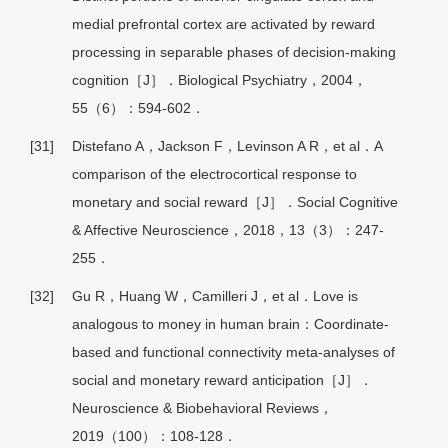
medial prefrontal cortex are activated by reward
processing in separable phases of decision-making
cognition［J］．Biological Psychiatry，2004，
55（6）：594-602．
[31]
Distefano A，Jackson F，Levinson A R，et al．A
comparison of the electrocortical response to
monetary and social reward［J］．Social Cognitive
& Affective Neuroscience，2018，13（3）：247-
255．
[32]
Gu R，Huang W，Camilleri J，et al．Love is
analogous to money in human brain：Coordinate-
based and functional connectivity meta-analyses of
social and monetary reward anticipation［J］．
Neuroscience & Biobehavioral Reviews，
2019（100）：108-128．