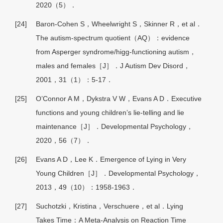
2020（5）．
[24]
Baron-Cohen S，Wheelwright S，Skinner R，et al．
The autism-spectrum quotient（AQ）：evidence
from Asperger syndrome/higg-functioning autism，
males and females［J］．J Autism Dev Disord，
2001，31（1）：5-17．
[25]
O’Connor A M，Dykstra V W，Evans A D．Executive
functions and young children’s lie-telling and lie
maintenance［J］．Developmental Psychology，
2020，56（7）．
[26]
Evans A D，Lee K．Emergence of Lying in Very
Young Children［J］．Developmental Psychology，
2013，49（10）：1958-1963．
[27]
Suchotzki，Kristina，Verschuere，et al．Lying
Takes Time：A Meta-Analysis on Reaction Time