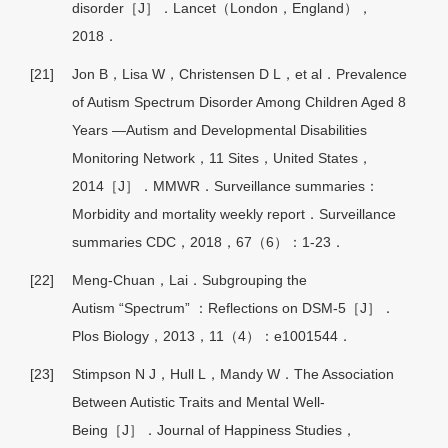
disorder［J］．Lancet（London，England），
2018．
[21]
Jon B，Lisa W，Christensen D L，et al．Prevalence
of Autism Spectrum Disorder Among Children Aged 8
Years —Autism and Developmental Disabilities
Monitoring Network，11 Sites，United States，
2014［J］．MMWR．Surveillance summaries：
Morbidity and mortality weekly report．Surveillance
summaries CDC，2018，67（6）：1-23．
[22]
Meng-Chuan，Lai．Subgrouping the
Autism “Spectrum” ：Reflections on DSM-5［J］．
Plos Biology，2013，11（4）：e1001544．
[23]
Stimpson N J，Hull L，Mandy W．The Association
Between Autistic Traits and Mental Well-
Being［J］．Journal of Happiness Studies，