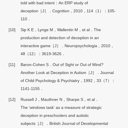
told with bad intent：An ERP study of
deception［J］．Cognition，2010，114（1）：105-
110．
[10]
Sip K E，Lynge M，Wallentin M，et al．The
production and detection of deception in an
interactive game［J］．Neuropsychologia，2010，
48（12）：3619-3626．
[11]
Baron-Cohen S．Out of Sight or Out of Mind?
Another Look at Deception in Autism［J］．Journal
of Child Psychology & Psychiatry，1992，33（7）：
1141-1155．
[12]
Russell J，Mauthner N，Sharpe S，et al．
The ‘windows task’ as a measure of strategic
deception in preschoolers and autistic
subjects［J］．British Journal of Developmental