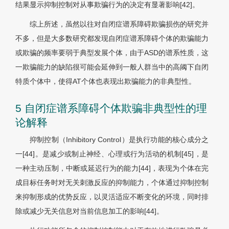
结果显示抑制控制对从事欺骗行为的决定有显著影响[42]。
综上所述，虽然以往对自闭症谱系障碍欺骗损伤的研究并
不多，但是大多数研究都发现自闭症谱系障碍个体的欺骗能力
或欺骗的频率要弱于典型发展个体，由于ASD的谱系性质，这
一欺骗能力的缺陷很可能会延伸到一般人群当中的高阈下自闭
特质个体中，使得AT个体也表现出欺骗能力的非典型性。
5 自闭症谱系障碍个体欺骗非典型性的理
论解释
抑制控制（Inhibitory Control）是执行功能的核心成分之
一[44]。是减少或制止神经、心理或行为活动的机制[45]，是
一种主动压制，中断或延迟行为的能力[44]，表现为个体在完
成目标任务时对无关刺激反应的抑制能力，个体通过抑制控制
来抑制形成的优势反应，以灵活适应不断变化的环境，同时排
除或减少无关信息对当前信息加工的影响[44]。