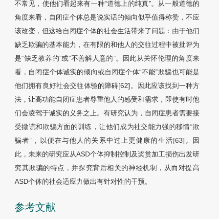
不常见，使他们看起来有一种“道德上的纯真”。从一般道德的
角度来看，自闭症个体总是说实话的倾向似乎值得称赞，不应
该改变，但这给自闭症个体的社会生活带来了问题：由于他们
缺乏欺骗的基本能力，在有限的和他人的交往过程中被批评为
是“缺乏教养的”或“不善解人意的”。因此从关怀伦理的角度来
看，自闭症个体诚实的倾向或自闭症个体“不能”欺骗也可能是
他们拥有良好社会交往体验的障碍[62]。因此应该找到一种方
法，让高功能自闭症患者尊重他人的感受和需求，即使有时他
们会凌驾于诚实的义务之上。有研究认为，自闭症患者需要接
受撒谎和欺骗方面的训练，让他们成为社交能力强的移情“欺
骗者”，以便在与他人的关系中过上更健康的生活[63]。因
此，未来的研究应从ASD个体抑制控制及奖赏加工损伤出发研
究其欺骗的特点，并探究背后相关的神经机制，从而对提高
ASD个体的社会适应力做出有针对性的干预。
参考文献