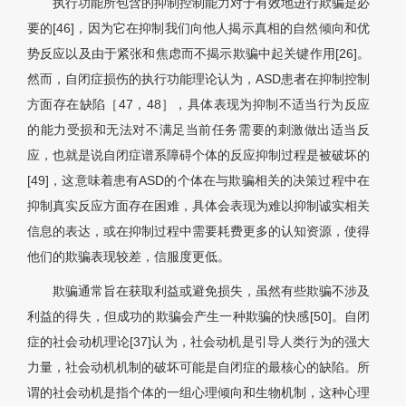
执行功能所包含的抑制控制能力对于有效地进行欺骗是必
要的[46]，因为它在抑制我们向他人揭示真相的自然倾向和优
势反应以及由于紧张和焦虑而不揭示欺骗中起关键作用[26]。
然而，自闭症损伤的执行功能理论认为，ASD患者在抑制控制
方面存在缺陷［47，48］，具体表现为抑制不适当行为反应
的能力受损和无法对不满足当前任务需要的刺激做出适当反
应，也就是说自闭症谱系障碍个体的反应抑制过程是被破坏的
[49]，这意味着患有ASD的个体在与欺骗相关的决策过程中在
抑制真实反应方面存在困难，具体会表现为难以抑制诚实相关
信息的表达，或在抑制过程中需要耗费更多的认知资源，使得
他们的欺骗表现较差，信服度更低。
欺骗通常旨在获取利益或避免损失，虽然有些欺骗不涉及
利益的得失，但成功的欺骗会产生一种欺骗的快感[50]。自闭
症的社会动机理论[37]认为，社会动机是引导人类行为的强大
力量，社会动机机制的破坏可能是自闭症的最核心的缺陷。所
谓的社会动机是指个体的一组心理倾向和生物机制，这种心理