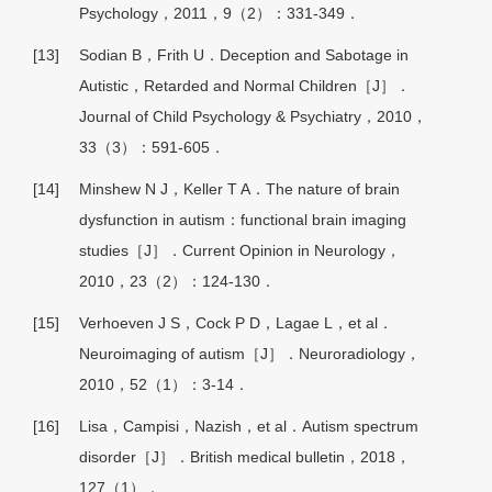
Psychology，2011，9（2）：331-349．
[13]
Sodian B，Frith U．Deception and Sabotage in
Autistic，Retarded and Normal Children［J］．
Journal of Child Psychology & Psychiatry，2010，
33（3）：591-605．
[14]
Minshew N J，Keller T A．The nature of brain
dysfunction in autism：functional brain imaging
studies［J］．Current Opinion in Neurology，
2010，23（2）：124-130．
[15]
Verhoeven J S，Cock P D，Lagae L，et al．
Neuroimaging of autism［J］．Neuroradiology，
2010，52（1）：3-14．
[16]
Lisa，Campisi，Nazish，et al．Autism spectrum
disorder［J］．British medical bulletin，2018，
127（1）．