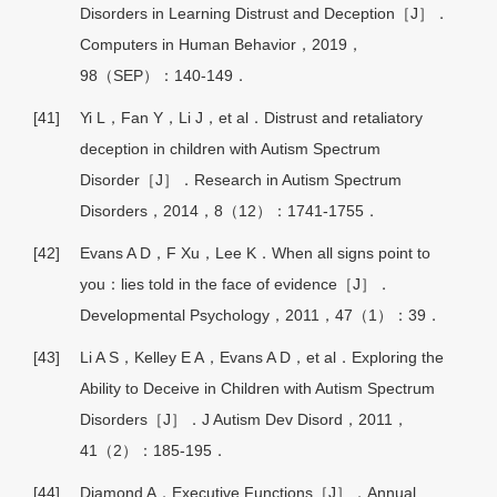
Disorders in Learning Distrust and Deception［J］．
Computers in Human Behavior，2019，
98（SEP）：140-149．
[41]
Yi L，Fan Y，Li J，et al．Distrust and retaliatory
deception in children with Autism Spectrum
Disorder［J］．Research in Autism Spectrum
Disorders，2014，8（12）：1741-1755．
[42]
Evans A D，F Xu，Lee K．When all signs point to
you：lies told in the face of evidence［J］．
Developmental Psychology，2011，47（1）：39．
[43]
Li A S，Kelley E A，Evans A D，et al．Exploring the
Ability to Deceive in Children with Autism Spectrum
Disorders［J］．J Autism Dev Disord，2011，
41（2）：185-195．
[44]
Diamond A．Executive Functions［J］．Annual