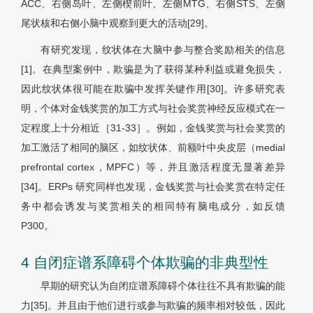
ACC、右侧岛叶、左侧楔前叶、左侧MTG、右侧STS、左侧
尾状核和右侧小脑中观察到更大的活动[29]。
有研究发现，纹状体在大脑中参与整合奖励相关的信息
[1]。在典型案例中，欺骗是为了获得某种利益或避免损失，
因此纹状体很可能在欺骗中发挥关键作用[30]。许多研究表
明，个体对金钱奖赏的加工方式与社会奖赏神经反应模式在一
定程度上十分相近［31-33］。例如，金钱奖赏与社会奖赏的
加工激活了相同的脑区，如纹状体、前额叶中央皮层（medial
prefrontal cortex，MPFC）等，并且激活程度无显著差异
[34]。ERPs 研究同样也发现，金钱奖赏与社会奖赏在特定任
务中都会诱发与奖赏相关的相同特有脑电成分，如反馈
P300。
4 自闭症谱系障碍个体欺骗的非典型性
早期的研究认为自闭症谱系障碍个体往往不具有欺骗的能
力[35]。并且由于他们进行或参与欺骗的频率相对较低，因此