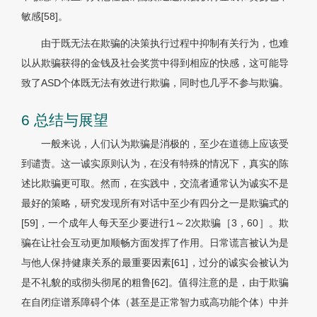
敏感[58]。
由于既无法在欺骗的决策执行过程中抑制有关行为，也难
以从欺骗获得的金钱及社会奖赏中得到相应的快感，这可能导
致了ASD个体既无法有效进行欺骗，同时也几乎不参与欺骗。
6 总结与展望
一般来说，人们认为欺骗是消极的，至少在道德上应该受
到谴责。这一诚实原则认为，在没有特殊的情况下，真实的陈
述比欺骗更可取。然而，在实践中，交流者通常认为诚实不是
最好的策略，研究发现所有对话中至少有四分之一是欺骗式的
[59]，一个成年人每天至少要进行1～2次欺骗［3，60］。欺
骗在让社会互动更加顺畅方面发挥了作用。日常谎言被认为是
与他人保持健康关系的最重要因素[61]，过分的诚实会被认为
是不礼貌的或彻头彻尾的粗鲁[62]。值得注意的是，由于欺骗
在自闭症谱系障碍个体（甚至是正常智力或高功能个体）中并