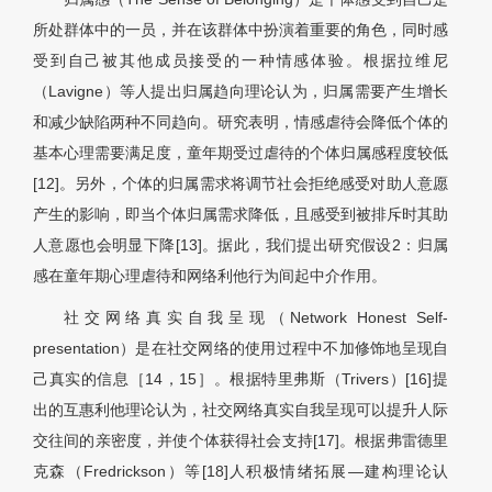
所处群体中的一员，并在该群体中扮演着重要的角色，同时感
受到自己被其他成员接受的一种情感体验。根据拉维尼
（Lavigne）等人提出归属趋向理论认为，归属需要产生增长
和减少缺陷两种不同趋向。研究表明，情感虐待会降低个体的
基本心理需要满足度，童年期受过虐待的个体归属感程度较低
[12]。另外，个体的归属需求将调节社会拒绝感受对助人意愿
产生的影响，即当个体归属需求降低，且感受到被排斥时其助
人意愿也会明显下降[13]。据此，我们提出研究假设2：归属
感在童年期心理虐待和网络利他行为间起中介作用。
社交网络真实自我呈现（Network Honest Self-
presentation）是在社交网络的使用过程中不加修饰地呈现自
己真实的信息［14，15］。根据特里弗斯（Trivers）[16]提
出的互惠利他理论认为，社交网络真实自我呈现可以提升人际
交往间的亲密度，并使个体获得社会支持[17]。根据弗雷德里
克森（Fredrickson）等[18]人积极情绪拓展—建构理论认