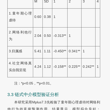
M
SD
1
2
3
4
1.童年期心理
0.60
0.38
1
虐待
2.网络利他行
2.04
0.50
-0.313**
1
为
3.归属感
5.41
1.11
-0.450**
0.341**
1
4.社交网络真
4.24
1.12
-0.158**
0.225**
0.242**
1
实自我呈现
注：*p<0.05，**p<0.01。
3.3 链式中介模型验证分析
本研究采用Mplus7.3先检验了童年期心理虐待对网络利
他行为的直接预测作用。结果显示，模型拟合良好：