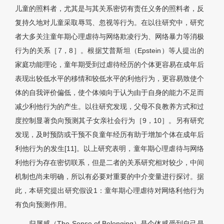
儿童的照料者，尤其是与其关系密切有责任义务的照料者，反
复持久地对儿童采取辱骂、忽视等行为。在以往研究中，研究
者大多关注童年期心理虐待与网络欺凌行为、网络暴力等消极
行为的关系［7，8］。根据艾普斯坦（Epstein）等人提出的
家庭功能理论，童年期受到过虐待经历的个体更容易在成年后
表现出较低水平的移情和较低水平的利他行为，更容易致使个
体的自我评价偏低，使个体倾向于认为由于自身的能力不足而
减少利他行为的产生。以往研究发现，父母不良教养方式和过
度控制显著负向预测其子女亲社会行为［9，10］。另有研究
发现，及时预防或干预不良童年经历有助于增加个体在成年后
利他行为的发生[11]。以上研究表明，童年期心理虐待与网络
利他行为存在密切联系，但是二者的关系研究相对较少，中间
机制也尚未明确，所以有必要对重要的中介变量进行探讨。据
此，本研究提出研究假设1：童年期心理虐待对网络利他行为
有负向预测作用。
归属感（The Sense of Belonging）是个体感受到自己是