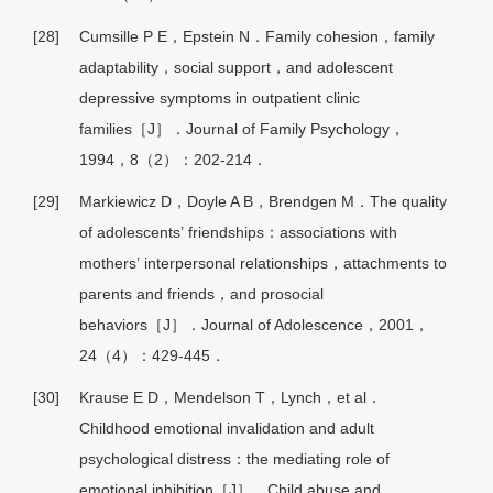
[28]
Cumsille P E，Epstein N．Family cohesion，family
adaptability，social support，and adolescent
depressive symptoms in outpatient clinic
families［J］．Journal of Family Psychology，
1994，8（2）：202-214．
[29]
Markiewicz D，Doyle A B，Brendgen M．The quality
of adolescents’ friendships：associations with
mothers’ interpersonal relationships，attachments to
parents and friends，and prosocial
behaviors［J］．Journal of Adolescence，2001，
24（4）：429-445．
[30]
Krause E D，Mendelson T，Lynch，et al．
Childhood emotional invalidation and adult
psychological distress：the mediating role of
emotional inhibition［J］．Child abuse and