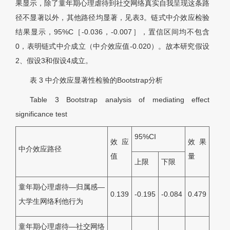
果显示，除了童年期心理虐待到社交网络真实自我呈现这条路
径不显著以外，其他路径均显著，见
表3
。链式中介效应检验
结果显示，95%C［-0.036，-0.007］，置信区间均不包含
0，表明链式中介成立（中介效应值-0.020）。故本研究假设
2、假设3和假设4成立。
表 3
中介效应显著性检验的Bootstrap分析
Table 3
Bootstrap analysis of mediating effect
significance test
95%CI
效应
效果
中介效应路径
值
量
上限
下限
童年期心理虐待—归属感—
0.139
-0.195
-0.084
0.479
大学生网络利他行为
童年期心理虐待—社交网络