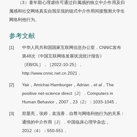
（3）童年期心理虐待可通过归属感的独立中介作用及归
属感和社交网络真实自我呈现的链式中介作用间接预测大学生
网络利他行为。
参考文献
[1]
中华人民共和国国家互联网信息办公室．CNNIC发布
第48次《中国互联网络发展状况统计报告》
［EB/OL］．［2022-10-25］．
http://www.cnnic.net.cn.2021．
[2]
Yair，Amichai-Hamburger，Adrian，et al．The
positive net-science direct［J］．Computers in
Human Behavior，2007，23（2）：1033-1045．
[3]
郑显亮，张婷，袁浅香．自尊与网络利他行为的关系：
通情的中介作用［J］．中国临床心理学杂志，
2012（4）：550-551．