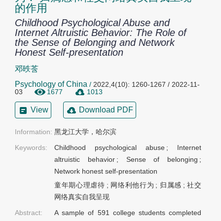
的作用
Childhood Psychological Abuse and
Internet Altruistic Behavior: The Role of
the Sense of Belonging and Network
Honest Self-presentation
邓昳莟
Psychology of China
/
2022,4(10): 1260-1267 / 2022-11-
03
1677
1013
View
Download PDF
Information:
黑龙江大学，哈尔滨
Keywords:
Childhood psychological abuse
;
Internet
altruistic behavior
;
Sense of belonging
;
Network honest self-presentation
童年期心理虐待
;
网络利他行为
;
归属感
;
社交
网络真实自我呈现
Abstract:
A sample of 591 college students completed