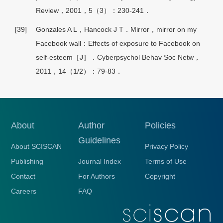
Review，2001，5（3）：230-241．
[39]
Gonzales A L，Hancock J T．Mirror，mirror on my
Facebook wall：Effects of exposure to Facebook on
self-esteem［J］．Cyberpsychol Behav Soc Netw，
2011，14（1/2）：79-83．
About
Author
Policies
Guidelines
About SCISCAN
Privacy Policy
Publishing
Journal Index
Terms of Use
Contact
For Authors
Copyright
Careers
FAQ