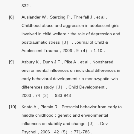
332．
[8]
Auslander W，Sterzing P，Threlfall J，et al．
Childhood abuse and aggression in adolescent girls
involved in child welfare：the role of depression and
posttraumatic stress［J］．Journal of Child &
Adolescent Trauma，2006，9（4）：1-10．
[9]
Asbury K，Dunn J F，Pike A，et al．Nonshared
environmental influences on individual differences in
early behavioral development：a monozygotic twin
differences study［J］．Child Development，
2003，74（3）：933-943．
[10]
Knafo A，Plomin R．Prosocial behavior from early to
middle childhood：genetic and environmental
influences on stability and change［J］．Dev
Psychol，2006，42（5）：771-786．