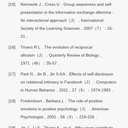
[15]
Kimmerle J，Cress U．Group awareness and self-
presentation in the information exchange dilemma：
An interactional approach［J］．International
Society of the Learning Sciences，2007（7）：16-
21．
[16]
Trivers R L．The evolution of reciprocal
altruism［J］．Quarterly Review of Biology，
1971（46）：35-57．
[17]
Park N，Jin B，Jin S A A．Effects of self-disclosure
on relational intimacy in Facebook［J］．Computers
in Human Behavior，2011，27（5）：1974-1983．
[18]
Fredrickson，Barbara L．The role of positive
emotions in positive psychology［J］．American
Psychologist，2001，56（3）：218-226．
[19]
Jin J，Li Y，Zhong X，et al．Why users contribute