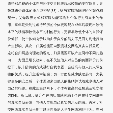
虐待和忽视的个体在与同伴交往时表现出较低的友谊质量，导
致其遭受群体的排斥或拒绝[33]，这与家庭功能理论的观点相
契合，父母教养方式和家庭功能等均对个体行为有重要的作
用。童年期受到过虐待经历的个体更容易在成年后表现出较低
水平的移情和较低水平的利他行为，更容易致使个体的自我评
价偏低，使个体倾向于认为由于自身的能力不足而对利他行为
产生影响。其次，归属感能正向预测社交网络真实自我呈现，
这符合归属趋向理论的观点，归属需要可以产生两种不同的趋
向，一方面是增长趋向，在不关注他人对自己的负面评价的前
提下，以非防御的方式进行自我表露，会提高与他人的人际交
往的关系，提升主观幸福感；另一方面是减少缺陷趋向，为获
得更多的安全感，个体渴望来自他人的接纳并试着减少他人对
自己的拒绝。在此回避趋向下，个体有较高的孤独感及社交焦
虑[34]。所以说，提升个体的归属感有助于个体在社交网络中
的真实自我表露，向他人展现自己真实信息及想法。再次，社
交网络真实自我呈现可以正向预测大学生网络利他行为。在网