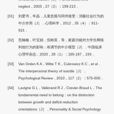
neglect，2003，27（2）：199-213．
[31]
刘爱书，年晶．儿童忽视与同伴接受：消极社会行为的
中介作用［J］．心理科学，2012，35（4）：911-
915．
[32]
范楠楠，叶宝娟，倪林英，等．家庭功能对大学生网络
利他行为的影响：有调节的中介模型［J］．中国临床
心理学杂志，2020，28（1）：185-187，193．
[33]
Van Orden K A，Witte T K，Cukrowicz K C，et al．
The interpersonal theory of suicide［J］．
Psychological Review，2010，117（2）：575-600．
[34]
Lavigne G L，Vallerand R J，Crevier-Braud L．The
fundamental need to belong：on the distinction
between growth and deficit-reduction
orientations［J］．Personality & Social Psychology