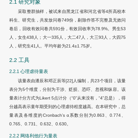
2.1 研究对象
采取整群抽样，被试来自黑龙江省和河北省等4所高校本
科生、研究生，共发放问卷749份，剔除作答不完整及无效问
卷后，回收有效问卷共591份，有效回收率为78.9%。男生53
人，女生438人；大一335人，大二47人，大三93人，大四75
人，研究生41人。平均年龄为21.4±1.75岁。
2.2 工具
2.2.1 心理虐待量表
该量表由潘辰和邓正辰等[22]人编制，共23个项目，该量
表分为5个维度，分别为干涉、贬损、恐吓、忽视和纵容。该
量表计分方式为Likert 5点计分（“0”从来没有，“4”总是），得
分越高表示童年期受到的心理虐待程度越高。在本研究中，总
量表及各维度的Cronbach’s α系数分别为0.863、0.774、
0.765、0.731、0.632、0.630。
2.2.2 网络利他行为量表