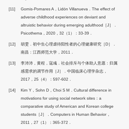
[11]
Gomis-Pomares A，Lidón Villanueva．The effect of
adverse childhood experiences on deviant and
altruistic behavior during emerging adulthood［J］．
Psicothema，2020，32（1）：33-39．
[12]
胡雯．初中生心理虐待阳性者的心理健康研究［D］．
南昌：江西师范大学，2011．
[13]
李沛沛，黄程，寇彧．社会排斥与个体助人意愿：归属
感需求的调节作用［J］．中国临床心理学杂志，
2017，25（4）：597-602．
[14]
Kim Y，Sohn D，Choi S M．Cultural difference in
motivations for using social network sites：a
comparative study of American and Korean college
students［J］．Computers in Human Behavior，
2011，27（1）：365-372．