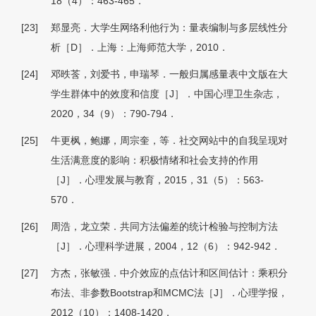
18（4）：463-465．
[23]
郑显亮．大学生网络利他行为：量表编制与多层线性分
析［D］．上海：上海师范大学，2010．
[24]
邓昳莟，刘爱书，申瑞琴．一般归属感量表中文版在大
学生群体中的效度和信度［J］．中国心理卫生杂志，
2020，34（9）：790-794．
[25]
牛更枫，鲍娜，周宗奎，等．社交网站中的自我呈现对
生活满意度的影响：积极情绪和社会支持的作用
［J］．心理发展与教育，2015，31（5）：563-
570．
[26]
周浩，龙立荣．共同方法偏差的统计检验与控制方法
［J］．心理科学进展，2004，12（6）：942-942．
[27]
方杰，张敏强．中介效应的点估计和区间估计：乘积分
布法、非参数Bootstrap和MCMC法［J］．心理学报，
2012（10）：1408-1420．