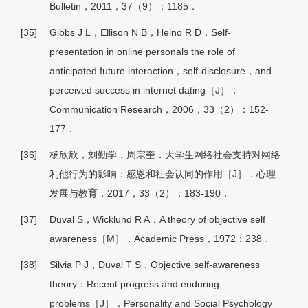
Bulletin，2011，37（9）：1185．
[35]
Gibbs J L，Ellison N B，Heino R D．Self-
presentation in online personals the role of
anticipated future interaction，self-disclosure，and
perceived success in internet dating［J］．
Communication Research，2006，33（2）：152-
177．
[36]
杨欣欣，刘勤学，周宗奎．大学生网络社会支持对网络
利他行为的影响：感恩和社会认同的作用［J］．心理
发展与教育，2017，33（2）：183-190．
[37]
Duval S，Wicklund R A．A theory of objective self
awareness［M］．Academic Press，1972：238．
[38]
Silvia P J，Duval T S．Objective self-awareness
theory：Recent progress and enduring
problems［J］．Personality and Social Psychology