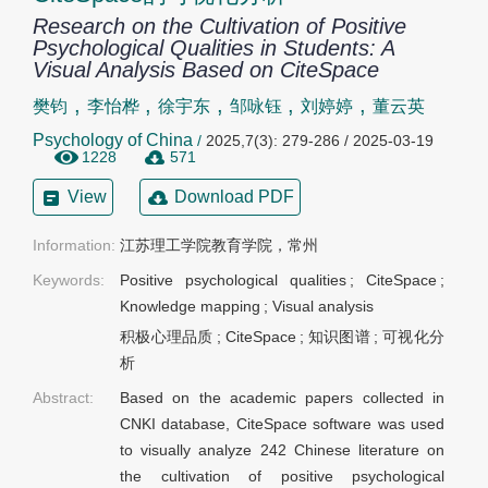
Research on the Cultivation of Positive
Psychological Qualities in Students: A
Visual Analysis Based on CiteSpace
,
,
,
,
,
樊钧
李怡桦
徐宇东
邹咏钰
刘婷婷
董云英
Psychology of China
/
2025,7(3): 279-286 / 2025-03-19
1228
571
View
Download PDF
Information:
江苏理工学院教育学院，常州
Keywords:
Positive psychological qualities
;
CiteSpace
;
Knowledge mapping
;
Visual analysis
积极心理品质
;
CiteSpace
;
知识图谱
;
可视化分
析
Abstract:
Based on the academic papers collected in
CNKI database, CiteSpace software was used
to visually analyze 242 Chinese literature on
the cultivation of positive psychological