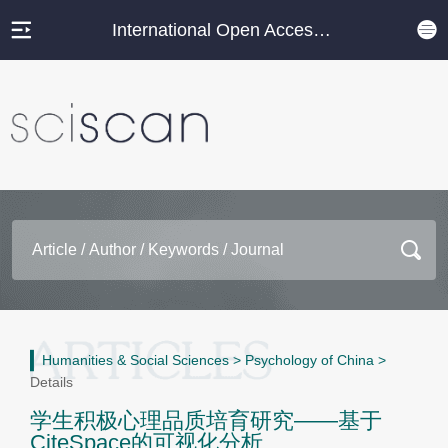
International Open Access Journal Platform
Humanities & Social Sciences
>
Psychology of China
>
Details
学生积极心理品质培育研究——基于
CiteSpace的可视化分析