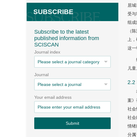
居城
SUBSCRIBE
受与
组成
（陈
Subscribe to the latest
published information from
上，
SCISCAN
这一
Journal index
儿童
Journal
2.
Your email address
案》
社会
社会
Submit
情绪
分属