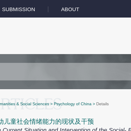
SUBMISSION
ABOUT
manities & Social Sciences
>
Psychology of China
>
Details
动儿童社会情绪能力的现状及干预
 Current Situation and Intervention of the Social