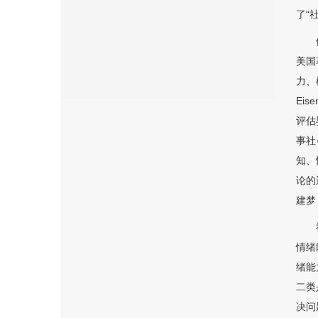
了“
美国
力、
Ei
评估
事社
知、
论的
建梦
情绪
绪能
二类
决问