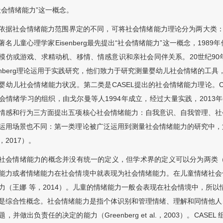
社会情绪能力”这一概念。
依据社会情绪能力范围界定的不同，可将社会情绪能力理论分为两大类：第一
著名儿童心理学家Eisenberg最先提出“社会情绪能力”这一概念，19
模仿或游戏、求精动机、移情、情感意识和亲社会同伴关系。20世纪90年
senberg理论运用于实践研究，他们致力于研究测量婴幼儿社会情绪的工
婴幼儿社会情绪能力状况。第二类是CASEL提出的社会情绪能力理论。
会情绪学习的组织，由戈尔曼等人1994年成立，经过大量实践，2013年C
情感和行为三方面提出五项核心社会情绪能力：自我意识、自我管理、社
运用场景也不同：第一类理论被广泛运用到测量社会情绪能力的研究中，
，2017）。
社会情绪能力的概念并没有统一的定义，但学术界的定义可以分为两类（
能力或者情绪能力在社会情境中就表现为社会情绪能力。在儿童情绪社会
力（王娜 等，2014）。儿童的情绪能力一般会表现在社会情境中，所以
是综合性概念。社会情绪能力是指个体识别和管理情绪、理解和同情他人
题，并做出负责任的决定的能力（Greenberg et al.，2003）。C