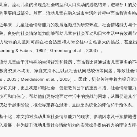
儿童。流动儿童的出现是社会转型和人口流动的必然结果，进城务工的父
的重要组成部分。然而，流动儿童在融入城市生活的过程中面临着诸多挑
近年来，儿童社会情绪能力的发展逐渐成为研究热点。社会情绪能力与个
关。良好的社会情绪能力能够帮助儿童在社会互动和日常生活中有效调节
力较弱的儿童则可能在社会适应和人际交往中面临更大的挑战，甚至
senberg & Fabes，1992；Greenberg et al.，2003）。
流动儿童由于其特殊的生活背景和经历，面临着比普通城市儿童更多的不
教育资源不均衡、家庭支持不足以及社会认同感较低等问题，导致社会情绪能力发展受
nes，2003；Mendelsohn et al.，2005）。因此，切实关注
深切关怀，更是构建和谐社会、促进教育公平的重要举措。社会情绪能力
技巧和自信心，帮助他们更好地面对生活中的挑战与困难，从而促进其全
仍处于起步阶段，概念界定存在混淆，且缺乏系统化的评估和干预体系。
基于此，本文拟对流动儿童社会情绪能力的现状、影响因素及干预措施进
入发展，并为提升流动儿童社会情绪能力的实际操作提供有力的理论支撑