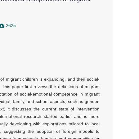
2625
of migrant children is expanding, and their social-
his paper first reviews the definitions of migrant
otation of social-emotional competence in migrant
ividual, family, and school aspects, such as gender,
t, it discusses the current state of intervention
international research started earlier and is more
ly developing with explorations tailored to local
s, suggesting the adoption of foreign models to
urces from schools, families, and communities for