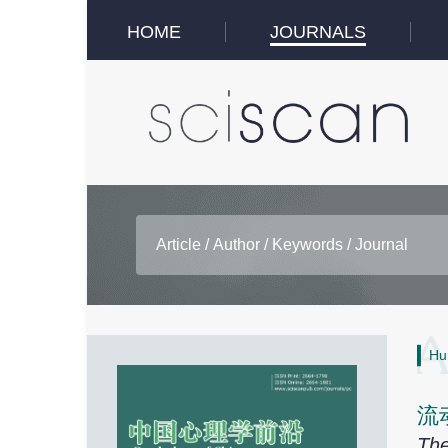
HOME
JOURNALS
Hu
流
The