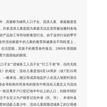
国外，其被称为移民人口子女、流浪儿童、家庭极度贫
。在美国，许多流浪儿童是因为家庭无法定居而被迫搬到各地
农产品加工等劳动密集型行业。由于这些行业的季节
。这些流动家庭中的儿童的教育和健康在不同程度上，
生活贫困，其孩子的教育条件落后。1965年美国政
育方面面临的困境。
子女”“进城务工人员子女”“打工子弟”等，但尚无统
》的规定：流动儿童是指6至14周岁（或7至15周
。—般来说，随父母或其他监护人在流入地暂时居住
儿基会等机构共同发布的报告中将流动儿童定义为流动
不一致且离开户口登记地半年以上的人口，扣除市辖区
迁子女定义为户籍登记在外省（区、市）、本省外县
育的适龄儿童少年。流动儿童跟随进城务工的父母移