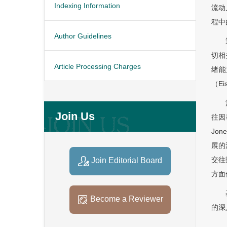
Indexing Information
流动
程中
Author Guidelines
切相
Article Processing Charges
绪能
（Ei
Join Us
往因
Jo
展的
交往
Join Editorial Board
方面
Become a Reviewer
的深