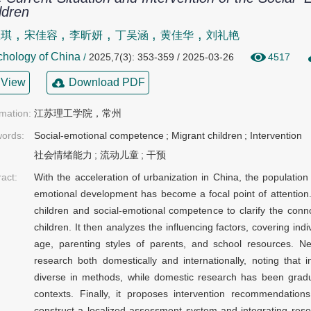
ldren
,
,
,
,
,
思琪
宋佳容
李昕妍
丁吴涵
黄佳华
刘礼艳
hology of China
/
2025,7(3): 353-359 / 2025-03-26
4517
View
Download PDF
rmation:
江苏理工学院，常州
ords:
Social-emotional competence
;
Migrant children
;
Intervention
社会情绪能力
;
流动儿童
;
干预
ract:
With the acceleration of urbanization in China, the population 
emotional development has become a focal point of attention. T
children and social-emotional competence to clarify the conn
children. It then analyzes the influencing factors, covering ind
age, parenting styles of parents, and school resources. Nex
research both domestically and internationally, noting that 
diverse in methods, while domestic research has been gradual
contexts. Finally, it proposes intervention recommendation
construct a localized assessment system and integrating reso