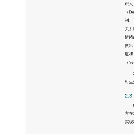
识别
（D
制、
关系
情绪
做出
度和
（Ye
对生
2
方在
实现