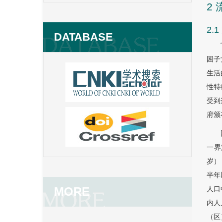
2
2.
DATABASE
困子
生活
性特
受到
府颁
一界
岁）
半年
MORE
人口
内人
（区