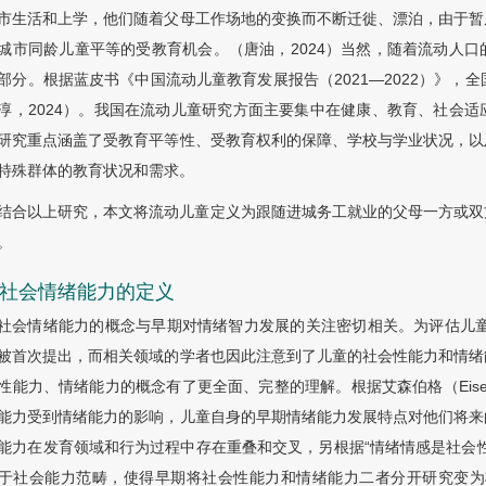
市生活和上学，他们随着父母工作场地的变换而不断迁徙、漂泊，由于暂
城市同龄儿童平等的受教育机会。（唐油，2024）当然，随着流动人
部分。根据蓝皮书《中国流动儿童教育发展报告（2021—2022）》，全国
淳，2024）。我国在流动儿童研究方面主要集中在健康、教育、社会
研究重点涵盖了受教育平等性、受教育权利的保障、学校与学业状况，以
特殊群体的教育状况和需求。
结合以上研究，本文将流动儿童定义为跟随进城务工就业的父母一方或双
。
2 社会情绪能力的定义
社会情绪能力的概念与早期对情绪智力发展的关注密切相关。为评估儿童
被首次提出，而相关领域的学者也因此注意到了儿童的社会性能力和情绪
性能力、情绪能力的概念有了更全面、完整的理解。根据艾森伯格（Eisenberg）的
能力受到情绪能力的影响，儿童自身的早期情绪能力发展特点对他们将来
能力在发育领域和行为过程中存在重叠和交叉，另根据“情绪情感是社会
于社会能力范畴，使得早期将社会性能力和情绪能力二者分开研究变为将