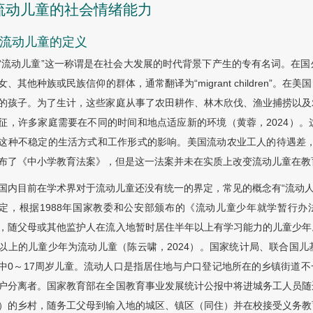
 流动儿童的社会情绪能力
1 流动儿童的定义
“流动儿童”这一称谓是在社会大发展的时代背景下产生的专有名词。在
女、其他种族或民族信仰的群体，通常翻译为“migrant children”
的孩子。为了生计，这些家庭从事了农田耕作、林木欣伐、渔业捕捞以及
征，许多家庭需要在不同的时间和地点适应新的环境（黄蓉，2024）
这种不稳定的生活方式和工作形式的影响。美国流动农业工人的待遇差，
布了《中小学教育法案》，但是这一法案并未在实质上改变流动儿童在教
国内目前在学术界对于流动儿童还没有统一的界定，常见的概念有“流动人口
定，根据1988年国家教委和公安部颁布的《流动儿童少年就学暂行办法
，随父母或其他监护人在流入地暂时居住半年以上有学习能力的儿童少年
以上的儿童少年为流动儿童（陈云啸，2024）。国家统计局、联合国
中0～17周岁儿童。流动人口是指居住地与户口登记地所在的乡镇街道
户分离者。国家教育部在全国教育事业发展统计公报中将进城务工人员随
）的乡村，随务工父母到输入地的城区、镇区（同住）并在校接受义务教