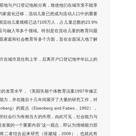
居地与户口登记地相分离，致使他们在城市里不能享
口的家庭化迁移，流动儿童已然成为流动人口中的重要
流动儿童规模已达7109万人，占儿童总数的23.9%
适应与融入等多个领域。特别是在流动儿童的教育问题
及家庭和社会教育等多个方面，旨在全面深入地了解
方在城市居住和上学，且离开户口登记地半年以上的
的发育水平，《美国失能个体教育法案1997年修正
能力，并在随后十几年间展开了大量的研究工作，对
观点（Eisenberg and Fabes，1992），
的社会行为有相当大的作用，由此可见，社会能力与
性发展的一个重要内容”这一观点，即认为情绪能力部
二者结合起来研究（张建端，2008），也就此有