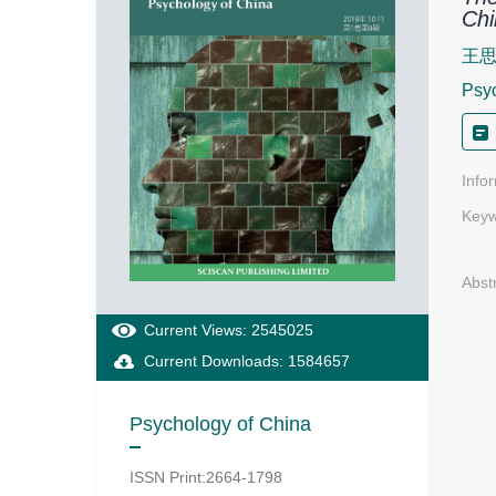
Chi
王
Psyc
Info
Keyw
Abst
Current Views: 2545025
Current Downloads: 1584657
Psychology of China
ISSN Print:2664-1798