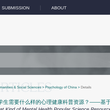
SUBMISSION
ABOUT
manities & Social Sciences
>
Psychology of China
>
Details
学生需要什么样的心理健康科普资源？——基
t Kind of Mental Health Popular Science Resour