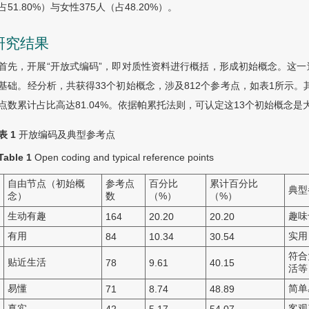
占51.80%）与女性375人（占48.20%）。
 研究结果
首先，开展“开放式编码”，即对质性资料进行概括，形成初始概念。这
基础。经分析，共获得33个初始概念，涉及812个参考点，如表1所示。其中
点数累计占比高达81.04%。依据帕累托法则，可认定这13个初始概念
表 1
开放编码及典型参考点
Table 1
Open coding and typical reference points
自由节点（初始概
参考点
百分比
累计百分比
典型
念）
数
（%）
（%）
生动有趣
趣味
164
20.20
20.20
有用
实用
84
10.34
30.54
符合
贴近生活
78
9.61
40.15
活等
易懂
简单
71
8.74
48.89
真实
客观