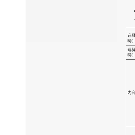
选
畴
选
畴
内