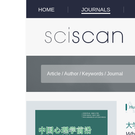
HOME
JOURNALS
Hu
大
Wha