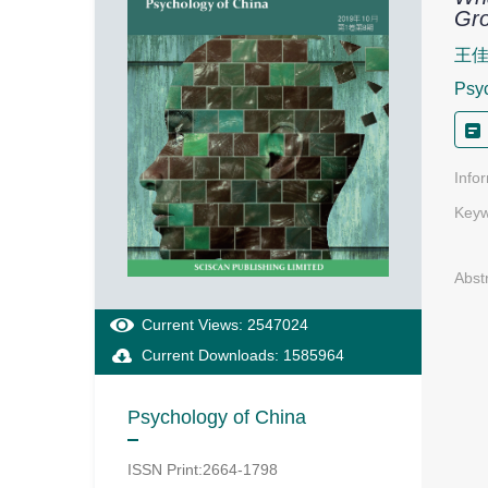
Gro
王
Psyc
Info
Keyw
Abst
Current Views: 2547024
Current Downloads: 1585964
Psychology of China
ISSN Print:2664-1798