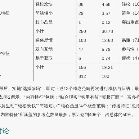
轻松欢快
轻松（1
38
4.68
式特征
简洁短小
简单（1
29
3.57
核心凸显
突出重点
1
0.12
小计
250
30.78
通俗易懂
易懂（7
103
12.68
双向互动
参与性（
47
5.79
播特征
易于获取
便携（4
6
0.74
小计
156
19.21
计
812
100
最后，实施“选择编码”，即对上述13个概念范畴再次进行概括与归纳，最终
如表2所示。“内容特征”包括：“贴合现实”“实用有益”“积极正面”“丰富多样
趣意生动”“轻松欢快”“简洁短小”“核心凸显”4个概念范畴；“传播特征”包
“内容特征”所涵盖的参考点数量最多，累计达到406个，占总体的50%。
讨论