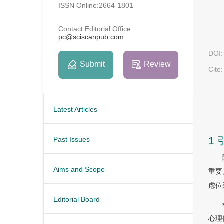
ISSN Online:2664-1801
Contact Editorial Office
pc@sciscanpub.com
DOI:
Submit
Review
Cite:
Latest Articles
1 
Past Issues
Aims and Scope
重要
虑位
Editorial Board
心理