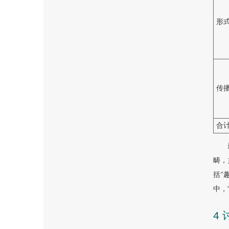
形
传
合
畴，
括“
中，
4 