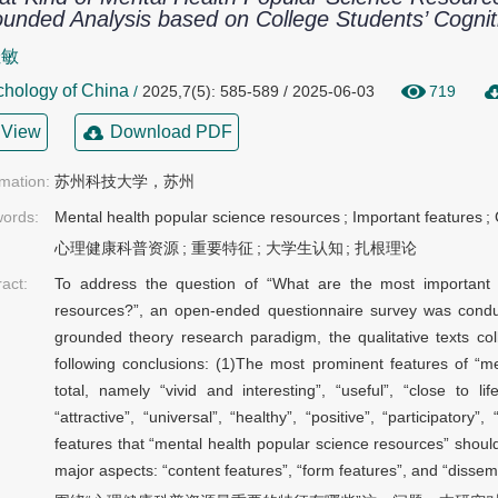
unded Analysis based on College Students’ Cognit
佳敏
hology of China
/
2025,7(5): 585-589 / 2025-06-03
719
View
Download PDF
rmation:
苏州科技大学，苏州
ords:
Mental health popular science resources
;
Important features
;
心理健康科普资源
;
重要特征
;
大学生认知
;
扎根理论
ract:
To address the question of “What are the most important c
resources?”, an open-ended questionnaire survey was cond
grounded theory research paradigm, the qualitative texts col
following conclusions: (1)The most prominent features of “m
total, namely “vivid and interesting”, “useful”, “close to lif
“attractive”, “universal”, “healthy”, “positive”, “participatory”
features that “mental health popular science resources” shou
major aspects: “content features”, “form features”, and “dissem