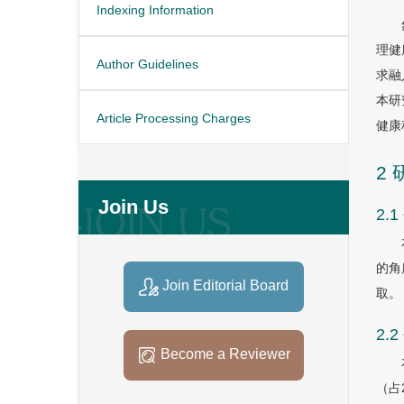
Indexing Information
理健
Author Guidelines
求融
本研
Article Processing Charges
健康
2
Join Us
2.
的角
Join Editorial Board
取。
2.
Become a Reviewer
（占