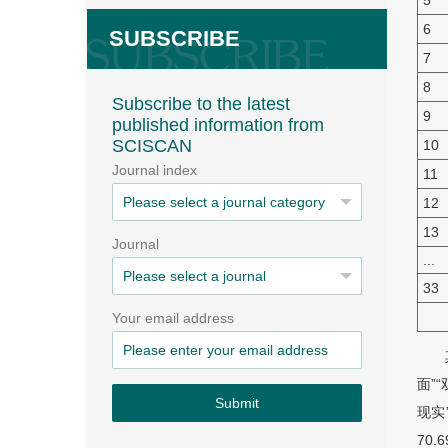
5
6
SUBSCRIBE
7
8
Subscribe to the latest
9
published information from
SCISCAN
10
Journal index
11
12
13
Journal
...
33
Your email address
面”
Submit
现实
70.