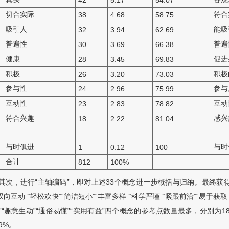
42
5.17
54.07
切合实际
符合
38
4.68
58.75
吸引人
能吸
32
3.94
62.69
普遍性
普遍
30
3.69
66.38
健康
促进
28
3.45
69.83
积极
积极
26
3.20
73.03
参与性
参与
24
2.96
75.99
互动性
互动
23
2.83
78.82
符合兴趣
感兴
18
2.22
81.04
...
...
...
...
...
与时俱进
与时
1
0.12
100
合计
812
100%
其次，进行“主轴编码”，即对上述33个概念进一步概括与归纳。最终获得“贴
“双向互动”“轻松欢快”“简洁短小”“丰富多样”“科学严谨”“紧跟前沿”“易于
”“趣意生动”“通俗易懂”“实用有益”四个概念的参考点数量最多，分别为188
69%。