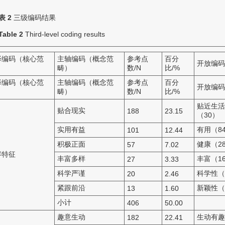
表 2
三级编码结果
Table 2
Third-level coding results
择编码（核心范
主轴编码（概念范
参考点
百分
开放编码
）
畴）
数/N
比/%
择编码（核心范
主轴编码（概念范
参考点
百分
开放编码
）
畴）
数/N
比/%
贴近生活
贴合现实
188
23.15
（30）
实用有益
有用（8
101
12.44
积极正面
健康（2
57
7.02
容特征
丰富多样
丰富（1
27
3.33
科学严谨
科学性（
20
2.46
紧跟前沿
新颖性（
13
1.60
小计
406
50.00
趣意生动
生动有趣
182
22.41