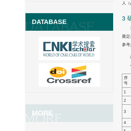
人（
3
DATABASE
奠定
参考
序
号
1
2
MORE
3
4