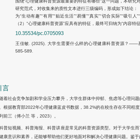
围绕“心理健康科普资源最重要的特征有哪些”这一问题，本研究
研究范式，对收集来的质性文本进行三级编码，形成如下结论：（
为“生动有趣”“有用”“贴近生活”“易懂”“真实”“切合实际”“吸引人”
（2）“心理健康科普资源”应具有的特征，最终可归纳为“内容特征”
10.35534/pc.0705093
王佳敏. (2025). 大学生需要什么样的心理健康科普资源？——基
585-589.
引言
随着社会竞争加剧和学业压力攀升，大学生群体中抑郁、焦虑等心理问题
。根据教育部2022年心理健康蓝皮书数据，38.2%的在校生存在不同
列前三（傅小兰 等，2023）。
科普短视频、科普海报、科普讲座是常见的科普资源类型。对于大学生而
健康意识和素养，还能够帮助他们更好地面对和解决心理健康问题。鉴于