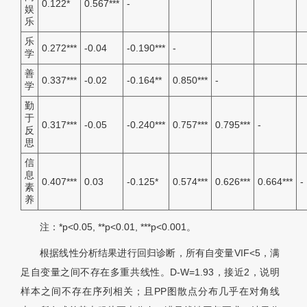
0.122*
0.567***
-
娱
乐
乐
0.272***
-0.04
-0.190***
-
学
善
0.337***
-0.02
-0.164**
0.850***
-
学
勤
于
0.317***
-0.05
-0.240***
0.757***
0.795***
-
反
思
信
息
0.407***
0.03
-0.125*
0.574***
0.626***
0.664***
-
素
养
注：*p<0.05, **p<0.01, ***p<0.001。
根据线性分析结果进行回归诊断，所有自变量VIF<5，满
足自变量之间不存在多重共线性。D-W=1.93，接近2，说明
样本之间不存在序列相关；且PP图散点分布几乎在对角线