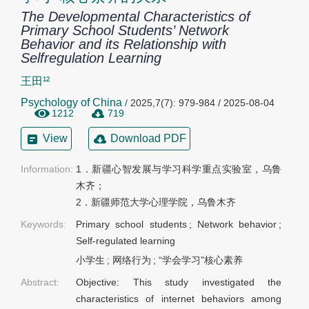
The Developmental Characteristics of
Primary School Students’ Network
Behavior and its Relationship with
Selfregulation Learning
王田¹²
Psychology of China
/
2025,7(7): 979-984 / 2025-08-04
1212
719
View
Download PDF
Information:
1．新疆心智发展与学习科学重点实验室，乌鲁
木齐；

2．新疆师范大学心理学院，乌鲁木齐
Keywords:
Primary school students
;
Network behavior
;
Self-regulated learning
小学生
;
网络行为
;
“学会学习”核心素养
Abstract:
Objective: This study investigated the
characteristics of internet behaviors among