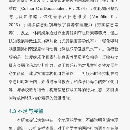
知通道促进素养发展，激发知识探索的内源驱动力，提升乐学
维度（Colther C & Doussoulin J P，2024）；优化知识整合
与元认知策略，强化善学及反思维度（Vorhölter K，
2023）；训练信息甄别与数字资源管理能力（夯实信息素
养）。反之，休闲娱乐通过双重资源剥夺阻碍素养养成，侵占
认知发展导致注意力碎片化（尤其损害善学效率）；强化即时
满足回路削弱深度学习动机（降低乐学及反思水平）。值得警
醒的是，过度娱乐化暴露与信息素养呈显著负相关，反映被动
摄入会弱化信息批判能力。鉴于娱乐行为对儿童社会性发展的
必要价值，建议实施结构化引导策略——将娱乐时长控制在网
络总用时30%内，并通过家庭教养，如高学历母亲的数字化引
导、与学校教育结合，构建信息获取主导的行为生态，方能协
同释放网络对核心素养的促进潜能。
4.3 不足与展望
本研究被试为集中在一个地区的学生，不能说明普遍性现
象，需进一步扩充样本量。对于小学生的网络行为调查存在单