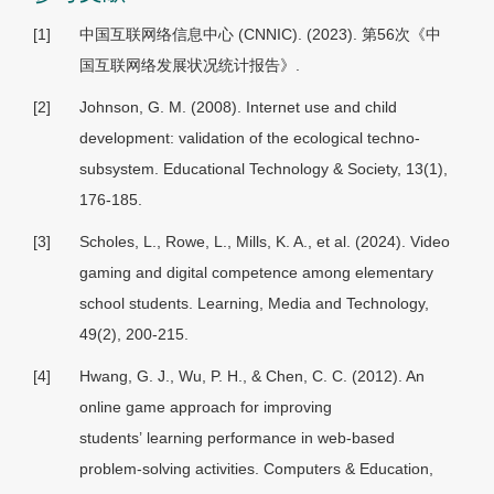
[1]
中国互联网络信息中心 (CNNIC). (2023). 第56次《中
国互联网络发展状况统计报告》.
[2]
Johnson, G. M. (2008). Internet use and child
development: validation of the ecological techno-
subsystem. Educational Technology & Society, 13(1),
176-185.
[3]
Scholes, L., Rowe, L., Mills, K. A., et al. (2024). Video
gaming and digital competence among elementary
school students. Learning, Media and Technology,
49(2), 200-215.
[4]
Hwang, G. J., Wu, P. H., & Chen, C. C. (2012). An
online game approach for improving
students
’
learning performance in web-based
problem-solving activities. Computers & Education,