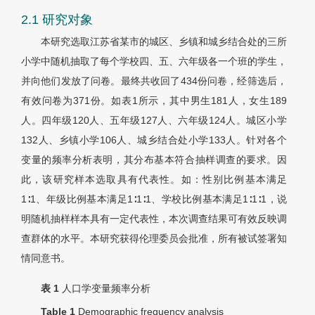
2.1 研究对象
本研究选取江苏省某市的城区、乡镇和城乡结合处的三所
小学中随机抽取了每个学校四、五、六年级各一个班的学生，
并向他们发放了问卷。最终共收回了434份问卷，经筛选后，
有效问卷为371份。如表1所示，其中男生181人，女生189
人。四年级120人、五年级127人、六年级124人。城区小学
132人、乡镇小学106人、城乡结合处小学133人。针对各个
变量的频率分析表明，其分布基本符合抽样调查的要求。因
此，该研究样本选取具有代表性。如：性别比例基本满足
1∶1、年级比例基本满足1∶1∶1、学校比例基本满足1∶1∶1，说
明随机抽样样本具有一定代表性，本次调查结果可有效反映调
查群体的水平。本研究获得伦理委员会批准，所有被试签署知
情同意书。
表 1
人口学变量频率分析
Table 1
Demographic frequency analysis