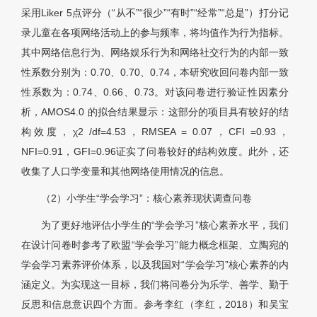
采用Liker 5点评分（“从不”“很少”“有时”“经常”“总是”）打分记
录儿童在各项网络活动上的参与频率，将均值作为行为指标。
其中网络信息行为、网络娱乐行为和网络社交行为的内部一致
性系数分别为：0.70、0.70、0.74，本研究收回问卷内部一致
性系数为：0.74、0.66、0.73。对该问卷进行验证性因素分
析，AMOS4.0 的拟合结果显示：这部分的项目具有较好的结
构效度，χ2 /df=4.53，RMSEA = 0.07，CFI =0.93，
NFI=0.91，GFI=0.96证实了问卷较好的结构效度。此外，还
收集了人口学变量和其他网络使用情况的信息。
（2）小学生“学会学习”：核心素养现状调查问卷
为了更好地评估小学生的“学会学习”核心素养水平，我们
在设计问卷时参考了欧盟“学会学习”能力概念框架、立陶宛的
学会学习素养评价体系，以及我国对“学会学习”核心素养的内
涵定义。为实现这一目标，我们将问卷分为乐学、善学、勤于
反思和信息意识四个方面。参考李红（李红，2018）和吴宝