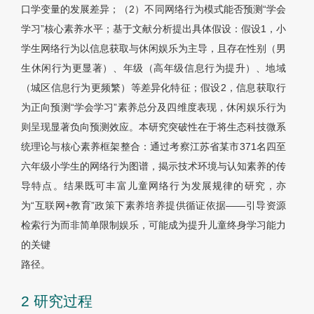
口学变量的发展差异；（2）不同网络行为模式能否预测“学会
学习”核心素养水平；基于文献分析提出具体假设：假设1，小
学生网络行为以信息获取与休闲娱乐为主导，且存在性别（男
生休闲行为更显著）、年级（高年级信息行为提升）、地域
（城区信息行为更频繁）等差异化特征；假设2，信息获取行
为正向预测“学会学习”素养总分及四维度表现，休闲娱乐行为
则呈现显著负向预测效应。本研究突破性在于将生态科技微系
统理论与核心素养框架整合：通过考察江苏省某市371名四至
六年级小学生的网络行为图谱，揭示技术环境与认知素养的传
导特点。结果既可丰富儿童网络行为发展规律的研究，亦
为“互联网+教育”政策下素养培养提供循证依据——引导资源
检索行为而非简单限制娱乐，可能成为提升儿童终身学习能力
的关键
路径。
2 研究过程