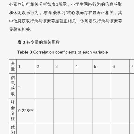
心素养进行相关分析如表3所示，小学生网络行为的信息获取
和休闲娱乐行为，与“学会学习”核心素养存在显著正相关，其
中信息获取行为与该素养显著正相关，休闲娱乐行为与该素养
显著负相关。
表 3
各变量的相关系数
Table 3
Correlation coefficients of each variable
变
1
2
3
4
5
6
7
量
信
息
-
获
取
社
会
0.228***
-
交
往
休
闲