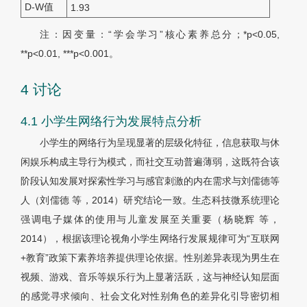
D-W值
1.93
注：因变量：“学会学习”核心素养总分；*p<0.05,
**p<0.01, ***p<0.001。
4 讨论
4.1 小学生网络行为发展特点分析
小学生的网络行为呈现显著的层级化特征，信息获取与休
闲娱乐构成主导行为模式，而社交互动普遍薄弱，这既符合该
阶段认知发展对探索性学习与感官刺激的内在需求与刘儒德等
人（刘儒德 等，2014）研究结论一致。生态科技微系统理论
强调电子媒体的使用与儿童发展至关重要（杨晓辉 等，
2014），根据该理论视角小学生网络行发展规律可为“互联网
+教育”政策下素养培养提供理论依据。性别差异表现为男生在
视频、游戏、音乐等娱乐行为上显著活跃，这与神经认知层面
的感觉寻求倾向、社会文化对性别角色的差异化引导密切相