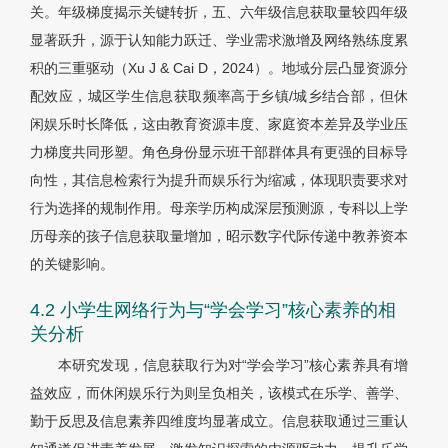
关。年级梯度揭示关键转折，五、六年级信息获取量较四年级
显著跃升，源于认知能力跃迁、学业需求激增及网络熟练度累
积的三重驱动（Xu J & Cai D，2024）。地域分层凸显资源分
配效应，城区学生信息获取频率高于乡镇/城乡结合部，但休
闲娱乐时长降低，这由教育资源丰度、家庭资本差异及学业压
力梯度共同形塑。角色身份显示班干部群体具有更强的目标导
向性，其信息检索行为提升而娱乐行为缩减，体现职责要求对
行为选择的规制作用。母亲学历构成深层预测源，专科以上学
历母亲的孩子信息获取量增加，昭示数字代际传递中教养资本
的关键影响。
4.2 小学生网络行为与“学会学习”核心素养的相
关分析
本研究发现，信息获取行为对“学会学习”核心素养具有增
益效应，而休闲娱乐行为则呈负相关，该模式在乐学、善学、
勤于反思及信息素养四维度均显著成立。信息获取通过三重认