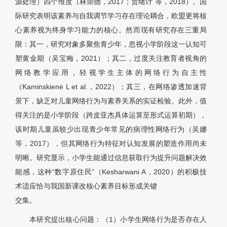
源处理）四个维度（林崇德，2017；贾绪计 等，2018）。国
际研究表明该素养与自我调节学习存在理论耦合，欧盟更将核
心素养视为终身学习能力的核心。然而现有研究存在三重局
限：其一，研究对象多聚焦青少年，忽视小学阶段这一认知可
塑黄金期（吴宝梅，2021）；其二，过度关注教育者视角的
网络教学应用，轻视学生主体的网络行为自主性
（Kaminskienė L et al.，2022）；其三，在网络渗透加速背
景下，缺乏对儿童网络行为与素养关系的实证检验。此外，值
得关注的是小学阶段（跨皮亚杰具体运算至形式运算初期），
该时期儿童虽较少出现青少年常见的病理性网络行为（吴娜
等，2017），但其网络行为特征对认知发展的塑造作用尚未
明晰。研究显示，小学生能通过信息获取行为提升问题解决效
能感，这种“数字原住民”（Kesharwani A，2020）的积极技
术适应恰与我国新课改核心素养目标形成关键
交集。
本研究提出核心问题：（1）小学生网络行为是否存在人