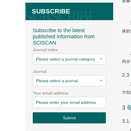
该量表
SUBSCRIBE
Subscribe to the latest
体的
published information from
SCISCAN
Journal index
同水
Journal
2.
大似
Your email address
3
Submit
3.