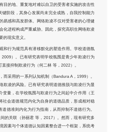
有目的地、重复地对难以自卫的受害者实施的攻击性
期过渡的关键阶段，其身心发展尚未完全成熟，自我控制能力
的易感和高发群体。网络欺凌不仅对受害者的心理健
会化进程构成严重威胁。因此，探究高职生网络欺凌
要的现实意义。
观和行为规范具有潜移默化的塑造作用。学校道德氛
2009）。已有研究表明学校氛围是青少年欺凌行为
德氛围可直接抑制欺凌行为（何二林 等，2022）。
用的一系列认知机制（Bandura A，1999）。
络欺凌的风险。已有研究表明道德推脱与欺凌行为显
中介变量，在学校氛围与欺凌行为之间起中介作用（王
渐将社会道德规范内化为自身的道德品质，形成相对稳
于将道德准则内化为行为指南，从而抑制不道德行为。
的关联（孙丽君 等，2017）。然而，现有研究多
境因素与个体道德认知因素整合进一个框架，系统考