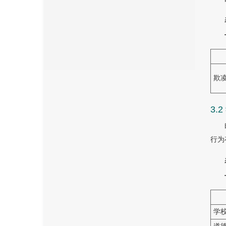
欺
3
行为
学