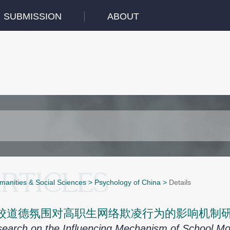
SUBMISSION
ABOUT
manities & Social Sciences
>
Psychology of China
>
Details
校道德氛围对高职生网络欺凌行为的影响机制
earch on the Influencing Mechanism of School Mo