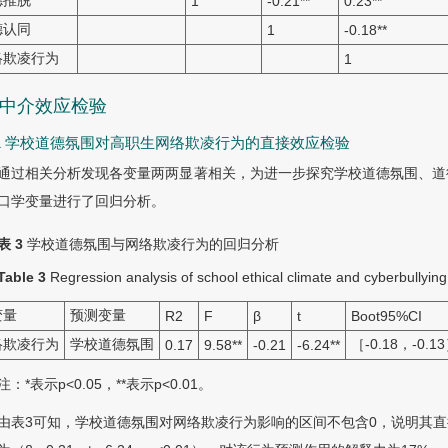
德推脱
1
-0.21
**
0.23
**
德认同
1
-0.18
**
络欺凌行为
1
3 中介效应检验
3.1 学校道德氛围对高职生网络欺凌行为的直接效应检验
通过相关分析发现各变量两两显著相关，为进一步探究学校道德氛围、道
口学变量进行了回归分析。
表 3
学校道德氛围与网络欺凌行为的回归分析
Table 3
Regression analysis of school ethical climate and cyberbullyin
变量
预测变量
R2
F
β
t
Boot95%CI
络欺凌行为
学校道德氛围
［-0.18，-0.1
0.17
9.58
**
-0.21
-6.24
**
注：*表示p<0.05，**表示p<0.01。
由表3可知，学校道德氛围对网络欺凌行为影响的区间不包含0，说明其