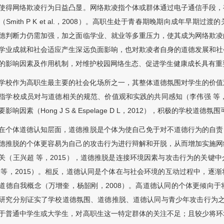
使得网络欺凌行为日益凸显。网络欺凌指个体或群体通过电子通信手段，
（Smith P K et al.，2008）。高职生处于青春期晚期向成年早
德判断力仍需加强，加之面临学业、就业等多重压力，使其成为网络欺凌
学业成就和社会适应产生深远负面影响，也对欺凌者自身的道德发展和社
的影响因素及作用机制，对维护校园网络生态、促进学生健康成长具有重
学校作为高职生最主要的社会化场所之一，其整体道德氛围对学生的价值
指学校成员对与道德相关的规范、价值观和实践的共同感知（李伟强 等，
要影响因素（Hong J S & Espelage D L，2012），积极的学校道
在个体道德认知层面，道德推脱是个体为使自己免于对不道德行为的自责，而采
德推脱的个体更容易为自己的攻击行为进行辩解和开脱，从而增加实施网
关（王兴超 等，2015），道德推脱是连接环境因素与攻击行为的关键
 等，2015）。相反，道德认同是个体在与社会环境的互动过程中，逐
道德自我概念（万增奎，杨韶刚，2008）。高道德认同的个体更倾向
研究分别证实了学校道德氛围、道德推脱、道德认同与青少年攻击行为之间
于普通中学生或大学生，对高职生这一特定群体的关注不足；且较少将环