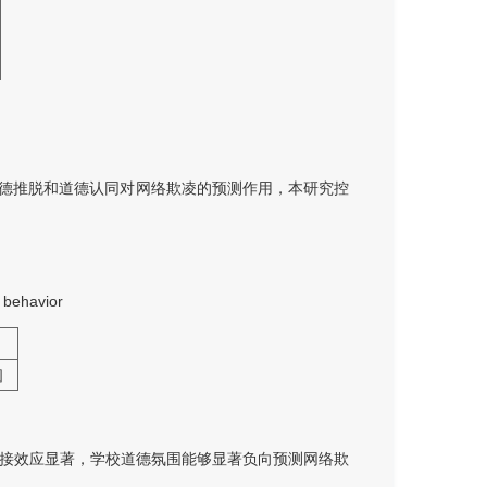
德推脱和道德认同对网络欺凌的预测作用，本研究控
g behavior
3］
直接效应显著，学校道德氛围能够显著负向预测网络欺