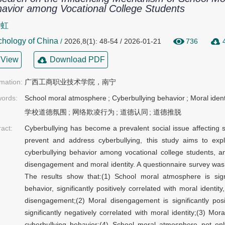
avior among Vocational College Students
雪虹
hology of China
/
2026,8(1): 48-54 / 2026-01-21
736
View
Download PDF
rmation:
广西工商职业技术学院，南宁
ords:
School moral atmosphere
;
Cyberbullying behavior
;
Moral ident
学校道德氛围
;
网络欺凌行为
;
道德认同
;
道德推脱
ract:
Cyberbullying has become a prevalent social issue affecting st
prevent and address cyberbullying, this study aims to ex
cyberbullying behavior among vocational college students, a
disengagement and moral identity. A questionnaire survey was
The results show that:(1) School moral atmosphere is signif
behavior, significantly positively correlated with moral identit
disengagement;(2) Moral disengagement is significantly posi
significantly negatively correlated with moral identity;(3) Moral
cyberbullying behavior;(4) School moral atmosphere not only