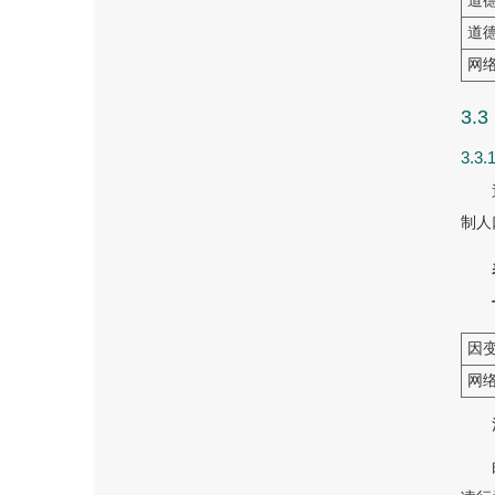
道
道
网
3.
3.
制人
因
网