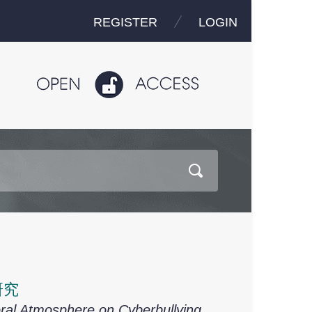
REGISTER
LOGIN
研究
ral Atmosphere on Cyberbullying