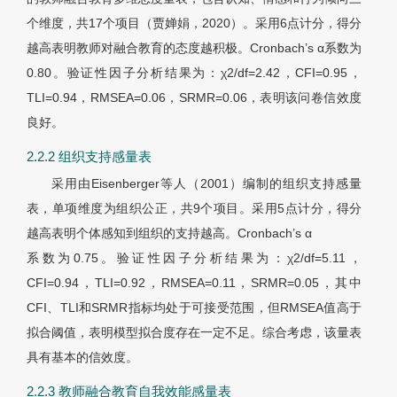
个维度，共17个项目（贾婵娟，2020）。采用6点计分，得分
越高表明教师对融合教育的态度越积极。Cronbach
’
s
α
系数为
0.80。验证性因子分析结果为：
χ
2/df=2.42，CFI=0.95，
TLI=0.94，RMSEA=0.06，SRMR=0.06，表明该问卷信效度
良好。
2.2.2 组织支持感量表
采用由Eisenberger等人（2001）编制的组织支持感量
表，单项维度为组织公正，共9个项目。采用5点计分，得分
越高表明个体感知到组织的支持越高。Cronbach
’
s
α
系数为0.75。验证性因子分析结果为：
χ
2/df=5.11，
CFI=0.94，TLI=0.92，RMSEA=0.11，SRMR=0.05，其中
CFI、TLI和SRMR指标均处于可接受范围，但RMSEA值高于
拟合阈值，表明模型拟合度存在一定不足。综合考虑，该量表
具有基本的信效度。
2.2.3 教师融合教育自我效能感量表