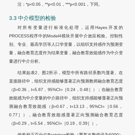
注：*p<0.05，**p<0.01，***p<0.001，下同。
3.3 中介模型的检验
对所有变量进行标准化处理，运用Hayes开发的
PROCESS程序中的Model4模块开展中介效应检验。控制性
别、专业、最高学历等人口学变量，以组织支持感作为预测变
量，融合教育态度作为结果变量，融合教育效能感作为中介变
量进行中介分析。
结果如表2、图2所示，模型中所有路径系数均显著。在
直接路径中，组织支持感能够显著正向预测教师融合教育态度
（
β
=0.36，t=5.87，95%CI=［0.24，0.48］）；在融合教育
效能感为中介变量的中介路径中，组织支持感能够显著正向预
测融合教育效能感（
β
=0.67，t=13.13，95%CI=［0.56，
0.77］），融合教育效能感显著正向预测融合教育态度
（
β
=0.29，t=5.54，95%CI=［0.19，0.39］）。
偏差校正百分位Bootstrap检验（重复次数值设为5000）