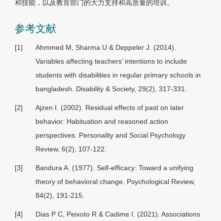
和技能，以及教育部门的大力支持和高质量的培训。
参考文献
[1]
Ahmmed M, Sharma U & Deppeler J. (2014).
Variables affecting teachers
’
intentions to include
students with disabilities in regular primary schools in
bangladesh. Disability & Society, 29(2), 317-331.
[2]
Ajzen I. (2002). Residual effects of past on later
behavior: Habituation and reasoned action
perspectives. Personality and Social Psychology
Review, 6(2), 107-122.
[3]
Bandura A. (1977). Self-efficacy: Toward a unifying
theory of behavioral change. Psychological Review,
84(2), 191-215.
[4]
Dias P C, Peixoto R & Cadime I. (2021). Associations