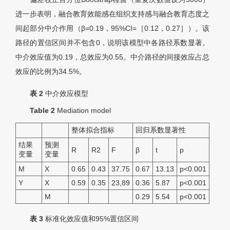
进一步表明，融合教育效能感在组织支持感与融合教育态度之
间起部分中介作用（
β
=0.19，95%CI=［0.12，0.27］）。该
路径的置信区间并不包含0，说明该模型中各路径系数显著。
中介效应值为0.19，总效应为0.55。中介路径的间接效应占总
效应的比例为34.5%。
表 2
中介效应模型
Table 2
Mediation model
整体拟合指标
回归系数显著性
结果
预测
R
R2
F
β
t
p
变量
变量
M
X
0.65
0.43
37.75
0.67
13.13
p<0.001
Y
X
0.59
0.35
23,89
0.36
5.87
p<0.001
M
0.29
5.54
p<0.001
表 3
标准化效应值和95%置信区间