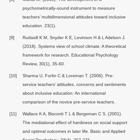
psychometrically-sound instrument to measure
teachers
’
multidimensional attitudes toward inclusive
education. 23(1).
[9]
Rudasill K M, Snyder K E, Levinson H & L Adelson J.
(2018). Systems view of school climate: A theoretical
framework for research. Educational Psychology
Review, 30(1), 35-60.
[10]
Sharma U, Forlin C & Loreman T. (2006). Pre-
service teachers
’
attitudes, concerns and sentiments
about inclusive education: An international
comparison of the novice pre-service teachers.
[11]
Wallace K A, Bisconti T L & Bergeman C S. (2001).
The mediational effect of hardiness on social support
and optimal outcomes in later life. Basic and Applied