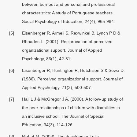
between burnout and personal and professional
characteristics: A study of Portuguese teachers.
Social Psychology of Education, 24(4), 965-984.
[5]
Eisenberger R, Armeli S, Rexwinkel B, Lynch P D &
Rhoades L. (2001). Reciprocation of perceived
organizational support. Journal of Applied
Psychology, 86(1), 42-51.
[6]
Eisenberger R, Huntington R, Hutchison S & Sowa D.
(1986). Perceived organizational support. Journal of
Applied Psychology, 71(3), 500-507.
[7]
Hall L J & McGregor J A. (2000). A follow-up study of
the peer relationships of children with disabilities in
an inclusive school. The Journal of Special
Education, 34(3), 114-126.
[8]
Mahat M. (2008). The development of a