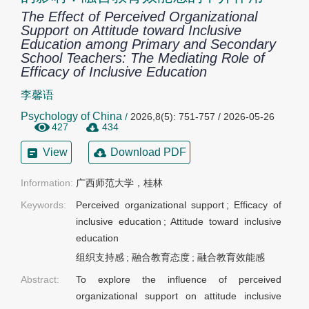
The Effect of Perceived Organizational
Support on Attitude toward Inclusive
Education among Primary and Secondary
School Teachers: The Mediating Role of
Efficacy of Inclusive Education
李馨语
Psychology of China
/
2026,8(5): 751-757 / 2026-05-26
427
434
View
Download PDF
Information:
广西师范大学，桂林
Keywords:
Perceived organizational support
;
Efficacy of
inclusive education
;
Attitude toward inclusive
education
组织支持感
;
融合教育态度
;
融合教育效能感
Abstract:
To explore the influence of perceived
organizational support on attitude inclusive