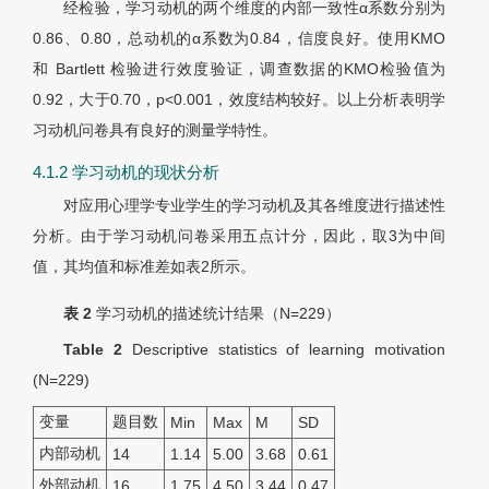
经检验，学习动机的两个维度的内部一致性
α
系数分别为
0.86、0.80，总动机的
α
系数为0.84，信度良好。使用KMO
和 Bartlett 检验进行效度验证，调查数据的KMO检验值为
0.92，大于0.70，p<0.001，效度结构较好。以上分析表明学
习动机问卷具有良好的测量学特性。
4.1.2 学习动机的现状分析
对应用心理学专业学生的学习动机及其各维度进行描述性
分析。由于学习动机问卷采用五点计分，因此，取3为中间
值，其均值和标准差如表2所示。
表 2
学习动机的描述统计结果（
N
=229）
Table 2
Descriptive statistics of learning motivation
(
N
=229)
变量
题目数
Min
Max
M
SD
内部动机
14
1.14
5.00
3.68
0.61
外部动机
16
1.75
4.50
3.44
0.47