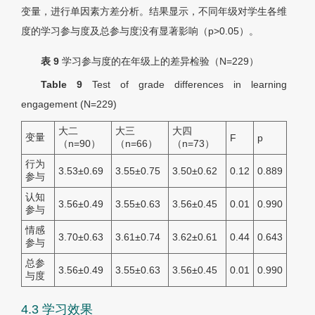
变量，进行单因素方差分析。结果显示，不同年级对学生各维
度的学习参与度及总参与度没有显著影响（p>0.05）。
表 9
学习参与度的在年级上的差异检验（
N
=229）
Table 9
Test of grade differences in learning
engagement (
N
=229)
大二
大三
大四
变量
F
p
（n=90）
（n=66）
（n=73）
行为
3.53±0.69
3.55±0.75
3.50±0.62
0.12
0.889
参与
认知
3.56±0.49
3.55±0.63
3.56±0.45
0.01
0.990
参与
情感
3.70±0.63
3.61±0.74
3.62±0.61
0.44
0.643
参与
总参
3.56±0.49
3.55±0.63
3.56±0.45
0.01
0.990
与度
4.3 学习效果