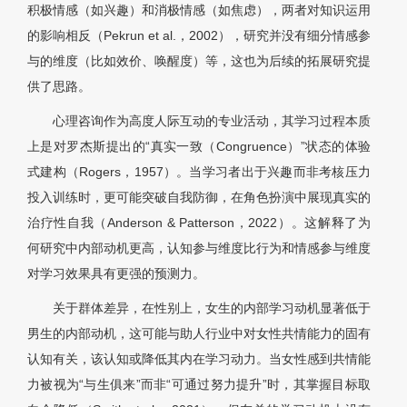
积极情感（如兴趣）和消极情感（如焦虑），两者对知识运用
的影响相反（Pekrun et al.，2002），研究并没有细分情感参
与的维度（比如效价、唤醒度）等，这也为后续的拓展研究提
供了思路。
心理咨询作为高度人际互动的专业活动，其学习过程本质
上是对罗杰斯提出的“真实一致（Congruence）”状态的体验
式建构（Rogers，1957）。当学习者出于兴趣而非考核压力
投入训练时，更可能突破自我防御，在角色扮演中展现真实的
治疗性自我（Anderson & Patterson，2022）。这解释了为
何研究中内部动机更高，认知参与维度比行为和情感参与维度
对学习效果具有更强的预测力。
关于群体差异，在性别上，女生的内部学习动机显著低于
男生的内部动机，这可能与助人行业中对女性共情能力的固有
认知有关，该认知或降低其内在学习动力。当女性感到共情能
力被视为“与生俱来”而非“可通过努力提升”时，其掌握目标取