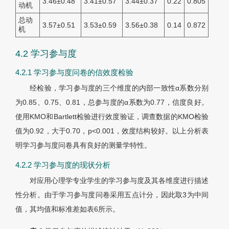
3.46±0.48
3.41±0.57
3.44±0.37
0.22
0.805
动机
总动
3.57±0.51
3.53±0.59
3.56±0.38
0.14
0.872
机
4.2 学习参与度
4.2.1 学习参与度问卷的信效度检验
经检验，学习参与度的三个维度的内部一致性
α
系数分别
为0.85、0.75、0.81，总参与度的
α
系数为0.77，信度良好。
使用KMO和Bartlett检验进行效度验证，调查数据的KMO检验
值为0.92，大于0.70，p<0.001，效度结构较好。以上分析表
明学习参与度问卷具有良好的测量学特性。
4.2.2 学习参与度的现状分析
对应用心理学专业学生的学习参与度及其各维度进行描述
性分析。由于学习参与度问卷采用五点计分，因此取3为中间
值，其均值和标准差如表6所示。