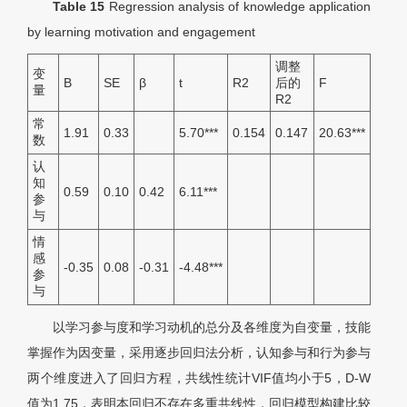
Table 15
Regression analysis of knowledge application
by learning motivation and engagement
调整
变
B
SE
β
t
R2
后的
F
量
R2
常
1.91
0.33
5.70
***
0.154
0.147
20.63
***
数
认
知
0.59
0.10
0.42
6.11
***
参
与
情
感
-0.35
0.08
-0.31
-4.48
***
参
与
以学习参与度和学习动机的总分及各维度为自变量，技能
掌握作为因变量，采用逐步回归法分析，认知参与和行为参与
两个维度进入了回归方程，共线性统计VIF值均小于5，D-W
值为1.75，表明本回归不存在多重共线性，回归模型构建比较