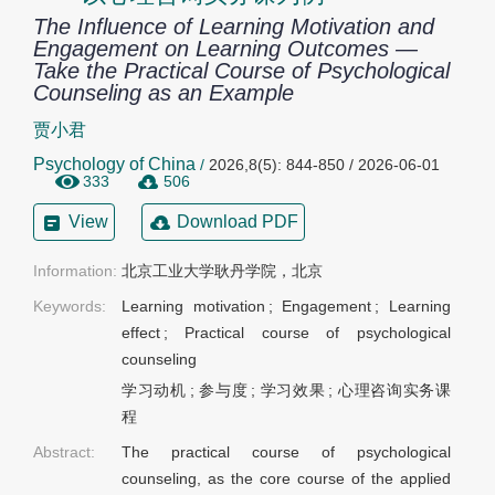
The Influence of Learning Motivation and
Engagement on Learning Outcomes —
Take the Practical Course of Psychological
Counseling as an Example
贾小君
Psychology of China
/
2026,8(5): 844-850 / 2026-06-01
333
506
View
Download PDF
Information:
北京工业大学耿丹学院，北京
Keywords:
Learning motivation
;
Engagement
;
Learning
effect
;
Practical course of psychological
counseling
学习动机
;
参与度
;
学习效果
;
心理咨询实务课
程
Abstract:
The practical course of psychological
counseling, as the core course of the applied