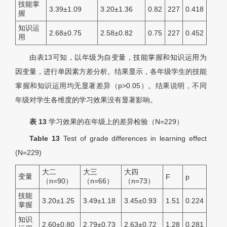
技能掌
3.39±1.09
3.20±1.36
0.82
227
0.418
握
知识运
2.68±0.75
2.58±0.82
0.75
227
0.452
用
由表13可知，以年级为自变量，技能掌握和知识运用为
因变量，进行单因素方差分析。结果显示，各年级学生的技能
掌握和知识运用均无显著差异（p>0.05）。结果说明，不同
年级对学生各维度的学习效果没有显著影响。
表 13
学习效果的在年级上的差异检验（
N
=229）
Table 13
Test of grade differences in learning effect
(
N
=229)
大二
大三
大四
变量
F
p
（n=90）
（n=66）
（n=73）
技能
3.20±1.25
3.49±1.18
3.45±0.93
1.51
0.224
掌握
知识
2.60±0.80
2.79±0.73
2.63±0.72
1.28
0.281