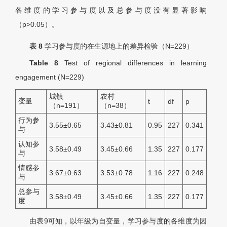
各维度的学习参与度以及总参与度没有显著影响
（p>0.05）。
表 8
学习参与度的在生源地上的差异检验（
N
=229）
Table 8
Test of regional differences in learning
engagement (
N
=229)
城镇
农村
变量
t
d
f
p
（n=191）
（n=38）
行为参
3.55±0.65
3.43±0.81
0.95
227
0.341
与
认知参
3.58±0.49
3.45±0.66
1.35
227
0.177
与
情感参
3.67±0.63
3.53±0.78
1.16
227
0.248
与
总参与
3.58±0.49
3.45±0.66
1.35
227
0.177
度
由表9可知，以年级为自变量，学习参与度的各维度为因