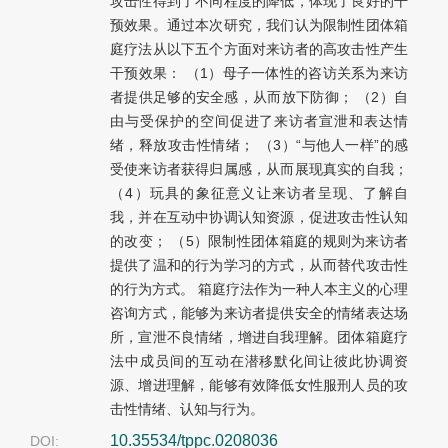
攻击性得到了不同程度的降低，体现了良好的干
预效果。通过本次研究，我们认为限制性团体箱
庭疗法从以下五个方面对来访者的高攻击性产生
干预效果： （1）母子一体性的咨访关系为来访
者提供足够的安全感，从而放下防御； （2）自
由与受保护的空间促进了来访者宣泄和表达情
绪，释放攻击性情绪； （3）“与他人一样”的感
受使来访者获得归属感，从而展现真实的自我；
（4）玩具的象征意义让来访者呈现、了解自
我，并在互动中协调认知资源，促进攻击性认知
的改变； （5）限制性团体箱庭的规则为来访者
提供了温和的行为学习的方式，从而替代攻击性
的行为方式。 箱庭疗法作为一种人本主义的心理
咨询方式，能够为来访者提供安全的情绪表达场
所，宣泄不良情绪，增进自我理解。团体箱庭疗
法中成员间的互动在潜移默化间让彼此协调资
源、增进理解，能够有效降低女性服刑人员的攻
击性情绪、认知与行为。
10.35534/tppc.0208036
DOI: