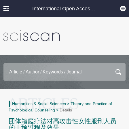
International Open Access Journal Platform
Humanities & Social Sciences
>
Theory and Practice of
Psychological Counseling
>
Details
团体箱庭疗法对高攻击性女性服刑人员
的干预过程及效果