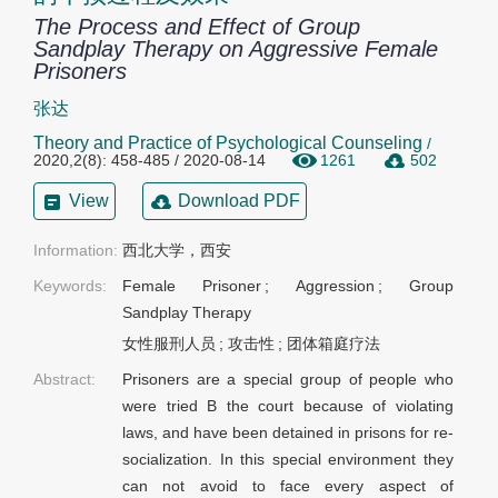
The Process and Effect of Group
Sandplay Therapy on Aggressive Female
Prisoners
张达
Theory and Practice of Psychological Counseling
/
2020,2(8): 458-485 / 2020-08-14
1261
502
View
Download PDF
Information:
西北大学，西安
Keywords:
Female Prisoner
;
Aggression
;
Group
Sandplay Therapy
女性服刑人员
;
攻击性
;
团体箱庭疗法
Abstract:
Prisoners are a special group of people who
were tried B the court because of violating
laws, and have been detained in prisons for re-
socialization. In this special environment they
can not avoid to face every aspect of