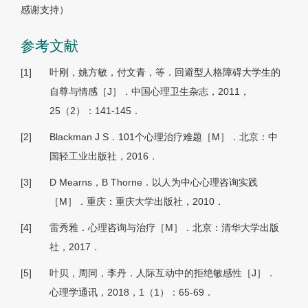
感谢支持）
参考文献
[1]
叶刚，姚方敏，付文青，等．回避型人格障碍大学生的
自尊与情感［J］．中国心理卫生杂志，2011，
25（2）：141-145．
[2]
Blackman J S．101个心理治疗难题［M］．北京：中
国轻工业出版社，2016．
[3]
D Mearns，B Thorne．以人为中心心理咨询实践
［M］．重庆：重庆大学出版社，2010．
[4]
雷秀雅．心理咨询与治疗［M］．北京：清华大学出版
社，2017．
[5]
叶贝，周同，李丹．人际互动中的拒绝敏感性［J］．
心理学通讯，2018，1（1）：65-69．