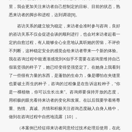
里，我会更加关注来访者自己想制定的目标、目前的状态，熟
悉来访者的脚步和进程，达到调谐[9]。
咨访关系的建立较为稳定，来访者会准时参与咨询，良好
的咨访关系不仅会促进会谈的顺利进行，也会对来访者起着一
定的自愈过程，有人能够全心全意地认真听她的苦恼，不评价
不判断，这种稳定安全的感觉会给来访者带来一个新的体验。
我在咨询过程中能逐渐感觉到K似乎不需要在咨询里维持自己
假装坚强的样子了，她已经变得坚强坚定了。在她身上我看到
了一些很有力量的东西，是蓬勃的生命力，像是哪怕在夹缝里
也要破土而生的种子，咨询的过程像是在告诉这粒种子，“你
是一棵植物，你可以生长出来”。咨询师要保持开放的态度，
用积极的眼光看待来访者的变化和发展。在以后我要学着将尊
重、热情、真诚、共情和积极关注咨询态度融入自身人格中，
做到在咨询过程中自然地流露［10］。
（本案例已经征得来访者同意经过技术处理后使用，在此