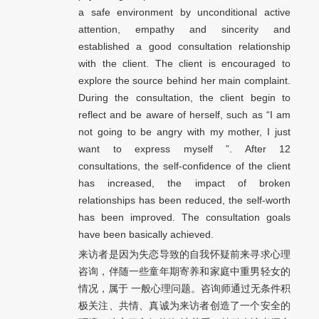
a safe environment by unconditional active
attention, empathy and sincerity and
established a good consultation relationship
with the client. The client is encouraged to
explore the source behind her main complaint.
During the consultation, the client begin to
reflect and be aware of herself, such as “I am
not going to be angry with my mother, I just
want to express myself ”. After 12
consultations, the self-confidence of the client
has increased, the impact of broken
relationships has been reduced, the self-worth
has been improved. The consultation goals
have been basically achieved.
来访者是因为失恋导致的自我怀疑前来寻求心理
咨询，伴随一些童年期寄养和家庭中重男轻女的
情况，属于 一般心理问题。咨询师通过无条件积
极关注、共情、真诚为来访者创造了一个安全的