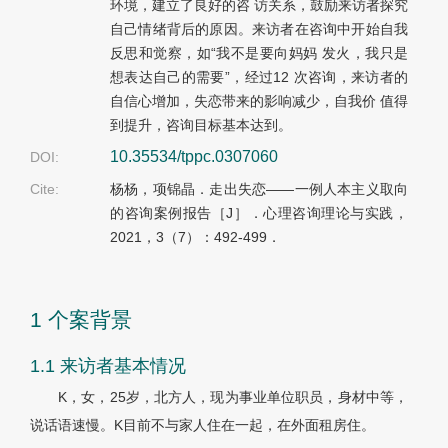
环境，建立了良好的咨 访关系，鼓励来访者探究
自己情绪背后的原因。来访者在咨询中开始自我
反思和觉察，如“我不是要向妈妈 发火，我只是
想表达自己的需要”，经过12 次咨询，来访者的
自信心增加，失恋带来的影响减少，自我价 值得
到提升，咨询目标基本达到。
10.35534/tppc.0307060
DOI:
Cite:
杨杨，项锦晶．走出失恋——一例人本主义取向
的咨询案例报告［J］．心理咨询理论与实践，
2021，3（7）：492-499．
1 个案背景
1.1 来访者基本情况
K，女，25岁，北方人，现为事业单位职员，身材中等，
说话语速慢。K目前不与家人住在一起，在外面租房住。