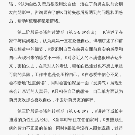
话，K认为自己失恋后很没用没自信，活在了前男友以前女朋
友的阴影中。咨询师在了解K目前失恋后所遇到的问题和困惑
后，帮助K梳理和稳定情绪。
第二阶段是会谈的过渡期（第 3-5 次会谈），K讲述了在
家中与妈妈相处，认为妈妈一直在贬低自己。详细讲述了和前
男友相处中的细节，K意识到自己在前男友面前真实的感受和
自己表现出来的感受不一样。K对亲近人的不满也很难表达出
来，害怕失去，在意别人的看法，哪怕自己难过也不想去承担
可能的风险，工作中也是会压榨自己。K在恋爱中信心不足，
会不断地“过度解读”，同时会害怕深层一面（发脾气）展现出
来会让亲近的人离开。K只相信自己的想法，自己单方面认为
前男友没那么喜欢自己，不去听前男友的解释。
第三阶段是会谈的转折期（第 6-8 次），K讲述了成长中
遭遇的负性生活经历。K童年时寄住在伯伯家时，K要照顾生
病的智力不正常的伯伯，同时K很孤单没有人跟她说话，过得