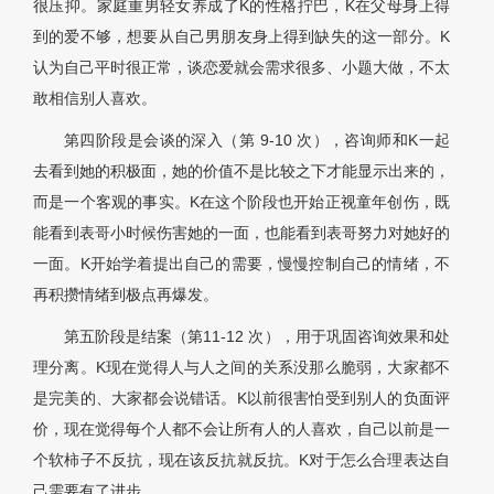
很压抑。家庭重男轻女养成了K的性格拧巴，K在父母身上得
到的爱不够，想要从自己男朋友身上得到缺失的这一部分。K
认为自己平时很正常，谈恋爱就会需求很多、小题大做，不太
敢相信别人喜欢。
第四阶段是会谈的深入（第 9-10 次），咨询师和K一起
去看到她的积极面，她的价值不是比较之下才能显示出来的，
而是一个客观的事实。K在这个阶段也开始正视童年创伤，既
能看到表哥小时候伤害她的一面，也能看到表哥努力对她好的
一面。K开始学着提出自己的需要，慢慢控制自己的情绪，不
再积攒情绪到极点再爆发。
第五阶段是结案（第11-12 次），用于巩固咨询效果和处
理分离。K现在觉得人与人之间的关系没那么脆弱，大家都不
是完美的、大家都会说错话。K以前很害怕受到别人的负面评
价，现在觉得每个人都不会让所有人的人喜欢，自己以前是一
个软柿子不反抗，现在该反抗就反抗。K对于怎么合理表达自
己需要有了进步。