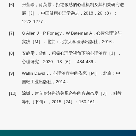
[6]
张莹瑞，肖英霞．拒绝敏感的心理机制及其相关研究进
展［J］．中国健康心理学杂志，2018，26（8）：
1273-1277．
[7]
G Allen J，P Fonagy，W Bateman A．心智化理论与
实践［M］．北京：北京大学医学出版社，2016．
[8]
安静雯，曾红．积极心理学视角下的心理治疗［J］．
心理研究，2020，13（6）：484-489．
[9]
Wallin David J．心理治疗中的依恋［M］．北京：中
国轻工业出版社，2014．
[10]
涂巍．建立良好咨访关系必备的咨询态度［J］．科教
导刊（下旬），2015（24）：160-161．