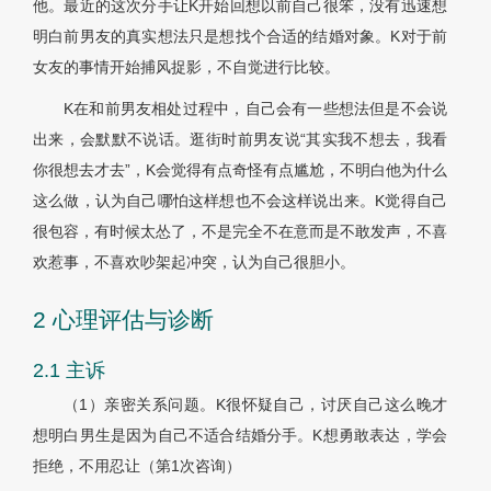
他。最近的这次分手让K开始回想以前自己很笨，没有迅速想
明白前男友的真实想法只是想找个合适的结婚对象。K对于前
女友的事情开始捕风捉影，不自觉进行比较。
K在和前男友相处过程中，自己会有一些想法但是不会说
出来，会默默不说话。逛街时前男友说“其实我不想去，我看
你很想去才去”，K会觉得有点奇怪有点尴尬，不明白他为什么
这么做，认为自己哪怕这样想也不会这样说出来。K觉得自己
很包容，有时候太怂了，不是完全不在意而是不敢发声，不喜
欢惹事，不喜欢吵架起冲突，认为自己很胆小。
2 心理评估与诊断
2.1 主诉
（1）亲密关系问题。K很怀疑自己，讨厌自己这么晚才
想明白男生是因为自己不适合结婚分手。K想勇敢表达，学会
拒绝，不用忍让（第1次咨询）