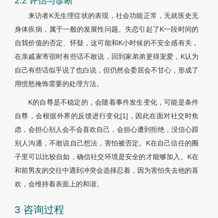
2.2 评估与诊断
来访者K无生理症状的表现，社会功能正常，无就医史无
身体疾病，属于一般的发展性问题。失恋引起了K一段时间的
自我价值的否定、怀疑，这可能和K小时候的不安全感有关，
在亲戚家寄宿时有些话不敢说，回到家弟弟更得宠爱，K认为
自己有些话似乎说了也白说，但仍然会委屈会不甘心，形成了
用愤怒掩饰需要的处理方法。
K的自尊是不稳定的，会随着事件发生变化，可能是条件
自尊，会根据外界的反馈进行变化[1]，因此在面对社交时焦
虑，会担心别人会不会喜欢自己，会担心遭到拒绝，没信心跟
别人沟通，不敢说自己想法，害怕被否定。K在自己信任的圈
子里可以比较自如，确信社交环境是安全的才能够加入。K在
和前男友的交往中遇到冲突会选择忍着，因为害怕失去他的喜
欢，会维持着表面上的和谐。
3 咨询过程