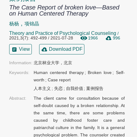
The Case Report of broken love—Based
on Human Centered Therapy
,
杨杨
项锦晶
Theory and Practice of Psychological Counseling
/
2021,3(7): 492-499 / 2021-07-28
1966
996
View
Download PDF
Information:
北京林业大学，北京
Keywords:
Human centered therapy
;
Broken love
;
Self-
worth
;
Case report
人本主义
;
失恋
;
自我价值
;
案例报告
Abstract:
The client came for consultation because of
self-doubt caused by a broken relationship. At
the same time, there are some problems
caused by childhood foster care and
patriarchal culture in the family. It is a general
psychological problem. The counselor created