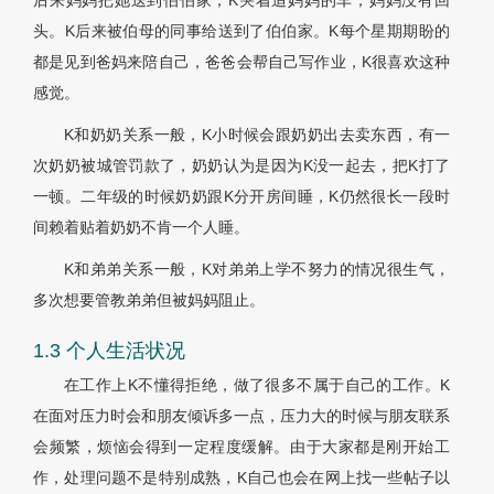
后来妈妈把她送到伯伯家，K哭着追妈妈的车，妈妈没有回
头。K后来被伯母的同事给送到了伯伯家。K每个星期期盼的
都是见到爸妈来陪自己，爸爸会帮自己写作业，K很喜欢这种
感觉。
K和奶奶关系一般，K小时候会跟奶奶出去卖东西，有一
次奶奶被城管罚款了，奶奶认为是因为K没一起去，把K打了
一顿。二年级的时候奶奶跟K分开房间睡，K仍然很长一段时
间赖着贴着奶奶不肯一个人睡。
K和弟弟关系一般，K对弟弟上学不努力的情况很生气，
多次想要管教弟弟但被妈妈阻止。
1.3 个人生活状况
在工作上K不懂得拒绝，做了很多不属于自己的工作。K
在面对压力时会和朋友倾诉多一点，压力大的时候与朋友联系
会频繁，烦恼会得到一定程度缓解。由于大家都是刚开始工
作，处理问题不是特别成熟，K自己也会在网上找一些帖子以