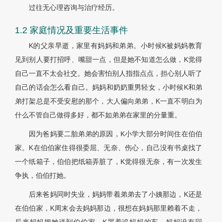
过往无心理咨询与治疗经历。
1.2 家庭情况及重要生活事件
K的父亲早逝，家里有妈妈和弟弟。小时候K被妈妈教育
见到别人要打招呼、嘴甜一点，但是她不知道怎么做，K觉得
自己一直不太会社交。她会害怕别人指指点点，担心别人听了
自己的话会怎么看自己。妈妈和奶奶重男轻女，小时候K和弟
弟打架总是不受安慰的那个，大人偏向弟弟，K一直不明白为
什么不管自己做得多好，都不如弟弟在家里的分量重。
因为爸妈要二胎弟弟的原因，K小学大部分时间住在伯伯
家。K在伯伯家住得很委屈、无奈、伤心，自己没有书桌找了
一个纸箱子，伯伯把纸箱弄脏了，K觉得很无奈，有一次发生
争执，伯伯打她。
后来爸妈同时失业，妈妈带着弟弟去了小姨那边，K还是
在伯伯家，K周末会去妈妈那边，很想在妈妈那里赖着不走，