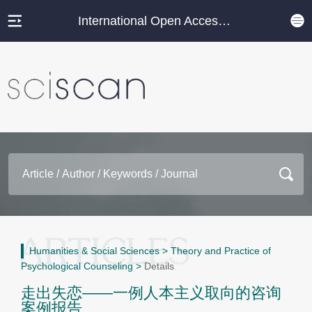
International Open Access Journal Platform
Humanities & Social Sciences
>
Theory and Practice of
Psychological Counseling
>
Details
走出失恋——一例人本主义取向的咨询
案例报告