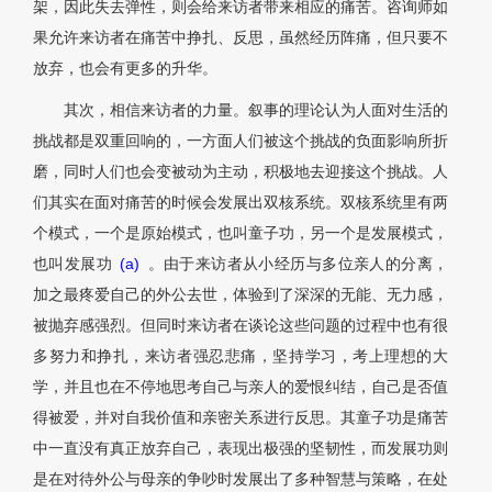
架，因此失去弹性，则会给来访者带来相应的痛苦。咨询师如
果允许来访者在痛苦中挣扎、反思，虽然经历阵痛，但只要不
放弃，也会有更多的升华。
其次，相信来访者的力量。叙事的理论认为人面对生活的
挑战都是双重回响的，一方面人们被这个挑战的负面影响所折
磨，同时人们也会变被动为主动，积极地去迎接这个挑战。人
们其实在面对痛苦的时候会发展出双核系统。双核系统里有两
个模式，一个是原始模式，也叫童子功，另一个是发展模式，
也叫发展功
(a)
。由于来访者从小经历与多位亲人的分离，
加之最疼爱自己的外公去世，体验到了深深的无能、无力感，
被抛弃感强烈。但同时来访者在谈论这些问题的过程中也有很
多努力和挣扎，来访者强忍悲痛，坚持学习，考上理想的大
学，并且也在不停地思考自己与亲人的爱恨纠结，自己是否值
得被爱，并对自我价值和亲密关系进行反思。其童子功是痛苦
中一直没有真正放弃自己，表现出极强的坚韧性，而发展功则
是在对待外公与母亲的争吵时发展出了多种智慧与策略，在处