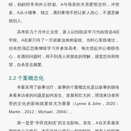
睦，妈妈经常和外公吵架。A与母亲的关系爱恨交织，冲突
多。A从小懂事、独立，遇到事情不想让家人担心，不愿意麻
烦别人。
高考前几个月外公去世，家人以怕耽误学习为由强迫A回
学校。A在家只待了一天就被迫匆匆返校。当时心里很难过，
但依然强忍悲痛继续学习并参加高考。每次想起外公都很伤
心，在遇到问题时，得不到亲人和朋友的理解，感觉悲伤和绝
望，自杀意念频繁。
2.2 个案概念化
本案采用了叙事治疗，叙事的个案概念化是以叙事的脉络
来看来访者的问题是如何发生、发展和壮大的，理清来访者所
受的文化的影响就显得尤为重要（Lynne & John，2020；
Martin，2012；Michael，2004）。
第一是受“学而优则优”的文化影响。首先，A在关系最亲