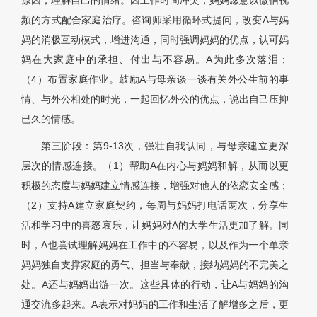
原因，理解自己的情绪。因工作时间冲突，妈妈愿意以微信视
频的方式配合家庭治疗。咨询师采用循环式提问，改变A与妈
妈的消极互动模式，增进沟通，同时强调妈妈的优点，认可妈
妈在大家庭中的承担、付出与不容易。A为此多次落泪；
（4）布置家庭作业。鼓励A与母亲谈一谈有关外公生前的事
情、与外公相处的时光，一起回忆外公的优点，说出自己压抑
已久的情感。
第三阶段：第9-13次，强壮自我认同，与母亲建立更深
层次的情感连接。（1）帮助A在内心与妈妈和解，从而以更
积极的态度与妈妈建立情感连接，增强对他人的依恋安全感；
（2）支持A建立家庭契约，每周与妈妈打电话两次，分享生
活和学习中的喜怒哀乐，让妈妈对A的大学生活更加了解。同
时，A也尝试理解妈妈在工作中的不容易，以及作为一个单亲
妈妈独自支撑家庭的勇气、担当与奉献，接纳妈妈的不完美之
处。A还与妈妈出游一次。这些具体的行动，让A与妈妈的沟
通交流多起来。A表示对妈妈的工作和生活了解增多之后，更