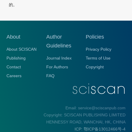
的。
About
Author
Policies
Guidelines
About SCISCAN
Privacy Policy
Publishing
Journal Index
Terms of Use
Contact
For Authors
Copyright
Careers
FAQ
Email: service@sciscanpub.com
Copyright: SCISCAN PUBLISHING LIMITED
HENNESSY ROAD, WANCHAI, HK, CHINA
ICP: 鄂ICP备13012466号-4