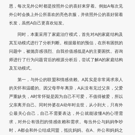
恩，每次见外公时都是按照外公的喜好来穿着。例如A每次见
外公时会换上外公所喜欢的亮色衣服，并依照外公的喜好留着
长发，虽然A自己更喜欢短发。
同时，本案采用了家庭治疗模式，首先对A的家庭结构及
其互动模式进行了分析判断。根据最初的预估，在所有困扰的
问题中，被抛弃感强烈、自我价值感低是A的主要困扰。咨询
师进行了行为问题背后的根源分析后，尝试了解A的家庭结构
及互动模式。
第一，与外公的联盟和情感依赖。A其实是非常渴求亲人
的关怀和温暖的。因父母早年离异，A从没有见过父亲，父爱
严重缺失，A时常怀疑是因为自己不可爱，不值得被爱，所以
父亲离开自己。同时外婆在A幼年时去世，从小到大，只有外
公最关心自己，自己不需要表达，外公就能读懂A的心理需
求，对外公有强烈的情感依赖和需求。每当外公与妈妈争吵
时，A都会和外公结成同盟，抵抗妈妈。在A、外公和妈妈之