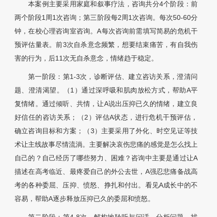
本案例主要采用家庭和叙事疗法，咨询共分4个阶段：前
两个阶段1周1次咨询；第三阶段每2周1次咨询。每次50-60分
钟，在校心理咨询室咨询。A每次咨询前需填写简易的危机干
预评估量表。前3次自杀意念频繁，想要结束痛苦，有自我伤
害的行为，后11次无自杀意念，情绪趋于稳定。
第一阶段：第1-3次，诊断评估、建立咨访关系，澄清问
题、澄清渴望。（1）通过深呼吸和肌肉放松方式，帮助A平
复情绪。通过倾听、共情，让A说出压抑已久的情绪，建立良
好信任的咨访关系；（2）评估A状态，进行危机干预评估，
确立咨询目标和方案；（3）主要采用了外化、时空见证等技
术让主线故事尽情流淌。主要解决哀伤悲痛的感觉是怎么找上
自己的？自己经历了哪些努力、困难？咨询中主要是通过让A
描述在高考临近、最疼爱自己的外公去世，A强忍悲痛备战高
考的各种委屈、压抑、愤怒、挣扎和付出。看见A成长中的不
容易，帮助A逐步释放压抑已久的委屈和愤怒。