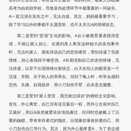
密的外公去世后，本应送外公最后一程的时间，被家人怕耽搁
高考为由劝回学校，导致哀伤处理环节中最重要的一环缺失。
A一直沉浸在哀伤之中，无法自拔。其次，妈妈最看重学习，
除了学习以外的事都不太愿意听，也不太关注A的情绪状态。
第二是受到“坚强”文化的影响。A从小被教育要表现得坚
强，不能让家人担心。在遇到亲人离世这种较大的哀伤事件
时，无法向家人、朋友诉说自己的悲伤痛苦，害怕传递了负面
情绪，担心表现得不够坚强。A长期克制自己的哀伤情绪，无
法排遣，以至于出现情绪分裂状态，白天在别人的眼里是一个
活泼、开朗、乐于助人的乖乖女。但到了晚上时，时常会感到
悲伤、头痛、自我批评，用小刀划伤手臂，自杀意念频繁。
第三是受到“家人受苦，我怎敢过得好”的牺牲文化影响。
首先，外公离世，自己没有送完最后一程，而外公生前对自己
又最好，所以A虽然被爱浓浓地包裹过，但同时也被戴上了沉
重的枷锁，带有幸存者式的愧疚。出现暴饮暴食折磨自己、用
小刀划伤自己等行为。其次，因为外公最疼爱A，为了表达感