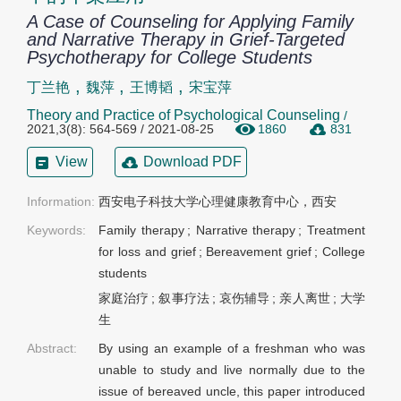
A Case of Counseling for Applying Family
and Narrative Therapy in Grief-Targeted
Psychotherapy for College Students
,
,
,
丁兰艳
魏萍
王博韬
宋宝萍
Theory and Practice of Psychological Counseling
/
2021,3(8): 564-569 / 2021-08-25
1860
831
View
Download PDF
Information:
西安电子科技大学心理健康教育中心，西安
Keywords:
Family therapy
;
Narrative therapy
;
Treatment
for loss and grief
;
Bereavement grief
;
College
students
家庭治疗
;
叙事疗法
;
哀伤辅导
;
亲人离世
;
大学
生
Abstract:
By using an example of a freshman who was
unable to study and live normally due to the
issue of bereaved uncle, this paper introduced