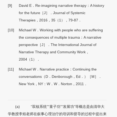
[9]
David E．Re-imagining narrative therapy：A history
for the future［J］．Journal of Systemic
Therapies，2016，35（1），79-87．
[10]
Michael W．Working with people who are suffering
the consequences of multiple trauma：A narrative
perspective［J］．The International Journal of
Narrative Therapy and Community Work，
2004（1）．
[11]
Michael W．Narrative practice：Continuing the
conversations（D．Denborough，Ed．）［M］．
New York，NY：W．W．Norton，2011．
(a)
“双核系统”“童子功”“发展功”等概念是由清华大
学教授李焰老师在叙事心理治疗的培训和督导的过程中提出来