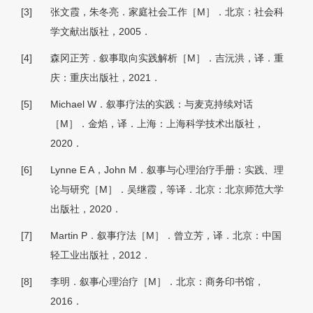
[3]
张文霞，朱冬亮．家庭社会工作［M］．北京：社会科
学文献出版社，2005．
[4]
森冈正芳．叙事取向实践解析［M］．吉沅洪，译．重
庆：重庆出版社，2021．
[5]
Michael W．叙事疗法的实践：与麦克持续对话
［M］．金焰，译．上海：上海科学技术出版社，
2020．
[6]
Lynne E A，John M．叙事与心理治疗手册：实践、理
论与研究［M］．吴继霞，等译．北京：北京师范大学
出版社，2020．
[7]
Martin P．叙事疗法［M］．曾立芳，译．北京：中国
轻工业出版社，2012．
[8]
李明．叙事心理治疗［M］．北京：商务印书馆，
2016．