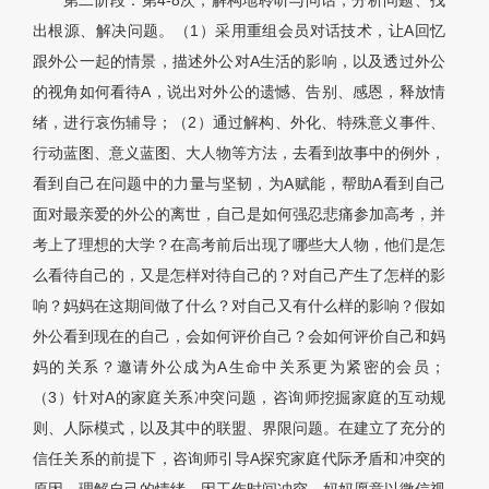
第二阶段：第4-8次，解构地聆听与问话，分析问题、找
出根源、解决问题。（1）采用重组会员对话技术，让A回忆
跟外公一起的情景，描述外公对A生活的影响，以及透过外公
的视角如何看待A，说出对外公的遗憾、告别、感恩，释放情
绪，进行哀伤辅导；（2）通过解构、外化、特殊意义事件、
行动蓝图、意义蓝图、大人物等方法，去看到故事中的例外，
看到自己在问题中的力量与坚韧，为A赋能，帮助A看到自己
面对最亲爱的外公的离世，自己是如何强忍悲痛参加高考，并
考上了理想的大学？在高考前后出现了哪些大人物，他们是怎
么看待自己的，又是怎样对待自己的？对自己产生了怎样的影
响？妈妈在这期间做了什么？对自己又有什么样的影响？假如
外公看到现在的自己，会如何评价自己？会如何评价自己和妈
妈的关系？邀请外公成为A生命中关系更为紧密的会员；
（3）针对A的家庭关系冲突问题，咨询师挖掘家庭的互动规
则、人际模式，以及其中的联盟、界限问题。在建立了充分的
信任关系的前提下，咨询师引导A探究家庭代际矛盾和冲突的