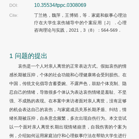
10.35534/tppc.0308069
DOI:
Cite:
丁兰艳，魏萍，王博韬，等．家庭和叙事心理治
疗在大学生哀伤辅导中的个案应用［J］．心理
咨询理论与实践，2021，3（8）：564-569．
1 问题的提出
哀伤是一个人对亲人离世的正常表达方式。假如哀伤的情
感长期被压抑，个体的社会功能和心理健康将会受到损伤。在
中国，传统文化倡导含蓄委婉、不露声色，鼓励个体克制、隐
忍自己的情绪，导致很多个体认为表达哀伤情绪是羞耻、不坚
强、不成熟的表现。在本案中来访者面对亲人离世，没有足够
的机会表达自己的哀伤，与家庭成员关系长期矛盾、纠结，情
绪长期被压抑，自杀意念频繁，多次出现自伤行为。本文尝试
以一个面对亲人离世长期出现情绪崩溃，自我伤害的个案为
例，介绍如何运用家庭治疗和心理叙事疗法在帮助大学生进行