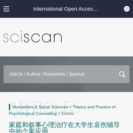
International Open Access Journal Platform
Humanities & Social Sciences
>
Theory and Practice of
Psychological Counseling
>
Details
家庭和叙事心理治疗在大学生哀伤辅导
中的个案应用