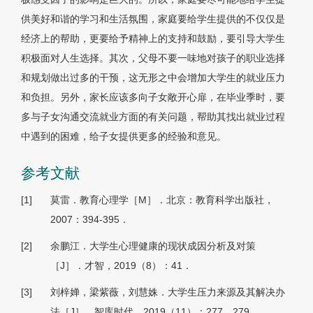
供美好和谐的学习和生活氛围，家庭要给学生提供的不仅仅是
经济上的帮助，更要给予精神上的支持和鼓励，要引导大学生
积极面对人生选择。其次，父母不要一味地对孩子的职业选择
和规划做出过多的干预，这无形之中会增加大学生的就业压力
和负担。另外，家长应该多向子女敞开心扉，在毕业季时，要
多与子女沟通交流就业方面的有关问题，帮助其找出就业过程
中遇到的困难，给子女提供更多的经验和意见。
参考文献
[1]
莫雷．教育心理学［M］．北京：教育科学出版社，
2007：394-395．
[2]
余鹏江．大学生心理健康的现状成因分析及对策
［J］．才智，2019（8）：41．
[3]
刘梓婵，梁紫薇，刘慧姝．大学生压力来源及其解决办
法［J］．智库时代，2019（11）：277，279．