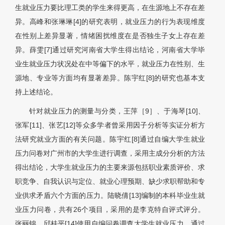
生就业压力要比理工类的学生来得更高，在生源地上不存在差
异。高峰和张琳琳[4]的研究表明，就业压力的行为表现维度
在性别上差异显著，情绪困扰维度在是否独生子女上存在差
异。薛雯[7]通过研究河南省大学生得出结论，河南省大学毕
业生就业压力状况处在中等偏下的水平，就业压力在性别、生
源地、专业等方面均有显著差异。陈宇红[8]的研究也基本支
持上述结论。
针对就业压力的测量与分类，王萍［9］、于海琴[10]、
张军[11]、张艺[12]等众多学者曾采用因子分析等实证分析方
法研究就业方面的有关问题。陈宇红[8]通过自编大学生就业
压力问卷对广州市的大学生进行调查，采用主成分分析的方法
得出结论，大学生就业压力的主要来源包括职业素质评价、求
职竞争、自我认识与定位、就业心理预期、缺少求职帮助和专
业供求矛盾六个方面的压力。陆晓倩[13]编制的本科毕业生就
业压力问卷，共有26个项目，采用的是李克特自评式评分。
张丽锦、邱桂平[14]使用自编问卷调查大学生就业压力，通过