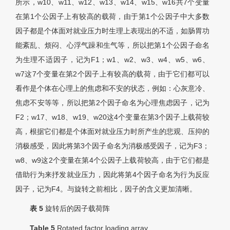
所示，w10、w11、w12、w13、w14、w15、w16共7个变量
在第1个公因子上有较高的载荷，由于第1个公因子中大多数
因子都是个体面对就业压力时生理上表现出的不适，如肠胃功
能紊乱、烦闷、心浮气躁和生气等，所以把第1个公因子命名
为生理不适因子，记为F1；w1、w2、w3、w4、w5、w6、
w7这7个变量在第2个因子上有较高的载荷，由于它们都可以
看作是个体在心理上的焦虑和不安的状态，例如：心灰意冷、
焦虑不安等等，所以把第2个因子命名为心理焦虑因子，记为
F2；w17、w18、w19、w20这4个变量在第3个因子上载荷较
高，根据它们都是个体面对就业压力时所产生的悲观、压抑的
消极感受，因此将第3个因子命名为消极感受因子，记为F3；
w8、w9这2个变量在第4个公因子上载荷较高，由于它们都是
借助行为来抒发就业压力，因此将第4个因子命名为行为反应
因子，记为F4。与旋转之前相比，因子的含义更加清晰。
表 5
旋转后的因子载荷阵
Table 5
Rotated factor loading array