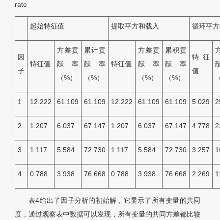
rate
起始特征值
提取平方和载入
循环平方
方差贡
累计贡
方差贡
累积贡
因
特征
特征值
献率
献率
特征值
献率
献率
子
值
（%）
（%）
（%）
（%）
1
12.222
61.109
61.109
12.222
61.109
61.109
5.029
2
2
1.207
6.037
67.147
1.207
6.037
67.147
4.778
2
3
1.117
5.584
72.730
1.117
5.584
72.730
3.257
1
4
0.788
3.938
76.668
0.788
3.938
76.668
2.269
1
表4
给出了因子分析的初始解，它显示了所有变量的共同
度，通过观察表中数据可以发现，所有变量的共同方差都比较