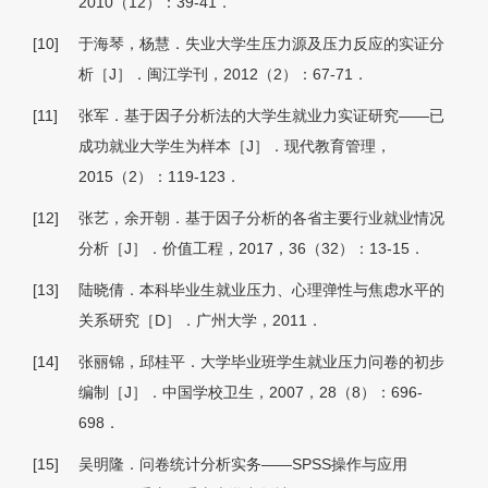
2010（12）：39-41．
[10]
于海琴，杨慧．失业大学生压力源及压力反应的实证分
析［J］．闽江学刊，2012（2）：67-71．
[11]
张军．基于因子分析法的大学生就业力实证研究——已
成功就业大学生为样本［J］．现代教育管理，
2015（2）：119-123．
[12]
张艺，余开朝．基于因子分析的各省主要行业就业情况
分析［J］．价值工程，2017，36（32）：13-15．
[13]
陆晓倩．本科毕业生就业压力、心理弹性与焦虑水平的
关系研究［D］．广州大学，2011．
[14]
张丽锦，邱桂平．大学毕业班学生就业压力问卷的初步
编制［J］．中国学校卫生，2007，28（8）：696-
698．
[15]
吴明隆．问卷统计分析实务——SPSS操作与应用