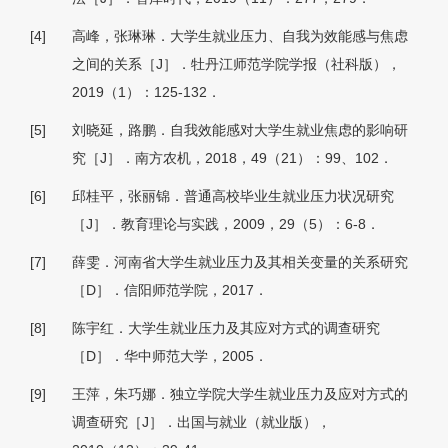
[4]
高峰，张琳琳．大学生就业压力、自我为效能感与焦虑
之间的关系［J］．牡丹江师范学院学报（社科版），
2019（1）：125-132．
[5]
刘晓延，路鹏．自我效能感对大学生就业焦虑的影响研
究［J］．南方农机，2018，49（21）：99、102．
[6]
邱桂平，张丽锦．普通高校毕业生就业压力状况研究
［J］．教育理论与实践，2009，29（5）：6-8．
[7]
薛雯．河南省大学生就业压力及其相关变量的关系研究
［D］．信阳师范学院，2017．
[8]
陈宇红．大学生就业压力及其应对方式的调查研究
［D］．华中师范大学，2005．
[9]
王萍，朱巧娜．独立学院大学生就业压力及应对方式的
调查研究［J］．出国与就业（就业版），