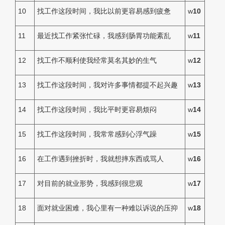
10
找工作这段时间，我比以前更容易感到疲惫
w
10
11
最近找工作紧张忙碌，我感到肠胃功能紊乱
w
11
12
找工作不顺利使我经常莫名其妙的生气
w
12
13
找工作这段时间，我对许多事情都提不起兴趣
w
13
14
找工作这段时间，我比平时更容易烦闷
w
14
15
找工作这段时间，我常常感到心浮气躁
w
15
16
在工作遇到挫折时，我就想摔东西或骂人
w
16
17
对目前的就业形势，我感到很悲观
w
17
18
面对就业困难，我心里有一种难以诉说的压抑
w
18