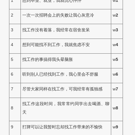
1
想到毕业、就业，我就忧心忡忡
w
1
2
一次一次招聘会上的失败让我心灰意冷
w
2
3
找工作没有着落，我经常在宿舍发呆
w
3
4
想到可能找不到工作，我就焦虑不安
w
4
5
找工作的事搞得我头晕脑胀
w
5
6
听到别人已经找到工作，我心里会不舒服
w
6
7
尽管大家同样在找工作，可我经常有孤独感
w
7
找工作这段时间，我常常约同学出去喝酒、聊
8
w
8
天
9
打牌可以让我暂时忘却找工作带来的不愉快
w
9