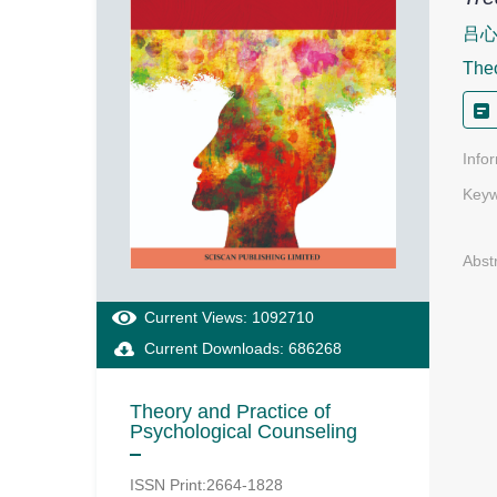
吕
Theo
Info
Keyw
Abst
Current Views: 1092710
Current Downloads: 686268
Theory and Practice of
Psychological Counseling
ISSN Print:2664-1828