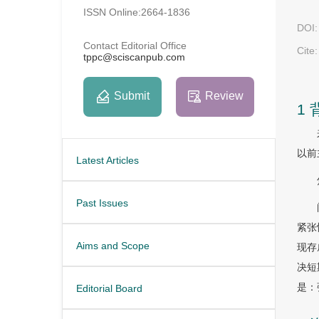
ISSN Online:2664-1836
DOI:
Contact Editorial Office
Cite:
tppc@sciscanpub.com
Submit
Review
1
以前
Latest Articles
Past Issues
紧张
Aims and Scope
现存
决短
是：
Editorial Board