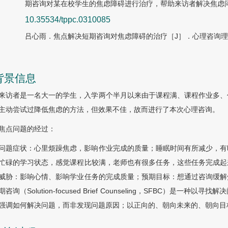
期咨询对某在校学生的焦虑障碍进行治疗，帮助来访者解决焦虑
10.35534/tppc.0310085
吕心雨．焦点解决短期咨询对焦虑障碍的治疗［J］．心理咨询理论与实
 背景信息
来访者是一名大一的学生，入学两个半月以来由于课程满、课程作业多、
主动尝试过降低焦虑的方法，但效果不佳，故而进行了本次心理咨询。
焦点问题的经过：
问题症状：心里烦躁焦虑，影响作业完成的质量；睡眠时间有所减少，有
忙碌的学习状态，感觉课程比较满，老师也有很多任务，这些任务完成起
威胁：影响心情、影响学业任务的完成质量；预期目标：想通过咨询缓解
期咨询（Solution-focused Brief Counseling，SFBC）
强调如何解决问题，而非发现问题原因；以正向的、朝向未来的、朝向目标