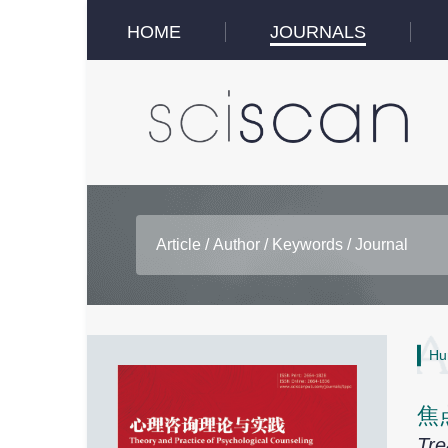
HOME
JOURNALS
Hu
焦
Tre