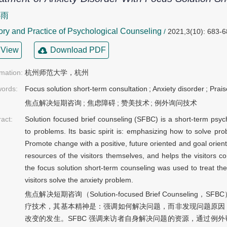
心雨
ry and Practice of Psychological Counseling
/
2021,3(10): 683-6
View
Download PDF
rmation:
杭州师范大学，杭州
ords:
Focus solution short-term consultation
;
Anxiety disorder
;
Prais
焦点解决短期咨询
;
焦虑障碍
;
赞美技术
;
例外询问技术
ract:
Solution focused brief counseling (SFBC) is a short-term psyc
to problems. Its basic spirit is: emphasizing how to solve pr
Promote change with a positive, future oriented and goal orie
resources of the visitors themselves, and helps the visitors co
the focus solution short-term counseling was used to treat the
visitors solve the anxiety problem.
焦点解决短期咨询（Solution-focused Brief Counse
疗技术，其基本精神是：强调如何解决问题，而非发现问题原因
改变的发生。SFBC 强调来访者自身解决问题的资源，通过例