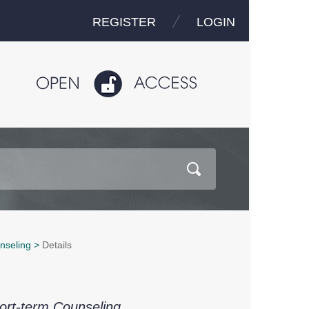
REGISTER
LOGIN
nseling
>
Details
ort-term Counseling