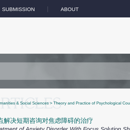
SUBMISSION
ABOUT
manities & Social Sciences
>
Theory and Practice of Psychological Cou
点解决短期咨询对焦虑障碍的治疗
atment of Anxiety Disorder With Focus Solution Sh