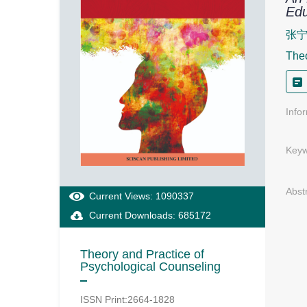
Edu
张宁
Theo
Info
Keyw
Abst
Current Views: 1090337
Current Downloads: 685172
Theory and Practice of
Psychological Counseling
ISSN Print:2664-1828