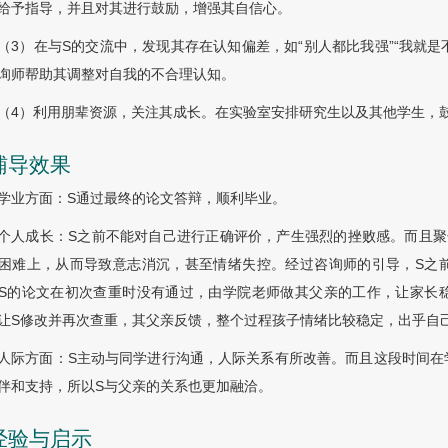
给予指导，并且对其进行鼓励，增强其自信心。
（3）在与S的交流中，发现其存在认知偏差，如“别人都比我强”“我就是
询师帮助其调整对自我的不合理认知。
（4）利用朋辈资源，关注其成长。在实验室安排研究生以及其他学生，
 辅导效果
学业方面：S通过最终的论文答辩，顺利毕业。
个人成长：S之前不能对自己进行正确评价，产生强烈的挫败感。而且聚
困难上，从而导致意志消沉，甚至情绪失控。经过咨询师的引导，S之
S的论文在初次查重时没有通过，由学院老师做其父亲的工作，让家长
让S修改并再次查重，其父亲反馈，整个过程孩子情绪比较稳定，出乎自
人际方面：S主动与同学进行沟通，人际关系有所改善。而且这段时间在
伴和支持，所以S与父亲的关系也更加融洽。
 经验与启示