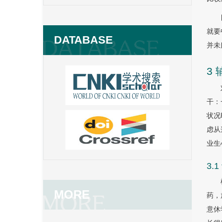
就要
DATABASE
并未
3
干：
状况
虑从
业生
3.
MORE
药，
意休