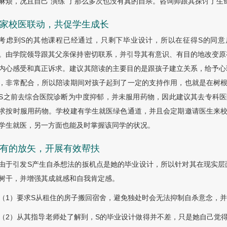
麻烦，况且自己“演练”了那么多次也没有真的自杀。咨询师跟其探讨了生
2 家校医联动，共促学生成长
考虑到S的其他课程已经通过，只剩下毕业设计，所以在征得S的同
。由学院领导跟其父亲保持密切联系，并引导其有意识、有目的地改变原
内心感受和真正诉求。建议其陪读的主要目的是跟孩子建立关系，给予心
，非常配合，所以陪读期间对孩子起到了一定的支持作用，也就是在树根
S之前去综合医院诊断为中度抑郁，并未服用药物，因此建议其去专科医
求按时服用药物。学校建有学生就医绿色通道，并且会定期邀请医生来校
学生就医，另一方面也能及时掌握该同学的状况。
3 有的放矢，开展有效帮扶
由于引发S产生自杀想法的扳机点是她的毕业设计，所以针对其在现实层
树干，并增强其成就感和自我肯定感。
（1）要求S从租住的房子搬回宿舍，避免独处时会无法抑制自杀意念，
（2）从其指导老师处了解到，S的毕业设计做得并不差，只是她自己觉