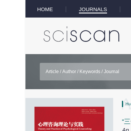
HOME
JOURNALS
Hu
“
An 