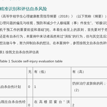
1 精准识别和评估自杀风险
《高等学校学生心理健康教育指导纲要（2018）》（以下简称《纲要》
心理问题的偏见与歧视，预防和减少个人极端案（事）件发生”。“积极
机干预工作的重要前提和基础”[8]。本着生命至上的原则，首先要对
还是有自杀行为，本案例中来访者虽然有过“演练”的行为，但与其交流
想法做斗争，努力抑制自杀的想法。在本案例中，参照徐凯文自杀自伤评
表1
徐凯文自杀自伤评估表
Table 1
Suicide self-injury evaluation table
无
有（低）
有（高）
扔掉治疗皮肤病的药；
估自杀自伤计划
0
1
（2）
估既往自杀自伤经
在高楼层窗台“演
0
2