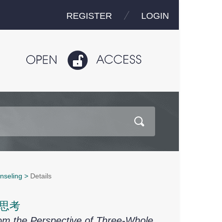
REGISTER
LOGIN
nseling
>
Details
思考
from the Perspective of Three-Whole