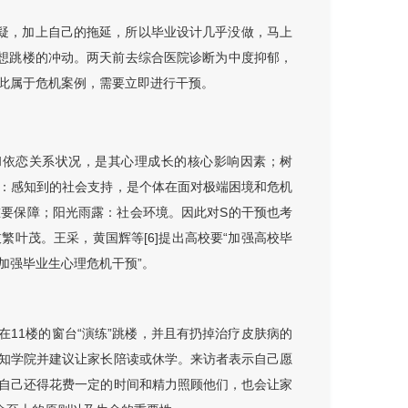
疑，加上自己的拖延，所以毕业设计几乎没做，马上
想跳楼的冲动。两天前去综合医院诊断为中度抑郁，
此属于危机案例，需要立即进行干预。
和依恋关系状况，是其心理成长的核心影响因素；树
：感知到的社会支持，是个体在面对极端困境和危机
要保障；阳光雨露：社会环境。因此对S的干预也考
叶茂。王采，黄国辉等[6]提出高校要“加强高校毕
加强毕业生心理危机干预”。
在11楼的窗台“演练”跳楼，并且有扔掉治疗皮肤病的
知学院并建议让家长陪读或休学。来访者表示自己愿
自己还得花费一定的时间和精力照顾他们，也会让家