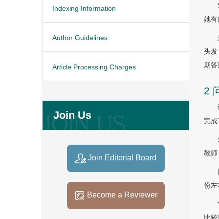
Indexing Information
她有
Author Guidelines
头发
期答
Article Processing Charges
2
Join Us
完成
教师
Join Editorial Board
份左
Become a Reviewer
比较