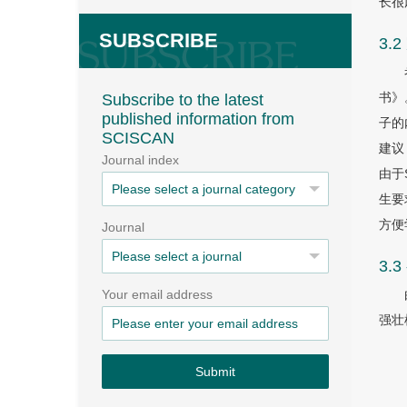
长很
SUBSCRIBE
3.
书》
Subscribe to the latest
published information from
子的
SCISCAN
建议
Journal index
由于
生要
方便
Journal
3.
Your email address
强壮
Submit