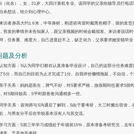
S（化名），女，21岁，大四计算机专业。该同学的父亲给辅导员打电
自杀想法，转介到心理中心。
来访者身高大约1.6米，中等身材，刚进咨询室时戴黑色帽子，留的发
，剪发的事情并未告知家人，跟父亲视频的时候会戴假发。来访者说话时
辩，任务重、难度大，自己进度赶不上，缺乏动力，父亲要求她安稳毕业
 问题及分析
认知方面：S认为同学们都在认真准备毕业设计，自己的这部分任务难度
了5分，而自己到目前为止才完成了1分。自我评价懒惰拖延，不自信，
亲子关系：妈妈是医生，脾气不好，对S要求严格，放假期间也要求S按
，对S期待较高，S平时跟爸爸沟通稍多一些。
同学关系：咨询师与S沟通后了解到，S由于要考研，大三时搬出宿舍，
右，与男友分手后在学校基本没有人与其交流。
学习方面：S前三年学习成绩处于年级前15%，原本准备考研究生，去年
满意，于是放弃考研。