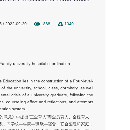
3 / 2022-09-20
1888
1040
Family-university-hospital coordination
 Education lies in the construction of a Four-level-
of the university, school, class, dormitory, as well
ntal crisis of a university graduate, following the
ns, counseling effect and reflections, and attempts
vention system.
的意见》中提出“三全育人”即全员育人、全程育人、
体系，即学校—学院—班级—宿舍，联合医院和家庭，