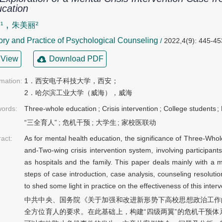
cation
,
¹
朱美丽²
ry and Practice of Psychological Counseling
/
2022,4(9): 445-45
View
Download PDF
rmation:
1．西安电子科技大学，西安； 

2．哈尔滨工业大学（威海），威海
ords:
Three-whole education
;
Crisis intervention
;
College students
;
“三全育人”
;
危机干预
;
大学生
;
家校医联动
ract:
As for mental health education, the significance of Three-Whole
and-Two-wing crisis intervention system, involving participants 
as hospitals and the family. This paper deals mainly with a me
steps of case introduction, case analysis, counseling resolutio
to shed some light in practice on the effectiveness of this inter
中共中央、国务院《关于加强和改进新形势下高校思想政治工作
全方位育人的要求。在此基础上，构建“四级两翼”的危机干预