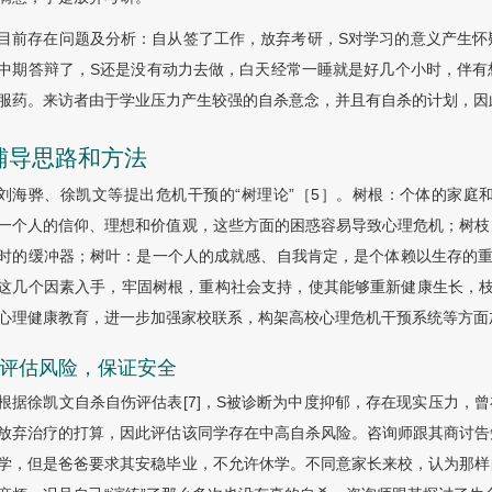
目前存在问题及分析：自从签了工作，放弃考研，S对学习的意义产生怀
中期答辩了，S还是没有动力去做，白天经常一睡就是好几个小时，伴有
服药。来访者由于学业压力产生较强的自杀意念，并且有自杀的计划，因
 辅导思路和方法
刘海骅、徐凯文等提出危机干预的“树理论”［5］。树根：个体的家庭
一个人的信仰、理想和价值观，这些方面的困惑容易导致心理危机；树枝
时的缓冲器；树叶：是一个人的成就感、自我肯定，是个体赖以生存的重
这几个因素入手，牢固树根，重构社会支持，使其能够重新健康生长，枝繁
心理健康教育，进一步加强家校联系，构架高校心理危机干预系统等方面
1 评估风险，保证安全
根据徐凯文自杀自伤评估表[7]，S被诊断为中度抑郁，存在现实压力，曾
放弃治疗的打算，因此评估该同学存在中高自杀风险。咨询师跟其商讨告
学，但是爸爸要求其安稳毕业，不允许休学。不同意家长来校，认为那样