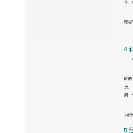
容上
理咨
4
前的
强。
调，
为陪
5