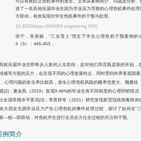
可以有效防止危机事件的发生。文章从案例简介、问题及分析、
述了一名高校应届毕业生因为学业压力导致的心理危机事件处理
方联动，有效实现对学生危机事件的干预与处理。
10.35534/tppc.0409050 (registering DOI)
张宁，朱美丽．“三全育人”理念下学生心理危机干预案例的分
4（9）：445-453．
高校应届毕业生即将步入新的人生阶段，这对他们而言既是新的开始，
情感等方面的压力，会呈现不同的心理发展特点，同时受到外界客观因素
1]，心理问题的发生率比较高，发生心理危机风险的概率也更大。魏雅珍
观[2]；夏金凤（2019）发现9.46%的毕业生有不同程度的心理抑郁
比全国常模水平更高[3]；李景婷等（2021）研究发现新型冠状病毒肺炎
名大四女生因学业压力产生心理危机的事件处理过程，探讨了如何在“三
家—校—医联动，对危机学生进行全员全方位全过程的关注和干预。
 案例简介