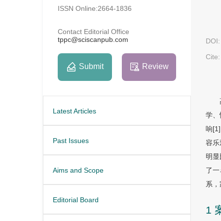
ISSN Online:2664-1836
Contact Editorial Office
tppc@sciscanpub.com
DOI:
Cite:
Submit
Review
Latest Articles
学、
响[
Past Issues
容乐
明显
Aims and Scope
了一
系，
Editorial Board
1