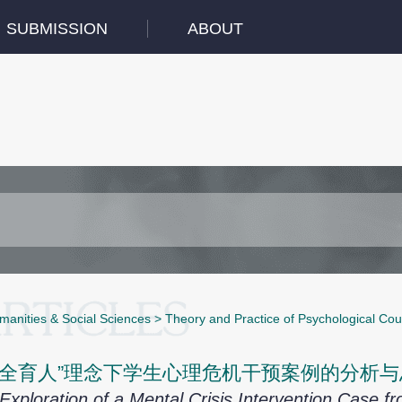
SUBMISSION
ABOUT
manities & Social Sciences
>
Theory and Practice of Psychological Cou
三全育人”理念下学生心理危机干预案例的分析与
Exploration of a Mental Crisis Intervention Case 