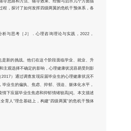
辅导思路和方法、辅导效果、经验与启示几个方面描
过程，探讨了如何发挥四级两翼的危机干预体系，各
析与思考［J］．心理咨询理论与实践，2022，
也是新的挑战。他们在这个阶段面临学业、就业、升
和主观选择不确定的影响，心理健康状况容易受到影
（2017）通过调查发现应届毕业生的心理健康状况不
情况，毕业生的偏执、焦虑、抑郁、强迫、躯体化水平，
疫情下应届毕业生焦虑和抑郁情绪较高[4]。本文描述
全育人”理念基础上，构建“四级两翼”的危机干预体