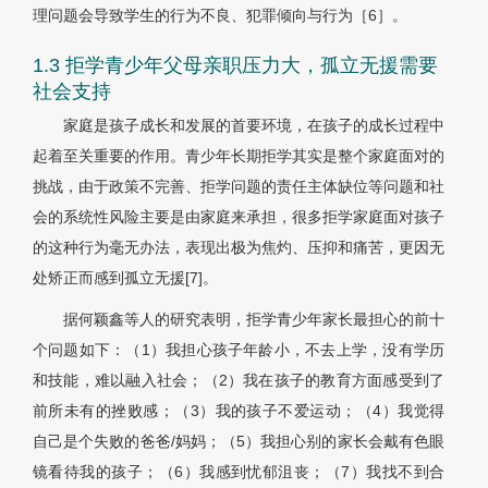
理问题会导致学生的行为不良、犯罪倾向与行为［6］。
1.3 拒学青少年父母亲职压力大，孤立无援需要
社会支持
家庭是孩子成长和发展的首要环境，在孩子的成长过程中
起着至关重要的作用。青少年长期拒学其实是整个家庭面对的
挑战，由于政策不完善、拒学问题的责任主体缺位等问题和社
会的系统性风险主要是由家庭来承担，很多拒学家庭面对孩子
的这种行为毫无办法，表现出极为焦灼、压抑和痛苦，更因无
处矫正而感到孤立无援[7]。
据何颖鑫等人的研究表明，拒学青少年家长最担心的前十
个问题如下：（1）我担心孩子年龄小，不去上学，没有学历
和技能，难以融入社会；（2）我在孩子的教育方面感受到了
前所未有的挫败感；（3）我的孩子不爱运动；（4）我觉得
自己是个失败的爸爸/妈妈；（5）我担心别的家长会戴有色眼
镜看待我的孩子；（6）我感到忧郁沮丧；（7）我找不到合