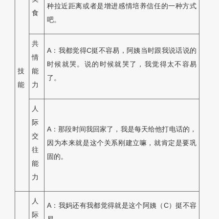
种拉近距离或者是增进感情培养信任的一种方式
食
吧。
共
A：我都觉得C挺不容易，阿姨当时跟我说话说的
情
时候就哭。说的时候就哭了，我觉得太不容易
技
能
了。
能
力
人
际
A：那段时间我回家了，我是每天给他打电话的，
交
因为本来就是这个关系刚建立嘛，就肯定是要巩
往
固的。
能
力
人
A：我妈还有我都觉得就是这个阿姨（C）挺不容
际