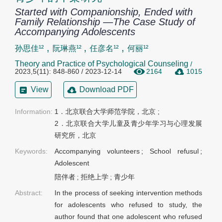
Started with Companionship, Ended with
Family Relationship —The Case Study of
Accompanying Adolescents
,
,
,
孙思佳¹²
阮琳燕¹²
任彦名¹²
何丽¹²
Theory and Practice of Psychological Counseling
/
2023,5(11): 848-860 / 2023-12-14
2164
1015
View
Download PDF
Information:
1．北京联合大学师范学院，北京 ;

2．北京联合大学儿童及青少年学习与心理发展
研究所，北京
Keywords:
Accompanying volunteers
;
School refusul
;
Adolescent
陪伴者
;
拒绝上学
;
青少年
Abstract:
In the process of seeking intervention methods
for adolescents who refused to study, the
author found that one adolescent who refused