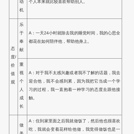
动
个人本来就比较喜欢帮助别人。
机
乐
于
A：一天24小时就除去我的睡觉时间，我的心思全
奉
都花在如何陪伴他，帮助他身上。
态
献
度/
重
价
视
A：对于我不太感兴趣或者我不了解的话题，我去
值
个
迎合他，我不会感到累，因为我把它当成一个学
观
人
习的过程，我一直抱着一种学习的态度去跟他接
成
触。
长
A：住到家里面之后我就做饭了，然后他也很喜欢
做
吃，我就会变着花样给他做，我觉得做饭也是一
美