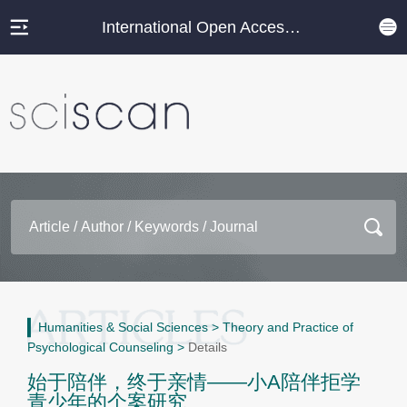
International Open Access Journal Platform
Humanities & Social Sciences
>
Theory and Practice of
Psychological Counseling
>
Details
始于陪伴，终于亲情——小A陪伴拒学
青少年的个案研究