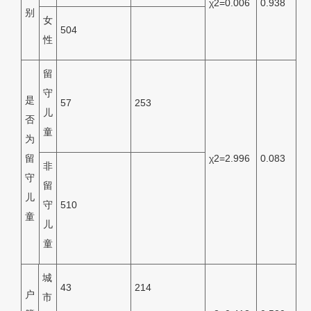
χ2=0.006
0.938
别
女
504
性
留
守
是
57
253
儿
否
童
为
留
χ2=2.996
0.083
非
守
留
儿
守
510
童
儿
童
城
43
214
户
市