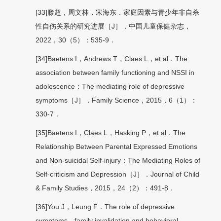
[33]滕超，周文林，宋海东．家庭因素与青少年非自杀
性自伤关系的研究进展［J］．中国儿童保健杂志，
2022，30（5）：535-9．
[34]Baetens I，Andrews T，Claes L，et al．The
association between family functioning and NSSI in
adolescence：The mediating role of depressive
symptoms［J］．Family Science，2015，6（1）：
330-7．
[35]Baetens I，Claes L，Hasking P，et al．The
Relationship Between Parental Expressed Emotions
and Non-suicidal Self-injury：The Mediating Roles of
Self-criticism and Depression［J］．Journal of Child
& Family Studies，2015，24（2）：491-8．
[36]You J，Leung F．The role of depressive
symptoms，family invalidation and behavioral