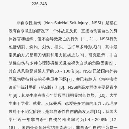
236-243.
非自杀性自伤（Non-Suicidal Self-Injury，NSSI）是指在
没有自杀意图的情况下，个体故意反复、直接地伤害自己的身
体器官和组织，但不会导致死亡的行为［1，2］。NSSI行为
包括切割、烧灼、划伤、撞头、击打等多种形式[3]，其中最
常见的方式是用刀切割和用力抓挠皮肤[4]。研究显示，非自
杀性自伤与多种心理障碍相关且被视为自杀的危险因素[5]，
其自杀风险是普通人群的50～100倍[6]。NSSI已被国内外共
同视为亟待解决的公共卫生问题[7]，并已被纳入《精神疾病
诊断与统计手册（第5版）》[8]。NSSI的高发群体主要是青少
年[9]，其发生率在青少年阶段呈现明显增长趋势。[10]。大学
生由于学业、就业、人际关系、恋爱等多方面的压力，心理发
展处于不稳定阶段，是非自杀性自伤的高发人群[11]，我国大
学生近一年非自杀性自伤的检出率约为1.4～20.8%［12-
18］。国内外众多研究结果皆表明，非自杀性自伤行为是一