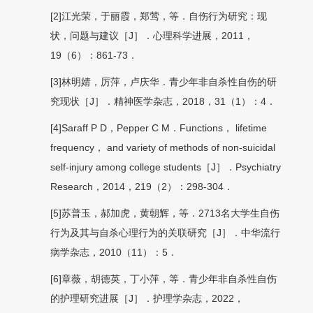
[2]江光荣，于丽霞，郑莺，等．自伤行为研究：现
状，问题与建议［J］．心理科学进展，2011，
19（6）：861-73．
[3]林明婧，厉萍，卢庆华．青少年非自杀性自伤的研
究现状［J］．精神医学杂志，2018，31（1）：4．
[4]Saraff P D，Pepper C M．Functions， lifetime
frequency， and variety of methods of non-suicidal
self-injury among college students［J］．Psychiatry
Research，2014，219（2）：298-304．
[5]苏普玉，郝加虎，黄朝辉，等．2713名大学生自伤
行为及其与自杀心理行为的关联研究［J］．中华流行
病学杂志，2010（11）：5．
[6]章薇，胡德英，丁小萍，等．青少年非自杀性自伤
的护理研究进展［J］．护理学杂志，2022，