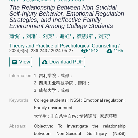
The Relationship Between Non-Suicidal
Self-Injury Behavior, Emotional Regulation
Strategies, and Ineffective Family
Environment Among College Students
,
,
,
,
,
蒲悦¹
刘琳¹
刘英¹
谢虹¹
赖慧娟²
刘奕³
Theory and Practice of Psychological Counseling
/
2024,6(5): 236-243 / 2024-05-27
1913
1165
View
Download PDF
Information:
1. 吉利学院，成都；

2. 四川工业科技学院，德阳；

3. 成都大学，成都
Keywords:
College students
;
NSSI
;
Emotional regulation
;
Family environment
大学生
;
非自杀性自伤
;
情绪调节
;
家庭环境
Abstract:
Objective: To investigate the relationship
between Non-Suicidal Self-Injury (NSSI)