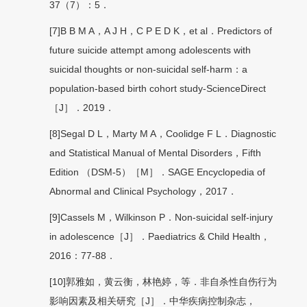
37（7）：5．
[7]B B M A，A J H，C P E D K，et al．Predictors of
future suicide attempt among adolescents with
suicidal thoughts or non-suicidal self-harm：a
population-based birth cohort study-ScienceDirect
［J］．2019．
[8]Segal D L，Marty M A，Coolidge F L．Diagnostic
and Statistical Manual of Mental Disorders，Fifth
Edition （DSM-5）［M］．SAGE Encyclopedia of
Abnormal and Clinical Psychology，2017．
[9]Cassels M，Wilkinson P．Non-suicidal self-injury
in adolescence［J］．Paediatrics & Child Health，
2016：77-88．
[10]郭雅如，黄云衡，林艳婷，等．非自杀性自伤行为
影响因素及相关研究［J］．中华疾病控制杂志，