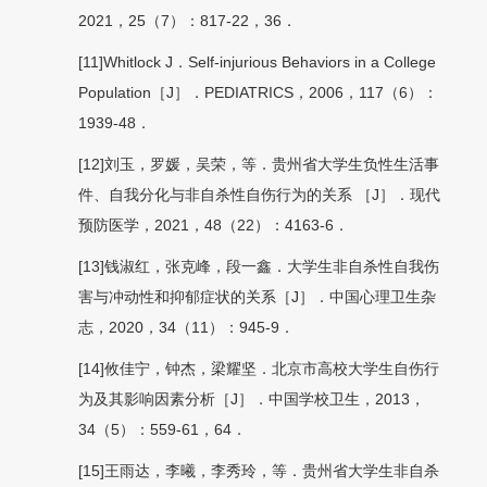
2021，25（7）：817-22，36．
[11]Whitlock J．Self-injurious Behaviors in a College
Population［J］．PEDIATRICS，2006，117（6）：
1939-48．
[12]刘玉，罗媛，吴荣，等．贵州省大学生负性生活事
件、自我分化与非自杀性自伤行为的关系 ［J］．现代
预防医学，2021，48（22）：4163-6．
[13]钱淑红，张克峰，段一鑫．大学生非自杀性自我伤
害与冲动性和抑郁症状的关系［J］．中国心理卫生杂
志，2020，34（11）：945-9．
[14]攸佳宁，钟杰，梁耀坚．北京市高校大学生自伤行
为及其影响因素分析［J］．中国学校卫生，2013，
34（5）：559-61，64．
[15]王雨达，李曦，李秀玲，等．贵州省大学生非自杀