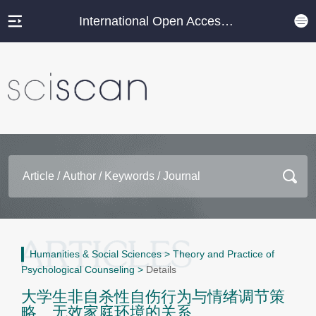
International Open Access Journal Platform
Humanities & Social Sciences
>
Theory and Practice of
Psychological Counseling
>
Details
大学生非自杀性自伤行为与情绪调节策
略、无效家庭环境的关系