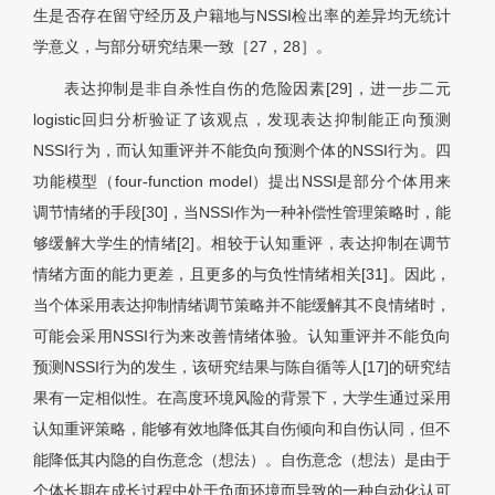
生是否存在留守经历及户籍地与NSSI检出率的差异均无统计
学意义，与部分研究结果一致［27，28］。
表达抑制是非自杀性自伤的危险因素[29]，进一步二元
logistic回归分析验证了该观点，发现表达抑制能正向预测
NSSI行为，而认知重评并不能负向预测个体的NSSI行为。四
功能模型（four-function model）提出NSSI是部分个体用来
调节情绪的手段[30]，当NSSI作为一种补偿性管理策略时，能
够缓解大学生的情绪[2]。相较于认知重评，表达抑制在调节
情绪方面的能力更差，且更多的与负性情绪相关[31]。因此，
当个体采用表达抑制情绪调节策略并不能缓解其不良情绪时，
可能会采用NSSI行为来改善情绪体验。认知重评并不能负向
预测NSSI行为的发生，该研究结果与陈自循等人[17]的研究结
果有一定相似性。在高度环境风险的背景下，大学生通过采用
认知重评策略，能够有效地降低其自伤倾向和自伤认同，但不
能降低其内隐的自伤意念（想法）。自伤意念（想法）是由于
个体长期在成长过程中处于负面环境而导致的一种自动化认可