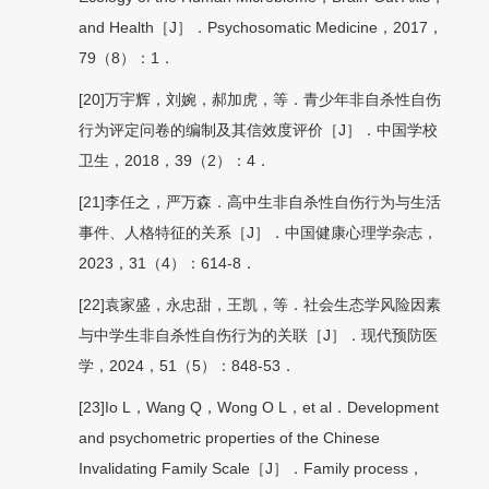
and Health［J］．Psychosomatic Medicine，2017，
79（8）：1．
[20]万宇辉，刘婉，郝加虎，等．青少年非自杀性自伤
行为评定问卷的编制及其信效度评价［J］．中国学校
卫生，2018，39（2）：4．
[21]李任之，严万森．高中生非自杀性自伤行为与生活
事件、人格特征的关系［J］．中国健康心理学杂志，
2023，31（4）：614-8．
[22]袁家盛，永忠甜，王凯，等．社会生态学风险因素
与中学生非自杀性自伤行为的关联［J］．现代预防医
学，2024，51（5）：848-53．
[23]Io L，Wang Q，Wong O L，et al．Development
and psychometric properties of the Chinese
Invalidating Family Scale［J］．Family process，