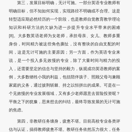
第三，发展目标明确，无计可施。一部分英语专业教师有
明确目标，但不知如何实现，实现路径不明确或不合理。这是
转型适应期必然经历的一个阶段，也是教师自觉教育教学理论
知识和科研方法的欠缺为进一步提升专业水平带来的困难
[8]。大多数英语老师为女老师，承担母亲、女儿、教师多重
身份，时间精力被这些角色撕扯，没有整块的自由支配的时
间，这是无计可施的主要原因；另一方面，作为英语专业来
说，是一个投入多见效慢的专业，除了大量时间与精力的投
入，还需要坚定的信念与坚持的毅力，纵观成功英语教师的案
例，大多数牺牲小我的利益，包括陪伴孩子、照顾父母与兼顾
家庭的义务，通过披荆斩棘、持之以恒拼出的成果。可是在一
个见效慢的专业发展领域，又有多少老师愿意去冒险投资呢？
平衡之下的犹豫，思来想去的纠结，最终导致发展的无计可施
的焦虑。
第四，非教研任务缠身，疲惫不堪。目前高校专业各类评
估与认证，搞得教师疲惫不堪。教研任务依然压力很大，任务