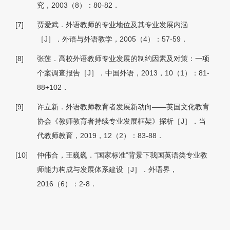
究，2003（8）：80-82．
[7]
贾爱武．外语教师的专业地位及其专业发展内涵
［J］．外语与外语教学，2005（4）：57-59．
[8]
张莲．高校外语教师专业发展的制约因素及对策：一项
个案调查报告［J］．中国外语，2013，10（1）：81-
88+102．
[9]
许立新．外语教师教育者发展新动向——英国文化教育
协会《教师教育者持续专业发展框架》探析［J］．当
代教师教育，2019，12（2）：83-88．
[10]
仲伟合，王巍巍．“国家标准”背景下我国英语类专业教
师能力构成与发展体系建设［J］．外语界，
2016（6）：2-8．