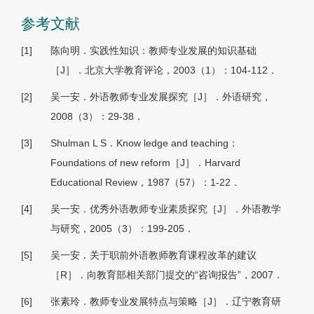
参考文献
[1]
陈向明．实践性知识：教师专业发展的知识基础
［J］．北京大学教育评论，2003（1）：104-112．
[2]
吴一安．外语教师专业发展探究［J］．外语研究，
2008（3）：29-38．
[3]
Shulman L S．Know ledge and teaching：
Foundations of new reform［J］．Harvard
Educational Review，1987（57）：1-22．
[4]
吴一安．优秀外语教师专业素质探究［J］．外语教学
与研究，2005（3）：199-205．
[5]
吴一安．关于职前外语教师教育课程改革的建议
［R］．向教育部相关部门提交的“咨询报告”，2007．
[6]
张素玲．教师专业发展特点与策略［J］．辽宁教育研