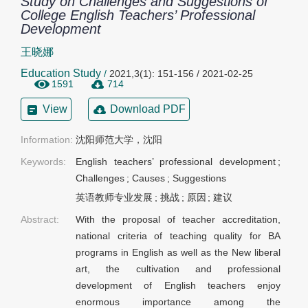
Study on Challenges and Suggestions of
College English Teachers’ Professional
Development
王晓娜
Education Study
/
2021,3(1): 151-156 / 2021-02-25
1591
714
View
Download PDF
Information:
沈阳师范大学，沈阳
Keywords:
English teachers’ professional development
;
Challenges
;
Causes
;
Suggestions
英语教师专业发展
;
挑战
;
原因
;
建议
Abstract:
With the proposal of teacher accreditation,
national criteria of teaching quality for BA
programs in English as well as the New liberal
art, the cultivation and professional
development of English teachers enjoy
enormous importance among the